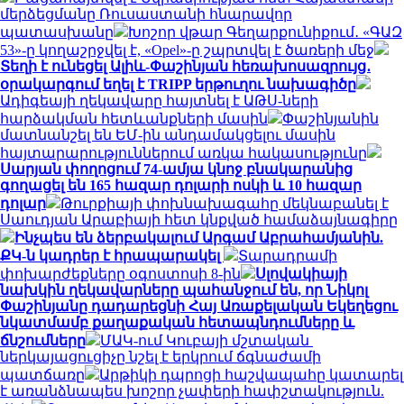
մերձեցմանը Ռուսաստանի հնարավոր
պատասխանը
Խոշոր վթար Գեղարքունիքում․ «ԳԱԶ
53»-ը կողաշրջվել է, «Opel»-ը շպրտվել է ծառերի մեջ
Տեղի է ունեցել Ալիև-Փաշինյան հեռախոսազրույց․
օրակարգում եղել է TRIPP երթուղու նախագիծը
Ադիգեայի ղեկավարը հայտնել է ԱԹՍ-ների
հարձակման հետևանքների մասին
Փաշինյանին
մատնանշել են ԵՄ-ին անդամակցելու մասին
հայտարարություններում առկա հակասությունը
Սարյան փողոցում 74-ամյա կնոջ բնակարանից
գողացել են 165 հազար դոլարի ոսկի և 10 հազար
դոլար
Թուրքիայի փոխնախագահը մեկնաբանել է
Սաուդյան Արաբիայի հետ կնքված համաձայնագիրը
Ինչպես են ձերբակալում Արգամ Աբրահամյանին.
ՔԿ-ն կադրեր է հրապարակել
Տարադրամի
փոխարժեքները օգոստոսի 8-ին
Սլովակիայի
նախկին ղեկավարները պահանջում են, որ Նիկոլ
Փաշինյանը դադարեցնի Հայ Առաքելական Եկեղեցու
նկատմամբ քաղաքական հետապնդումները և
ճնշումները
ՄԱԿ-ում Կուբայի մշտական ​​
ներկայացուցիչը նշել է երկրում ճգնաժամի
պատճառը
Արթիկի դպրոցի հաշվապահը կատարել
է առանձնապես խոշոր չափերի հափշտակություն.