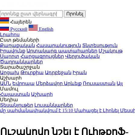
Հայերեն
Русский
English
Լրահոս
Ըստ թեմաների
Քաղաքական
Հասարակություն
Տնտեսություն
Իրավունք
Արտակարգ պատահարներ
Մշակույթ
Սպորտ
Հարցազրույցներ
Վերլուծական
Ծաղրանկարներ
Տարածաշրջան
Արցախ
Թուրքիա
Ադրբեջան
Իրան
Աշխարհ
ԱՄՆ
Եվրոպա
Մերձավոր Արևելք
Ռուսաստան
Այլ
Մամուլ
Հայաստան
Աշխարհ
Մեդիա
Տեսանյութեր
Լուսանկարներ
ը սահմանափակվում է
15:10
Մահացել է Լիոնել Մեսսիի 
Ուշակովը նշել է Ուիթքոֆ-