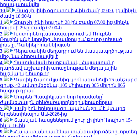
հրապարակվել
10
Գազ չի լինի օգոստոսի 4-ին ժամը 09:00-ից մինչև
ժամը 18:00-ն
1
Ջուր չի լինի հուլիսի 28-ին ժամը 07.00-ից մինչև
հուլիսի 29-ը ժամը 07.00-ն
2
Խստորեն դատապարտում եմ Ռուբեն
Ռուբինյանի կողմից Ստամբուլում թուրք տեսած
լինելը. Դանիել Իոաննիսյան
3
Դերասանին մեղադրում են մանկապղծության
մեջ․ նա ձերբակալվել է
4
Պատմական հաղթանակ․ Հայաստանը
դարձավ աշխարհի առաջնության մեդալային
հաշվարկի հաղթող
5
Գագիկ Ծառուկյանից կբռնագանձվի 75 անշարժ
գույք, 42 ավտոմեքենա, 105 միլիարդ 865 միլիոն 865
հազար դրամ
6
Սուրեն Պապիկյանի նոր հրամանը՝
ժամկետային զինծառայողների վերաբերյալ
7
10 միլիոն երկրպագու պահանջում է վտարել
Արգենտինային ԱԱ-2026-ից
8
Տասնյակ հասցեներում ջուր չի լինի՝ հուլիսի 15-
ին և 16-ին
9
Հայաստանի ամենավտանգավոր օձերը. որտեղ