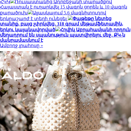
ՀԿԿ
Ռուսաստանից Ադրբեջանի տարածքով
Հայաստան է ուղարկվել 15 վագոն ցորեն և 10 վագոն
քարածուխ
Ալյասկայում 5.6 մագնիտուդով
երկրաշարժ է տեղի ունեցել
Փաթեթը նետեց
տանիք, բայց չփրկվեց․ 318 գրամ մեթամֆետամին,
երկու կալանավորված
Հովիկ Աբրահամյանի որդուն
մեղադրում են սպանություն պատվիրելու մեջ․ ՔԿ-ն
մանրամասնում է
Ամբողջ լրահոսը »