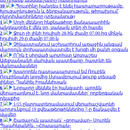
են դրանք ամենաշատը հանդիպում
10
Պուտինը հանդես է եկել հայտարարությամբ.
Խուզարկություն և ձերբակալություն․ թիրախում՝
ընդդիմադիրները (տեսանյութ)
1
Սոչի մեկնող ինքնաթիռը ճանապարհին
անցկացրել է մեկ օր, սակայն տեղ չի հասել
2
Ջուր չի լինի հուլիսի 28-ին ժամը 07.00-ից մինչև
հուլիսի 29-ը ժամը 07.00-ն
3
Չինաստանում աշխարհում առաջին անգամ
մարդուն փոխպատվաստվել է խոզի մի քանի օրգան
4
Ո՞րն է սիրված արտիստ Արտաշես
Ալեքսանյանի մահվան պատճառը. հայտնի են
մանրամասներ
5
Խստորեն դատապարտում եմ Ռուբեն
Ռուբինյանի կողմից Ստամբուլում թուրք տեսած
լինելը. Դանիել Իոաննիսյան
6
Նորայրը մեկնել էր հանգստի, արդեն
վերադառնում է. նոր մանրամասներ՝ ողբերգական
դեպքից
7
1/15 ընտրատեղամասում վերահաշվարկի
արդյունքում 19 քվեաթերթիկներից 7-ը ճանաչվել է
վավեր
8
Շառաչուն ապտակ՝ «զորավար» Սուրեն
Պապիկյանին․ «Հրապարակ»