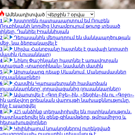
Ամենադիտված
1
Խստորեն դատապարտում եմ Ռուբեն
Ռուբինյանի կողմից Ստամբուլում թուրք տեսած
լինելը. Դանիել Իոաննիսյան
2
Դերասանին մեղադրում են մանկապղծության
մեջ․ նա ձերբակալվել է
3
Սիլվա Հակոբյանը հայտնել է ցավալի կորստի
մասին (Լուսանկար)
4
Նիկոլ Փաշինյանը հայտնել է առավոտյան
ստացած «տարօրինակ» նամակի մասին
5
Արտակարգ դեպք Սևանում. Մանրամասներ
(լուսանկարներ)
6
Հասմիկ Կարապետյանի համարձակ
լուսանկարները՝ լողավազանից (լուսանկարներ)
7
Ավարտվել է «Գող Բջե»-ին, «Տեցիկ»-ին ու «Գոջո»-
ին առնչվող քրեական վարույթի նախաքննությունը.
ինչ է պարզվել
8
425 անձինք տեղափոխվել են ոստիկանություն․
հայտնաբերվել են զենք-զինամթերք, թմրամիջոց և
հետախուզվողներ
9
Կիլիկիայում կրակոցներով ուղեկցված
«ռազբորկայի» բացառիկ տեսանյութ է