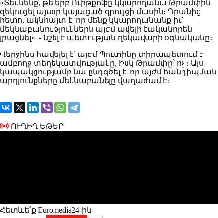
«Տեսնենք
, թե երբ Ուիթքոֆը
կկարողանա Թրամփին
զեկուցել
այսօր
կայացած զրույցի
մասին
։
Դրանից
հետո, ակնհայտ է,
որ մենք կկարողանանք իմ
մեկնաբանություններն
այժմ
ավելի էականորեն
լրացնել»
, - նշել է պետության ղեկավարի օգնականը։
Վերջինս
հավելել
է՝ այժմ Պուտինը տիրապետում է
ամբողջ տեղեկատվությանը, Իսկ Թրամփը՝ ոչ ։
Այս
կապակցությամբ նա
ընդգծել
է, որ այժմ հանդիպման
արդյունքները մեկնաբանելը վաղաժամ է։
ՈՒՂԻՂ ԵԹԵՐ
Հետևե՛ք Euromedia24-ին