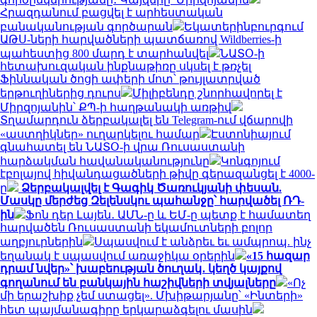
Հրազդանում բացվել է արհեստական
բանականության գործարան
Եկատերինբուրգում
ԱԹՍ-ների հարվածների պատճառով Wildberries-ի
պահեստից 800 մարդ է տարհանվել
ՆԱՏՕ-ի
հետախուզական ինքնաթիռը սկսել է թռչել
Ֆիննական ծոցի ափերի մոտ՝ թույլատրված
երթուղիներից դուրս
Միլիբենդը շնորհավորել է
Միրզոյանին՝ ՔՊ-ի հաղթանակի առթիվ
Տղամարդուն ձերբակալել են Telegram-ում վճարովի
«աստղիկներ» ուղարկելու համար
Էստոնիայում
գնահատել են ՆԱՏՕ-ի վրա Ռուսաստանի
հարձակման հավանականությունը
Կոնգոյում
էբոլայով հիվանդացածների թիվը գերազանցել է 4000-
ը
Ձերբակալվել է Գագիկ Ծառուկյանի փեսան.
Մասկը մերժեց Զելենսկու պահանջը՝ հարվածել ՌԴ-
ին
Ֆոն դեր Լայեն․ ԱՄՆ-ը և ԵՄ-ը պետք է համատեղ
հարվածեն Ռուսաստանի եկամուտների բոլոր
աղբյուրներին
Սպասվում է անձրեւ եւ ամպրոպ. ինչ
եղանակ է սպասվում առաջիկա օրերին
«15 հազար
դրամ նվեր»՝ խաբեության ծուղակ․ կեղծ կայքով
գողանում են բանկային հաշիվների տվյալները
«Ոչ
մի երաշխիք չեմ ստացել». Մխիթարյանը՝ «Ինտերի»
հետ պայմանագիրը երկարաձգելու մասին