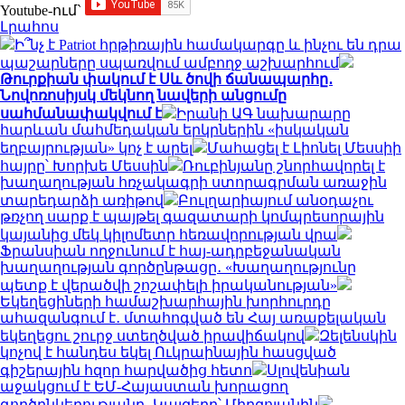
Youtube-ում`
Լրահոս
Ի՞նչ է Patriot հրթիռային համակարգը և ինչու են դրա
պաշարները սպառվում ամբողջ աշխարհում
Թուրքիան փակում է Սև ծովի ճանապարհը․
Նովոռոսիյսկ մեկնող նավերի անցումը
սահմանափակվում է
Իրանի ԱԳ նախարարը
հարևան մահմեդական երկրներին «իսկական
եղբայրության» կոչ է արել
Մահացել է Լիոնել Մեսսիի
հայրը՝ Խորխե Մեսսին
Ռուբինյանը շնորհավորել է
խաղաղության հռչակագրի ստորագրման առաջին
տարեդարձի առիթով
Բուլղարիայում անօդաչու
թռչող սարք է պայթել գազատարի կոմպրեսորային
կայանից մեկ կիլոմետր հեռավորության վրա
Ֆրանսիան ողջունում է հայ-ադրբեջանական
խաղաղության գործընթացը․ «Խաղաղությունը
պետք է վերածվի շոշափելի իրականության»
Եկեղեցիների համաշխարհային խորհուրդը
ահազանգում է․ մտահոգված են Հայ առաքելական
եկեղեցու շուրջ ստեղծված իրավիճակով
Զելենսկին
կոչով է հանդես եկել Ուկրաինային հասցված
գիշերային հզոր հարվածից հետո
Սլովենիան
աջակցում է ԵՄ-Հայաստան խորացող
գործընկերությանը․ Կայզերը՝ Միրզոյանին