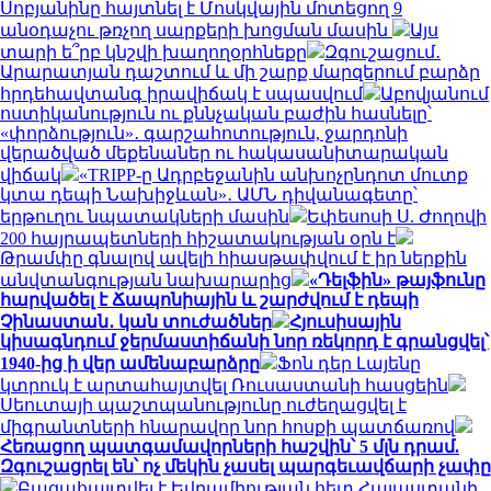
Սոբյանինը հայտնել է Մոսկվային մոտեցող 9
անօդաչու թռչող սարքերի խոցման մասին
Այս
տարի ե՞րբ կնշվի խաղողօրհնեքը
Զգուշացում․
Արարատյան դաշտում և մի շարք մարզերում բարձր
հրդեհավտանգ իրավիճակ է սպասվում
Աբովյանում
ոստիկանություն ու քննչական բաժին հասնելը՝
«փորձություն»․ գարշահոտություն, ջարդոնի
վերածված մեքենաներ ու հակասանիտարական
վիճակ
«TRIPP-ը Ադրբեջանին անխոչընդոտ մուտք
կտա դեպի Նախիջևան»․ ԱՄՆ դիվանագետը՝
երթուղու նպատակների մասին
Եփեսոսի Ս. Ժողովի
200 հայրապետների հիշատակության օրն է
Թրամփը գնալով ավելի հիասթափվում է իր ներքին
անվտանգության նախարարից
«Դելֆին» թայֆունը
հարվածել է Ճապոնիային և շարժվում է դեպի
Չինաստան․ կան տուժածներ
Հյուսիսային
կիսագնդում ջերմաստիճանի նոր ռեկորդ է գրանցվել՝
1940-ից ի վեր ամենաբարձրը
Ֆոն դեր Լայենը
կտրուկ է արտահայտվել Ռուսաստանի հասցեին
Սեուտայի ​​պաշտպանությունը ուժեղացվել է
միգրանտների հնարավոր նոր հոսքի պատճառով
Հեռացող պատգամավորների հաշվին՝ 5 մլն դրամ.
Զգուշացրել են՝ ոչ մեկին չասել պարգեւավճարի չափը
Բացահայտվել է Եվրամիության հետ Հայաստանի