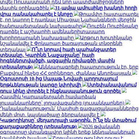
տվել Ռուսաստանի դեմ նոր պատժամիջոցների
մասին օրինագծին
31-ամյա ամուսինը խանդի հողի
վրա դանակահարել է կնոջը
Թրամփը հայտարարել
է, որ կարող է դառնալ Միացյալ Նահանգների վերջին
հանրապետական ​​նախագահը
Ռուբեն Ռուբինյանը
դարձել է աշխարհի ամենաերիտասարդ
խորհրդարանի նախագահը
Արթուր Խուդինյանը
նշանակվել է Փրկարար ծառայության տնօրենի
տեղակալ
Ո՞ւր կորավ հայի պահանջատեր
տեսակը․ Կարինե Նալչաջյանը՝ հայի
հոգեկերտվածքի, ազգային դիմագծի մասին
(տեսանյութ)
Աննկարագրելի հպարտություն էր, երբ
Բաքվում հնչեց ՀՀ օրհներգը․ Ժաննա Անդրեասյան
Օգոստոսի 10-ից Սայաթ-Նովայի պողոտայում
երթևեկության կարգը կփոխվի
Ստեփանավանում
ռուս կինը փորձել է ինքնասպանություն գործել
Հասմիկ Կարապետյանի համարձակ
լուսանկարները՝ լողավազանից (լուսանկարներ)
Դանակահարություն՝ Մասիսի գազալցակայաններից
մեկի մոտ. կասկածյալը ձերբակալվել է
Կաթողիկոսը՝ մեղադրյալի աթոռին․ ի՞նչ են մտածում
քաղաքացիները (տեսանյութ)
2026 թվականի
օգոստոսը վտանգավոր կլինի երեք կենդանակերպի
նշանների համար
Շրջանառությունից դուրս է