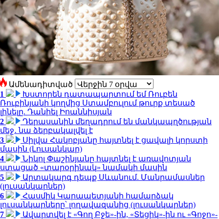
Ամենադիտված
1
Խստորեն դատապարտում եմ Ռուբեն
Ռուբինյանի կողմից Ստամբուլում թուրք տեսած
լինելը. Դանիել Իոաննիսյան
2
Դերասանին մեղադրում են մանկապղծության
մեջ․ նա ձերբակալվել է
3
Սիլվա Հակոբյանը հայտնել է ցավալի կորստի
մասին (Լուսանկար)
4
Նիկոլ Փաշինյանը հայտնել է առավոտյան
ստացած «տարօրինակ» նամակի մասին
5
Արտակարգ դեպք Սևանում. Մանրամասներ
(լուսանկարներ)
6
Հասմիկ Կարապետյանի համարձակ
լուսանկարները՝ լողավազանից (լուսանկարներ)
7
Ավարտվել է «Գող Բջե»-ին, «Տեցիկ»-ին ու «Գոջո»-