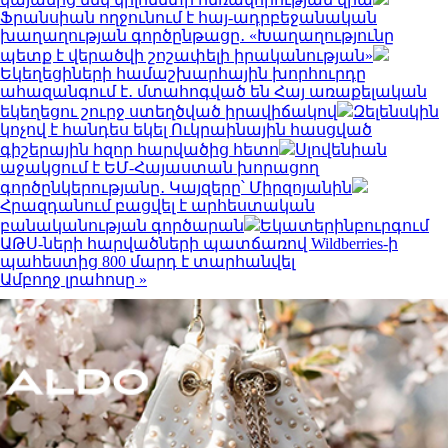
Ֆրանսիան ողջունում է հայ-ադրբեջանական
խաղաղության գործընթացը․ «Խաղաղությունը
պետք է վերածվի շոշափելի իրականության»
Եկեղեցիների համաշխարհային խորհուրդը
ահազանգում է․ մտահոգված են Հայ առաքելական
եկեղեցու շուրջ ստեղծված իրավիճակով
Զելենսկին
կոչով է հանդես եկել Ուկրաինային հասցված
գիշերային հզոր հարվածից հետո
Սլովենիան
աջակցում է ԵՄ-Հայաստան խորացող
գործընկերությանը․ Կայզերը՝ Միրզոյանին
Հրազդանում բացվել է արհեստական
բանականության գործարան
Եկատերինբուրգում
ԱԹՍ-ների հարվածների պատճառով Wildberries-ի
պահեստից 800 մարդ է տարհանվել
Ամբողջ լրահոսը »