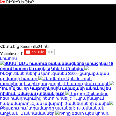
ՈՒՂԻՂ ԵԹԵՐ
Հետևե՛ք Euromedia24-ին
Youtube-ում`
Լրահոս
ՏԱՍՍ․ ԱՄՆ հատուկ բանագնացներն առաջիկա 10
օրում կարող են այցելել Կիև և Մոսկվա
Ինֆլուենսերներին կտուգանեն $5000 քաղաքական
գովազդի համար
Մեդվեդևը Արևմուտքի
առաջնորդներին զգուշացրել է հատուցման մասին
Դու ո՞վ ես, որ Կաթողիկոսին ավազանի անունով ես
դիմում․ Ամալյան (տեսանյութ)
Վուչիչը Զելենսկու
հետ հանդիպումից հետո խոսել է Ուկրաինայում
հակամարտության ավարտի ժամկետների մասին
Բելառուսում տղամարդը սպանել է 10 ամսական
աղջկան. Մանրամասներ
Փողը գետի պես կհոսի.