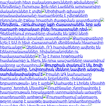
դաշնակցի հետ բանակցությունների թեմաները
Մեդվեդևը Ուրսուլա ֆոն դեր Լայենին արտասովոր
մականուններ է տվել
Սիցիլիայի գլխավոր
օդանավակայանը դադարեցրել է չվերթների
ընդունումը Էթնա հրաբխի ժայթքման պատճառով
Մեդվեդև․ «Արևմուտքը կլքի Հայաստանին, երբ այն
դադարի օգտակար լինել Ռուսաստանի դեմ»
Գելենջիկում լողափերը փակվել են ԱԹՍ-ների
հարձակման վտանգի պատճառով
Քաղաքագետը
նշել է ԵՄ-ի հետ Հայաստանի մերձեցման հնարավոր
հետևանքը
Զելենսկի․ ՌԴ հարվածները ավերել են
էլեկտրակայաններ, հիվանդանոցներ ու
համալսարաններ
Ի՞նչ է Patriot հրթիռային
համակարգը և ինչու են դրա պաշարները սպառվում
ամբողջ աշխարհում
Թուրքիան փակում է Սև ծովի
ճանապարհը․ Նովոռոսիյսկ մեկնող նավերի անցումը
սահմանափակվում է
Իրանի ԱԳ նախարարը
հարևան մահմեդական երկրներին «իսկական
եղբայրության» կոչ է արել
Մահացել է Լիոնել Մեսսիի
հայրը՝ Խորխե Մեսսին
Ռուբինյանը շնորհավորել է
խաղաղության հռչակագրի ստորագրման առաջին
տարեդարձի առիթով
Բուլղարիայում անօդաչու
թռչող սարք է պայթել գազատարի կոմպրեսորային
կայանից մեկ կիլոմետր հեռավորության վրա