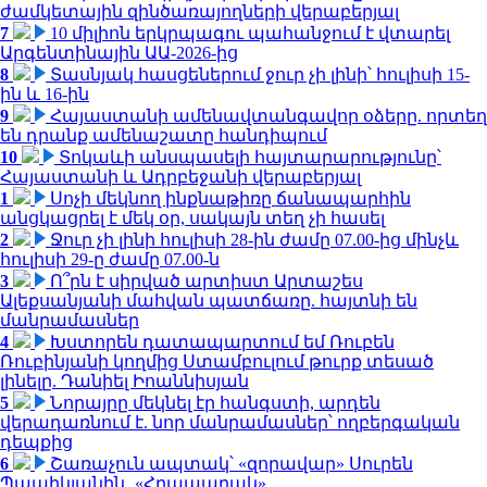
ժամկետային զինծառայողների վերաբերյալ
7
10 միլիոն երկրպագու պահանջում է վտարել
Արգենտինային ԱԱ-2026-ից
8
Տասնյակ հասցեներում ջուր չի լինի՝ հուլիսի 15-
ին և 16-ին
9
Հայաստանի ամենավտանգավոր օձերը. որտեղ
են դրանք ամենաշատը հանդիպում
10
Տոկաևի անսպասելի հայտարարությունը՝
Հայաստանի և Ադրբեջանի վերաբերյալ
1
Սոչի մեկնող ինքնաթիռը ճանապարհին
անցկացրել է մեկ օր, սակայն տեղ չի հասել
2
Ջուր չի լինի հուլիսի 28-ին ժամը 07.00-ից մինչև
հուլիսի 29-ը ժամը 07.00-ն
3
Ո՞րն է սիրված արտիստ Արտաշես
Ալեքսանյանի մահվան պատճառը. հայտնի են
մանրամասներ
4
Խստորեն դատապարտում եմ Ռուբեն
Ռուբինյանի կողմից Ստամբուլում թուրք տեսած
լինելը. Դանիել Իոաննիսյան
5
Նորայրը մեկնել էր հանգստի, արդեն
վերադառնում է. նոր մանրամասներ՝ ողբերգական
դեպքից
6
Շառաչուն ապտակ՝ «զորավար» Սուրեն
Պապիկյանին․ «Հրապարակ»