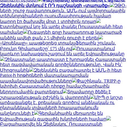
Զելենսկին մտնում է ՌԴ դաշնակցի «տարածք»
ՉԹՕ-
ների շուրջ դավադրություն․ ԱՄՆ-ում այլմոլորակային
տեխնոլոգիաների ուսումնասիրության համար
կարող էր ծախսվել մոտ 1 տրիլիոն դոլար
Էստոնիայում կոչ են արել փակել Ռուսաստանի հետ
սահմանը
Ուգալդեի գոլը խաղադրույք կատարած
անձին ավելի քան 2,5 միլիոն ռուբլի է բերել
«Արսենալը» պայթեցրեց տրանսֆերային շուկան․
Բրունո Գիմարայեշը՝ £75 մլն-ով
Ռուսաստանում
կարևոր նախազգուշացում են արել Եվրամիությանը
Չինաստանը պատրաստ է խորացնել Հայաստանի
հետ ռազմավարական գործընկերությունը․ Վան Ին՝
Միրզոյանին
Զելենսկին բացահայտել է ԱՄՆ-ի հետ
Patriot-ի հրթիռների մատակարարման
պայմանավորվածությունները
Փաշինյան․ TRIPP-ը
կփոխի Հայաստանի դիրքը համաշխարհային
ներդրումային քարտեզում
Տղամարդը ծեծել է
շտապօգնության բժշկին և վարորդին
ՄԻՊ-ը կոշտ
արձագանքել է․ քրեական գործով անձնական ու
ընտանեկան տվյալների հրապարակումն
անընդունելի է
Գերմանիային մեղադրել են
Եվրամիության գազային խնդիրների համար
Բացահայտվել են Զելենսկու՝ Ռուսաստանի