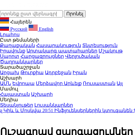
Հայերեն
Русский
English
Լրահոս
Ըստ թեմաների
Քաղաքական
Հասարակություն
Տնտեսություն
Իրավունք
Արտակարգ պատահարներ
Մշակույթ
Սպորտ
Հարցազրույցներ
Վերլուծական
Ծաղրանկարներ
Տարածաշրջան
Արցախ
Թուրքիա
Ադրբեջան
Իրան
Աշխարհ
ԱՄՆ
Եվրոպա
Մերձավոր Արևելք
Ռուսաստան
Այլ
Մամուլ
Հայաստան
Աշխարհ
Մեդիա
Տեսանյութեր
Լուսանկարներ
իև և Մոսկվա
20:51
Ինֆլուենսերներին կտուգանեն $5
Ուշագրավ զարգացումներ