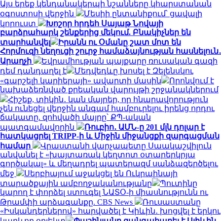
Այս երեք կենդանակերպի նշանները կհարստանան
օգոստոսի վերջին
Մեսիի ընտանիքում՝ ցավալի
կորուստ
Խոշոր հրդեհ Սայաթ Նովայի
բարձրահարկ շենքերից մեկում. Բնակիչներ են
տարհանվել
Իրանն ու Օմանը շատ մոտ են
Հորմուզի նեղուցի շուրջ համաձայնության հասնելուն․
Արաղչի
Եվրամիության պայքարը ռուսական գազի
դեմ դանդաղել է
Մեդվեդևը խոսել է Զելենսկու
«գարշելի կարիերայի» ավարտի մասին
Որոնվում է
նախաձեռնված քրեական վարույթի շրջանակներում
Հիշեք, տիկին․ կան մայրեր, որ հնարավորություն
չեն ունեցել վերջին անգամ համբուրելու իրենց որդու
ճակատը. զոհվածի մայրը՝ ՔՊ-ական
պատգամավորին
Ռուբիո․ ԱՄՆ-ը 201 մլն դոլար է
հատկացրել TRIPP-ի և Միջին միջանցքի զարգացման
համար
Վրաստանի վարչապետը Սաակաշվիլուն
անվանել է «խայտառակ կեղտոտ օտարերկրյա
գործակալ» և մեղադրել պատերազմ սանձազերծելու
մեջ
Սերբիայում աջակցել են Ուկրաինայի
տարածքային ամբողջականությանը
Պուտինը
կարող է փորձել ստուգել ՆԱՏՕ-ի միասնությունն ու
Թրամփի արձագանքը. CBS News
Ռուսաստանը
«Իսկանդերներով» հարվածել է Կիևին․ խոցվել է երկու
կարևոր օբյեկտ
Փաշինյանը զանգահարել է Ալիևին.