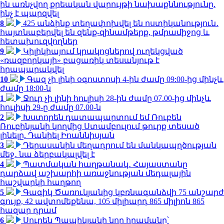
ին առնչվող քրեական վարույթի նախաքննությունը.
ինչ է պարզվել
8
425 անձինք տեղափոխվել են ոստիկանություն․
հայտնաբերվել են զենք-զինամթերք, թմրամիջոց և
հետախուզվողներ
9
Կիլիկիայում կրակոցներով ուղեկցված
«ռազբորկայի» բացառիկ տեսանյութ է
հրապարակվել
10
Գազ չի լինի օգոստոսի 4-ին ժամը 09:00-ից մինչև
ժամը 18:00-ն
1
Ջուր չի լինի հուլիսի 28-ին ժամը 07.00-ից մինչև
հուլիսի 29-ը ժամը 07.00-ն
2
Խստորեն դատապարտում եմ Ռուբեն
Ռուբինյանի կողմից Ստամբուլում թուրք տեսած
լինելը. Դանիել Իոաննիսյան
3
Դերասանին մեղադրում են մանկապղծության
մեջ․ նա ձերբակալվել է
4
Պատմական հաղթանակ․ Հայաստանը
դարձավ աշխարհի առաջնության մեդալային
հաշվարկի հաղթող
5
Գագիկ Ծառուկյանից կբռնագանձվի 75 անշարժ
գույք, 42 ավտոմեքենա, 105 միլիարդ 865 միլիոն 865
հազար դրամ
6
Սուրեն Պապիկյանի նոր հրամանը՝