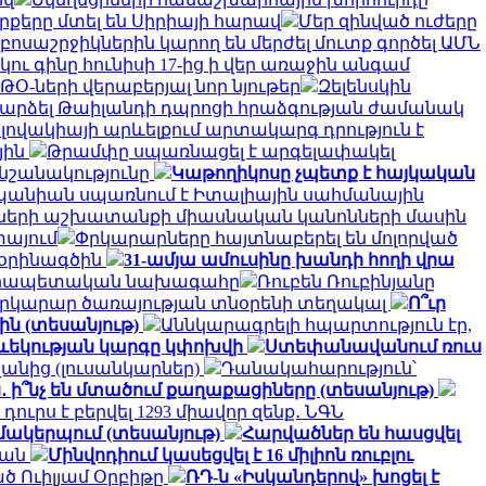
 զորքերը մտել են Սիրիայի հարավ
Մեր զինված ուժերը
զբոսաշրջիկներին կարող են մերժել մուտք գործել ԱՄՆ
կու գինը հունիսի 17-ից ի վեր առաջին անգամ
Օ-ների վերաբերյալ նոր նյութեր
Զելենսկին
դարձել Թաիլանդի դպրոցի հրաձգության ժամանակ
լովակիայի արևելքում արտակարգ դրություն է
յին
Թրամփը սպառնացել է արգելափակել
 նշանակությունը
Կաթողիկոսը չպետք է հայկական
 Իսպանիան սպառնում է Իտալիային սահմանային
յսների աշխատանքի միասնական կանոնների մասին
տայում
Փրկարարները հայտնաբերել են մոլորված
 օրինագծին
31-ամյա ամուսինը խանդի հողի վրա
անրապետական ​​նախագահը
Ռուբեն Ռուբինյանը
 Փրկարար ծառայության տնօրենի տեղակալ
Ո՞ւր
ին (տեսանյութ)
Աննկարագրելի հպարտություն էր,
թևեկության կարգը կփոխվի
Ստեփանավանում ռուս
անից (լուսանկարներ)
Դանակահարություն՝
․ ի՞նչ են մտածում քաղաքացիները (տեսանյութ)
դուրս է բերվել 1293 միավոր զենք․ ՆԳՆ
զմակերպում (տեսանյութ)
Հարվածներ են հասցվել
յան
Մինվոդիում կասեցվել է 16 միլիոն ռուբլու
ծ Ուիլյամ Օրբիթը
ՌԴ-ն «Իսկանդերով» խոցել է