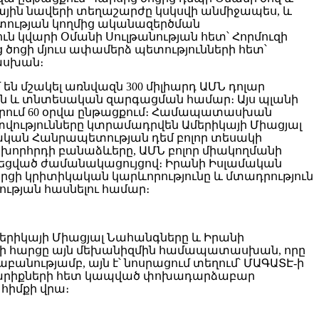
յին նավերի տեղաշարժը կսկսվի անմիջապես, և
տության կողմից ականազերծման
ւն կվարի Օմանի Սուլթանության հետ՝ Հորմուզի
 ծոցի մյուս ափամերձ պետությունների հետ՝
ասխան։
 մշակել առնվազն 300 միլիարդ ԱՄՆ դոլար
ն և տնտեսական զարգացման համար։ Այս պլանի
րում 60 օրվա ընթացքում։ Համապատասխան
տվությունները կտրամադրվեն Ամերիկայի Միացյալ
մական Հանրապետության դեմ բոլոր տեսակի
խորհրդի բանաձևերը, ԱՄՆ բոլոր միակողմանի
նեցված ժամանակացույցով։ Իրանի Իսլամական
րցի կրիտիկական կարևորությունը և մտադրություն
ւթյան հասնելու համար։
Ամերիկայի Միացյալ Նահանգները և Իրանի
երի հարցը այն մեխանիզմին համապատասխան, որը
նությամբ, այն է՝ նոսրացում տեղում՝ ՄԱԳԱՏԷ-ի
ին կարիքների հետ կապված փոխադարձաբար
հիմքի վրա։