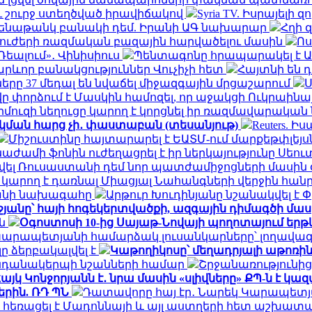
 շուրջ ստեղծված իրավիճակով
Syria TV. Իսրայելի
 ամենաթանկ բանակի դեմ. Իրանի ԱԳ նախարար
Հղի 
 ուժերի ռազմական բազային հարվածելու մասին
Ոս
Ռեալում»․ Վինիսիուս
Պենտագոնը հրապարակել է ԱԹ
րևոր բանակցություններ Վուչիչի հետ
Հայտնի են 
ները 37 մեդալ են նվաճել միջազգային մրցաշարում
Ս
վը փորձում է Մասկին համոզել, որ աջակցի Ուկրաինա
րմուզի նեղուցը կարող է կորցնել իր ռազմավարական
կման հարց չի․ փաստաբան (տեսանյութ)
Reuters.
Միշուստինը հայտարարել է ԵԱՏՄ-ում մարքեթփլե
ժամի ֆոնին ուժեղացրել է իր ներկայությունը Սեու
տվել Ռուսաստանի դեմ նոր պատժամիջոցների մասին
ր կարող է դառնալ Միացյալ Նահանգների վերջին հ
րանի նախագահը
Արթուր Խուդինյանը նշանակվել է
անը՝ հայի հոգեկերտվածքի, ազգային դիմագծի մաս
ան
Օգոստոսի 10-ից Սայաթ-Նովայի պողոտայում եր
Կարապետյանի համարձակ լուսանկարները՝ լողավազ
ը ձերբակալվել է
Կաթողիկոսը՝ մեղադրյալի աթոռին
կենդանակերպի նշանների համար
Շրջանառությունից 
այկ Կոնջորյանն է․ նրա մասին «սլիվները» ՔՊ-ն է կա
րին. ՌԴ ՊՆ
Դատավորը հայ էր․ Նարեկ Կարապետ
 հեռացել է Մադոննայի և այլ աստղերի հետ աշխատա