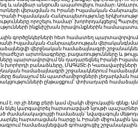
գ և անվճար անցումն ապահովելու համար։ Առևտրա
դոտների վերացման ու Իրանի Իսլամական Հանրապե
։ Իրանի Իսլամական Հանրապետությունը երկխոսությո
թյունները որոշելու համար՝ խորհրդակցելով Պարսից
ությունների ինքնիշխան իրավունքներին համապատ
յին գործընկերների հետ համատեղ պարտավորվում են
Իրանի Իսլամական Հանրապետության վերականգնմա
ձայնեցվի վերջնական համաձայնագրի շրջանակնե
հրաժեշտ արտոնագրերը, բացառությունները և թույլ
նգները պարտավորվում են դադարեցնել Իրանի Իսլա
ն խորհրդի բանաձևերը, ՄԱԳԱՏԷ-ի Կառավարիչների 
երջնական համաձայնագրի շրջանակներում համաձայ
ները ճանաչում են պատժամիջոցների չեղարկման հա
ակցությունների ընթացքում՝ փոխադարձ համաձայնո
է, որ չի ձեռք բերի կամ մշակի միջուկային զենք։ 
են եկել կարգավորել հարստացված նյութի պաշարն
 ժամանակացույցի համաձայն՝ նվազագույն մեթոդաբա
ն քննարկել հարստացման հարցը և Իրանի միջուկայ
ագրում համաձայնեցված գոհացուցիչ շրջանակային 