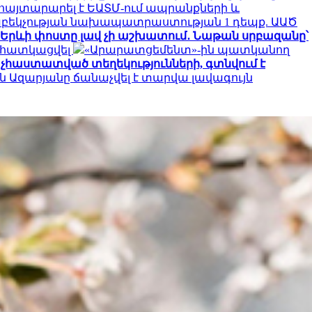
հայտարարել է ԵԱՏՄ-ում ապրանքների և
հաբեկչության նախապատրաստության 1 դեպք. ԱԱԾ
Երևի փոստը լավ չի աշխատում․ Նաթան սրբազանը՝
է հատկացվել
«Արարատցեմենտ»-ին պատկանող
չհաստատված տեղեկությունների, գտնվում է
ն Ազարյանը ճանաչվել է տարվա լավագույն