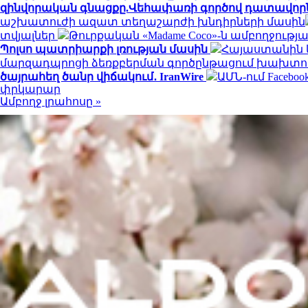
զինվորական գնացքը.Վեհափառի գործով դատավորն
աշխատուժի ազատ տեղաշարժի խնդիրների մասին
տվյալներ
Թուրքական «Madame Coco»-ն ամբողջութ
Պոլսո պատրիարքի լռության մասին
Հայաստանին և
մարզադպրոցի ձեռքբերման գործընթացում խախտու
ծայրահեղ ծանր վիճակում․ IranWire
ԱՄՆ-ում Faceboo
փրկարար
Ամբողջ լրահոսը »