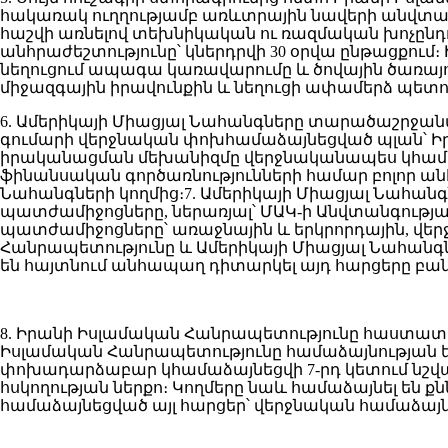
հակառակ ուղղությամբ առևտրային նավերի անվտան
հաշվի առնելով տեխնիկական ու ռազմական խոչըն
անհրաժեշտությունը՝ կներդրվի 30 օրվա ընթացքում
նեղուցում ապագա կառավարումը և ծովային ծառայու
միջազգային իրավունքին և նեղուցի ափամերձ պետ
6. Ամերիկայի Միացյալ Նահանգները տարածաշրջանա
գումարի վերջնական փոխհամաձայնեցված պլան՝ 
իրականացման մեխանիզմը վերջնականապես կհամա
ֆինանսական գործառնությունների համար բոլոր ան
Նահանգների կողմից։7. Ամերիկայի Միացյալ Նահա
պատժամիջոցները, ներառյալ՝ ՄԱԿ-ի Անվտանգությա
պատժամիջոցները՝ առաջնային և երկրորդային, վ
Հանրապետությունը և Ամերիկայի Միացյալ Նահանգ
են հայտնում անհապաղ դիտարկել այդ հարցերը բան
8. Իրանի Իսլամական Հանրապետությունը հաստատում 
Իսլամական Հանրապետությունը համաձայնության 
փոխադարձաբար կհամաձայնեցվի 7-րդ կետում նշված
հսկողության ներքո։ Կողմերը նաև համաձայնել ե
համաձայնեցված այլ հարցեր՝ վերջնական համաձայն