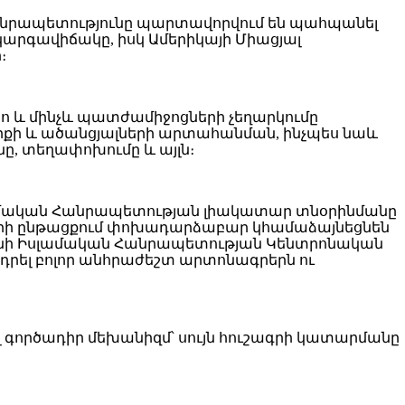
Հանրապետությունը պարտավորվում են պահպանել
կարգավիճակը, իսկ Ամերիկայի Միացյալ
։
տո և մինչև պատժամիջոցների չեղարկումը
րքի և ածանցյալների արտահանման, ինչպես նաև
նը, տեղափոխումը և այլն։
սլամական Հանրապետության լիակատար տնօրինմանը
ների ընթացքում փոխադարձաբար կհամաձայնեցնեն
Իրանի Իսլամական Հանրապետության Կենտրոնական
րել բոլոր անհրաժեշտ արտոնագրերն ու
լ գործադիր մեխանիզմ՝ սույն հուշագրի կատարմանը