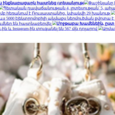
 ինքնաբացարկ հայտնեց (տեսանյութ)
Փաշինյանը 
Պետական դավաճանության 4, լրտեսության՝ 5, ա
յամբ հեռանում է Ռուսաստանից․ կփակվի 29 խանութ
ս 5000 էլեկտրոմոբիլի անմաքս ներմուծման քվոտա 
մներ են հայտնաբերվել
Մոջթաբա Խամենեին, ըստ 
k-ին և Instagram-ին տուգանել են 567 մլն դոլարով
Արմա