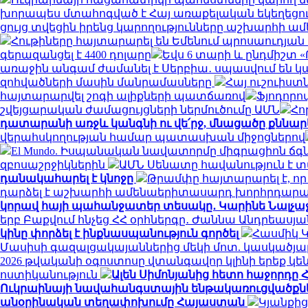
խորապես մտահոգված է Հայ առաքելական եկեղեցու
ցույց տվեցին իրենց կարողությունները աշխարհի
Հութիները հայտարարել են Եմենում պրոսաուդյան
գերազանցել է 4400 դոլարը
Եվս 6 տարի և ընդմիշտ «
առաջին անգամ ժամանել է Սերբիա․ սպասվում են կա
զոհվածների մասին մանրամասները
Հայ ուշուիստ
հայտարարվել շոգի ալիքների պատճառով
Ֆյոդորո
շվեյցարական ժամացույցների ներմուծումը ԱՄՆ
Հո
դատարանի առջև կանգնի ու վե՛րջ, մնացածը քննար
վերահսկողության համար պատասխան միջոցներով
El Mundo. Իսպանական նավատորմը միգրացիոն ճգնա
զբոսաշրջիկներին
ԱՄՆ Սենատը հավանություն է 
դանակահարել է կնոջը
Թրամփը հայտարարել է, ո
դարձել է աշխարհի ամենաերիտասարդ խորհրդա
կորավ հայի պահանջատեր տեսակը․ Կարինե Նալչաջյ
երբ Բաքվում հնչեց ՀՀ օրհներգը․ Ժաննա Անդրեասյ
կինը փորձել է ինքնասպանություն գործել
Հասմիկ 
Մասիսի գազալցակայաններից մեկի մոտ. կասկածյալ
2026 թվականի օգոստոսը վտանգավոր կլինի երեք 
ոստիկանություն
Ալեն Սիմոնյանից հետո հաջորդը Հ
Ուկրաինայի նավահանգստային ենթակառուցվածքնե
անօրինական տեղափոխումը Հայաստան
Կյանքից