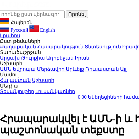
Հայերեն
Русский
English
Լրահոս
Ըստ թեմաների
Քաղաքական
Հասարակություն
Տնտեսություն
Իրավո
Տարածաշրջան
Արցախ
Թուրքիա
Ադրբեջան
Իրան
Աշխարհ
ԱՄՆ
Եվրոպա
Մերձավոր Արևելք
Ռուսաստան
Այլ
Մամուլ
Հայաստան
Աշխարհ
Մեդիա
Տեսանյութեր
Լուսանկարներ
0:00
Եկեղեցիների համաշխարհային
Հրապարակվել է ԱՄՆ-ի և 
պաշտոնական տեքստը