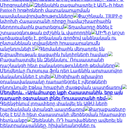
Միրզոյանին
Զելենսկին բացահայտել է ԱՄՆ-ի հետ
Patriot-ի հրթիռների մատակարարման
պայմանավորվածությունները
Փաշինյան․ TRIPP-ը
կփոխի Հայաստանի դիրքը համաշխարհային
ներդրումային քարտեզում
Տղամարդը ծեծել է
շտապօգնության բժշկին և վարորդին
ՄԻՊ-ը կոշտ
արձագանքել է․ քրեական գործով անձնական ու
ընտանեկան տվյալների հրապարակումն
անընդունելի է
Գերմանիային մեղադրել են
Եվրամիության գազային խնդիրների համար
Բացահայտվել են Զելենսկու՝ Ռուսաստանի
դաշնակցի հետ բանակցությունների թեմաները
Մեդվեդևը Ուրսուլա ֆոն դեր Լայենին արտասովոր
մականուններ է տվել
Սիցիլիայի գլխավոր
օդանավակայանը դադարեցրել է չվերթների
ընդունումը Էթնա հրաբխի ժայթքման պատճառով
Մեդվեդև․ «Արևմուտքը կլքի Հայաստանին, երբ այն
դադարի օգտակար լինել Ռուսաստանի դեմ»
Գելենջիկում լողափերը փակվել են ԱԹՍ-ների
հարձակման վտանգի պատճառով
Քաղաքագետը
նշել է ԵՄ-ի հետ Հայաստանի մերձեցման հնարավոր
հետևանքը
Զելենսկի․ ՌԴ հարվածները ավերել են
էլեկտրակայաններ, հիվանդանոցներ ու