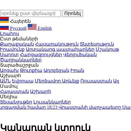
Հայերեն
Русский
English
Լրահոս
Ըստ թեմաների
Քաղաքական
Հասարակություն
Տնտեսություն
Իրավունք
Արտակարգ պատահարներ
Մշակույթ
Սպորտ
Հարցազրույցներ
Վերլուծական
Ծաղրանկարներ
Տարածաշրջան
Արցախ
Թուրքիա
Ադրբեջան
Իրան
Աշխարհ
ԱՄՆ
Եվրոպա
Մերձավոր Արևելք
Ռուսաստան
Այլ
Մամուլ
Հայաստան
Աշխարհ
Մեդիա
Տեսանյութեր
Լուսանկարներ
արգացման համար
18:23
Վրաստանի վարչապետը Սաակաշվի
Կանադան կտրուկ