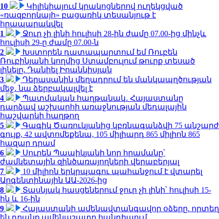
10
Կիլիկիայում կրակոցներով ուղեկցված
«ռազբորկայի» բացառիկ տեսանյութ է
հրապարակվել
1
Ջուր չի լինի հուլիսի 28-ին ժամը 07.00-ից մինչև
հուլիսի 29-ը ժամը 07.00-ն
2
Խստորեն դատապարտում եմ Ռուբեն
Ռուբինյանի կողմից Ստամբուլում թուրք տեսած
լինելը. Դանիել Իոաննիսյան
3
Դերասանին մեղադրում են մանկապղծության
մեջ․ նա ձերբակալվել է
4
Պատմական հաղթանակ․ Հայաստանը
դարձավ աշխարհի առաջնության մեդալային
հաշվարկի հաղթող
5
Գագիկ Ծառուկյանից կբռնագանձվի 75 անշարժ
գույք, 42 ավտոմեքենա, 105 միլիարդ 865 միլիոն 865
հազար դրամ
6
Սուրեն Պապիկյանի նոր հրամանը՝
ժամկետային զինծառայողների վերաբերյալ
7
10 միլիոն երկրպագու պահանջում է վտարել
Արգենտինային ԱԱ-2026-ից
8
Տասնյակ հասցեներում ջուր չի լինի՝ հուլիսի 15-
ին և 16-ին
9
Հայաստանի ամենավտանգավոր օձերը. որտեղ
են դրանք ամենաշատը հանդիպում