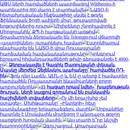
ԱԹՍ-ների հարվածների պատճառով Wildberries-ի
պահեստից 800 մարդ է տարհանվել
ՆԱՏՕ-ի
հետախուզական ինքնաթիռը սկսել է թռչել
Ֆիննական ծոցի ափերի մոտ՝ թույլատրված
երթուղիներից դուրս
Միլիբենդը շնորհավորել է
Միրզոյանին՝ ՔՊ-ի հաղթանակի առթիվ
Տղամարդուն ձերբակալել են Telegram-ում վճարովի
«աստղիկներ» ուղարկելու համար
Էստոնիայում
գնահատել են ՆԱՏՕ-ի վրա Ռուսաստանի
հարձակման հավանականությունը
Կոնգոյում
էբոլայով հիվանդացածների թիվը գերազանցել է 4000-
ը
Ձերբակալվել է Գագիկ Ծառուկյանի փեսան.
Մասկը մերժեց Զելենսկու պահանջը՝ հարվածել ՌԴ-
ին
Ֆոն դեր Լայեն․ ԱՄՆ-ը և ԵՄ-ը պետք է համատեղ
հարվածեն Ռուսաստանի եկամուտների բոլոր
աղբյուրներին
«15 հազար դրամ նվեր»՝ խաբեության
ծուղակ․ կեղծ կայքով գողանում են բանկային
հաշիվների տվյալները
«Ոչ մի երաշխիք չեմ
ստացել». Մխիթարյանը՝ «Ինտերի» հետ
պայմանագիրը երկարաձգելու մասին
Սոբյանինը
հայտնել է Մոսկվային մոտեցող 9 անօդաչու թռչող
սարքերի խոցման մասին
Այս տարի ե՞րբ կնշվի
խաղողօրհնեքը
Զգուշացում․ Արարատյան