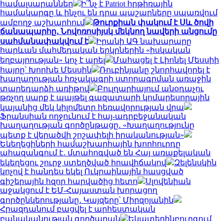
համալսարաններ
Ի՞նչ է Patriot հրթիռային
համակարգը և ինչու են դրա պաշարները սպառվում
ամբողջ աշխարհում
Թուրքիան փակում է Սև ծովի
ճանապարհը․ Նովոռոսիյսկ մեկնող նավերի անցումը
սահմանափակվում է
Իրանի ԱԳ նախարարը
հարևան մահմեդական երկրներին «իսկական
եղբայրության» կոչ է արել
Մահացել է Լիոնել Մեսսիի
հայրը՝ Խորխե Մեսսին
Ռուբինյանը շնորհավորել է
խաղաղության հռչակագրի ստորագրման առաջին
տարեդարձի առիթով
Բուլղարիայում անօդաչու
թռչող սարք է պայթել գազատարի կոմպրեսորային
կայանից մեկ կիլոմետր հեռավորության վրա
Ֆրանսիան ողջունում է հայ-ադրբեջանական
խաղաղության գործընթացը․ «Խաղաղությունը
պետք է վերածվի շոշափելի իրականության»
Եկեղեցիների համաշխարհային խորհուրդը
ահազանգում է․ մտահոգված են Հայ առաքելական
եկեղեցու շուրջ ստեղծված իրավիճակով
Զելենսկին
կոչով է հանդես եկել Ուկրաինային հասցված
գիշերային հզոր հարվածից հետո
Սլովենիան
աջակցում է ԵՄ-Հայաստան խորացող
գործընկերությանը․ Կայզերը՝ Միրզոյանին
Հրազդանում բացվել է արհեստական
բանականության գործարան
Եկատերինբուրգում