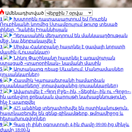
Ամենադիտված
1
Խստորեն դատապարտում եմ Ռուբեն
Ռուբինյանի կողմից Ստամբուլում թուրք տեսած
լինելը. Դանիել Իոաննիսյան
2
Դերասանին մեղադրում են մանկապղծության
մեջ․ նա ձերբակալվել է
3
Սիլվա Հակոբյանը հայտնել է ցավալի կորստի
մասին (Լուսանկար)
4
Նիկոլ Փաշինյանը հայտնել է առավոտյան
ստացած «տարօրինակ» նամակի մասին
5
Արտակարգ դեպք Սևանում. Մանրամասներ
(լուսանկարներ)
6
Հասմիկ Կարապետյանի համարձակ
լուսանկարները՝ լողավազանից (լուսանկարներ)
7
Ավարտվել է «Գող Բջե»-ին, «Տեցիկ»-ին ու «Գոջո»-
ին առնչվող քրեական վարույթի նախաքննությունը.
ինչ է պարզվել
8
425 անձինք տեղափոխվել են ոստիկանություն․
հայտնաբերվել են զենք-զինամթերք, թմրամիջոց և
հետախուզվողներ
9
Գազ չի լինի օգոստոսի 4-ին ժամը 09:00-ից մինչև
ժամը 18:00-ն