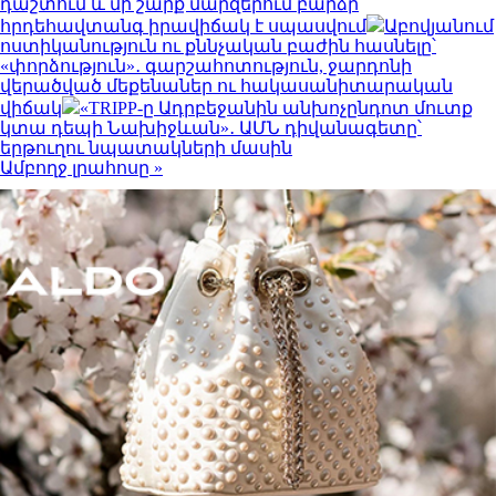
դաշտում և մի շարք մարզերում բարձր
հրդեհավտանգ իրավիճակ է սպասվում
Աբովյանում
ոստիկանություն ու քննչական բաժին հասնելը՝
«փորձություն»․ գարշահոտություն, ջարդոնի
վերածված մեքենաներ ու հակասանիտարական
վիճակ
«TRIPP-ը Ադրբեջանին անխոչընդոտ մուտք
կտա դեպի Նախիջևան»․ ԱՄՆ դիվանագետը՝
երթուղու նպատակների մասին
Ամբողջ լրահոսը »