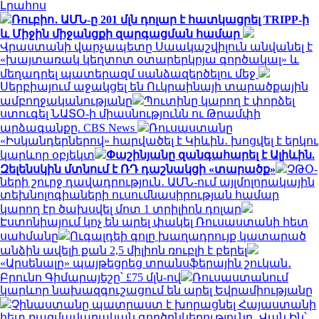
Լրահոս
Ռուբիո․ ԱՄՆ-ը 201 մլն դոլար է հատկացրել TRIPP-ի
և Միջին միջանցքի զարգացման համար
Վրաստանի վարչապետը Սաակաշվիլուն անվանել է
«խայտառակ կեղտոտ օտարերկրյա գործակալ» և
մեղադրել պատերազմ սանձազերծելու մեջ
Սերբիայում աջակցել են Ուկրաինայի տարածքային
ամբողջականությանը
Պուտինը կարող է փորձել
ստուգել ՆԱՏՕ-ի միասնությունն ու Թրամփի
արձագանքը. CBS News
Ռուսաստանը
«Իսկանդերներով» հարվածել է Կիևին․ խոցվել է երկու
կարևոր օբյեկտ
Փաշինյանը զանգահարել է Ալիևին.
Զելենսկին մտնում է ՌԴ դաշնակցի «տարածք»
ՉԹՕ-
ների շուրջ դավադրություն․ ԱՄՆ-ում այլմոլորակային
տեխնոլոգիաների ուսումնասիրության համար
կարող էր ծախսվել մոտ 1 տրիլիոն դոլար
Էստոնիայում կոչ են արել փակել Ռուսաստանի հետ
սահմանը
Ուգալդեի գոլը խաղադրույք կատարած
անձին ավելի քան 2,5 միլիոն ռուբլի է բերել
«Արսենալը» պայթեցրեց տրանսֆերային շուկան․
Բրունո Գիմարայեշը՝ £75 մլն-ով
Ռուսաստանում
կարևոր նախազգուշացում են արել Եվրամիությանը
Չինաստանը պատրաստ է խորացնել Հայաստանի
հետ ռազմավարական գործընկերությունը․ Վան Ին՝