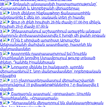
10
Տոկաևի անսպասելի հայտարարությունը՝
Հայաստանի և Ադրբեջանի վերաբերյալ
1
Սոչի մեկնող ինքնաթիռը ճանապարհին
անցկացրել է մեկ օր, սակայն տեղ չի հասել
2
Ջուր չի լինի հուլիսի 28-ին ժամը 07.00-ից մինչև
հուլիսի 29-ը ժամը 07.00-ն
3
Չինաստանում աշխարհում առաջին անգամ
մարդուն փոխպատվաստվել է խոզի մի քանի օրգան
4
Ո՞րն է սիրված արտիստ Արտաշես
Ալեքսանյանի մահվան պատճառը. հայտնի են
մանրամասներ
5
Խստորեն դատապարտում եմ Ռուբեն
Ռուբինյանի կողմից Ստամբուլում թուրք տեսած
լինելը. Դանիել Իոաննիսյան
6
Նորայրը մեկնել էր հանգստի, արդեն
վերադառնում է. նոր մանրամասներ՝ ողբերգական
դեպքից
7
1/15 ընտրատեղամասում վերահաշվարկի
արդյունքում 19 քվեաթերթիկներից 7-ը ճանաչվել է
վավեր
8
Շառաչուն ապտակ՝ «զորավար» Սուրեն
Պապիկյանին․ «Հրապարակ»
9
Դերասանին մեղադրում են մանկապղծության