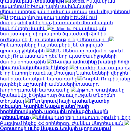
փաստաբան (տեսանյութ)
Reuters. Իսպանիան
սպառնում է Իտալիային սահմանային
վերահսկողության համար պատասխան միջոցներով
Միշուստինը հայտարարել է ԵԱՏՄ-ում
մարքեթփլեյսների աշխատանքի միասնական
կանոնների մասին
El Mundo. Իսպանական
նավատորմը միգրացիոն ճգնաժամի ֆոնին
ուժեղացրել է իր ներկայությունը Սեուտայում
Փրկարարները հայտնաբերել են մոլորված
զբոսաշրջիկներին
ԱՄՆ Սենատը հավանություն է
տվել Ռուսաստանի դեմ նոր պատժամիջոցների
մասին օրինագծին
31-ամյա ամուսինը խանդի հողի
վրա դանակահարել է կնոջը
Թրամփը հայտարարել
է, որ կարող է դառնալ Միացյալ Նահանգների վերջին
հանրապետական ​​նախագահը
Ռուբեն Ռուբինյանը
դարձել է աշխարհի ամենաերիտասարդ
խորհրդարանի նախագահը
Արթուր Խուդինյանը
նշանակվել է Փրկարար ծառայության տնօրենի
տեղակալ
Ո՞ւր կորավ հայի պահանջատեր
տեսակը․ Կարինե Նալչաջյանը՝ հայի
հոգեկերտվածքի, ազգային դիմագծի մասին
(տեսանյութ)
Աննկարագրելի հպարտություն էր, երբ
Բաքվում հնչեց ՀՀ օրհներգը․ Ժաննա Անդրեասյան
Օգոստոսի 10-ից Սայաթ-Նովայի պողոտայում