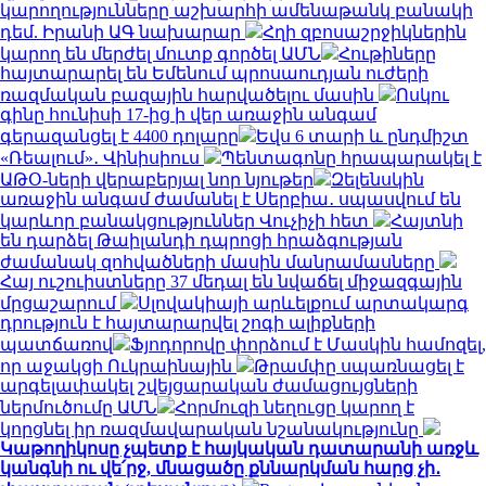
կարողությունները աշխարհի ամենաթանկ բանակի
դեմ. Իրանի ԱԳ նախարար
Հղի զբոսաշրջիկներին
կարող են մերժել մուտք գործել ԱՄՆ
Հութիները
հայտարարել են Եմենում պրոսաուդյան ուժերի
ռազմական բազային հարվածելու մասին
Ոսկու
գինը հունիսի 17-ից ի վեր առաջին անգամ
գերազանցել է 4400 դոլարը
Եվս 6 տարի և ընդմիշտ
«Ռեալում»․ Վինիսիուս
Պենտագոնը հրապարակել է
ԱԹՕ-ների վերաբերյալ նոր նյութեր
Զելենսկին
առաջին անգամ ժամանել է Սերբիա․ սպասվում են
կարևոր բանակցություններ Վուչիչի հետ
Հայտնի
են դարձել Թաիլանդի դպրոցի հրաձգության
ժամանակ զոհվածների մասին մանրամասները
Հայ ուշուիստները 37 մեդալ են նվաճել միջազգային
մրցաշարում
Սլովակիայի արևելքում արտակարգ
դրություն է հայտարարվել շոգի ալիքների
պատճառով
Ֆյոդորովը փորձում է Մասկին համոզել,
որ աջակցի Ուկրաինային
Թրամփը սպառնացել է
արգելափակել շվեյցարական ժամացույցների
ներմուծումը ԱՄՆ
Հորմուզի նեղուցը կարող է
կորցնել իր ռազմավարական նշանակությունը
Կաթողիկոսը չպետք է հայկական դատարանի առջև
կանգնի ու վե՛րջ, մնացածը քննարկման հարց չի․