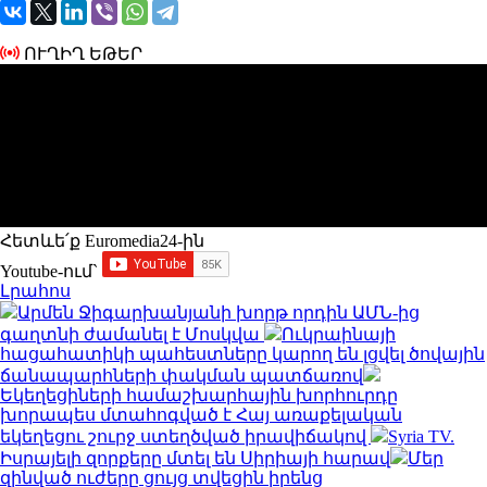
ՈՒՂԻՂ ԵԹԵՐ
Հետևե՛ք Euromedia24-ին
Youtube-ում`
Լրահոս
Արմեն Ջիգարխանյանի խորթ որդին ԱՄՆ-ից
գաղտնի ժամանել է Մոսկվա
Ուկրաինայի
հացահատիկի պահեստները կարող են լցվել ծովային
ճանապարհների փակման պատճառով
Եկեղեցիների համաշխարհային խորհուրդը
խորապես մտահոգված է Հայ առաքելական
եկեղեցու շուրջ ստեղծված իրավիճակով
Syria TV.
Իսրայելի զորքերը մտել են Սիրիայի հարավ
Մեր
զինված ուժերը ցույց տվեցին իրենց