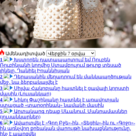
Ամենադիտված
1
Խստորեն դատապարտում եմ Ռուբեն
Ռուբինյանի կողմից Ստամբուլում թուրք տեսած
լինելը. Դանիել Իոաննիսյան
2
Դերասանին մեղադրում են մանկապղծության
մեջ․ նա ձերբակալվել է
3
Սիլվա Հակոբյանը հայտնել է ցավալի կորստի
մասին (Լուսանկար)
4
Նիկոլ Փաշինյանը հայտնել է առավոտյան
ստացած «տարօրինակ» նամակի մասին
5
Արտակարգ դեպք Սևանում. Մանրամասներ
(լուսանկարներ)
6
Ավարտվել է «Գող Բջե»-ին, «Տեցիկ»-ին ու «Գոջո»-
ին առնչվող քրեական վարույթի նախաքննությունը.
ինչ է պարզվել