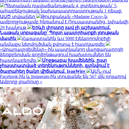
Պետական դավաճանության 4, լրտեսության՝ 5,
ահաբեկչության նախապատրաստության 1 դեպք.
ԱԱԾ տվյալներ
Թուրքական «Madame Coco»-ն
ամբողջությամբ հեռանում է Ռուսաստանից․ կփակվի
29 խանութ
Երևի փոստը լավ չի աշխատում․
Նաթան սրբազանը՝ Պոլսո պատրիարքի լռության
մասին
Հայաստանին ևս 5000 էլեկտրոմոբիլի
անմաքս ներմուծման քվոտա է հատկացվել
«Արարատցեմենտ»-ին պատկանող մարզադպրոցի
ձեռքբերման գործընթացում խախտումներ են
հայտնաբերվել
Մոջթաբա Խամենեին, ըստ
չհաստատված տեղեկությունների, գտնվում է
ծայրահեղ ծանր վիճակում․ IranWire
ԱՄՆ-ում
Facebook-ին և Instagram-ին տուգանել են 567 մլն դոլարով
Ամբողջ լրահոսը »