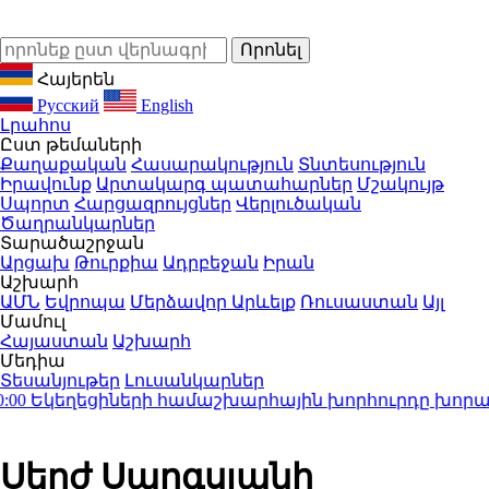
Հայերեն
Русский
English
Լրահոս
Ըստ թեմաների
Քաղաքական
Հասարակություն
Տնտեսություն
Իրավունք
Արտակարգ պատահարներ
Մշակույթ
Սպորտ
Հարցազրույցներ
Վերլուծական
Ծաղրանկարներ
Տարածաշրջան
Արցախ
Թուրքիա
Ադրբեջան
Իրան
Աշխարհ
ԱՄՆ
Եվրոպա
Մերձավոր Արևելք
Ռուսաստան
Այլ
Մամուլ
Հայաստան
Աշխարհ
Մեդիա
Տեսանյութեր
Լուսանկարներ
կեղեցիների համաշխարհային խորհուրդը խորապես 
Սերժ Սարգսյանի