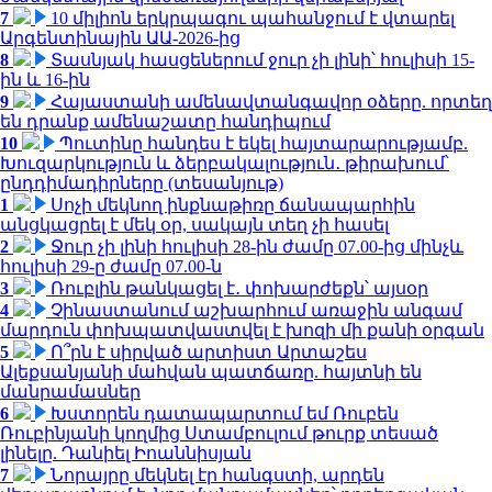
7
10 միլիոն երկրպագու պահանջում է վտարել
Արգենտինային ԱԱ-2026-ից
8
Տասնյակ հասցեներում ջուր չի լինի՝ հուլիսի 15-
ին և 16-ին
9
Հայաստանի ամենավտանգավոր օձերը. որտեղ
են դրանք ամենաշատը հանդիպում
10
Պուտինը հանդես է եկել հայտարարությամբ.
Խուզարկություն և ձերբակալություն․ թիրախում՝
ընդդիմադիրները (տեսանյութ)
1
Սոչի մեկնող ինքնաթիռը ճանապարհին
անցկացրել է մեկ օր, սակայն տեղ չի հասել
2
Ջուր չի լինի հուլիսի 28-ին ժամը 07.00-ից մինչև
հուլիսի 29-ը ժամը 07.00-ն
3
Ռուբլին թանկացել է․ փոխարժեքն՝ այսօր
4
Չինաստանում աշխարհում առաջին անգամ
մարդուն փոխպատվաստվել է խոզի մի քանի օրգան
5
Ո՞րն է սիրված արտիստ Արտաշես
Ալեքսանյանի մահվան պատճառը. հայտնի են
մանրամասներ
6
Խստորեն դատապարտում եմ Ռուբեն
Ռուբինյանի կողմից Ստամբուլում թուրք տեսած
լինելը. Դանիել Իոաննիսյան
7
Նորայրը մեկնել էր հանգստի, արդեն