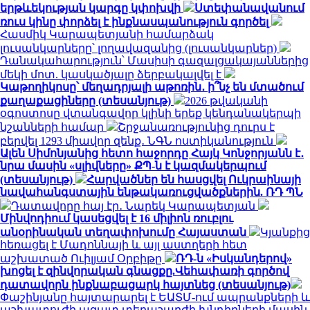
երթևեկության կարգը կփոխվի
Ստեփանավանում
ռուս կինը փորձել է ինքնասպանություն գործել
Հասմիկ Կարապետյանի համարձակ
լուսանկարները՝ լողավազանից (լուսանկարներ)
Դանակահարություն՝ Մասիսի գազալցակայաններից
մեկի մոտ. կասկածյալը ձերբակալվել է
Կաթողիկոսը՝ մեղադրյալի աթոռին․ ի՞նչ են մտածում
քաղաքացիները (տեսանյութ)
2026 թվականի
օգոստոսը վտանգավոր կլինի երեք կենդանակերպի
նշանների համար
Շրջանառությունից դուրս է
բերվել 1293 միավոր զենք․ ՆԳՆ ոստիկանություն
Ալեն Սիմոնյանից հետո հաջորդը Հայկ Կոնջորյանն է․
նրա մասին «սլիվները» ՔՊ-ն է կազմակերպում
(տեսանյութ)
Հարվածներ են հասցվել Ուկրաինայի
նավահանգստային ենթակառուցվածքներին. ՌԴ ՊՆ
Դատավորը հայ էր․ Նարեկ Կարապետյան
Մինվոդիում կասեցվել է 16 միլիոն ռուբլու
անօրինական տեղափոխումը Հայաստան
Կյանքից
հեռացել է Մադոննայի և այլ աստղերի հետ
աշխատած Ուիլյամ Օրբիթը
ՌԴ-ն «Իսկանդերով»
խոցել է զինվորական գնացքը.Վեհափառի գործով
դատավորն ինքնաբացարկ հայտնեց (տեսանյութ)
Փաշինյանը հայտարարել է ԵԱՏՄ-ում ապրանքների և
աշխատուժի ազատ տեղաշարժի խնդիրների մասին