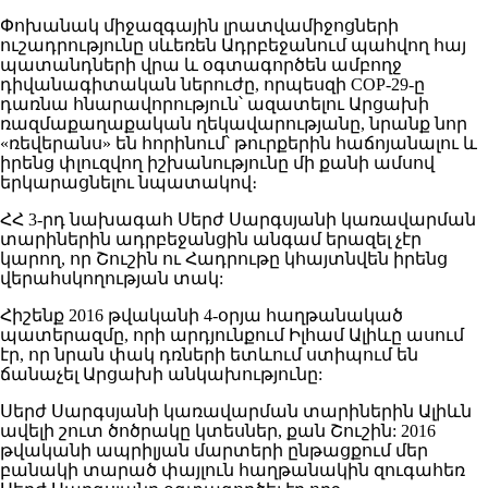
Փոխանակ միջազգային լրատվամիջոցների
ուշադրությունը սևեռեն Ադրբեջանում պահվող հայ
պատանդների վրա և օգտագործեն ամբողջ
դիվանագիտական ներուժը, որպեսզի COP-29-ը
դառնա հնարավորություն՝ ազատելու Արցախի
ռազմաքաղաքական ղեկավարությանը, նրանք նոր
«ռեվերանս» են հորինում՝ թուրքերին հաճոյանալու և
իրենց փլուզվող իշխանությունը մի քանի ամսով
երկարացնելու նպատակով։
ՀՀ 3-րդ նախագահ Սերժ Սարգսյանի կառավարման
տարիներին ադրբեջանցին անգամ երազել չէր
կարող, որ Շուշին ու Հադրութը կհայտնվեն իրենց
վերահսկողության տակ:
Հիշենք 2016 թվականի 4-օրյա հաղթանակած
պատերազմը, որի արդյունքում Իլհամ Ալիևը ասում
էր, որ նրան փակ դռների ետևում ստիպում են
ճանաչել Արցախի անկախությունը:
Սերժ Սարգսյանի կառավարման տարիներին Ալիևն
ավելի շուտ ծոծրակը կտեսներ, քան Շուշին: 2016
թվականի ապրիլյան մարտերի ընթացքում մեր
բանակի տարած փայլուն հաղթանակին զուգահեռ