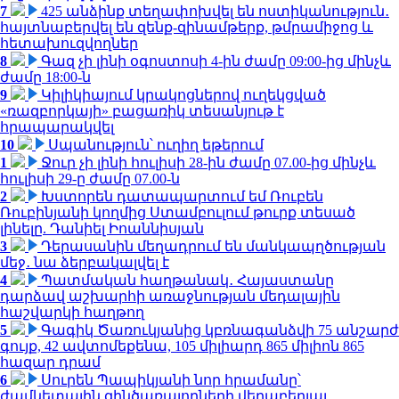
7
425 անձինք տեղափոխվել են ոստիկանություն․
հայտնաբերվել են զենք-զինամթերք, թմրամիջոց և
հետախուզվողներ
8
Գազ չի լինի օգոստոսի 4-ին ժամը 09:00-ից մինչև
ժամը 18:00-ն
9
Կիլիկիայում կրակոցներով ուղեկցված
«ռազբորկայի» բացառիկ տեսանյութ է
հրապարակվել
10
Սպանություն՝ ուղիղ եթերում
1
Ջուր չի լինի հուլիսի 28-ին ժամը 07.00-ից մինչև
հուլիսի 29-ը ժամը 07.00-ն
2
Խստորեն դատապարտում եմ Ռուբեն
Ռուբինյանի կողմից Ստամբուլում թուրք տեսած
լինելը. Դանիել Իոաննիսյան
3
Դերասանին մեղադրում են մանկապղծության
մեջ․ նա ձերբակալվել է
4
Պատմական հաղթանակ․ Հայաստանը
դարձավ աշխարհի առաջնության մեդալային
հաշվարկի հաղթող
5
Գագիկ Ծառուկյանից կբռնագանձվի 75 անշարժ
գույք, 42 ավտոմեքենա, 105 միլիարդ 865 միլիոն 865
հազար դրամ
6
Սուրեն Պապիկյանի նոր հրամանը՝
ժամկետային զինծառայողների վերաբերյալ