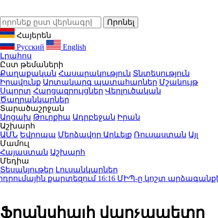
Հայերեն
Русский
English
Լրահոս
Ըստ թեմաների
Քաղաքական
Հասարակություն
Տնտեսություն
Իրավունք
Արտակարգ պատահարներ
Մշակույթ
Սպորտ
Հարցազրույցներ
Վերլուծական
Ծաղրանկարներ
Տարածաշրջան
Արցախ
Թուրքիա
Ադրբեջան
Իրան
Աշխարհ
ԱՄՆ
Եվրոպա
Մերձավոր Արևելք
Ռուսաստան
Այլ
Մամուլ
Հայաստան
Աշխարհ
Մեդիա
Տեսանյութեր
Լուսանկարներ
ումային քարտեզում
16:16
ՄԻՊ-ը կոշտ արձագանքել է․
Ֆրանսիայի վարչապետը