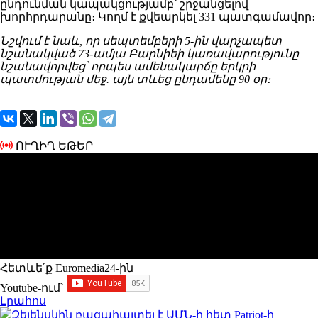
ընդունման կապակցությամբ՝ շրջանցելով
խորհրդարանը։ Կողմ է քվեարկել 331 պատգամավոր։
Նշվում է նաև, որ սեպտեմբերի 5-ին վարչապետ
նշանակված 73-ամյա Բարնիեի կառավարությունը
նշանավորվեց՝ որպես ամենակարճը երկրի
պատմության մեջ. այն տևեց ընդամենը 90 օր։
ՈՒՂԻՂ ԵԹԵՐ
Հետևե՛ք Euromedia24-ին
Youtube-ում`
Լրահոս
Զելենսկին բացահայտել է ԱՄՆ-ի հետ Patriot-ի