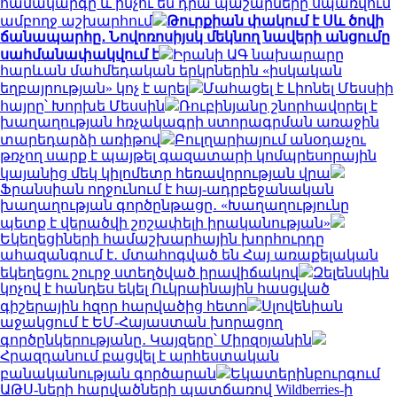
համակարգը և ինչու են դրա պաշարները սպառվում
ամբողջ աշխարհում
Թուրքիան փակում է Սև ծովի
ճանապարհը․ Նովոռոսիյսկ մեկնող նավերի անցումը
սահմանափակվում է
Իրանի ԱԳ նախարարը
հարևան մահմեդական երկրներին «իսկական
եղբայրության» կոչ է արել
Մահացել է Լիոնել Մեսսիի
հայրը՝ Խորխե Մեսսին
Ռուբինյանը շնորհավորել է
խաղաղության հռչակագրի ստորագրման առաջին
տարեդարձի առիթով
Բուլղարիայում անօդաչու
թռչող սարք է պայթել գազատարի կոմպրեսորային
կայանից մեկ կիլոմետր հեռավորության վրա
Ֆրանսիան ողջունում է հայ-ադրբեջանական
խաղաղության գործընթացը․ «Խաղաղությունը
պետք է վերածվի շոշափելի իրականության»
Եկեղեցիների համաշխարհային խորհուրդը
ահազանգում է․ մտահոգված են Հայ առաքելական
եկեղեցու շուրջ ստեղծված իրավիճակով
Զելենսկին
կոչով է հանդես եկել Ուկրաինային հասցված
գիշերային հզոր հարվածից հետո
Սլովենիան
աջակցում է ԵՄ-Հայաստան խորացող
գործընկերությանը․ Կայզերը՝ Միրզոյանին
Հրազդանում բացվել է արհեստական
բանականության գործարան
Եկատերինբուրգում
ԱԹՍ-ների հարվածների պատճառով Wildberries-ի