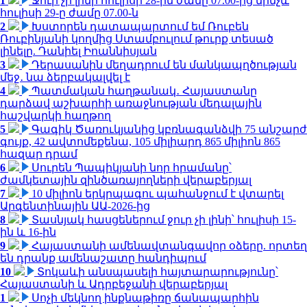
1
Ջուր չի լինի հուլիսի 28-ին ժամը 07.00-ից մինչև
հուլիսի 29-ը ժամը 07.00-ն
2
Խստորեն դատապարտում եմ Ռուբեն
Ռուբինյանի կողմից Ստամբուլում թուրք տեսած
լինելը. Դանիել Իոաննիսյան
3
Դերասանին մեղադրում են մանկապղծության
մեջ․ նա ձերբակալվել է
4
Պատմական հաղթանակ․ Հայաստանը
դարձավ աշխարհի առաջնության մեդալային
հաշվարկի հաղթող
5
Գագիկ Ծառուկյանից կբռնագանձվի 75 անշարժ
գույք, 42 ավտոմեքենա, 105 միլիարդ 865 միլիոն 865
հազար դրամ
6
Սուրեն Պապիկյանի նոր հրամանը՝
ժամկետային զինծառայողների վերաբերյալ
7
10 միլիոն երկրպագու պահանջում է վտարել
Արգենտինային ԱԱ-2026-ից
8
Տասնյակ հասցեներում ջուր չի լինի՝ հուլիսի 15-
ին և 16-ին
9
Հայաստանի ամենավտանգավոր օձերը. որտեղ
են դրանք ամենաշատը հանդիպում
10
Տոկաևի անսպասելի հայտարարությունը՝
Հայաստանի և Ադրբեջանի վերաբերյալ
1
Սոչի մեկնող ինքնաթիռը ճանապարհին