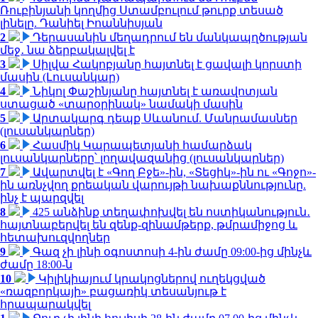
Ռուբինյանի կողմից Ստամբուլում թուրք տեսած
լինելը. Դանիել Իոաննիսյան
2
Դերասանին մեղադրում են մանկապղծության
մեջ․ նա ձերբակալվել է
3
Սիլվա Հակոբյանը հայտնել է ցավալի կորստի
մասին (Լուսանկար)
4
Նիկոլ Փաշինյանը հայտնել է առավոտյան
ստացած «տարօրինակ» նամակի մասին
5
Արտակարգ դեպք Սևանում. Մանրամասներ
(լուսանկարներ)
6
Հասմիկ Կարապետյանի համարձակ
լուսանկարները՝ լողավազանից (լուսանկարներ)
7
Ավարտվել է «Գող Բջե»-ին, «Տեցիկ»-ին ու «Գոջո»-
ին առնչվող քրեական վարույթի նախաքննությունը.
ինչ է պարզվել
8
425 անձինք տեղափոխվել են ոստիկանություն․
հայտնաբերվել են զենք-զինամթերք, թմրամիջոց և
հետախուզվողներ
9
Գազ չի լինի օգոստոսի 4-ին ժամը 09:00-ից մինչև
ժամը 18:00-ն
10
Կիլիկիայում կրակոցներով ուղեկցված
«ռազբորկայի» բացառիկ տեսանյութ է
հրապարակվել