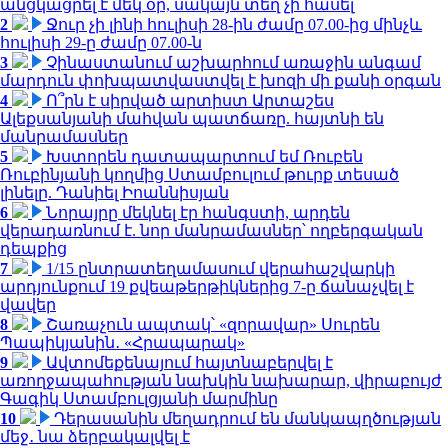
անցկացրել է մեկ օր, սակայն տեղ չի հասել
2
Ջուր չի լինի հուլիսի 28-ին ժամը 07.00-ից մինչև
հուլիսի 29-ը ժամը 07.00-ն
3
Չինաստանում աշխարհում առաջին անգամ
մարդուն փոխպատվաստվել է խոզի մի քանի օրգան
4
Ո՞րն է սիրված արտիստ Արտաշես
Ալեքսանյանի մահվան պատճառը. հայտնի են
մանրամասներ
5
Խստորեն դատապարտում եմ Ռուբեն
Ռուբինյանի կողմից Ստամբուլում թուրք տեսած
լինելը. Դանիել Իոաննիսյան
6
Նորայրը մեկնել էր հանգստի, արդեն
վերադառնում է. նոր մանրամասներ՝ ողբերգական
դեպքից
7
1/15 ընտրատեղամասում վերահաշվարկի
արդյունքում 19 քվեաթերթիկներից 7-ը ճանաչվել է
վավեր
8
Շառաչուն ապտակ՝ «զորավար» Սուրեն
Պապիկյանին․ «Հրապարակ»
9
Ավտոմեքենայում հայտնաբերվել է
առողջապահության նախկին նախարար, վիրաբույժ
Գագիկ Ստամբուլցյանի մարմինը
10
Դերասանին մեղադրում են մանկապղծության
մեջ․ նա ձերբակալվել է