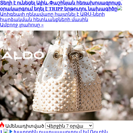
Տեղի է ունեցել Ալիև-Փաշինյան հեռախոսազրույց․
օրակարգում եղել է TRIPP երթուղու նախագիծը
Ադիգեայի ղեկավարը հայտնել է ԱԹՍ-ների
հարձակման հետևանքների մասին
Ամբողջ լրահոսը »
Ամենադիտված
1
Խստորեն դատապարտում եմ Ռուբեն