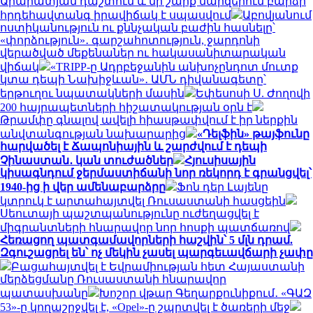
Արարատյան դաշտում և մի շարք մարզերում բարձր
հրդեհավտանգ իրավիճակ է սպասվում
Աբովյանում
ոստիկանություն ու քննչական բաժին հասնելը՝
«փորձություն»․ գարշահոտություն, ջարդոնի
վերածված մեքենաներ ու հակասանիտարական
վիճակ
«TRIPP-ը Ադրբեջանին անխոչընդոտ մուտք
կտա դեպի Նախիջևան»․ ԱՄՆ դիվանագետը՝
երթուղու նպատակների մասին
Եփեսոսի Ս. Ժողովի
200 հայրապետների հիշատակության օրն է
Թրամփը գնալով ավելի հիասթափվում է իր ներքին
անվտանգության նախարարից
«Դելֆին» թայֆունը
հարվածել է Ճապոնիային և շարժվում է դեպի
Չինաստան․ կան տուժածներ
Հյուսիսային
կիսագնդում ջերմաստիճանի նոր ռեկորդ է գրանցվել՝
1940-ից ի վեր ամենաբարձրը
Ֆոն դեր Լայենը
կտրուկ է արտահայտվել Ռուսաստանի հասցեին
Սեուտայի ​​պաշտպանությունը ուժեղացվել է
միգրանտների հնարավոր նոր հոսքի պատճառով
Հեռացող պատգամավորների հաշվին՝ 5 մլն դրամ.
Զգուշացրել են՝ ոչ մեկին չասել պարգեւավճարի չափը
Բացահայտվել է Եվրամիության հետ Հայաստանի
մերձեցմանը Ռուսաստանի հնարավոր
պատասխանը
Խոշոր վթար Գեղարքունիքում․ «ԳԱԶ
53»-ը կողաշրջվել է, «Opel»-ը շպրտվել է ծառերի մեջ