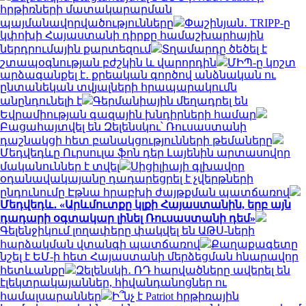
հրթիռների մատակարարման
պայմանավորվածությունները
Փաշինյան․ TRIPP-ը
կփոխի Հայաստանի դիրքը համաշխարհային
ներդրումային քարտեզում
Տղամարդը ծեծել է
շտապօգնության բժշկին և վարորդին
ՄԻՊ-ը կոշտ
արձագանքել է․ քրեական գործով անձնական ու
ընտանեկան տվյալների հրապարակումն
անընդունելի է
Գերմանիային մեղադրել են
Եվրամիության գազային խնդիրների համար
Բացահայտվել են Զելենսկու՝ Ռուսաստանի
դաշնակցի հետ բանակցությունների թեմաները
Մեդվեդևը Ուրսուլա ֆոն դեր Լայենին արտասովոր
մականուններ է տվել
Սիցիլիայի գլխավոր
օդանավակայանը դադարեցրել է չվերթների
ընդունումը Էթնա հրաբխի ժայթքման պատճառով
Մեդվեդև․ «Արևմուտքը կլքի Հայաստանին, երբ այն
դադարի օգտակար լինել Ռուսաստանի դեմ»
Գելենջիկում լողափերը փակվել են ԱԹՍ-ների
հարձակման վտանգի պատճառով
Քաղաքագետը
նշել է ԵՄ-ի հետ Հայաստանի մերձեցման հնարավոր
հետևանքը
Զելենսկի․ ՌԴ հարվածները ավերել են
էլեկտրակայաններ, հիվանդանոցներ ու
համալսարաններ
Ի՞նչ է Patriot հրթիռային