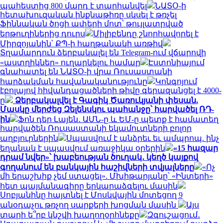
պահեստից 800 մարդ է տարհանվել
ՆԱՏՕ-ի
հետախուզական ինքնաթիռը սկսել է թռչել
Ֆիննական ծոցի ափերի մոտ՝ թույլատրված
երթուղիներից դուրս
Միլիբենդը շնորհավորել է
Միրզոյանին՝ ՔՊ-ի հաղթանակի առթիվ
Տղամարդուն ձերբակալել են Telegram-ում վճարովի
«աստղիկներ» ուղարկելու համար
Էստոնիայում
գնահատել են ՆԱՏՕ-ի վրա Ռուսաստանի
հարձակման հավանականությունը
Կոնգոյում
էբոլայով հիվանդացածների թիվը գերազանցել է 4000-
ը
Ձերբակալվել է Գագիկ Ծառուկյանի փեսան.
Մասկը մերժեց Զելենսկու պահանջը՝ հարվածել ՌԴ-
ին
Ֆոն դեր Լայեն․ ԱՄՆ-ը և ԵՄ-ը պետք է համատեղ
հարվածեն Ռուսաստանի եկամուտների բոլոր
աղբյուրներին
Սպասվում է անձրեւ եւ ամպրոպ. ինչ
եղանակ է սպասվում առաջիկա օրերին
«15 հազար
դրամ նվեր»՝ խաբեության ծուղակ․ կեղծ կայքով
գողանում են բանկային հաշիվների տվյալները
«Ոչ
մի երաշխիք չեմ ստացել». Մխիթարյանը՝ «Ինտերի»
հետ պայմանագիրը երկարաձգելու մասին
Սոբյանինը հայտնել է Մոսկվային մոտեցող 9
անօդաչու թռչող սարքերի խոցման մասին
Այս
տարի ե՞րբ կնշվի խաղողօրհնեքը
Զգուշացում․