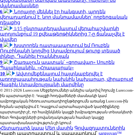
Ալեքսանյանի մահվան պատճառը. հայտնի են
մանրամասներ
6
Նորայրը մեկնել էր հանգստի, արդեն
վերադառնում է. նոր մանրամասներ՝ ողբերգական
դեպքից
7
1/15 ընտրատեղամասում վերահաշվարկի
արդյունքում 19 քվեաթերթիկներից 7-ը ճանաչվել է
վավեր
8
Խստորեն դատապարտում եմ Ռուբեն
Ռուբինյանի կողմից Ստամբուլում թուրք տեսած
լինելը. Դանիել Իոաննիսյան
9
Շառաչուն ապտակ՝ «զորավար» Սուրեն
Պապիկյանին․ «Հրապարակ»
10
Ավտոմեքենայում հայտնաբերվել է
առողջապահության նախկին նախարար, վիրաբույժ
Գագիկ Ստամբուլցյանի մարմինը
© 2011-2026 Lurer.com Մեջբերումներ անելիս ակտիվ հղումը Lurer.com-
ին պարտադիր է: Կայքի հոդվածների մասնակի կամ
ամբողջական հեռուստառադիոընթերցումն առանց Lurer.com-ին
հղման արգելվում է:Կայքում արտահայտված կարծիքները
պարտադիր չէ, որ համընկնեն կայքի խմբագրության տեսակետի
հետ:Գովազդների բովանդակության համար կայքը
պատասխանատվություն չի կրում:
Հետադարձ կապ
Մեր մասին
Գովազդատուներին
Կայքի պատրաստում և սպասարկում՝
sargssyan™