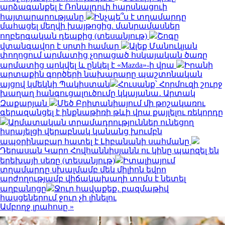
արձագանքել է Ռոնալդուի հարսնացուի
հայտարարությանը
Ինչպե՞ս է տղամարդը
մահացել մեղվի խայթոցից. մանրամասներ
ողբերգական դեպքից (տեսանյութ)
Շոգը
վտանգավոր է սրտի համար
Ալեք Մանուկյան
փողոցում արմատից չորացած հսկայական ծառը
արմատից պոկվել և ընկել է «Mazda»-ի վրա
Իրանի
արտաքին գործերի նախարարը պաշտոնական
այցով կմեկնի Պակիստան
Հուսանք՝ Հորմուզի շուրջ
խաղաղ հանգուցալուծումը կկայանա․ Արտակ
Զաքարյան
Մեծ Բրիտանիայում մի թոշակառու
գերազանցել է ինքնաթիռի թևի վրա քայլելու ռեկորդը
Արմատական տրամադրություններ ունեցող
իսրայելցի վերաբնակ կանանց խումբն
ապօրինաբար հատել է Լիբանանի սահմանը
Դերասան Կարո Հովհաննիսյանն ու կինը պարզել են
երեխայի սեռը (տեսանյութ)
Իտալիայում
տղամարդը սխալմամբ մեկ միլիոն եվրո
արժողությամբ վիճակախաղի տոմս է նետել
աղբանոցը
Ջուր հավաքեք․ բազմաթիվ
հասցեներում ջուր չի լինելու
Ամբողջ լրահոսը »