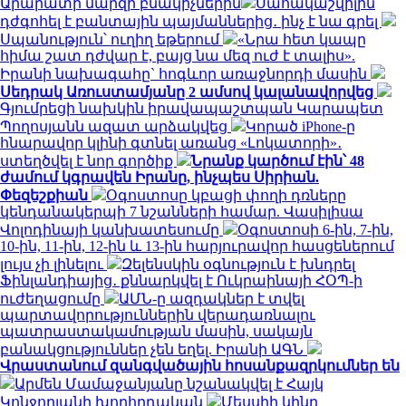
Արարատի մարզի բնակիչներին
Սահակաշվիլին
դժգոհել է բանտային պայմաններից․ ինչ է նա գրել
Սպանություն՝ ուղիղ եթերում
«Նրա հետ կապը
հիմա շատ դժվար է, բայց նա մեզ ուժ է տալիս».
Իրանի նախագահը` հոգևոր առաջնորդի մասին
Սեդրակ Առուստամյանը 2 ամսով կալանավորվեց
Գյումրեցի նախկին իրավապաշտպան Կարապետ
Պողոսյանն ազատ արձակվեց
Կորած iPhone-ը
հնարավոր կլինի գտնել առանց «Լոկատորի»․
ստեղծվել է նոր գործիք
Նրանք կարծում էին՝ 48
ժամում կգրավեն Իրանը, ինչպես Սիրիան.
Փեզեշքիան
Օգոստոսը կբացի փողի դռները
կենդանակերպի 7 նշանների համար. Վասիլիսա
Վոլոդինայի կանխատեսումը
Օգոստոսի 6-ին, 7-ին,
10-ին, 11-ին, 12-ին և 13-ին հարյուրավոր հասցեներում
լույս չի լինելու
Զելենսկին օգնություն է խնդրել
Ֆինլանդիայից․ քննարկվել է Ուկրաինայի ՀՕՊ-ի
ուժեղացումը
ԱՄՆ-ը ազդակներ է տվել
պարտավորություններին վերադառնալու
պատրաստակամության մասին, սակայն
բանակցություններ չեն եղել. Իրանի ԱԳՆ
Վրաստանում զանգվածային հոսանքազրկումներ են
Արմեն Մամաջանյանը նշանակվել է Հայկ
Կոնջորյանի խորհրդական
Մեսսիի կինը