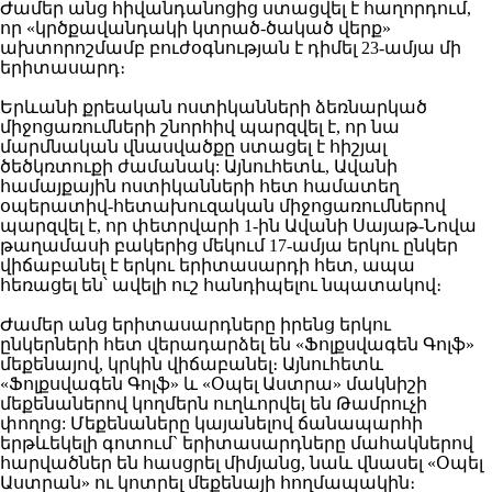
Ժամեր անց հիվանդանոցից ստացվել է հաղորդում,
որ «կրծքավանդակի կտրած-ծակած վերք»
ախտորոշմամբ բուժօգնության է դիմել 23-ամյա մի
երիտասարդ։
Երևանի քրեական ոստիկանների ձեռնարկած
միջոցառումների շնորհիվ պարզվել է, որ նա
մարմնական վնասվածքը ստացել է հիշյալ
ծեծկռտուքի ժամանակ: Այնուհետև, Ավանի
համայքային ոստիկանների հետ համատեղ
օպերատիվ-հետախուզական միջոցառումներով
պարզվել է, որ փետրվարի 1-ին Ավանի Սայաթ-Նովա
թաղամասի բակերից մեկում 17-ամյա երկու ընկեր
վիճաբանել է երկու երիտասարդի հետ, ապա
հեռացել են՝ ավելի ուշ հանդիպելու նպատակով։
Ժամեր անց երիտասարդները իրենց երկու
ընկերների հետ վերադարձել են «Ֆոլքսվագեն Գոլֆ»
մեքենայով, կրկին վիճաբանել։ Այնուհետև
«Ֆոլքսվագեն Գոլֆ» և «Օպել Աստրա» մակնիշի
մեքենաներով կողմերն ուղևորվել են Թամրուչի
փողոց: Մեքենաները կայանելով ճանապարհի
երթևեկելի գոտում` երիտասարդները մահակներով
հարվածներ են հասցրել միմյանց, նաև վնասել «Օպել
Աստրան» ու կոտրել մեքենայի հողմապակին։