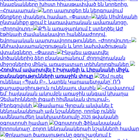
հնաբնակները խիստ հիասթափված են նորերից.
«Հրապարակ»
Նոր պարտքեր են ներգրավում
ճեղքերը փակելու համար. «Փաստ»
Ալեն Սիմոնյանի
ընտանիքը լքում է կառավարական ամառանոցը.
«Ժողովուրդ»
ՔՊ-ն առաջարկում է ստեղծել ԱԺ
էթիկայի ժամանակավոր հանձնաժողով․
եվրոպական պարտավորություններ. «Ժողովուրդ»
Անհավասարակշռության և նոր կախվածության
վտանգները. «Փաստ»
Ինչպես ազատվել
մոծակներից ձեր բնակարանում՝ ժողովրդական
միջոցներից մինչև առաջատար տեխնոլոգիաներ
Հռոմում ավարտվել է Իսրայելի և Լիբանանի միջև
բանակցությունների առաջին փուլը
Չեմ ուզել
ունենալ «Պլան Բ»․ Նարեկ Կարապետյանը՝ ՌԴ
քաղաքացիություն ունենալու մասին
«Հավատում
եմ՝ հայկական ակումբն առաջին անգամ կխաղա
Չեմպիոնների լիգայի հիմնական փուլում».
Բերեզովսկի
Թամարա Գլոբան անվանել է
կենդանակերպի այն նշանները, որոնք ունեն
ամենաուժեղ կանխատեսումը 2026 թվականի
օգոստոսի համար
Օգոստոսի ֆինանսական
հորոսկոպը՝ բոլոր կենդանակերպի նշանների համար
Փրկարար ծառայությունը զգուշացնում է