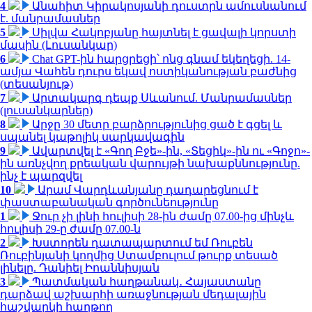
4
Անահիտ Կիրակոսյանի դուստրն ամուսնանում
է. մանրամասներ
5
Սիլվա Հակոբյանը հայտնել է ցավալի կորստի
մասին (Լուսանկար)
6
Chat GPT-ին հարցրեցի՝ ոնց գնամ եկեղեցի. 14-
ամյա Վահեն դուրս եկավ ոստիկանության բաժնից
(տեսանյութ)
7
Արտակարգ դեպք Սևանում. Մանրամասներ
(լուսանկարներ)
8
Արջը 30 մետր բարձրությունից ցած է գցել և
սպանել կաթոլիկ սարկավագին
9
Ավարտվել է «Գող Բջե»-ին, «Տեցիկ»-ին ու «Գոջո»-
ին առնչվող քրեական վարույթի նախաքննությունը.
ինչ է պարզվել
10
Արամ Վարդևանյանը դադարեցնում է
փաստաբանական գործունեությունը
1
Ջուր չի լինի հուլիսի 28-ին ժամը 07.00-ից մինչև
հուլիսի 29-ը ժամը 07.00-ն
2
Խստորեն դատապարտում եմ Ռուբեն
Ռուբինյանի կողմից Ստամբուլում թուրք տեսած
լինելը. Դանիել Իոաննիսյան
3
Պատմական հաղթանակ․ Հայաստանը
դարձավ աշխարհի առաջնության մեդալային
հաշվարկի հաղթող