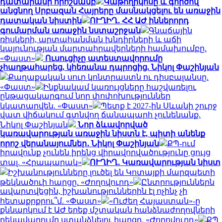
դատարանի որոշմամբ
Կաթողիկոսը և գործով
անցնող Սրբազան Հայրերը մասնակցելու են առաջին
դատական նիստին
ՈՒՂԻՂ․ ՀՀ ԱԺ իններորդ
գումարման առաջին նստաշրջան
Գնաճային
ռիսկերի, արտահանման խնդիրների և աճի
կայունության մարտահրավերների համախումբը.
«Փաստ»
Ուսուցիչը ատեստավորումը
չհաղթահարեց, կհեռանա դպրոցից. Նիկոլ Փաշինյան
Քաղաքական սուր կոնտրաստն ու դիսբալանսը.
«Փաստ»
Ինքնակամ կառույցները հաշվառելու
ընթացակարգում նոր փոփոխություններ
կկատարվեն. «Փաստ»
Պետք է 2027-ին Սևանի շուրջ
վատ վիճակում գտնվող ճանապարհ չունենանք.
Նիկոլ Փաշինյան
Նոր ձևավորված
կառավարության առաջին նիստն է, պիտի անենք
որոշ վերանայումներ․ Նիկոլ Փաշինյան
ՔՊ-ում
իրավունք չունեն իրենց վիրավորվածությունը ցույց
տալ. «Հրապարակ»
ՈՒՂԻՂ․ Կառավարության նիստ
Իշխանությունները լուծել են Կոտայքի մարզպետի
թեկնածուի հարցը. «Ժողովուրդ»
Ընտրություններն
ավարտվեցին, իշխանություններին էլ ոչինչ չի
հետաքրքրու՞մ. «Փաստ»
«Ուժեղ Հայաստան»-ը
քննարկում է ԱԺ երեք մշտական հանձնաժողովների
ղեկավարումը ստանձնելու հարցը. «Ժողովուրդ»
ՔՊ