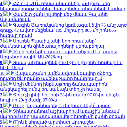
4
ՀՀ-ում ԱՄՆ դեսպանատնից լավ լուր․ նոր
հնարավորություններ՝ հայ զինվորականների համար
5
Համլետ ջան լույսերի մեջ մնաս. Գայանե
Ասլամազյան
6
Գագիկ Ծառուկյանից կբռնագանձվի 75 անշարժ
գույք, 42 ավտոմեքենա, 105 միլիարդ 865 միլիոն 865
հազար դրամ
7
Սուրեն Պապիկյանի նոր հրամանը՝
ժամկետային զինծառայողների վերաբերյալ
8
10 միլիոն երկրպագու պահանջում է վտարել
Արգենտինային ԱԱ-2026-ից
9
Տասնյակ հասցեներում ջուր չի լինի՝ հուլիսի 15-
ին և 16-ին
10
Հայաստանի ամենավտանգավոր օձերը.
որտեղ են դրանք ամենաշատը հանդիպում
1
Սոչի մեկնող ինքնաթիռը ճանապարհին
անցկացրել է մեկ օր, սակայն տեղ չի հասել
2
Ջուր չի լինի հուլիսի 28-ին ժամը 07.00-ից մինչև
հուլիսի 29-ը ժամը 07.00-ն
3
Ռուբլին թանկացել է․ փոխարժեքն՝ այսօր
4
Չինաստանում աշխարհում առաջին անգամ
մարդուն փոխպատվաստվել է խոզի մի քանի օրգան
5
Ո՞րն է սիրված արտիստ Արտաշես