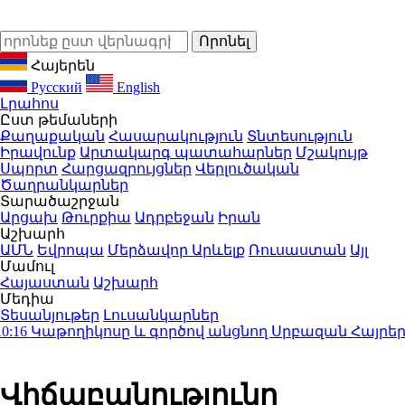
Հայերեն
Русский
English
Լրահոս
Ըստ թեմաների
Քաղաքական
Հասարակություն
Տնտեսություն
Իրավունք
Արտակարգ պատահարներ
Մշակույթ
Սպորտ
Հարցազրույցներ
Վերլուծական
Ծաղրանկարներ
Տարածաշրջան
Արցախ
Թուրքիա
Ադրբեջան
Իրան
Աշխարհ
ԱՄՆ
Եվրոպա
Մերձավոր Արևելք
Ռուսաստան
Այլ
Մամուլ
Հայաստան
Աշխարհ
Մեդիա
Տեսանյութեր
Լուսանկարներ
Կաթողիկոսը և գործով անցնող Սրբազան Հայրերը 
Վիճաբանությունը