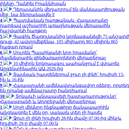
լինելը. Դանիել Իոաննիսյան
3
Դերասանին մեղադրում են մանկապղծության
մեջ․ նա ձերբակալվել է
4
Պատմական հաղթանակ․ Հայաստանը
դարձավ աշխարհի առաջնության մեդալային
հաշվարկի հաղթող
5
Գագիկ Ծառուկյանից կբռնագանձվի 75 անշարժ
գույք, 42 ավտոմեքենա, 105 միլիարդ 865 միլիոն 865
հազար դրամ
6
Սուրեն Պապիկյանի նոր հրամանը՝
ժամկետային զինծառայողների վերաբերյալ
7
10 միլիոն երկրպագու պահանջում է վտարել
Արգենտինային ԱԱ-2026-ից
8
Տասնյակ հասցեներում ջուր չի լինի՝ հուլիսի 15-
ին և 16-ին
9
Հայաստանի ամենավտանգավոր օձերը. որտեղ
են դրանք ամենաշատը հանդիպում
10
Տոկաևի անսպասելի հայտարարությունը՝
Հայաստանի և Ադրբեջանի վերաբերյալ
1
Սոչի մեկնող ինքնաթիռը ճանապարհին
անցկացրել է մեկ օր, սակայն տեղ չի հասել
2
Ջուր չի լինի հուլիսի 28-ին ժամը 07.00-ից մինչև
հուլիսի 29-ը ժամը 07.00-ն