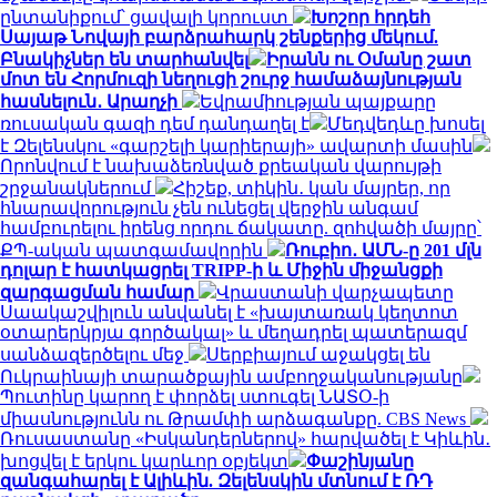
ընտանիքում՝ ցավալի կորուստ
Խոշոր հրդեհ
Սայաթ Նովայի բարձրահարկ շենքերից մեկում.
Բնակիչներ են տարհանվել
Իրանն ու Օմանը շատ
մոտ են Հորմուզի նեղուցի շուրջ համաձայնության
հասնելուն․ Արաղչի
Եվրամիության պայքարը
ռուսական գազի դեմ դանդաղել է
Մեդվեդևը խոսել
է Զելենսկու «գարշելի կարիերայի» ավարտի մասին
Որոնվում է նախաձեռնված քրեական վարույթի
շրջանակներում
Հիշեք, տիկին․ կան մայրեր, որ
հնարավորություն չեն ունեցել վերջին անգամ
համբուրելու իրենց որդու ճակատը. զոհվածի մայրը՝
ՔՊ-ական պատգամավորին
Ռուբիո․ ԱՄՆ-ը 201 մլն
դոլար է հատկացրել TRIPP-ի և Միջին միջանցքի
զարգացման համար
Վրաստանի վարչապետը
Սաակաշվիլուն անվանել է «խայտառակ կեղտոտ
օտարերկրյա գործակալ» և մեղադրել պատերազմ
սանձազերծելու մեջ
Սերբիայում աջակցել են
Ուկրաինայի տարածքային ամբողջականությանը
Պուտինը կարող է փորձել ստուգել ՆԱՏՕ-ի
միասնությունն ու Թրամփի արձագանքը. CBS News
Ռուսաստանը «Իսկանդերներով» հարվածել է Կիևին․
խոցվել է երկու կարևոր օբյեկտ
Փաշինյանը
զանգահարել է Ալիևին. Զելենսկին մտնում է ՌԴ