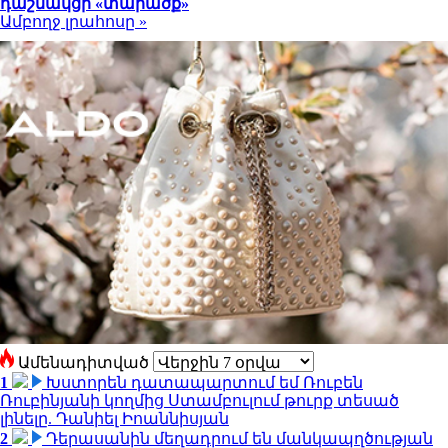
դաշնակցի «տարածք»
Ամբողջ լրահոսը »
Ամենադիտված
1
Խստորեն դատապարտում եմ Ռուբեն
Ռուբինյանի կողմից Ստամբուլում թուրք տեսած
լինելը. Դանիել Իոաննիսյան
2
Դերասանին մեղադրում են մանկապղծության