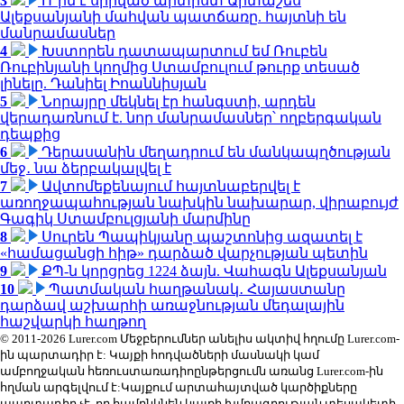
3
Ո՞րն է սիրված արտիստ Արտաշես
Ալեքսանյանի մահվան պատճառը. հայտնի են
մանրամասներ
4
Խստորեն դատապարտում եմ Ռուբեն
Ռուբինյանի կողմից Ստամբուլում թուրք տեսած
լինելը. Դանիել Իոաննիսյան
5
Նորայրը մեկնել էր հանգստի, արդեն
վերադառնում է. նոր մանրամասներ՝ ողբերգական
դեպքից
6
Դերասանին մեղադրում են մանկապղծության
մեջ․ նա ձերբակալվել է
7
Ավտոմեքենայում հայտնաբերվել է
առողջապահության նախկին նախարար, վիրաբույժ
Գագիկ Ստամբուլցյանի մարմինը
8
Սուրեն Պապիկյանը պաշտոնից ազատել է
«համացանցի հիթ» դարձած վարչության պետին
9
ՔՊ-ն կորցրեց 1224 ձայն. Վահագն Ալեքսանյան
10
Պատմական հաղթանակ․ Հայաստանը
դարձավ աշխարհի առաջնության մեդալային
հաշվարկի հաղթող
© 2011-2026 Lurer.com Մեջբերումներ անելիս ակտիվ հղումը Lurer.com-
ին պարտադիր է: Կայքի հոդվածների մասնակի կամ
ամբողջական հեռուստառադիոընթերցումն առանց Lurer.com-ին
հղման արգելվում է:Կայքում արտահայտված կարծիքները
պարտադիր չէ, որ համընկնեն կայքի խմբագրության տեսակետի