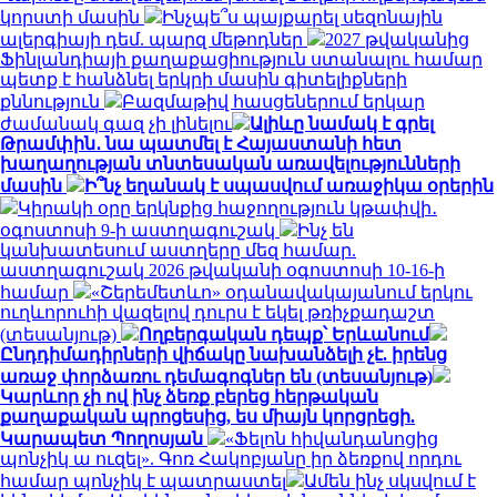
կորստի մասին
Ինչպե՞ս պայքարել սեզոնային
ալերգիայի դեմ. պարզ մեթոդներ
2027 թվականից
Ֆինլանդիայի քաղաքացիություն ստանալու համար
պետք է հանձնել երկրի մասին գիտելիքների
քննություն
Բազմաթիվ հասցեներում երկար
ժամանակ գազ չի լինելու
Ալիևը նամակ է գրել
Թրամփին․ նա պատմել է Հայաստանի հետ
խաղաղության տնտեսական առավելությունների
մասին
Ի՞նչ եղանակ է սպասվում առաջիկա օրերին
Կիրակի օրը երկնքից հաջողություն կթափվի․
օգոստոսի 9-ի աստղագուշակ
Ինչ են
կանխատեսում աստղերը մեզ համար.
աստղագուշակ 2026 թվականի օգոստոսի 10-16-ի
համար
«Շերեմետևո» օդանավակայանում երկու
ուղևորուհի վազելով դուրս է եկել թռիչքադաշտ
(տեսանյութ)
Ողբերգական դեպք՝ Երևանում
Ընդդիմադիրների վիճակը նախանձելի չէ. իրենց
առաջ փորձառու դեմագոգներ են (տեսանյութ)
Կարևոր չի ով ինչ ձեռք բերեց հերթական
քաղաքական պրոցեսից, ես միայն կորցրեցի.
Կարապետ Պողոսյան
«Ֆելոն հիվանդանոցից
պոնչիկ ա ուզել». Գոռ Հակոբյանը իր ձեռքով որդու
համար պոնչիկ է պատրաստել
Ամեն ինչ սկսվում է