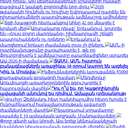
հենց հիմա․ Այս կենդանակերպի նշանների համար
բացվում է կյանքի բոլորովին նոր փուլ
2026
թվականի հունիսն ու հուլիսը Եվրոպայում դարձել են
դիտարկումների պատմության ամենաշոգ ամիսները
Տզի խայթոցի հետևանքով կինը 42 օր մնացել է
կոմայի մեջ
Արտակարգ դեպք՝ Երևանում․ կոտրել
են «Հույս բոլոր մարդկանց» հիմնադրամի շենքի
պատուհաններն ու դռները
Երևանում և
մարզերում երկար ժամանակ լույս չի լինելու
ԱՄՆ-ի
ոստիկանությունը բացահայտել է, թե որ
ֆուտբոլիստն է ամենաշատը uպառնալիքներ ստացել
ԱԱ-2026-ի ժամանակ
ՏԱՍՍ․ ԱՄՆ հատուկ
բանագնացներն առաջիկա 10 օրում կարող են այցելել
Կիև և Մոսկվա
Ինֆլուենսերներին կտուգանեն $5000
քաղաքական գովազդի համար
Մեդվեդևը
Արևմուտքի առաջնորդներին զգուշացրել է
հատուցման մասին
Դու ո՞վ ես, որ Կաթողիկոսին
ավազանի անունով ես դիմում․ Ամալյան (տեսանյութ)
Վուչիչը Զելենսկու հետ հանդիպումից հետո խոսել է
Ուկրաինայում հակամարտության ավարտի
ժամկետների մասին
Բելառուսում տղամարդը
սպանել է 10 ամսական աղջկան. Մանրամասներ
Փողը գետի պես կհոսի. Այս երեք կենդանակերպի
նշանները կհարստանան օգոստոսի վերջին
Մեսիի