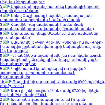
մեջ․ նա ձերբակալվել է
3
Սիլվա Հակոբյանը հայտնել է ցավալի կորստի
մասին (Լուսանկար)
4
Նիկոլ Փաշինյանը հայտնել է առավոտյան
ստացած «տարօրինակ» նամակի մասին
5
Հասմիկ Կարապետյանի համարձակ
լուսանկարները՝ լողավազանից (լուսանկարներ)
6
Արտակարգ դեպք Սևանում. Մանրամասներ
(լուսանկարներ)
7
Ավարտվել է «Գող Բջե»-ին, «Տեցիկ»-ին ու «Գոջո»-
ին առնչվող քրեական վարույթի նախաքննությունը.
ինչ է պարզվել
8
425 անձինք տեղափոխվել են ոստիկանություն․
հայտնաբերվել են զենք-զինամթերք, թմրամիջոց և
հետախուզվողներ
9
Կիլիկիայում կրակոցներով ուղեկցված
«ռազբորկայի» բացառիկ տեսանյութ է
հրապարակվել
10
Գազ չի լինի օգոստոսի 4-ին ժամը 09:00-ից մինչև
ժամը 18:00-ն
1
Ջուր չի լինի հուլիսի 28-ին ժամը 07.00-ից մինչև
հուլիսի 29-ը ժամը 07.00-ն
2
Խստորեն դատապարտում եմ Ռուբեն
Ռուբինյանի կողմից Ստամբուլում թուրք տեսած