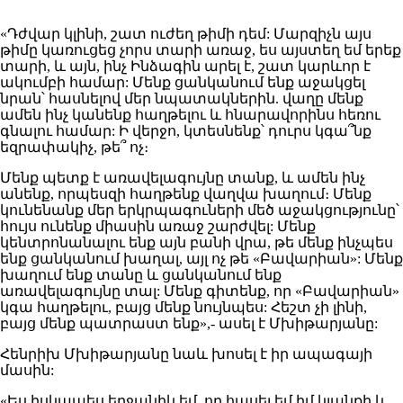
«Դժվար կլինի, շատ ուժեղ թիմի դեմ: Մարզիչն այս
թիմը կառուցեց չորս տարի առաջ, ես այստեղ եմ երեք
տարի, և այն, ինչ Ինձագին արել է, շատ կարևոր է
ակումբի համար: Մենք ցանկանում ենք աջակցել
նրան՝ հասնելով մեր նպատակներին. վաղը մենք
ամեն ինչ կանենք հաղթելու և հնարավորինս հեռու
գնալու համար: Ի վերջո, կտեսնենք՝ դուրս կգա՞նք
եզրափակիչ, թե՞ ոչ։
Մենք պետք է առավելագույնը տանք, և ամեն ինչ
անենք, որպեսզի հաղթենք վաղվա խաղում։ Մենք
կունենանք մեր երկրպագուների մեծ աջակցությունը՝
հույս ունենք միասին առաջ շարժվել: Մենք
կենտրոնանալու ենք այն բանի վրա, թե մենք ինչպես
ենք ցանկանում խաղալ, այլ ոչ թե «Բավարիան»: Մենք
խաղում ենք տանը և ցանկանում ենք
առավելագույնը տալ: Մենք գիտենք, որ «Բավարիան»
կգա հաղթելու, բայց մենք նույնպես: Հեշտ չի լինի,
բայց մենք պատրաստ ենք»,- ասել է Մխիթարյանը:
Հենրիխ Մխիթարյանը նաև խոսել է իր ապագայի
մասին:
«Ես իսկապես երջանիկ եմ, որ հասել եմ իմ կյանքի և