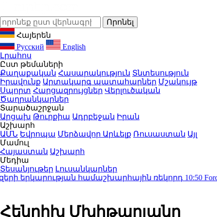
Հայերեն
Русский
English
Լրահոս
Ըստ թեմաների
Քաղաքական
Հասարակություն
Տնտեսություն
Իրավունք
Արտակարգ պատահարներ
Մշակույթ
Սպորտ
Հարցազրույցներ
Վերլուծական
Ծաղրանկարներ
Տարածաշրջան
Արցախ
Թուրքիա
Ադրբեջան
Իրան
Աշխարհ
ԱՄՆ
Եվրոպա
Մերձավոր Արևելք
Ռուսաստան
Այլ
Մամուլ
Հայաստան
Աշխարհ
Մեդիա
Տեսանյութեր
Լուսանկարներ
րի երկարության համաշխարհային ռեկորդ
10:50
Ford-ը
Հենրիխ Մխիթարյանը