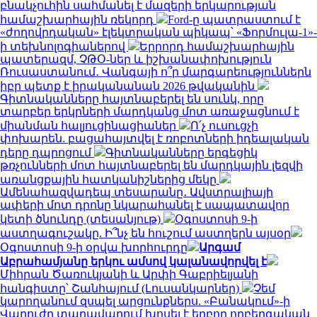
բնակչուհին սահմանել է մազերի երկարության
համաշխարհային ռեկորդ
Ford-ը պատրաստում է
«ժողովրդական» էլեկտրական պիկապ՝ «Ֆորմուլա-1»-
ի տեխնոլոգիաներով
Երրորդ համաշխարհային
պատերազմ, ՉԹՕ-ներ և իշխանափոխություն
Ռուսաստանում․ Վանգայի ո՞ր մարգարեություններն
իբր պետք է իրականանան 2026 թվականին
Գիտնականները հայտնաբերել են սունկ, որը
տարբեր երկրների մարդկանց մոտ առաջացնում է
միանման հալյուցինացիաներ
Ո՛չ ուսուցչի
փոխարեն. բացահայտվել է ռոբոտների իդեալական
դերը դպրոցում
Գիտնականները երգեցիկ
թռչունների մոտ հայտնաբերել են մարդկային լեզվի
առանցքային հատկանիշներից մեկը
Ամենահազվադեպ տեսարանը․ Ավստրալիայի
ափերի մոտ դրոնը նկարահանել է սապատավոր
կետի ծնունդը (տեսանյութ)
Օգոստոսի 9-ի
աստղագուշակը. Ի՞նչ են հուշում աստղերն այսօր
Օգոստոսի 9-ի օրվա խորհուրդը
Արգամ
Աբրահամյանը երկու ամսով կալանավորվել է
Միհրան Ծառուկյանի և Արփի Գաբրիելյանի
հանգիստը՝ Շանհայում (Լուսանկարներ)
Չեմ
կարողանում զսպել արցունքներս. «Բանակում»-ի
Վարուժը տաղավարում խոսել է եղբոր ողբերգական