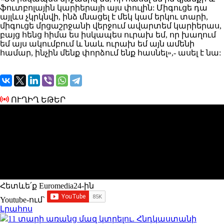
ֆուտբոլային կարիերայի այս փուլին: Միգուցե դա
այլևս չկրկնվի, ինձ մնացել է մեկ կամ երկու տարի,
միգուցե մրցաշրջանի վերջում ավարտեմ կարիերաս,
բայց հենց հիմա ես իսկապես ուրախ եմ, որ խաղում
եմ այս ակումբում և նաև ուրախ եմ այն ամենի
համար, ինչին մենք փորձում ենք հասնել»,- ասել է նա:
ՈՒՂԻՂ ԵԹԵՐ
Հետևե՛ք Euromedia24-ին
Youtube-ում`
Լրահոս
11 տարի առանց մազ կտրելու. Հնդկաստանի