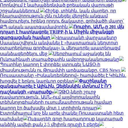
Որոնվում է նախաձեռնված քրեական վարույթի
շրջանակներում
Հիշեք, տիկին․ կան մայրեր, որ
հնարավորություն չեն ունեցել վերջին անգամ
համբուրելու իրենց որդու ճակատը. զոհվածի մայրը՝
ՔՊ-ական պատգամավորին
Ռուբիո․ ԱՄՆ-ը 201 մլն
դոլար է հատկացրել TRIPP-ի և Միջին միջանցքի
զարգացման համար
Վրաստանի վարչապետը
Սաակաշվիլուն անվանել է «խայտառակ կեղտոտ
օտարերկրյա գործակալ» և մեղադրել պատերազմ
սանձազերծելու մեջ
Սերբիայում աջակցել են
Ուկրաինայի տարածքային ամբողջականությանը
Պուտինը կարող է փորձել ստուգել ՆԱՏՕ-ի
միասնությունն ու Թրամփի արձագանքը. CBS News
Ռուսաստանը «Իսկանդերներով» հարվածել է Կիևին․
խոցվել է երկու կարևոր օբյեկտ
Փաշինյանը
զանգահարել է Ալիևին. Զելենսկին մտնում է ՌԴ
դաշնակցի «տարածք»
ՉԹՕ-ների շուրջ
դավադրություն․ ԱՄՆ-ում այլմոլորակային
տեխնոլոգիաների ուսումնասիրության համար
կարող էր ծախսվել մոտ 1 տրիլիոն դոլար
Էստոնիայում կոչ են արել փակել Ռուսաստանի հետ
սահմանը
Ուգալդեի գոլը խաղադրույք կատարած
անձին ավելի քան 2,5 միլիոն ռուբլի է բերել