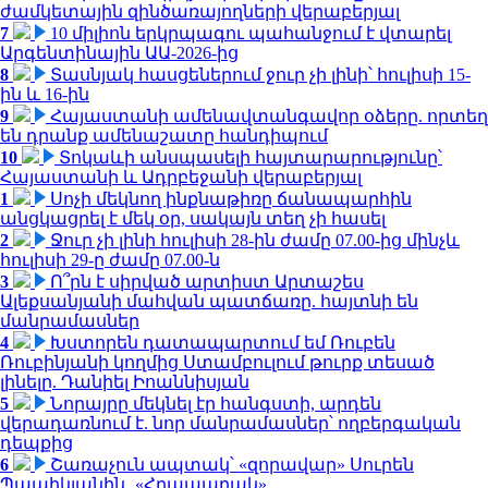
ժամկետային զինծառայողների վերաբերյալ
7
10 միլիոն երկրպագու պահանջում է վտարել
Արգենտինային ԱԱ-2026-ից
8
Տասնյակ հասցեներում ջուր չի լինի՝ հուլիսի 15-
ին և 16-ին
9
Հայաստանի ամենավտանգավոր օձերը. որտեղ
են դրանք ամենաշատը հանդիպում
10
Տոկաևի անսպասելի հայտարարությունը՝
Հայաստանի և Ադրբեջանի վերաբերյալ
1
Սոչի մեկնող ինքնաթիռը ճանապարհին
անցկացրել է մեկ օր, սակայն տեղ չի հասել
2
Ջուր չի լինի հուլիսի 28-ին ժամը 07.00-ից մինչև
հուլիսի 29-ը ժամը 07.00-ն
3
Ո՞րն է սիրված արտիստ Արտաշես
Ալեքսանյանի մահվան պատճառը. հայտնի են
մանրամասներ
4
Խստորեն դատապարտում եմ Ռուբեն
Ռուբինյանի կողմից Ստամբուլում թուրք տեսած
լինելը. Դանիել Իոաննիսյան
5
Նորայրը մեկնել էր հանգստի, արդեն
վերադառնում է. նոր մանրամասներ՝ ողբերգական
դեպքից
6
Շառաչուն ապտակ՝ «զորավար» Սուրեն
Պապիկյանին․ «Հրապարակ»