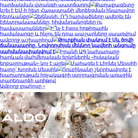
հարձակման վտանգի պատճառով
Քաղաքագետը
նշել է ԵՄ-ի հետ Հայաստանի մերձեցման հնարավոր
հետևանքը
Զելենսկի․ ՌԴ հարվածները ավերել են
էլեկտրակայաններ, հիվանդանոցներ ու
համալսարաններ
Ի՞նչ է Patriot հրթիռային
համակարգը և ինչու են դրա պաշարները սպառվում
ամբողջ աշխարհում
Թուրքիան փակում է Սև ծովի
ճանապարհը․ Նովոռոսիյսկ մեկնող նավերի անցումը
սահմանափակվում է
Իրանի ԱԳ նախարարը
հարևան մահմեդական երկրներին «իսկական
եղբայրության» կոչ է արել
Մահացել է Լիոնել Մեսսիի
հայրը՝ Խորխե Մեսսին
Ռուբինյանը շնորհավորել է
խաղաղության հռչակագրի ստորագրման առաջին
տարեդարձի առիթով
Ամբողջ լրահոսը »