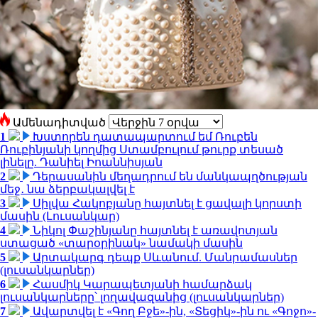
Ամենադիտված
1
Խստորեն դատապարտում եմ Ռուբեն
Ռուբինյանի կողմից Ստամբուլում թուրք տեսած
լինելը. Դանիել Իոաննիսյան
2
Դերասանին մեղադրում են մանկապղծության
մեջ․ նա ձերբակալվել է
3
Սիլվա Հակոբյանը հայտնել է ցավալի կորստի
մասին (Լուսանկար)
4
Նիկոլ Փաշինյանը հայտնել է առավոտյան
ստացած «տարօրինակ» նամակի մասին
5
Արտակարգ դեպք Սևանում. Մանրամասներ
(լուսանկարներ)
6
Հասմիկ Կարապետյանի համարձակ
լուսանկարները՝ լողավազանից (լուսանկարներ)
7
Ավարտվել է «Գող Բջե»-ին, «Տեցիկ»-ին ու «Գոջո»-