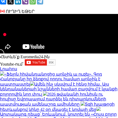
ՈՒՂԻՂ ԵԹԵՐ
Հետևե՛ք Euromedia24-ին
Youtube-ում`
Լրահոս
«Ֆելոն հիվանդանոցից պոնչիկ ա ուզել». Գոռ
Հակոբյանը իր ձեռքով որդու համար պոնչիկ է
պատրաստել
Ամեն ինչ սկսվում է հենց հիմա․ Այս
կենդանակերպի նշանների համար բացվում է կյանքի
բոլորովին նոր փուլ
2026 թվականի հունիսն ու
հուլիսը Եվրոպայում դարձել են դիտարկումների
պատմության ամենաշոգ ամիսները
Տզի խայթոցի
հետևանքով կինը 42 օր մնացել է կոմայի մեջ
Արտակարգ դեպք՝ Երևանում․ կոտրել են «Հույս բոլոր