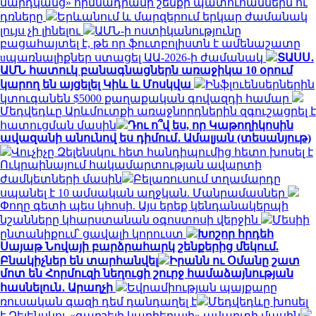
մարդկանց» հիմնադրամի շենքի պատուհաններն ու
դռները
Երևանում և մարզերում երկար ժամանակ
լույս չի լինելու
ԱՄՆ-ի ոստիկանությունը
բացահայտել է, թե որ ֆուտբոլիստն է ամենաշատը
uպառնալիքներ ստացել ԱԱ-2026-ի ժամանակ
ՏԱՍՍ․
ԱՄՆ հատուկ բանագնացներն առաջիկա 10 օրում
կարող են այցելել Կիև և Մոսկվա
Ինֆլուենսերներին
կտուգանեն $5000 քաղաքական գովազդի համար
Մեդվեդևը Արևմուտքի առաջնորդներին զգուշացրել է
հատուցման մասին
Դու ո՞վ ես, որ Կաթողիկոսին
ավազանի անունով ես դիմում․ Ամալյան (տեսանյութ)
Վուչիչը Զելենսկու հետ հանդիպումից հետո խոսել է
Ուկրաինայում հակամարտության ավարտի
ժամկետների մասին
Բելառուսում տղամարդը
սպանել է 10 ամսական աղջկան. Մանրամասներ
Փողը գետի պես կհոսի. Այս երեք կենդանակերպի
նշանները կհարստանան օգոստոսի վերջին
Մեսիի
ընտանիքում՝ ցավալի կորուստ
Խոշոր հրդեհ
Սայաթ Նովայի բարձրահարկ շենքերից մեկում.
Բնակիչներ են տարհանվել
Իրանն ու Օմանը շատ
մոտ են Հորմուզի նեղուցի շուրջ համաձայնության
հասնելուն․ Արաղչի
Եվրամիության պայքարը
ռուսական գազի դեմ դանդաղել է
Մեդվեդևը խոսել
է Զելենսկու «գարշելի կարիերայի» ավարտի մասին