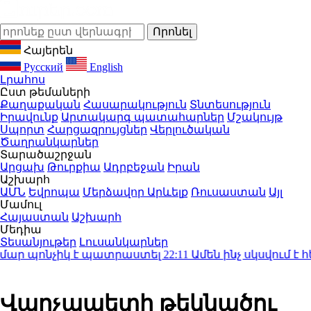
Հայերեն
Русский
English
Լրահոս
Ըստ թեմաների
Քաղաքական
Հասարակություն
Տնտեսություն
Իրավունք
Արտակարգ պատահարներ
Մշակույթ
Սպորտ
Հարցազրույցներ
Վերլուծական
Ծաղրանկարներ
Տարածաշրջան
Արցախ
Թուրքիա
Ադրբեջան
Իրան
Աշխարհ
ԱՄՆ
Եվրոպա
Մերձավոր Արևելք
Ռուսաստան
Այլ
Մամուլ
Հայաստան
Աշխարհ
Մեդիա
Տեսանյութեր
Լուսանկարներ
մար պոնչիկ է պատրաստել
22:11
Ամեն ինչ սկսվում է հեն
Վարչապետի թեկնածու