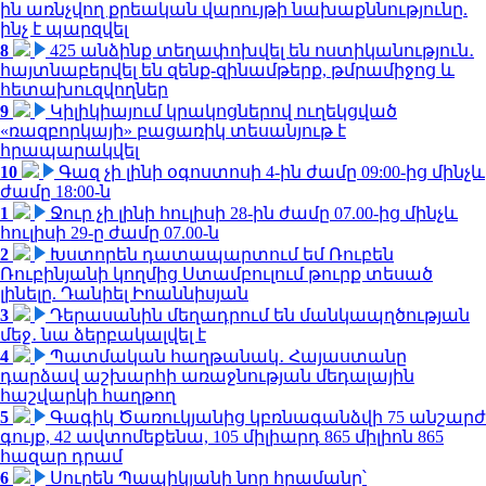
ին առնչվող քրեական վարույթի նախաքննությունը.
ինչ է պարզվել
8
425 անձինք տեղափոխվել են ոստիկանություն․
հայտնաբերվել են զենք-զինամթերք, թմրամիջոց և
հետախուզվողներ
9
Կիլիկիայում կրակոցներով ուղեկցված
«ռազբորկայի» բացառիկ տեսանյութ է
հրապարակվել
10
Գազ չի լինի օգոստոսի 4-ին ժամը 09:00-ից մինչև
ժամը 18:00-ն
1
Ջուր չի լինի հուլիսի 28-ին ժամը 07.00-ից մինչև
հուլիսի 29-ը ժամը 07.00-ն
2
Խստորեն դատապարտում եմ Ռուբեն
Ռուբինյանի կողմից Ստամբուլում թուրք տեսած
լինելը. Դանիել Իոաննիսյան
3
Դերասանին մեղադրում են մանկապղծության
մեջ․ նա ձերբակալվել է
4
Պատմական հաղթանակ․ Հայաստանը
դարձավ աշխարհի առաջնության մեդալային
հաշվարկի հաղթող
5
Գագիկ Ծառուկյանից կբռնագանձվի 75 անշարժ
գույք, 42 ավտոմեքենա, 105 միլիարդ 865 միլիոն 865
հազար դրամ
6
Սուրեն Պապիկյանի նոր հրամանը՝