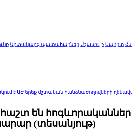
ւնք
Արտակարգ պատահարներ
Մշակույթ
Սպորտ
Հա
երեք մշտական հանձնաժողովների ղեկավարումը ստան
հաշտ են հոգևորականների
արար (տեսանյութ)