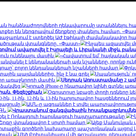
կան հանձնաժողովների ղեկավարումը ստանձնելու հար
տքեր են ներգրավում ճեղքերը փակելու համար. «Փա
ռաջարկում է ստեղծել ԱԺ էթիկայի ժամանակավոր հ
ածության վտանգները. «Փաստ»
Ինչպես ազատվել մ
ռոմում ավարտվել է Իսրայելի և Լիբանանի միջև բան
ուն ունենալու մասին
«Հավատում եմ՝ հայկական ա
անվանել է կենդանակերպի այն նշանները, որոնք ու
ոպը՝ բոլոր կենդանակերպի նշանների համար
Փրկ
ային պայմաններից․ ինչ է նա գրել
Սպանություն՝ ո
ևոր առաջնորդի մասին
Սեդրակ Առուստամյանը 2 ա
րձակվեց
Կորած iPhone-ը հնարավոր կլինի գտնել առ
րիան. Փեզեշքիան
Օգոստոսը կբացի փողի դռները կ
0-ին, 11-ին, 12-ին և 13-ին հարյուրավոր հասցեներում լու
եղացումը
ԱՄՆ-ը ազդակներ է տվել պարտավորությ
ԱԳՆ
Վրաստանում զանգվածային հոսանքազրկումնե
ել է Ռոնալդուի հարսնացուի հայտարարությանը
Ի
Շոգը վտանգավոր է սրտի համար
Ալեք Մանուկյան
րտաքին գործերի նախարարը պաշտոնական այցով 
արյան
Մեծ Բրիտանիայում մի թոշակառու գերազանցել