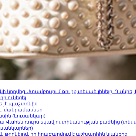
 կողմից Ստամբուլում թուրք տեսած լինելը. Դանիել
ի ունեցել
ել է պաշտոնից
է. մանրամասներ
ասին (Լուսանկար)
ամյա Վահեն դուրս եկավ ոստիկանության բաժնից (տեսա
ւսանկարներ)
ն թողնելով, որ հրաժարվում է աշխարհիկ կյանքից