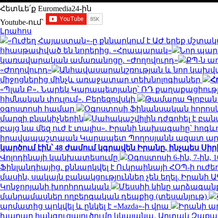
Հետևե՛ք Euromedia24-ին
Youtube-ում`
Լրահոս
«Ուժեղ Հայաստան»-ը քննարկում է ԱԺ երեք մշտա
հիասթափված են նորերից. «Հրապարակ»
Նոր պար
կառավարական ամառանոցը. «Ժողովուրդ»
ՔՊ-ն ա
«Ժողովուրդ»
Անհավասարակշռության և նոր կախվ
միջոցներից մինչև առաջատար տեխնոլոգիաներ
Հ
«Պլան Բ»․ Նարեկ Կարապետյանը՝ ՌԴ քաղաքացիությ
հիմնական փուլում». Բերեզովսկի
Թամարա Գլոբան 
օգոստոսի համար
Օգոստոսի ֆինանսական հորոսկ
մարզի բնակիչներին
Սահակաշվիլին դժգոհել է բանտ
բայց նա մեզ ուժ է տալիս». Իրանի նախագահը` հոգ
իրավապաշտպան Կարապետ Պողոսյանն ազատ ա
կարծում էին՝ 48 ժամում կգրավեն Իրանը, ինչպես Սի
Վոլոդինայի կանխատեսումը
Օգոստոսի 6-ին, 7-ին, 1
Ֆինլանդիայից․ քննարկվել է Ուկրաինայի ՀՕՊ-ի ուժ
մասին, սակայն բանակցություններ չեն եղել. Իրանի 
Կոնջորյանի խորհրդական
Մեսսիի կինը արձագանք
մանրամասներ ողբերգական դեպքից (տեսանյութ)
արմատից պոկվել և ընկել է «Mazda»-ի վրա
Իրանի ա
խաղաղ հանգուցալուծումը կկայանա․ Արտակ Զաք