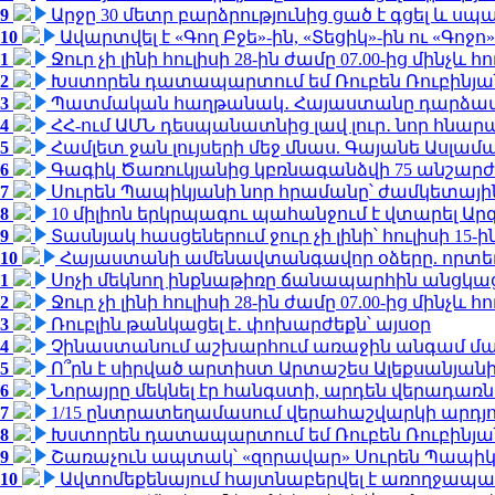
9
Արջը 30 մետր բարձրությունից ցած է գցել և ս
10
Ավարտվել է «Գող Բջե»-ին, «Տեցիկ»-ին ու «Գոջ
1
Ջուր չի լինի հուլիսի 28-ին ժամը 07.00-ից մինչև հո
2
Խստորեն դատապարտում եմ Ռուբեն Ռուբինյանի
3
Պատմական հաղթանակ․ Հայաստանը դարձավ 
4
ՀՀ-ում ԱՄՆ դեսպանատնից լավ լուր․ նոր հնար
5
Համլետ ջան լույսերի մեջ մնաս. Գայանե Ասլամ
6
Գագիկ Ծառուկյանից կբռնագանձվի 75 անշարժ գո
7
Սուրեն Պապիկյանի նոր հրամանը՝ ժամկետային
8
10 միլիոն երկրպագու պահանջում է վտարել Արգ
9
Տասնյակ հասցեներում ջուր չի լինի՝ հուլիսի 15-ին
10
Հայաստանի ամենավտանգավոր օձերը. որտե
1
Սոչի մեկնող ինքնաթիռը ճանապարհին անցկացրե
2
Ջուր չի լինի հուլիսի 28-ին ժամը 07.00-ից մինչև հո
3
Ռուբլին թանկացել է․ փոխարժեքն՝ այսօր
4
Չինաստանում աշխարհում առաջին անգամ մա
5
Ո՞րն է սիրված արտիստ Արտաշես Ալեքսանյա
6
Նորայրը մեկնել էր հանգստի, արդեն վերադառն
7
1/15 ընտրատեղամասում վերահաշվարկի արդյուն
8
Խստորեն դատապարտում եմ Ռուբեն Ռուբինյանի
9
Շառաչուն ապտակ՝ «զորավար» Սուրեն Պապի
10
Ավտոմեքենայում հայտնաբերվել է առողջապա