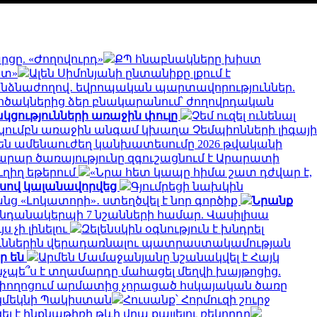
ցը. «Ժողովուրդ»
ՔՊ հնաբնակները խիստ
ստ»
Ալեն Սիմոնյանի ընտանիքը լքում է
անձնաժողով․ եվրոպական պարտավորություններ.
ոծակներից ձեր բնակարանում՝ ժողովրդական
ակցությունների առաջին փուլը
Չեմ ուզել ունենալ
կումբն առաջին անգամ կխաղա Չեմպիոնների լիգայի
նեն ամենաուժեղ կանխատեսումը 2026 թվականի
արար ծառայությունը զգուշացնում է Արարատի
ւղիղ եթերում
«Նրա հետ կապը հիմա շատ դժվար է,
մսով կալանավորվեց
Գյումրեցի նախկին
անց «Լոկատորի»․ ստեղծվել է նոր գործիք
Նրանք
ենդանակերպի 7 նշանների համար. Վասիլիսա
յս չի լինելու
Զելենսկին օգնություն է խնդրել
ուններին վերադառնալու պատրաստակամության
ր են
Արմեն Մամաջանյանը նշանակվել է Հայկ
նչպե՞ս է տղամարդը մահացել մեղվի խայթոցից.
 փողոցում արմատից չորացած հսկայական ծառը
կմեկնի Պակիստան
Հուսանք՝ Հորմուզի շուրջ
 է ինքնաթիռի թևի վրա քայլելու ռեկորդը