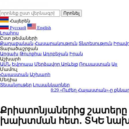
Հայերեն
Русский
English
Լրահոս
Ըստ թեմաների
Քաղաքական
Հասարակություն
Տնտեսություն
Իրավո
Տարածաշրջան
Արցախ
Թուրքիա
Ադրբեջան
Իրան
Աշխարհ
ԱՄՆ
Եվրոպա
Մերձավոր Արևելք
Ռուսաստան
Այլ
Մամուլ
Հայաստան
Աշխարհ
Մեդիա
Տեսանյութեր
Լուսանկարներ
8:29
«Ուժեղ Հայաստան»-ը քննարկում է ԱԺ 
Քրիստոնյաներից շատերը 
խախտման հետ․ ՏԿԵ նախ