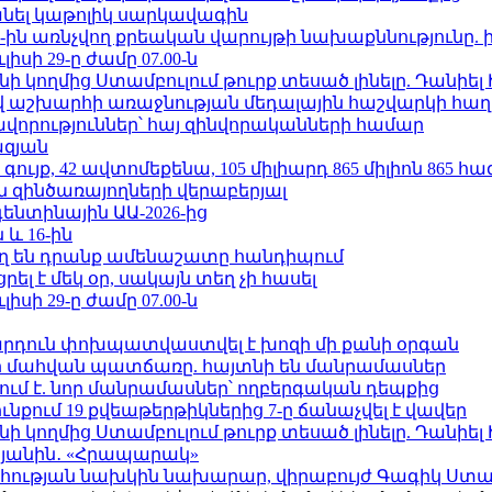
պանել կաթոլիկ սարկավագին
ո»-ին առնչվող քրեական վարույթի նախաքննությունը. 
ւլիսի 29-ը ժամը 07.00-ն
 կողմից Ստամբուլում թուրք տեսած լինելը. Դանիել
աշխարհի առաջնության մեդալային հաշվարկի հաղ
ավորություններ՝ հայ զինվորականների համար
ազյան
ւյք, 42 ավտոմեքենա, 105 միլիարդ 865 միլիոն 865 հ
 զինծառայողների վերաբերյալ
ենտինային ԱԱ-2026-ից
 և 16-ին
ղ են դրանք ամենաշատը հանդիպում
լ է մեկ օր, սակայն տեղ չի հասել
ւլիսի 29-ը ժամը 07.00-ն
րդուն փոխպատվաստվել է խոզի մի քանի օրգան
նի մահվան պատճառը. հայտնի են մանրամասներ
ում է. նոր մանրամասներ՝ ողբերգական դեպքից
քում 19 քվեաթերթիկներից 7-ը ճանաչվել է վավեր
 կողմից Ստամբուլում թուրք տեսած լինելը. Դանիել
կյանին․ «Հրապարակ»
հության նախկին նախարար, վիրաբույժ Գագիկ Ստամ