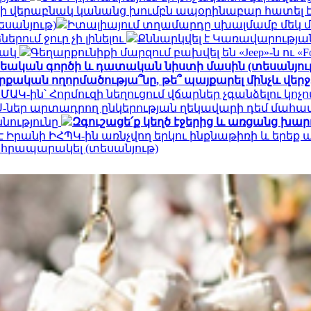
ցի վերաբնակ կանանց խումբն ապօրինաբար հատել 
եսանյութ)
Իտալիայում տղամարդը սխալմամբ մեկ մ
րում ջուր չի լինելու
Քննարկվել է Կառավարությա
նակ
Գեղարքունիքի մարզում բախվել են «Jeep»-ն ու «F
քրեական գործի և դատական նիստի մասին (տեսանյու
ւրքական ողորմածությա՞նը, թե՞ պայքարել մինչև վեր
ՄԱԿ-ին՝ Հորմուզի նեղուցում վճարներ չգանձելու կոչ
-ներ արտադրող ընկերության ղեկավարի դեմ մահա
ննությունը
Զգուշացե՛ք կեղծ էջերից և առցանց խա
 է Իրանի ԻՀՊԿ-ին առնչվող երկու ինքնաթիռի և ե
է հրապարակել (տեսանյութ)