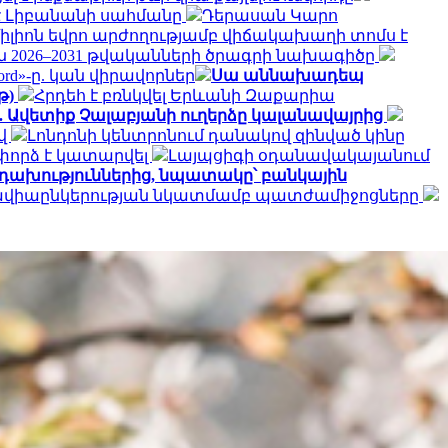
է Լիբանանի սահմանը
Դերասան Կարո
իլիոն եվրո արժողությամբ վիճակախաղի տոմս է
ն 2026–2031 թվականների ծրագրի նախագիծը
ord»-ը. կան վիրավորներ
Սա աննախադեպ
թ)
Հրդեհ է բռնկվել Երևանի Զաքարիա
ջ. Ավետիք Չալաբյանի ուղերձը կալանավայրից
ով
Լոնդոնի կենտրոնում դանակով զինված կինը
փորձ է կատարվել
Լայպցիգի օդանավակայանում
րդախություններից, նպատակը՝ բանկային
րեք ավիաընկերության նկատմամբ պատժամիջոցները