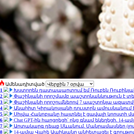
Ամենադիտված
1
Խստորեն դատապարտում եմ Ռուբեն Ռուբինյանի
2
Փաշինյանի որոշմամբ պաշտոնանկություն է տեղ
3
Փաշինյանի որոշումներով 7 պաշտոնյա ազատվ
4
Անահիտ Կիրակոսյանի դուստրն ամուսնանում 
5
Սիլվա Հակոբյանը հայտնել է ցավալի կորստի մ
6
Chat GPT-ին հարցրեցի՝ ոնց գնամ եկեղեցի. 14-
7
Արտակարգ դեպք Սևանում. Մանրամասներ (լո
8
14-ամյա Վահե Ապիկյանը անհետացել է գրությու