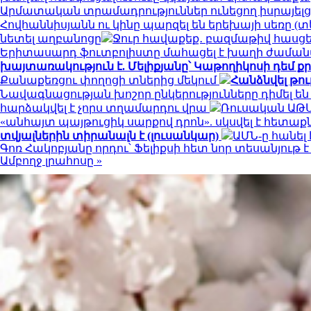
Արմատական տրամադրություններ ունեցող իսրայել
Հովհաննիսյանն ու կինը պարզել են երեխայի սեռը (տ
նետել աղբանոցը
Ջուր հավաքեք․ բազմաթիվ հասցենե
Երիտասարդ ֆուտբոլիստը մահացել է խաղի ժամա
խայտառակություն է. Մելիքյանը՝ Կաթողիկոսի դեմ 
Քանաքեռցու փողոցի տներից մեկում
Հանձնվել թո
Նավագնացության խոշոր ընկերությունները դիմել են 
հարձակվել է չորս տղամարդու վրա
Ռուսական ԱԹՍ
«անհայտ պայթուցիկ սարքով դրոն». սկսվել է հետաք
տվյալներին տիրանալն է (լուսանկար)
ԱՄՆ-ը հանել
Գոռ Հակոբյանը որդու՝ Ֆելիքսի հետ նոր տեսանյութ 
Ամբողջ լրահոսը »