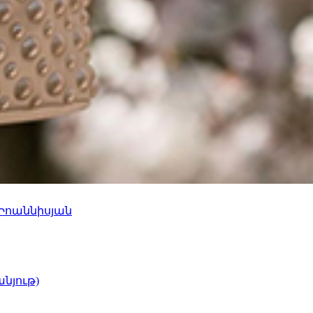
 Իոաննիսյան
նյութ)