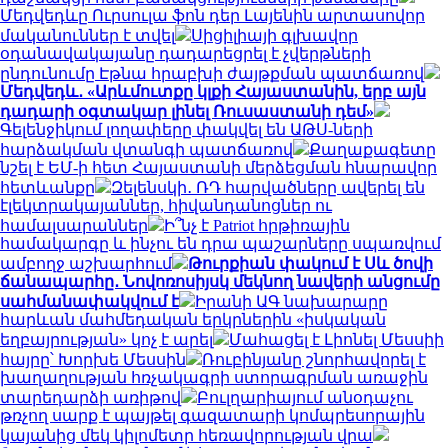
Մեդվեդևը Ուրսուլա ֆոն դեր Լայենին արտասովոր
մականուններ է տվել
Սիցիլիայի գլխավոր
օդանավակայանը դադարեցրել է չվերթների
ընդունումը Էթնա հրաբխի ժայթքման պատճառով
Մեդվեդև․ «Արևմուտքը կլքի Հայաստանին, երբ այն
դադարի օգտակար լինել Ռուսաստանի դեմ»
Գելենջիկում լողափերը փակվել են ԱԹՍ-ների
հարձակման վտանգի պատճառով
Քաղաքագետը
նշել է ԵՄ-ի հետ Հայաստանի մերձեցման հնարավոր
հետևանքը
Զելենսկի․ ՌԴ հարվածները ավերել են
էլեկտրակայաններ, հիվանդանոցներ ու
համալսարաններ
Ի՞նչ է Patriot հրթիռային
համակարգը և ինչու են դրա պաշարները սպառվում
ամբողջ աշխարհում
Թուրքիան փակում է Սև ծովի
ճանապարհը․ Նովոռոսիյսկ մեկնող նավերի անցումը
սահմանափակվում է
Իրանի ԱԳ նախարարը
հարևան մահմեդական երկրներին «իսկական
եղբայրության» կոչ է արել
Մահացել է Լիոնել Մեսսիի
հայրը՝ Խորխե Մեսսին
Ռուբինյանը շնորհավորել է
խաղաղության հռչակագրի ստորագրման առաջին
տարեդարձի առիթով
Բուլղարիայում անօդաչու
թռչող սարք է պայթել գազատարի կոմպրեսորային
կայանից մեկ կիլոմետր հեռավորության վրա