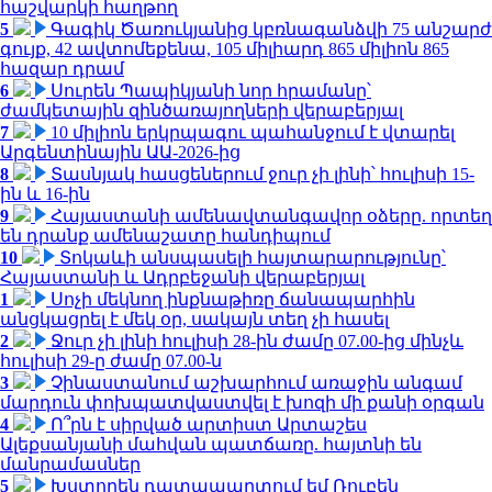
հաշվարկի հաղթող
5
Գագիկ Ծառուկյանից կբռնագանձվի 75 անշարժ
գույք, 42 ավտոմեքենա, 105 միլիարդ 865 միլիոն 865
հազար դրամ
6
Սուրեն Պապիկյանի նոր հրամանը՝
ժամկետային զինծառայողների վերաբերյալ
7
10 միլիոն երկրպագու պահանջում է վտարել
Արգենտինային ԱԱ-2026-ից
8
Տասնյակ հասցեներում ջուր չի լինի՝ հուլիսի 15-
ին և 16-ին
9
Հայաստանի ամենավտանգավոր օձերը. որտեղ
են դրանք ամենաշատը հանդիպում
10
Տոկաևի անսպասելի հայտարարությունը՝
Հայաստանի և Ադրբեջանի վերաբերյալ
1
Սոչի մեկնող ինքնաթիռը ճանապարհին
անցկացրել է մեկ օր, սակայն տեղ չի հասել
2
Ջուր չի լինի հուլիսի 28-ին ժամը 07.00-ից մինչև
հուլիսի 29-ը ժամը 07.00-ն
3
Չինաստանում աշխարհում առաջին անգամ
մարդուն փոխպատվաստվել է խոզի մի քանի օրգան
4
Ո՞րն է սիրված արտիստ Արտաշես
Ալեքսանյանի մահվան պատճառը. հայտնի են
մանրամասներ
5
Խստորեն դատապարտում եմ Ռուբեն