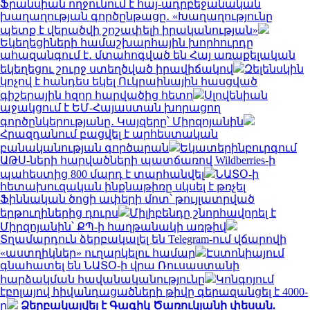
Ֆրանսիան ողջունում է հայ-ադրբեջանական
խաղաղության գործընթացը․ «Խաղաղությունը
պետք է վերածվի շոշափելի իրականության»
Եկեղեցիների համաշխարհային խորհուրդը
ահազանգում է․ մտահոգված են Հայ առաքելական
եկեղեցու շուրջ ստեղծված իրավիճակով
Զելենսկին
կոչով է հանդես եկել Ուկրաինային հասցված
գիշերային հզոր հարվածից հետո
Սլովենիան
աջակցում է ԵՄ-Հայաստան խորացող
գործընկերությանը․ Կայզերը՝ Միրզոյանին
Հրազդանում բացվել է արհեստական
բանականության գործարան
Եկատերինբուրգում
ԱԹՍ-ների հարվածների պատճառով Wildberries-ի
պահեստից 800 մարդ է տարհանվել
ՆԱՏՕ-ի
հետախուզական ինքնաթիռը սկսել է թռչել
Ֆիննական ծոցի ափերի մոտ՝ թույլատրված
երթուղիներից դուրս
Միլիբենդը շնորհավորել է
Միրզոյանին՝ ՔՊ-ի հաղթանակի առթիվ
Տղամարդուն ձերբակալել են Telegram-ում վճարովի
«աստղիկներ» ուղարկելու համար
Էստոնիայում
գնահատել են ՆԱՏՕ-ի վրա Ռուսաստանի
հարձակման հավանականությունը
Կոնգոյում
էբոլայով հիվանդացածների թիվը գերազանցել է 4000-
ը
Ձերբակալվել է Գագիկ Ծառուկյանի փեսան.