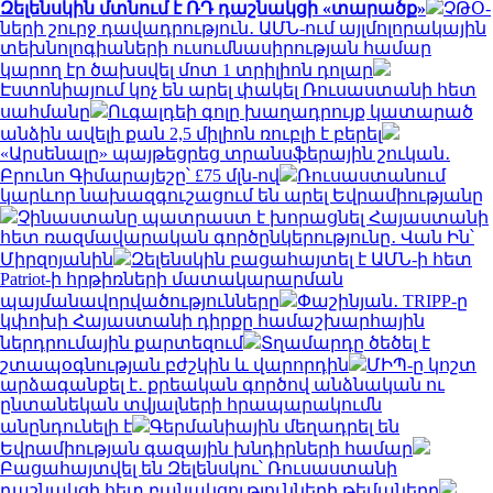
Զելենսկին մտնում է ՌԴ դաշնակցի «տարածք»
ՉԹՕ-
ների շուրջ դավադրություն․ ԱՄՆ-ում այլմոլորակային
տեխնոլոգիաների ուսումնասիրության համար
կարող էր ծախսվել մոտ 1 տրիլիոն դոլար
Էստոնիայում կոչ են արել փակել Ռուսաստանի հետ
սահմանը
Ուգալդեի գոլը խաղադրույք կատարած
անձին ավելի քան 2,5 միլիոն ռուբլի է բերել
«Արսենալը» պայթեցրեց տրանսֆերային շուկան․
Բրունո Գիմարայեշը՝ £75 մլն-ով
Ռուսաստանում
կարևոր նախազգուշացում են արել Եվրամիությանը
Չինաստանը պատրաստ է խորացնել Հայաստանի
հետ ռազմավարական գործընկերությունը․ Վան Ին՝
Միրզոյանին
Զելենսկին բացահայտել է ԱՄՆ-ի հետ
Patriot-ի հրթիռների մատակարարման
պայմանավորվածությունները
Փաշինյան․ TRIPP-ը
կփոխի Հայաստանի դիրքը համաշխարհային
ներդրումային քարտեզում
Տղամարդը ծեծել է
շտապօգնության բժշկին և վարորդին
ՄԻՊ-ը կոշտ
արձագանքել է․ քրեական գործով անձնական ու
ընտանեկան տվյալների հրապարակումն
անընդունելի է
Գերմանիային մեղադրել են
Եվրամիության գազային խնդիրների համար
Բացահայտվել են Զելենսկու՝ Ռուսաստանի
դաշնակցի հետ բանակցությունների թեմաները