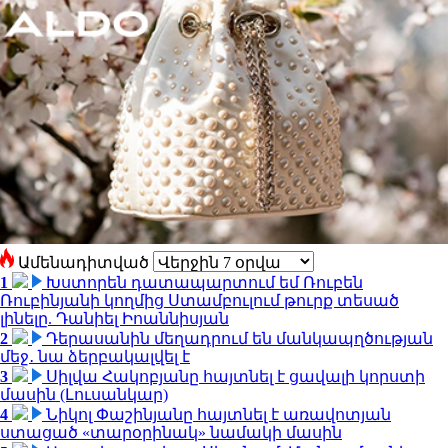
Ամենադիտված
1
Խստորեն դատապարտում եմ Ռուբեն
Ռուբինյանի կողմից Ստամբուլում թուրք տեսած
լինելը. Դանիել Իոաննիսյան
2
Դերասանին մեղադրում են մանկապղծության
մեջ․ նա ձերբակալվել է
3
Սիլվա Հակոբյանը հայտնել է ցավալի կորստի
մասին (Լուսանկար)
4
Նիկոլ Փաշինյանը հայտնել է առավոտյան
ստացած «տարօրինակ» նամակի մասին