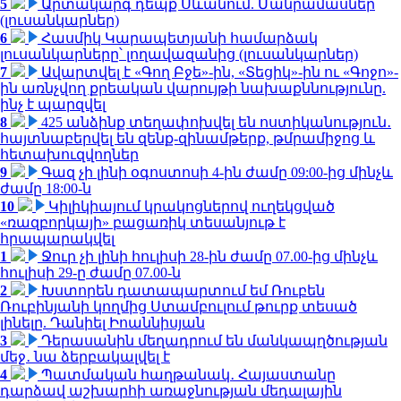
5
Արտակարգ դեպք Սևանում. Մանրամասներ
(լուսանկարներ)
6
Հասմիկ Կարապետյանի համարձակ
լուսանկարները՝ լողավազանից (լուսանկարներ)
7
Ավարտվել է «Գող Բջե»-ին, «Տեցիկ»-ին ու «Գոջո»-
ին առնչվող քրեական վարույթի նախաքննությունը.
ինչ է պարզվել
8
425 անձինք տեղափոխվել են ոստիկանություն․
հայտնաբերվել են զենք-զինամթերք, թմրամիջոց և
հետախուզվողներ
9
Գազ չի լինի օգոստոսի 4-ին ժամը 09:00-ից մինչև
ժամը 18:00-ն
10
Կիլիկիայում կրակոցներով ուղեկցված
«ռազբորկայի» բացառիկ տեսանյութ է
հրապարակվել
1
Ջուր չի լինի հուլիսի 28-ին ժամը 07.00-ից մինչև
հուլիսի 29-ը ժամը 07.00-ն
2
Խստորեն դատապարտում եմ Ռուբեն
Ռուբինյանի կողմից Ստամբուլում թուրք տեսած
լինելը. Դանիել Իոաննիսյան
3
Դերասանին մեղադրում են մանկապղծության
մեջ․ նա ձերբակալվել է
4
Պատմական հաղթանակ․ Հայաստանը
դարձավ աշխարհի առաջնության մեդալային