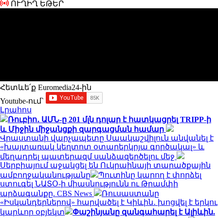
ՈՒՂԻՂ ԵԹԵՐ
Հետևե՛ք Euromedia24-ին
Youtube-ում`
Լրահոս
Ռուբիո․ ԱՄՆ-ը 201 մլն դոլար է հատկացրել TRIPP-ի
և Միջին միջանցքի զարգացման համար
Վրաստանի վարչապետը Սաակաշվիլուն անվանել է
«խայտառակ կեղտոտ օտարերկրյա գործակալ» և
մեղադրել պատերազմ սանձազերծելու մեջ
Սերբիայում աջակցել են Ուկրաինայի տարածքային
ամբողջականությանը
Պուտինը կարող է փորձել
ստուգել ՆԱՏՕ-ի միասնությունն ու Թրամփի
արձագանքը. CBS News
Ռուսաստանը
«Իսկանդերներով» հարվածել է Կիևին․ խոցվել է երկու
կարևոր օբյեկտ
Փաշինյանը զանգահարել է Ալիևին.