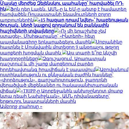
Մասկը մերժեց Զելենսկու պահանջը՝ հարվածել ՌԴ-
ին
Ֆոն դեր Լայեն․ ԱՄՆ-ը և ԵՄ-ը պետք է համատեղ
հարվածեն Ռուսաստանի եկամուտների բոլոր
աղբյուրներին
«15 հազար դրամ նվեր»՝ խաբեության
ծուղակ․ կեղծ կայքով գողանում են բանկային
հաշիվների տվյալները
«Ոչ մի երաշխիք չեմ
ստացել». Մխիթարյանը՝ «Ինտերի» հետ
պայմանագիրը երկարաձգելու մասին
Սոբյանինը
հայտնել է Մոսկվային մոտեցող 9 անօդաչու թռչող
սարքերի խոցման մասին
Այս տարի ե՞րբ կնշվի
խաղողօրհնեքը
Զգուշացում․ Արարատյան
դաշտում և մի շարք մարզերում բարձր
հրդեհավտանգ իրավիճակ է սպասվում
Աբովյանում
ոստիկանություն ու քննչական բաժին հասնելը՝
«փորձություն»․ գարշահոտություն, ջարդոնի
վերածված մեքենաներ ու հակասանիտարական
վիճակ
«TRIPP-ը Ադրբեջանին անխոչընդոտ մուտք
կտա դեպի Նախիջևան»․ ԱՄՆ դիվանագետը՝
երթուղու նպատակների մասին
Ամբողջ լրահոսը »