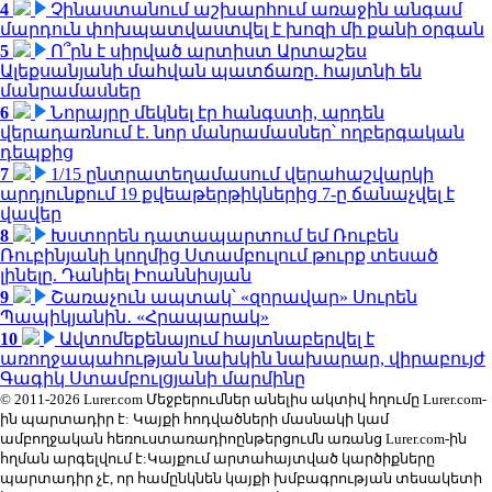
4
Չինաստանում աշխարհում առաջին անգամ
մարդուն փոխպատվաստվել է խոզի մի քանի օրգան
5
Ո՞րն է սիրված արտիստ Արտաշես
Ալեքսանյանի մահվան պատճառը. հայտնի են
մանրամասներ
6
Նորայրը մեկնել էր հանգստի, արդեն
վերադառնում է. նոր մանրամասներ՝ ողբերգական
դեպքից
7
1/15 ընտրատեղամասում վերահաշվարկի
արդյունքում 19 քվեաթերթիկներից 7-ը ճանաչվել է
վավեր
8
Խստորեն դատապարտում եմ Ռուբեն
Ռուբինյանի կողմից Ստամբուլում թուրք տեսած
լինելը. Դանիել Իոաննիսյան
9
Շառաչուն ապտակ՝ «զորավար» Սուրեն
Պապիկյանին․ «Հրապարակ»
10
Ավտոմեքենայում հայտնաբերվել է
առողջապահության նախկին նախարար, վիրաբույժ
Գագիկ Ստամբուլցյանի մարմինը
© 2011-2026 Lurer.com Մեջբերումներ անելիս ակտիվ հղումը Lurer.com-
ին պարտադիր է: Կայքի հոդվածների մասնակի կամ
ամբողջական հեռուստառադիոընթերցումն առանց Lurer.com-ին
հղման արգելվում է:Կայքում արտահայտված կարծիքները
պարտադիր չէ, որ համընկնեն կայքի խմբագրության տեսակետի