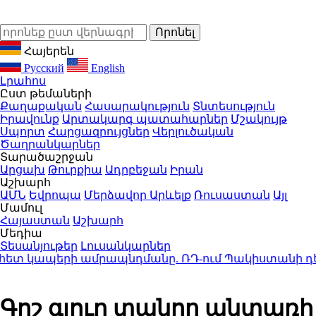
Հայերեն
Русский
English
Լրահոս
Ըստ թեմաների
Քաղաքական
Հասարակություն
Տնտեսություն
Իրավունք
Արտակարգ պատահարներ
Մշակույթ
Սպորտ
Հարցազրույցներ
Վերլուծական
Ծաղրանկարներ
Տարածաշրջան
Արցախ
Թուրքիա
Ադրբեջան
Իրան
Աշխարհ
ԱՄՆ
Եվրոպա
Մերձավոր Արևելք
Ռուսաստան
Այլ
Մամուլ
Հայաստան
Աշխարհ
Մեդիա
Տեսանյութեր
Լուսանկարներ
հետ կապերի ամրապնդմանը. ՌԴ-ում Պակիստանի դես
Գոշ գյուղ տանող անտառի