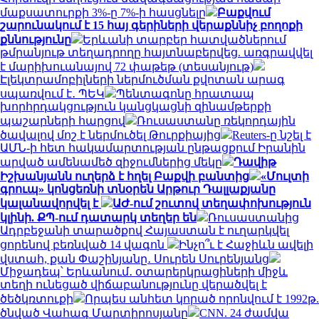
մաքսատուրքի 3%-ը 7%-ի հասցնելը
Բաքվում
շարունակում է 15 հայ գերիների վերաքննիչ բողոքի
քննությունը
Երևանի տարբեր հատվածներում
թմրանյութ տեղադրողը հայտնաբերվեց. առգրավվել
է մարիխուանայով 72 փաթեթ (տեսանյութ)
Էլեկտրամոբիլների ներմուծման քվոտան արագ
սպառվում է․ ՊԵԿ
Պենտագոնը հրատապ
խորհրդակցություն կանցկացնի զինամթերքի
պաշարների հարցով
Ռուսաստանը ռեկորդային
ծավալով մոշ է ներմուծել Թուրքիայից
Reuters-ը նշել է
ԱՄՆ-ի հետ հակամարտության ընթացքում Իրանին
արված ամենամեծ զիջումներից մեկը
Դավիթ
Իշխանյանն ուղերձ է հղել Բաքվի բանտից
«Մուլտի
գրուպ» կոնցեռնի տնօրեն Արթուր Դալլաքյանը
կալանավորվել է
ԱԺ-ում շուտով տեղափոխություն
կլինի. ՔՊ-ում դատարկ տեղեր են
Ռուսաստանից
Ադրբեջանի տարածքով Հայաստան է ուղարկվել
ցորենով բեռնված 14 վագոն
Ինչո՞ւ է Հաջիևն ավելի
վստահ, քան Փաշինյանը․ Սուրեն Սուրենյանց
Միջադեպ՝ Երևանում․ օտարերկրացիների միջև
տեղի ունեցած վիճաբանությունը վերածվել է
ծեծկռտուքի
Որպես անհետ կորած որոնվում է 1992թ.
ծնված Վահագ Մարտիրոսյանը
CNN. 24 ժամվա