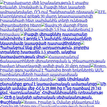
Իսլամաբադը մեծ նշանակություն է տալիս
Երևանի, Մոսկվայի և Բաքվի հետ կապերի
ամրապնդմանը. ՌԴ-ում Պակիստանի դեսպան
EFE.
Մարոկկոյում գրեթե 90 մարդ կդատապարտվի
Իսպանիայի հետ սահմանին տեղի ունեցած
միջադեպերից հետո
Տավուշի մարզի Բերդ
համայնքին կվերադարձվի 5.9 հա մակերեսով 3
հողամաս
Բաքվի վերաքննիչ դատարանը
անփոփոխ է թողել ԼՂ նախկին ղեկավարների
նկատմամբ կայացված դատավճիռները
Պահանջում ենք լինի արդարություն, բոլորիս
տղաները խառայեն 1,5 տարի. ակցիա
կառավարության մոտ
Հայաստանում
ճանապարհների վերանորոգման և շինարարության
համար կհատկացվի ավելի քան 20 մլրդ դրամ
Reuters.
Իրանը զգուշացնում է Պարսից ծոցի երկրներին ԱՄՆ
հարձակումների համար պատասխան
գործողությունների մասին
Ալեն Սիմոնյանի
ընտանիքը լքում է կառավարական ամառանոցը
Մի
քանի ամսվա մեջ ՀՀ-ն 29 800-ից ո՞նց դարձավ 29 743
քկմ․ Վարդևանյանը՝ Հովհաննիսյանին (տեսանյութ)
ՀԷՑ-ը կանցնի պետական սեփականության․
Փաշինյան
Reuters. Իրանը և Օմանը քննարկում են
Հորմուզի նեղուցում նավագնացության համար