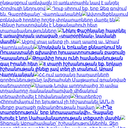
ընթացքում առնվազն 10 առևտրային նավ է անցել
Հորմուզի նեղուցով
Դուք սիրում եք, երբ Ձեզ գովում
են. Գաբրիելյանը` Վարդևանյանին
Ավտոմեքենայում
բռնկված հրդեհը հրշեջ-փրկարարները մարել են
Վենսը խոստովանել է Նեթանյահուի հետ
տարաձայնությունները
Նիկոլ Փաշինյանը հայտնել
է առավոտյան ստացած «տարօրինակ» նամակի
մասին
Աչքով տալ պետք չի, սաղ պարզ ա․ Արամ
Վարդևանյան
Մոսկվան և Երևանը քննարկում են
Ռուսաստանի գլխավոր հյուպատոսության բացումը
Կապանում
Թրամփը հույս ունի համաձայնության
գալ Իրանի հետ
8 տարի իշխանության եք, երկար
իշխանության լինելը լավ տեղ չի տանում․ Արամ
Վարդևանյան
ՀՀ-ում առցանց խաղատների
գործունեությունը կվերահսկի Մալթայում գրանցված
օպերատորը
Սայաթ-Նովա պողոտայից 30-ամյա
տղամարդը դանակահարված վիճակում
տեղափոխվել է հիվանդանոց
Գուտերեշը
Հիրոսիմայում իր ելույթում չի հիշատակել ԱՄՆ-ի
մեղքը քաղաքի ռմբակոծության համար
«Ի՞նչ
տարբերություն՝ երբ կհրապարակվի». Գալյանը
խոսել է նոր Սահամանադրության տեքստի մասին
Տիգրան Աբրահամյանը՝ իշխանություններին. Ձեր