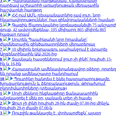
3
Պատմական հաղթանակ․ Հայաստանը
դարձավ աշխարհի առաջնության մեդալային
հաշվարկի հաղթող
4
ՀՀ-ում ԱՄՆ դեսպանատնից լավ լուր․ նոր
հնարավորություններ՝ հայ զինվորականների համար
5
Գագիկ Ծառուկյանից կբռնագանձվի 75 անշարժ
գույք, 42 ավտոմեքենա, 105 միլիարդ 865 միլիոն 865
հազար դրամ
6
Սուրեն Պապիկյանի նոր հրամանը՝
ժամկետային զինծառայողների վերաբերյալ
7
10 միլիոն երկրպագու պահանջում է վտարել
Արգենտինային ԱԱ-2026-ից
8
Տասնյակ հասցեներում ջուր չի լինի՝ հուլիսի 15-
ին և 16-ին
9
Հայաստանի ամենավտանգավոր օձերը. որտեղ
են դրանք ամենաշատը հանդիպում
10
Պուտինը հանդես է եկել հայտարարությամբ.
Խուզարկություն և ձերբակալություն․ թիրախում՝
ընդդիմադիրները (տեսանյութ)
1
Սոչի մեկնող ինքնաթիռը ճանապարհին
անցկացրել է մեկ օր, սակայն տեղ չի հասել
2
Ջուր չի լինի հուլիսի 28-ին ժամը 07.00-ից մինչև
հուլիսի 29-ը ժամը 07.00-ն
3
Ռուբլին թանկացել է․ փոխարժեքն՝ այսօր