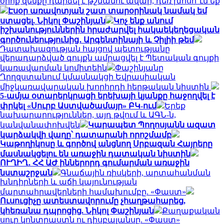
օրոք զենքը դարձել է թշնամու ավար, դեռ խոսո՞ւմ եք
Էսօր առավոտյան շատ տարօրինակ նամակ եմ
ստացել. Նիկոլ Փաշինյան
Կոչ ենք անում
իշխանություններին հրաժարվել հակաեկեղեցական
գործունեությունից․ Արգենտինայի և Չիլիի թեմ
Դատախազության հայցով պետությանը
վերադարձված գույքն ամրացվել է Պետական գույքի
կառավարման կոմիտեին
Փաշինյանը
Ղրղզստանում կմասնակցի Եվրասիական
միջկառավարական խորհրդի հերթական նիստին
5-ամյա օտարերկրացի երեխայի կյանքը հաջողվել է
փրկել «Սուրբ Աստվածամայր» ԲԿ-ում
Երեք
նախարարություններ, այդ թվում և ԱԳՆ-ն,
կանվանափոխվեն
Կարապետ Պողոսյանն ազատ
կարձակվի վաղը՝ դատարանի որոշմամբ
Կաթողիկոսը և գործով անցնող Սրբազան Հայրերը
մասնակցելու են առաջին դատական նիստին
ՈՒՂԻՂ․ ՀՀ ԱԺ իններորդ գումարման առաջին
նստաշրջան
Գնաճային ռիսկերի, արտահանման
խնդիրների և աճի կայունության
մարտահրավերների համախումբը. «Փաստ»
Ուսուցիչը ատեստավորումը չհաղթահարեց,
կհեռանա դպրոցից. Նիկոլ Փաշինյան
Քաղաքական
սուր կոնտրաստն ու դիսբալանսը. «Փաստ»