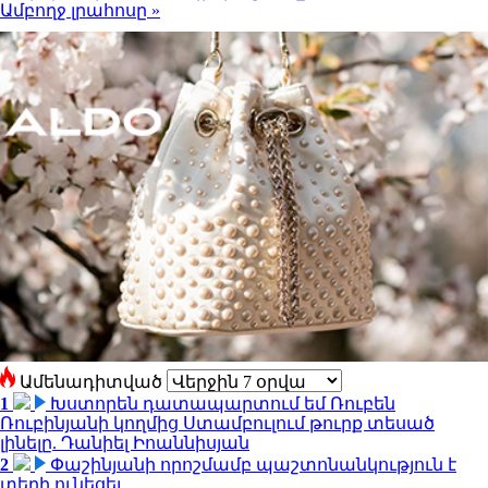
Ամբողջ լրահոսը »
Ամենադիտված
1
Խստորեն դատապարտում եմ Ռուբեն
Ռուբինյանի կողմից Ստամբուլում թուրք տեսած
լինելը. Դանիել Իոաննիսյան
2
Փաշինյանի որոշմամբ պաշտոնանկություն է
տեղի ունեցել