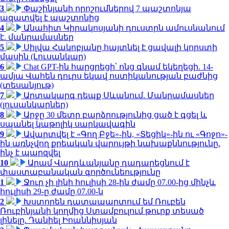
3
Փաշինյանի որոշումներով 7 պաշտոնյա
ազատվել է պաշտոնից
4
Անահիտ Կիրակոսյանի դուստրն ամուսնանում
է. մանրամասներ
5
Սիլվա Հակոբյանը հայտնել է ցավալի կորստի
մասին (Լուսանկար)
6
Chat GPT-ին հարցրեցի՝ ոնց գնամ եկեղեցի. 14-
ամյա Վահեն դուրս եկավ ոստիկանության բաժնից
(տեսանյութ)
7
Արտակարգ դեպք Սևանում. Մանրամասներ
(լուսանկարներ)
8
Արջը 30 մետր բարձրությունից ցած է գցել և
սպանել կաթոլիկ սարկավագին
9
Ավարտվել է «Գող Բջե»-ին, «Տեցիկ»-ին ու «Գոջո»-
ին առնչվող քրեական վարույթի նախաքննությունը.
ինչ է պարզվել
10
Արամ Վարդևանյանը դադարեցնում է
փաստաբանական գործունեությունը
1
Ջուր չի լինի հուլիսի 28-ին ժամը 07.00-ից մինչև
հուլիսի 29-ը ժամը 07.00-ն
2
Խստորեն դատապարտում եմ Ռուբեն
Ռուբինյանի կողմից Ստամբուլում թուրք տեսած
լինելը. Դանիել Իոաննիսյան