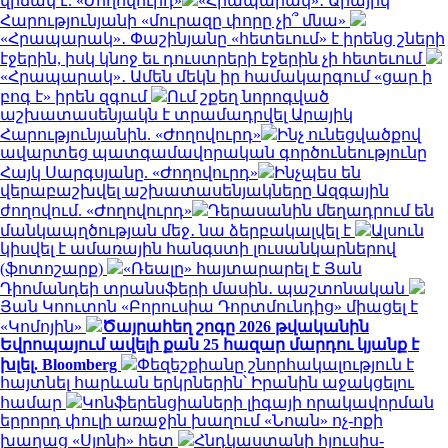
վիճակ է. «Ժողովուրդ»
«Հրապարակ»․ Արայիկ
Հարությունյանի «մուրազը փորը չի՞ մնա»
«Հրապարակ»․ Փաշինյանը «հետեւում» է իրենց շների
էջերին, իսկ կնոջ եւ դուստրերի էջերին չի հետեւում
«Հրապարակ»․ Ամեն մեկն իր համակարգում «ցար ի
բոգ է» իրեն զգում
Ում շքեղ նորոգված
աշխատասենյակն է տրամադրվել Արայիկ
Հարությունյանին. «Ժողովուրդ»
Ինչ ունեցվածքով
ավարտեց պատգամավորական գործունեությունը
Հայկ Սարգսյանը. «Ժողովուրդ»
Ինչպես են
վերաբաշխվել աշխատասենյակները Ազգային
ժողովում. «Ժողովուրդ»
Դերասանին մեղադրում են
մանկապղծության մեջ․ նա ձերբակալվել է
Ալսուն
կիսվել է ամառային հանգստի լուսանկարներով
(ֆոտոշարք)
«Ռեալը» հայտարարել է Յան
Դիոմանդեի տրանսֆերի մասին․ պաշտոնական
Յան Կոուտոն «Բորուսիա Դորտմունդից» միացել է
«Կոմոյին»
Ծայրահեղ շոգը 2026 թվականին
Եվրոպայում ավելի քան 25 հազար մարդու կյանք է
խլել. Bloomberg
Փեզեշքիանը շնորհակալություն է
հայտնել հարևան երկրներին՝ Իրանին աջակցելու
համար
Կոնֆերենցիաների լիգայի որակավորման
երրորդ փուլի առաջին խաղում «Նոան» ոչ-ոքի
խաղաց «Սյոնի» հետ
Հնդկաստանի հյուսիս-