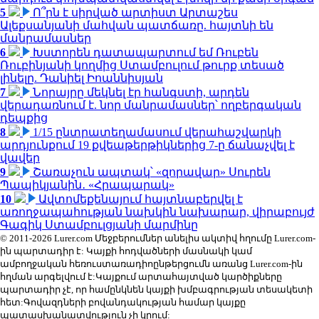
5
Ո՞րն է սիրված արտիստ Արտաշես
Ալեքսանյանի մահվան պատճառը. հայտնի են
մանրամասներ
6
Խստորեն դատապարտում եմ Ռուբեն
Ռուբինյանի կողմից Ստամբուլում թուրք տեսած
լինելը. Դանիել Իոաննիսյան
7
Նորայրը մեկնել էր հանգստի, արդեն
վերադառնում է. նոր մանրամասներ՝ ողբերգական
դեպքից
8
1/15 ընտրատեղամասում վերահաշվարկի
արդյունքում 19 քվեաթերթիկներից 7-ը ճանաչվել է
վավեր
9
Շառաչուն ապտակ՝ «զորավար» Սուրեն
Պապիկյանին․ «Հրապարակ»
10
Ավտոմեքենայում հայտնաբերվել է
առողջապահության նախկին նախարար, վիրաբույժ
Գագիկ Ստամբուլցյանի մարմինը
© 2011-2026 Lurer.com Մեջբերումներ անելիս ակտիվ հղումը Lurer.com-
ին պարտադիր է: Կայքի հոդվածների մասնակի կամ
ամբողջական հեռուստառադիոընթերցումն առանց Lurer.com-ին
հղման արգելվում է:Կայքում արտահայտված կարծիքները
պարտադիր չէ, որ համընկնեն կայքի խմբագրության տեսակետի
հետ:Գովազդների բովանդակության համար կայքը
պատասխանատվություն չի կրում: