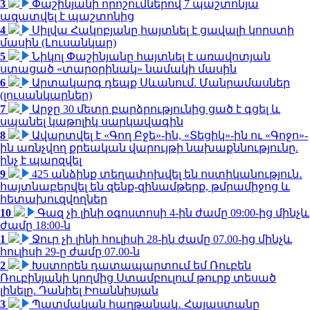
3
Փաշինյանի որոշումներով 7 պաշտոնյա
ազատվել է պաշտոնից
4
Սիլվա Հակոբյանը հայտնել է ցավալի կորստի
մասին (Լուսանկար)
5
Նիկոլ Փաշինյանը հայտնել է առավոտյան
ստացած «տարօրինակ» նամակի մասին
6
Արտակարգ դեպք Սևանում. Մանրամասներ
(լուսանկարներ)
7
Արջը 30 մետր բարձրությունից ցած է գցել և
սպանել կաթոլիկ սարկավագին
8
Ավարտվել է «Գող Բջե»-ին, «Տեցիկ»-ին ու «Գոջո»-
ին առնչվող քրեական վարույթի նախաքննությունը.
ինչ է պարզվել
9
425 անձինք տեղափոխվել են ոստիկանություն․
հայտնաբերվել են զենք-զինամթերք, թմրամիջոց և
հետախուզվողներ
10
Գազ չի լինի օգոստոսի 4-ին ժամը 09:00-ից մինչև
ժամը 18:00-ն
1
Ջուր չի լինի հուլիսի 28-ին ժամը 07.00-ից մինչև
հուլիսի 29-ը ժամը 07.00-ն
2
Խստորեն դատապարտում եմ Ռուբեն
Ռուբինյանի կողմից Ստամբուլում թուրք տեսած
լինելը. Դանիել Իոաննիսյան
3
Պատմական հաղթանակ․ Հայաստանը