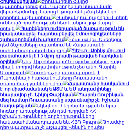
Հովհաննիսյան
Երուսաղեմի Հայոց
պատրիարքություն․ Կաթողիկոսի նկատմամբ
վերաբերմունքը կարող է թուլացնել Հայ եկեղեցու
դիրքերն աշխարհում
Թաիլանդում դպրոցում տեղի
ունեցած հրաձգության հետևանքով յոթ մարդ է
զոհվել
Պարեկները ուժեղացված ծառայություն են
իրականացրել. հայտնաբերվել է մոտոցիկլետների
շահագործման խախտում
«ՀայաՔվե». Եկեղեցու
դեմ ճնշումները սպառնում են Հայաստանի
սահմանադրական կարգին
ՊԵԿ-ը «Առինջ մոլ»-ում
բացահայտել է 1,3 մլրդ դրամի թաքցված հարկման
օբյեկտ
Եկել էիք «հեղափոՂություն» անելու, բայց
միայն փողով հեղափոխություն չես անի․ Գարիկ
Սարգսյան
Գուտերեշը դատապարտել է
Ուկրաինայի հարձակումները Ռուսաստանի
տարածաշրջանների վրա
Հայաստանը հասկանում
է, որ միաժամանակ ԵԱՏՄ և ԵՄ անդամ լինելը
հնարավոր չէ․ Նիկոլ Փաշինյան
Պարոն Ռուբինյան,
մեզ համար Ռուսաստանը սպառնալիք չէ. Իշխան
Սաղաթելյան
Եկեղեցու հեղինակության և նրա
հոգևոր առաքելության դեմ ուղղված ՀՀ
իշխանությունների գործողությունները
հակասահմանադրական են. ՀՅԴ Բյուրո
Թրամփը
դեռ պատրաստ չէ աջակցել Վենսին որպես