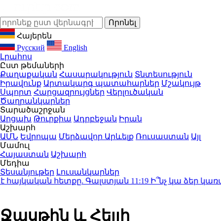
Հայերեն
Русский
English
Լրահոս
Ըստ թեմաների
Քաղաքական
Հասարակություն
Տնտեսություն
Իրավունք
Արտակարգ պատահարներ
Մշակույթ
Սպորտ
Հարցազրույցներ
Վերլուծական
Ծաղրանկարներ
Տարածաշրջան
Արցախ
Թուրքիա
Ադրբեջան
Իրան
Աշխարհ
ԱՄՆ
Եվրոպա
Մերձավոր Արևելք
Ռուսաստան
Այլ
Մամուլ
Հայաստան
Աշխարհ
Մեդիա
Տեսանյութեր
Լուսանկարներ
 հայկական հետքը. Գալստյան
11:19
Ի՞նչ կա ձեր կառավա
Ջասթին և Հեյլի