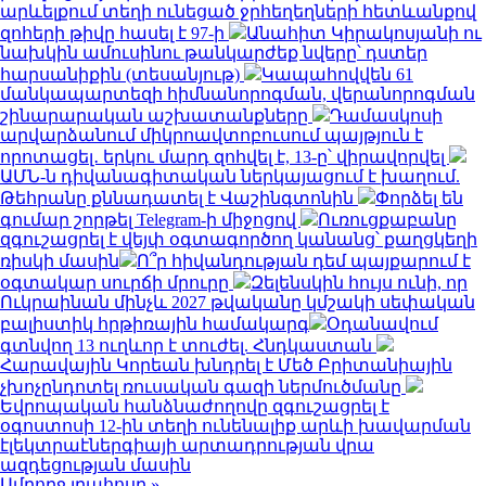
արևելքում տեղի ունեցած ջրհեղեղների հետևանքով
զոհերի թիվը հասել է 97-ի
Անահիտ Կիրակոսյանի ու
նախկին ամուսինու թանկարժեք նվերը՝ դստեր
հարսանիքին (տեսանյութ)
Կապահովվեն 61
մանկապարտեզի հիմնանորոգման, վերանորոգման
շինարարական աշխատանքները
Դամասկոսի
արվարձանում միկրոավտոբուսում պայթյուն է
որոտացել․ երկու մարդ զոհվել է, 13-ը՝ վիրավորվել
ԱՄՆ-ն դիվանագիտական ներկայացում է խաղում.
Թեհրանը քննադատել է Վաշինգտոնին
Փորձել են
գումար շորթել Telegram-ի միջոցով
Ուռուցքաբանը
զգուշացրել է վեյփ օգտագործող կանանց՝ քաղցկեղի
ռիսկի մասին
Ո՞ր հիվանդության դեմ պայքարում է
օգտակար սուրճի մրուրը
Զելենսկին հույս ունի, որ
Ուկրաինան մինչև 2027 թվականը կմշակի սեփական
բալիստիկ հրթիռային համակարգ
Օդանավում
գտնվող 13 ուղևոր է տուժել. Հնդկաստան
Հարավային Կորեան խնդրել է Մեծ Բրիտանիային
չխոչընդոտել ռուսական գազի ներմուծմանը
Եվրոպական հանձնաժողովը զգուշացրել է
օգոստոսի 12-ին տեղի ունենալիք արևի խավարման
էլեկտրաէներգիայի արտադրության վրա
ազդեցության մասին
Ամբողջ լրահոսը »