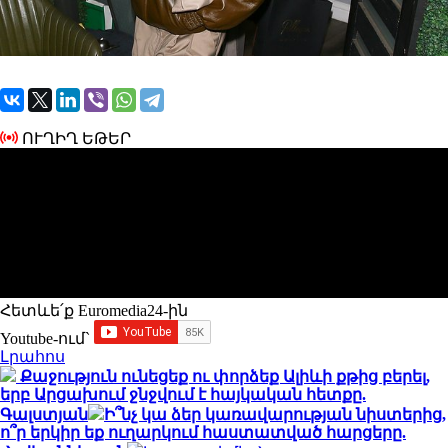
ՈՒՂԻՂ ԵԹԵՐ
Հետևե՛ք Euromedia24-ին
Youtube-ում`
Լրահոս
Քաջություն ունեցեք ու փորձեք Ալիևի քթից բերել,
երբ Արցախում ջնջվում է հայկական հետքը.
Գալստյան
Ի՞նչ կա ձեր կառավարության նիստերից,
ո՞ր երկիր եք ուղարկում հաստատված հարցերը.