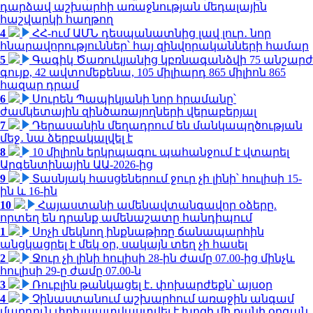
դարձավ աշխարհի առաջնության մեդալային
հաշվարկի հաղթող
4
ՀՀ-ում ԱՄՆ դեսպանատնից լավ լուր․ նոր
հնարավորություններ՝ հայ զինվորականների համար
5
Գագիկ Ծառուկյանից կբռնագանձվի 75 անշարժ
գույք, 42 ավտոմեքենա, 105 միլիարդ 865 միլիոն 865
հազար դրամ
6
Սուրեն Պապիկյանի նոր հրամանը՝
ժամկետային զինծառայողների վերաբերյալ
7
Դերասանին մեղադրում են մանկապղծության
մեջ․ նա ձերբակալվել է
8
10 միլիոն երկրպագու պահանջում է վտարել
Արգենտինային ԱԱ-2026-ից
9
Տասնյակ հասցեներում ջուր չի լինի՝ հուլիսի 15-
ին և 16-ին
10
Հայաստանի ամենավտանգավոր օձերը.
որտեղ են դրանք ամենաշատը հանդիպում
1
Սոչի մեկնող ինքնաթիռը ճանապարհին
անցկացրել է մեկ օր, սակայն տեղ չի հասել
2
Ջուր չի լինի հուլիսի 28-ին ժամը 07.00-ից մինչև
հուլիսի 29-ը ժամը 07.00-ն
3
Ռուբլին թանկացել է․ փոխարժեքն՝ այսօր
4
Չինաստանում աշխարհում առաջին անգամ
մարդուն փոխպատվաստվել է խոզի մի քանի օրգան