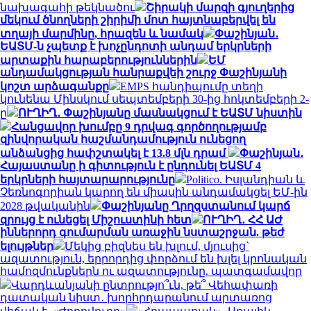
նախագահի թեկնածու
Շիրակի մարզի գյուղերից
մեկում ծնողների շիրիմի մոտ հայտնաբերվել են
տղայի մարմինը, հրազեն և նամակ
Փաշինյան․
ԵԱՏՄ-ն չպետք է խոչընդոտի անդամ երկրների
արտաքին հարաբերություններին
ԵՄ
անդամակցության հանրաքվեի շուրջ Փաշինյանի
կոշտ արձագանքը
EMPS հանդիպումը տեղի
կունենա Մինսկում սեպտեմբերի 30-ից հոկտեմբերի 2-
ը
ՈՒՂԻՂ․ Փաշինյանը մասնակցում է ԵԱՏՄ նիստին
Հանցավոր խումբը 9 դրվագ գործողությամբ
զինվորական հաշմանդամություն ունեցող
անձանցից հափշտակել է 13.8 մլն դրամ
Փաշինյան․
Հայաստանը ի գիտություն է ընդունել ԵԱՏՄ 4
երկրների հայտարարությունը
Politico. Իսլանդիան և
Չեռնոգորիան կարող են միասին անդամակցել ԵՄ-ին
2028 թվականին
Փաշինյանը Ղրղզստանում կարճ
զրույց է ունեցել Միշուստինի հետ
ՈՒՂԻՂ․ ՀՀ ԱԺ
իններորդ գումարման առաջին նստաշրջան. թեժ
ելույթներ
Մեկից բիզնես են խլում, մյուսից`
ազատություն, երրորդից փորձում են խլել կրոնական
համոզմունքներն ու ազատությունը. պատգամավոր
Վարդևանյանի ընտրությո՞ւն, թե՞ Վեհափառի
դատական նիստ․ խորհրդարանում արտառոց