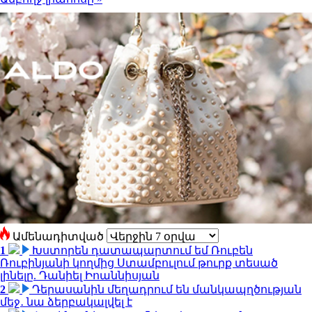
Ամենադիտված
1
Խստորեն դատապարտում եմ Ռուբեն
Ռուբինյանի կողմից Ստամբուլում թուրք տեսած
լինելը. Դանիել Իոաննիսյան
2
Դերասանին մեղադրում են մանկապղծության
մեջ․ նա ձերբակալվել է