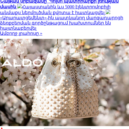
Նաթան սրբազանը՝ Պոլսո պատրիարքի լռության
մասին
Հայաստանին ևս 5000 էլեկտրոմոբիլի
անմաքս ներմուծման քվոտա է հատկացվել
«Արարատցեմենտ»-ին պատկանող մարզադպրոցի
ձեռքբերման գործընթացում խախտումներ են
հայտնաբերվել
Ամբողջ լրահոսը »