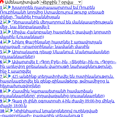
Ամենադիտված
1
Խստորեն դատապարտում եմ Ռուբեն
Ռուբինյանի կողմից Ստամբուլում թուրք տեսած
լինելը. Դանիել Իոաննիսյան
2
Դերասանին մեղադրում են մանկապղծության
մեջ․ նա ձերբակալվել է
3
Սիլվա Հակոբյանը հայտնել է ցավալի կորստի
մասին (Լուսանկար)
4
Նիկոլ Փաշինյանը հայտնել է առավոտյան
ստացած «տարօրինակ» նամակի մասին
5
Արտակարգ դեպք Սևանում. Մանրամասներ
(լուսանկարներ)
6
Ավարտվել է «Գող Բջե»-ին, «Տեցիկ»-ին ու «Գոջո»-
ին առնչվող քրեական վարույթի նախաքննությունը.
ինչ է պարզվել
7
425 անձինք տեղափոխվել են ոստիկանություն․
հայտնաբերվել են զենք-զինամթերք, թմրամիջոց և
հետախուզվողներ
8
Հասմիկ Կարապետյանի համարձակ
լուսանկարները՝ լողավազանից (լուսանկարներ)
9
Գազ չի լինի օգոստոսի 4-ին ժամը 09:00-ից մինչև
ժամը 18:00-ն
10
Կիլիկիայում կրակոցներով ուղեկցված
«ռազբորկայի» բացառիկ տեսանյութ է