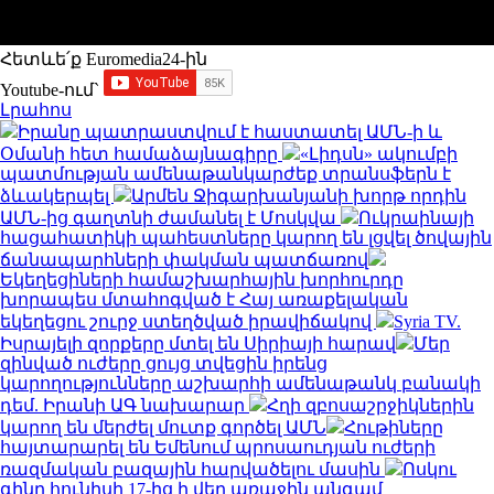
Հետևե՛ք Euromedia24-ին
Youtube-ում`
Լրահոս
Իրանը պատրաստվում է հաստատել ԱՄՆ-ի և
Օմանի հետ համաձայնագիրը
«Լիդսն» ակումբի
պատմության ամենաթանկարժեք տրանսֆերն է
ձևակերպել
Արմեն Ջիգարխանյանի խորթ որդին
ԱՄՆ-ից գաղտնի ժամանել է Մոսկվա
Ուկրաինայի
հացահատիկի պահեստները կարող են լցվել ծովային
ճանապարհների փակման պատճառով
Եկեղեցիների համաշխարհային խորհուրդը
խորապես մտահոգված է Հայ առաքելական
եկեղեցու շուրջ ստեղծված իրավիճակով
Syria TV.
Իսրայելի զորքերը մտել են Սիրիայի հարավ
Մեր
զինված ուժերը ցույց տվեցին իրենց
կարողությունները աշխարհի ամենաթանկ բանակի
դեմ. Իրանի ԱԳ նախարար
Հղի զբոսաշրջիկներին
կարող են մերժել մուտք գործել ԱՄՆ
Հութիները
հայտարարել են Եմենում պրոսաուդյան ուժերի
ռազմական բազային հարվածելու մասին
Ոսկու
գինը հունիսի 17-ից ի վեր առաջին անգամ