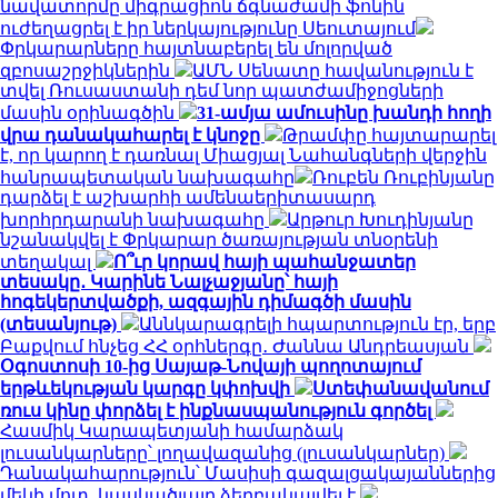
նավատորմը միգրացիոն ճգնաժամի ֆոնին
ուժեղացրել է իր ներկայությունը Սեուտայում
Փրկարարները հայտնաբերել են մոլորված
զբոսաշրջիկներին
ԱՄՆ Սենատը հավանություն է
տվել Ռուսաստանի դեմ նոր պատժամիջոցների
մասին օրինագծին
31-ամյա ամուսինը խանդի հողի
վրա դանակահարել է կնոջը
Թրամփը հայտարարել
է, որ կարող է դառնալ Միացյալ Նահանգների վերջին
հանրապետական ​​նախագահը
Ռուբեն Ռուբինյանը
դարձել է աշխարհի ամենաերիտասարդ
խորհրդարանի նախագահը
Արթուր Խուդինյանը
նշանակվել է Փրկարար ծառայության տնօրենի
տեղակալ
Ո՞ւր կորավ հայի պահանջատեր
տեսակը․ Կարինե Նալչաջյանը՝ հայի
հոգեկերտվածքի, ազգային դիմագծի մասին
(տեսանյութ)
Աննկարագրելի հպարտություն էր, երբ
Բաքվում հնչեց ՀՀ օրհներգը․ Ժաննա Անդրեասյան
Օգոստոսի 10-ից Սայաթ-Նովայի պողոտայում
երթևեկության կարգը կփոխվի
Ստեփանավանում
ռուս կինը փորձել է ինքնասպանություն գործել
Հասմիկ Կարապետյանի համարձակ
լուսանկարները՝ լողավազանից (լուսանկարներ)
Դանակահարություն՝ Մասիսի գազալցակայաններից
մեկի մոտ. կասկածյալը ձերբակալվել է