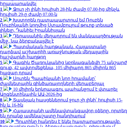
հրապարակվել
1
Ջուր չի լինի հուլիսի 28-ին ժամը 07.00-ից մինչև
հուլիսի 29-ը ժամը 07.00-ն
2
Խստորեն դատապարտում եմ Ռուբեն
Ռուբինյանի կողմից Ստամբուլում թուրք տեսած
լինելը. Դանիել Իոաննիսյան
3
Դերասանին մեղադրում են մանկապղծության
մեջ․ նա ձերբակալվել է
4
Պատմական հաղթանակ․ Հայաստանը
դարձավ աշխարհի առաջնության մեդալային
հաշվարկի հաղթող
5
Գագիկ Ծառուկյանից կբռնագանձվի 75 անշարժ
գույք, 42 ավտոմեքենա, 105 միլիարդ 865 միլիոն 865
հազար դրամ
6
Սուրեն Պապիկյանի նոր հրամանը՝
ժամկետային զինծառայողների վերաբերյալ
7
10 միլիոն երկրպագու պահանջում է վտարել
Արգենտինային ԱԱ-2026-ից
8
Տասնյակ հասցեներում ջուր չի լինի՝ հուլիսի 15-
ին և 16-ին
9
Հայաստանի ամենավտանգավոր օձերը. որտեղ
են դրանք ամենաշատը հանդիպում
10
Պուտինը հանդես է եկել հայտարարությամբ.
Խուզարկություն և ձերբակալություն․ թիրախում՝