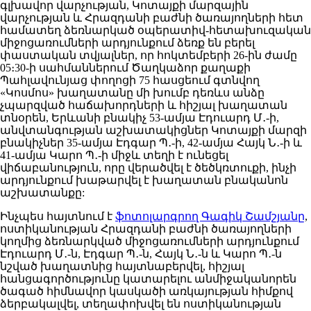
գլխավոր վարչության, Կոտայքի մարզային
վարչության և Հրազդանի բաժնի ծառայողների հետ
համատեղ ձեռնարկած օպերատիվ-հետախուզական
միջոցառումների արդյունքում ձեռք են բերել
փաստական տվյալներ, որ հոկտեմբերի 26-ին ժամը
05։30-ի սահմաններում Ծաղկաձոր քաղաքի
Պահլավունյաց փողոցի 75 հասցեում գտնվող
«Կոսմոս» խաղատանը մի խումբ դեռևս անձը
չպարզված հաճախորդների և հիշյալ խաղատան
տնօրեն, Երևանի բնակիչ 53-ամյա Էդուարդ Մ․-ի,
անվտանգության աշխատակիցներ Կոտայքի մարզի
բնակիչներ 35-ամյա Էդգար Պ․-ի, 42-ամյա Հայկ Ն․-ի և
41-ամյա Կարո Պ․-ի միջև տեղի է ունեցել
վիճաբանություն, որը վերածվել է ծեծկռտուքի, ինչի
արդյունքում խաթարվել է խաղատան բնականոն
աշխատանքը:
Ինչպես հայտնում է
ֆոտոլարգրող Գագիկ Շամշյանը
,
ոստիկանության Հրազդանի բաժնի ծառայողների
կողմից ձեռնարկված միջոցառումների արդյունքում
Էդուարդ Մ․-ն, Էդգար Պ․-ն, Հայկ Ն․-ն և Կարո Պ․-ն
նշված խաղատնից հայտնաբերվել, հիշյալ
հանցագործությունը կատարելու անմիջականորեն
ծագած հիմնավոր կասկածի առկայության հիմքով
ձերբակալվել, տեղափոխվել են ոստիկանության