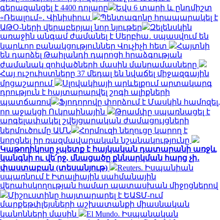
գերազանցել է 4400 դոլարը
Եվս 6 տարի և ընդմիշտ
«Ռեալում»․ Վինիսիուս
Պենտագոնը հրապարակել է
ԱԹՕ-ների վերաբերյալ նոր նյութեր
Զելենսկին
առաջին անգամ ժամանել է Սերբիա․ սպասվում են
կարևոր բանակցություններ Վուչիչի հետ
Հայտնի
են դարձել Թաիլանդի դպրոցի հրաձգության
ժամանակ զոհվածների մասին մանրամասները
Հայ ուշուիստները 37 մեդալ են նվաճել միջազգային
մրցաշարում
Սլովակիայի արևելքում արտակարգ
դրություն է հայտարարվել շոգի ալիքների
պատճառով
Ֆյոդորովը փորձում է Մասկին համոզել,
որ աջակցի Ուկրաինային
Թրամփը սպառնացել է
արգելափակել շվեյցարական ժամացույցների
ներմուծումը ԱՄՆ
Հորմուզի նեղուցը կարող է
կորցնել իր ռազմավարական նշանակությունը
Կաթողիկոսը չպետք է հայկական դատարանի առջև
կանգնի ու վե՛րջ, մնացածը քննարկման հարց չի․
փաստաբան (տեսանյութ)
Reuters. Իսպանիան
սպառնում է Իտալիային սահմանային
վերահսկողության համար պատասխան միջոցներով
Միշուստինը հայտարարել է ԵԱՏՄ-ում
մարքեթփլեյսների աշխատանքի միասնական
կանոնների մասին
El Mundo. Իսպանական