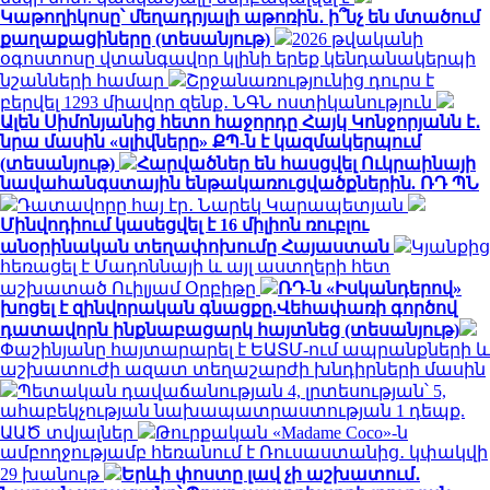
Կաթողիկոսը՝ մեղադրյալի աթոռին․ ի՞նչ են մտածում
քաղաքացիները (տեսանյութ)
2026 թվականի
օգոստոսը վտանգավոր կլինի երեք կենդանակերպի
նշանների համար
Շրջանառությունից դուրս է
բերվել 1293 միավոր զենք․ ՆԳՆ ոստիկանություն
Ալեն Սիմոնյանից հետո հաջորդը Հայկ Կոնջորյանն է․
նրա մասին «սլիվները» ՔՊ-ն է կազմակերպում
(տեսանյութ)
Հարվածներ են հասցվել Ուկրաինայի
նավահանգստային ենթակառուցվածքներին. ՌԴ ՊՆ
Դատավորը հայ էր․ Նարեկ Կարապետյան
Մինվոդիում կասեցվել է 16 միլիոն ռուբլու
անօրինական տեղափոխումը Հայաստան
Կյանքից
հեռացել է Մադոննայի և այլ աստղերի հետ
աշխատած Ուիլյամ Օրբիթը
ՌԴ-ն «Իսկանդերով»
խոցել է զինվորական գնացքը.Վեհափառի գործով
դատավորն ինքնաբացարկ հայտնեց (տեսանյութ)
Փաշինյանը հայտարարել է ԵԱՏՄ-ում ապրանքների և
աշխատուժի ազատ տեղաշարժի խնդիրների մասին
Պետական դավաճանության 4, լրտեսության՝ 5,
ահաբեկչության նախապատրաստության 1 դեպք.
ԱԱԾ տվյալներ
Թուրքական «Madame Coco»-ն
ամբողջությամբ հեռանում է Ռուսաստանից․ կփակվի
29 խանութ
Երևի փոստը լավ չի աշխատում․