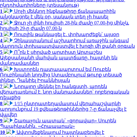
ընդդիմադիրները (տեսանյութ)
1
Սոչի մեկնող ինքնաթիռը ճանապարհին
անցկացրել է մեկ օր, սակայն տեղ չի հասել
2
Ջուր չի լինի հուլիսի 28-ին ժամը 07.00-ից մինչև
հուլիսի 29-ը ժամը 07.00-ն
3
Ռուբլին թանկացել է․ փոխարժեքն՝ այսօր
4
Չինաստանում աշխարհում առաջին անգամ
մարդուն փոխպատվաստվել է խոզի մի քանի օրգան
5
Ո՞րն է սիրված արտիստ Արտաշես
Ալեքսանյանի մահվան պատճառը. հայտնի են
մանրամասներ
6
Խստորեն դատապարտում եմ Ռուբեն
Ռուբինյանի կողմից Ստամբուլում թուրք տեսած
լինելը. Դանիել Իոաննիսյան
7
Նորայրը մեկնել էր հանգստի, արդեն
վերադառնում է. նոր մանրամասներ՝ ողբերգական
դեպքից
8
1/15 ընտրատեղամասում վերահաշվարկի
արդյունքում 19 քվեաթերթիկներից 7-ը ճանաչվել է
վավեր
9
Շառաչուն ապտակ՝ «զորավար» Սուրեն
Պապիկյանին․ «Հրապարակ»
10
Ավտոմեքենայում հայտնաբերվել է