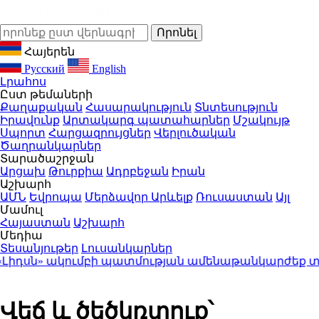
Հայերեն
Русский
English
Լրահոս
Ըստ թեմաների
Քաղաքական
Հասարակություն
Տնտեսություն
Իրավունք
Արտակարգ պատահարներ
Մշակույթ
Սպորտ
Հարցազրույցներ
Վերլուծական
Ծաղրանկարներ
Տարածաշրջան
Արցախ
Թուրքիա
Ադրբեջան
Իրան
Աշխարհ
ԱՄՆ
Եվրոպա
Մերձավոր Արևելք
Ռուսաստան
Այլ
Մամուլ
Հայաստան
Աշխարհ
Մեդիա
Տեսանյութեր
Լուսանկարներ
դսն» ակումբի պատմության ամենաթանկարժեք տրա
Վեճ և ծեծկռտուք՝