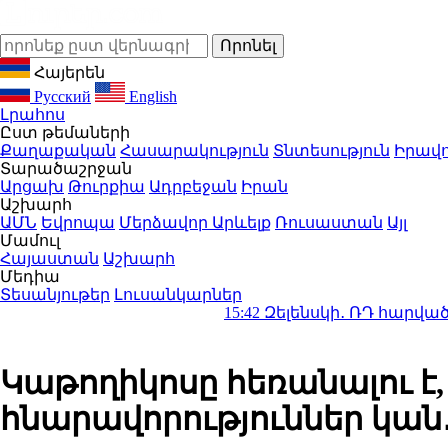
Հայերեն
Русский
English
Լրահոս
Ըստ թեմաների
Քաղաքական
Հասարակություն
Տնտեսություն
Իրավո
Տարածաշրջան
Արցախ
Թուրքիա
Ադրբեջան
Իրան
Աշխարհ
ԱՄՆ
Եվրոպա
Մերձավոր Արևելք
Ռուսաստան
Այլ
Մամուլ
Հայաստան
Աշխարհ
Մեդիա
Տեսանյութեր
Լուսանկարներ
15:42
Զելենսկի․ ՌԴ հարվածները ավեր
Կաթողիկոսը հեռանալու է, ծ
հնարավորություններ կան