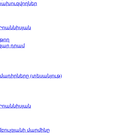
ետախուզվողներ
 Իոաննիսյան
թող
ազար դրամ
իմադիրները (տեսանյութ)
 Իոաննիսյան
բուլցյանի մարմինը