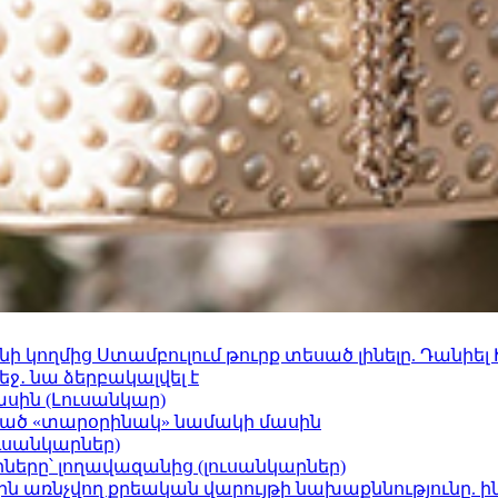
 կողմից Ստամբուլում թուրք տեսած լինելը. Դանիել
ջ․ նա ձերբակալվել է
ասին (Լուսանկար)
ացած «տարօրինակ» նամակի մասին
ւսանկարներ)
երը՝ լողավազանից (լուսանկարներ)
ո»-ին առնչվող քրեական վարույթի նախաքննությունը. ի