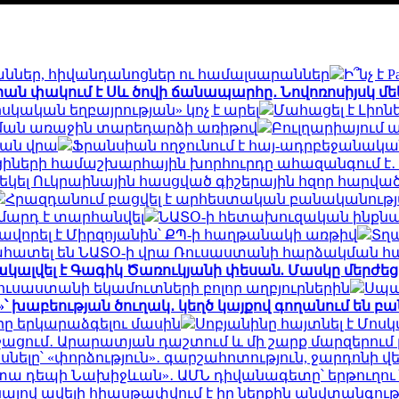
յաններ, հիվանդանոցներ ու համալսարաններ
Ի՞նչ է 
իան փակում է Սև ծովի ճանապարհը․ Նովոռոսիյսկ մ
ական եղբայրության» կոչ է արել
Մահացել է Լիոն
րման առաջին տարեդարձի առիթով
Բուլղարիայում 
յան վրա
Ֆրանսիան ողջունում է հայ-ադրբեջանակ
ցիների համաշխարհային խորհուրդը ահազանգում է․ 
ս եկել Ուկրաինային հասցված գիշերային հզոր հարվա
Հրազդանում բացվել է արհեստական բանականութ
 մարդ է տարհանվել
ՆԱՏՕ-ի հետախուզական ինքնաթի
հավորել է Միրզոյանին՝ ՔՊ-ի հաղթանակի առթիվ
Տղա
ահատել են ՆԱՏՕ-ի վրա Ռուսաստանի հարձակման հ
կալվել է Գագիկ Ծառուկյանի փեսան. Մասկը մերժեց
ուսաստանի եկամուտների բոլոր աղբյուրներին
Սպաս
»՝ խաբեության ծուղակ․ կեղծ կայքով գողանում են բ
ը երկարաձգելու մասին
Սոբյանինը հայտնել է Մոս
շացում․ Արարատյան դաշտում և մի շարք մարզերու
ասնելը՝ «փորձություն»․ գարշահոտություն, ջարդո
 կտա դեպի Նախիջևան»․ ԱՄՆ դիվանագետը՝ երթուղո
ալով ավելի հիասթափվում է իր ներքին անվտանգո