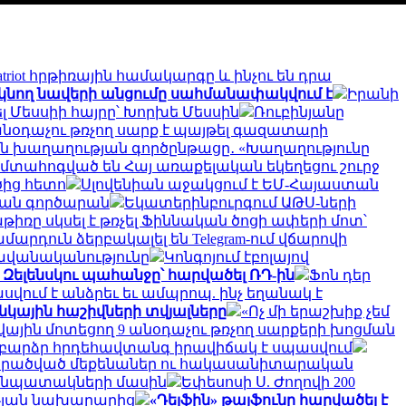
Patriot հրթիռային համակարգը և ինչու են դրա
եկնող նավերի անցումը սահմանափակվում է
Իրանի
ել Մեսսիի հայրը՝ Խորխե Մեսսին
Ռուբինյանը
անօդաչու թռչող սարք է պայթել գազատարի
ան խաղաղության գործընթացը․ «Խաղաղությունը
մտահոգված են Հայ առաքելական եկեղեցու շուրջ
ծից հետո
Սլովենիան աջակցում է ԵՄ-Հայաստան
յան գործարան
Եկատերինբուրգում ԱԹՍ-ների
ռը սկսել է թռչել Ֆիննական ծոցի ափերի մոտ՝
մարդուն ձերբակալել են Telegram-ում վճարովի
ավանականությունը
Կոնգոյում էբոլայով
 Զելենսկու պահանջը՝ հարվածել ՌԴ-ին
Ֆոն դեր
վում է անձրեւ եւ ամպրոպ. ինչ եղանակ է
անկային հաշիվների տվյալները
«Ոչ մի երաշխիք չեմ
կվային մոտեցող 9 անօդաչու թռչող սարքերի խոցման
մ բարձր հրդեհավտանգ իրավիճակ է սպասվում
նի վերածված մեքենաներ ու հակասանիտարական
ւ նպատակների մասին
Եփեսոսի Ս. Ժողովի 200
ւթյան նախարարից
«Դելֆին» թայֆունը հարվածել է