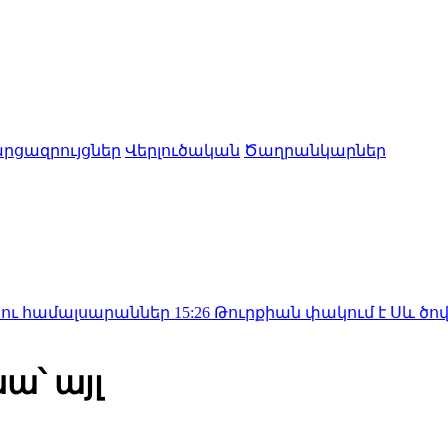
րցազրույցներ
Վերլուծական
Ծաղրանկարներ
սարաններ
15:26
Թուրքիան փակում է Սև ծովի ճանապա
ա՝ այլ
)