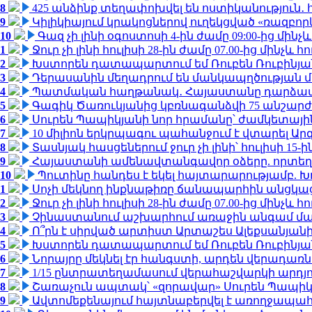
8
425 անձինք տեղափոխվել են ոստիկանություն․
9
Կիլիկիայում կրակոցներով ուղեկցված «ռազբո
10
Գազ չի լինի օգոստոսի 4-ին ժամը 09:00-ից մինչև
1
Ջուր չի լինի հուլիսի 28-ին ժամը 07.00-ից մինչև հո
2
Խստորեն դատապարտում եմ Ռուբեն Ռուբինյանի
3
Դերասանին մեղադրում են մանկապղծության մե
4
Պատմական հաղթանակ․ Հայաստանը դարձավ 
5
Գագիկ Ծառուկյանից կբռնագանձվի 75 անշարժ գո
6
Սուրեն Պապիկյանի նոր հրամանը՝ ժամկետային
7
10 միլիոն երկրպագու պահանջում է վտարել Արգ
8
Տասնյակ հասցեներում ջուր չի լինի՝ հուլիսի 15-ին
9
Հայաստանի ամենավտանգավոր օձերը. որտեղ
10
Պուտինը հանդես է եկել հայտարարությամբ. Խո
1
Սոչի մեկնող ինքնաթիռը ճանապարհին անցկացրե
2
Ջուր չի լինի հուլիսի 28-ին ժամը 07.00-ից մինչև հո
3
Չինաստանում աշխարհում առաջին անգամ մա
4
Ո՞րն է սիրված արտիստ Արտաշես Ալեքսանյա
5
Խստորեն դատապարտում եմ Ռուբեն Ռուբինյանի
6
Նորայրը մեկնել էր հանգստի, արդեն վերադառն
7
1/15 ընտրատեղամասում վերահաշվարկի արդյուն
8
Շառաչուն ապտակ՝ «զորավար» Սուրեն Պապի
9
Ավտոմեքենայում հայտնաբերվել է առողջապահ