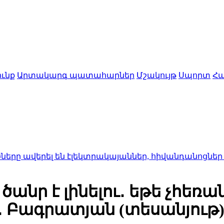
ւնք
Արտակարգ պատահարներ
Մշակույթ
Սպորտ
Հա
ել են էլեկտրակայաններ, հիվանդանոցներ ու համալ
անր է լինելու․ եթե չհեռան
․ Բագրատյան (տեսանյութ