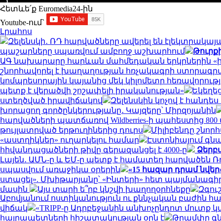
Հետևե՛ք Euromedia24-ին
Youtube-ում`
Լրահոս
Զելենսկի․ ՌԴ հարվածները ավերել են էլեկտրակա
պաշարները սպառվում ամբողջ աշխարհում
Թուրք
ԱԳ նախարարը հարևան մահմեդական երկրներին «իսկ
շնորհավորել է խաղաղության հռչակագրի ստորագ
կոմպրեսորային կայանից մեկ կիլոմետր հեռավորութ
պետք է վերածվի շոշափելի իրականության»
Եկեղե
ստեղծված իրավիճակով
Զելենսկին կոչով է հանդե
խորացող գործընկերությանը․ Կայզերը՝ Միրզոյանին
հարվածների պատճառով Wildberries-ի պահեստից 800
թույլատրված երթուղիներից դուրս
Միլիբենդը շնոր
«աստղիկներ» ուղարկելու համար
Էստոնիայում գն
հիվանդացածների թիվը գերազանցել է 4000-ը
Ձերբա
Լայեն․ ԱՄՆ-ը և ԵՄ-ը պետք է համատեղ հարվածեն Ռ
սպասվում առաջիկա օրերին
«15 հազար դրամ նվեր
ստացել». Մխիթարյանը՝ «Ինտերի» հետ պայմանագիր
մասին
Այս տարի ե՞րբ կնշվի խաղողօրհնեքը
Զգու
Աբովյանում ոստիկանություն ու քննչական բաժին հ
վիճակ
«TRIPP-ը Ադրբեջանին անխոչընդոտ մուտք
հայրապետների հիշատակության օրն է
Թրամփը գն