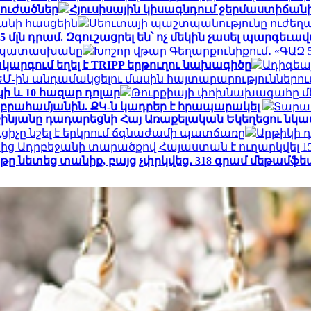
տուժածներ
Հյուսիսային կիսագնդում ջերմաստիճանի 
տանի հասցեին
Սեուտայի ​​պաշտպանությունը ուժեղ
մլն դրամ. Զգուշացրել են՝ ոչ մեկին չասել պարգեւա
ր պատասխանը
Խոշոր վթար Գեղարքունիքում․ «ԳԱԶ 53»
ակարգում եղել է TRIPP երթուղու նախագիծը
Ադիգեա
ԵՄ-ին անդամակցելու մասին հայտարարություններու
կի և 10 հազար դոլար
Թուրքիայի փոխնախագահը մե
Աբրահամյանին. ՔԿ-ն կադրեր է հրապարակել
Տարադ
աշինյանը դադարեցնի Հայ Առաքելական Եկեղեցու 
ւցիչը նշել է երկրում ճգնաժամի պատճառը
Արթիկի 
ց Ադրբեջանի տարածքով Հայաստան է ուղարկվել 15
ը նետեց տանիք, բայց չփրկվեց․ 318 գրամ մեթամֆ