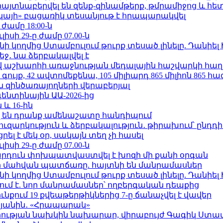
 հայտնաբերվել են զենք-զինամթերք, թմրամիջոց և հ
րկայի» բացառիկ տեսանյութ է հրապարակվել
 ժամը 18:00-ն
ւլիսի 29-ը ժամը 07.00-ն
 կողմից Ստամբուլում թուրք տեսած լինելը. Դանիել
ջ․ նա ձերբակալվել է
աշխարհի առաջնության մեդալային հաշվարկի հաղ
ւյք, 42 ավտոմեքենա, 105 միլիարդ 865 միլիոն 865 հ
 զինծառայողների վերաբերյալ
ենտինային ԱԱ-2026-ից
 և 16-ին
 են դրանք ամենաշատը հանդիպում
ւզարկություն և ձերբակալություն․ թիրախում՝ ընդդ
լ է մեկ օր, սակայն տեղ չի հասել
ւլիսի 29-ը ժամը 07.00-ն
րդուն փոխպատվաստվել է խոզի մի քանի օրգան
նի մահվան պատճառը. հայտնի են մանրամասներ
 կողմից Ստամբուլում թուրք տեսած լինելը. Դանիել
ում է. նոր մանրամասներ՝ ողբերգական դեպքից
քում 19 քվեաթերթիկներից 7-ը ճանաչվել է վավեր
կյանին․ «Հրապարակ»
ության նախկին նախարար, վիրաբույժ Գագիկ Ստամ