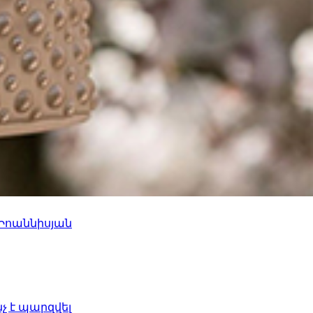
 Իոաննիսյան
նչ է պարզվել