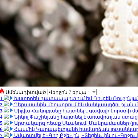
Ամենադիտված
1
Խստորեն դատապարտում եմ Ռուբեն Ռուբինյանի
2
Դերասանին մեղադրում են մանկապղծության մե
3
Սիլվա Հակոբյանը հայտնել է ցավալի կորստի մ
4
Նիկոլ Փաշինյանը հայտնել է առավոտյան ստ
5
Արտակարգ դեպք Սևանում. Մանրամասներ (լո
6
Հասմիկ Կարապետյանի համարձակ լուսանկարն
7
Ավարտվել է «Գող Բջե»-ին, «Տեցիկ»-ին ու «Գոջ