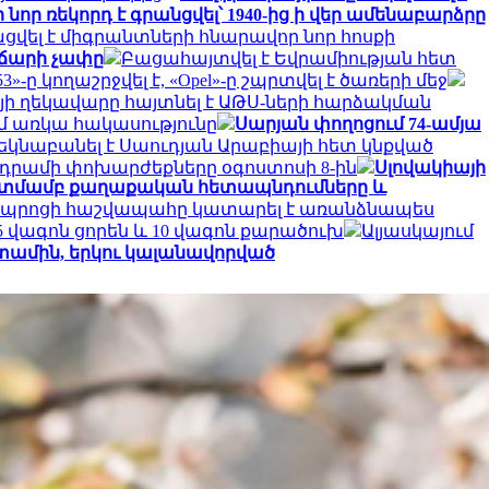
նոր ռեկորդ է գրանցվել՝ 1940-ից ի վեր ամենաբարձրը
ացվել է միգրանտների հնարավոր նոր հոսքի
վճարի չափը
Բացահայտվել է Եվրամիության հետ
-ը կողաշրջվել է, «Opel»-ը շպրտվել է ծառերի մեջ
յի ղեկավարը հայտնել է ԱԹՍ-ների հարձակման
մ առկա հակասությունը
Սարյան փողոցում 74-ամյա
կնաբանել է Սաուդյան Արաբիայի հետ կնքված
րամի փոխարժեքները օգոստոսի 8-ին
Սլովակիայի
նկատմամբ քաղաքական հետապնդումները և
դպրոցի հաշվապահը կատարել է առանձնապես
 վագոն ցորեն և 10 վագոն քարածուխ
Ալյասկայում
ետամին, երկու կալանավորված