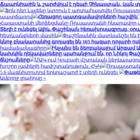
Ճապոնիային և շարժվում է դեպի Չինաստան․ կան 
Ֆոն դեր Լայենը կտրուկ է արտահայտվել Ռուսաս
պատճառով
Հեռացող պատգամավորների հաշվին՝ 5 
Հայաստանի մերձեցմանը Ռուսաստանի հնարավո
Տեղի է ունեցել Ալիև-Փաշինյան հեռախոսազրույց․ օր
հետևանքների մասին
Փաշինյանին մատնանշել են 
կնոջ բնակարանից գողացել են 165 հազար դոլարի ոս
համաձայնագիրը
Ինչպես են ձերբակալում Արգամ 
նախկին ղեկավարները պահանջում են, որ Նիկոլ Փ
ճնշումները
ՄԱԿ-ում Կուբայի մշտական ​​ներկայացո
խոշոր չափերի հափշտակություն. ՀԿԿ
Ռուսաստանի
5.6 մագնիտուդով երկրաշարժ է տեղի ունեցել
Փաթեթ
Ամբողջ լրահոսը »