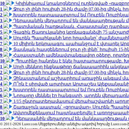
10
Կիլիկիայում կրակոցներով ուղեկցված «ռազբ
1
Ջուր չի լինի հուլիսի 28-ին ժամը 07.00-ից մինչև հո
2
Խստորեն դատապարտում եմ Ռուբեն Ռուբինյանի
3
Դերասանին մեղադրում են մանկապղծության մե
4
Պատմական հաղթանակ․ Հայաստանը դարձավ 
5
Գագիկ Ծառուկյանից կբռնագանձվի 75 անշարժ գո
6
Սուրեն Պապիկյանի նոր հրամանը՝ ժամկետային
7
10 միլիոն երկրպագու պահանջում է վտարել Արգ
8
Տասնյակ հասցեներում ջուր չի լինի՝ հուլիսի 15-ին
9
Հայաստանի ամենավտանգավոր օձերը. որտեղ
10
Պուտինը հանդես է եկել հայտարարությամբ. Խո
1
Սոչի մեկնող ինքնաթիռը ճանապարհին անցկացրե
2
Ջուր չի լինի հուլիսի 28-ին ժամը 07.00-ից մինչև հո
3
Չինաստանում աշխարհում առաջին անգամ մա
4
Ո՞րն է սիրված արտիստ Արտաշես Ալեքսանյա
5
Խստորեն դատապարտում եմ Ռուբեն Ռուբինյանի
6
Նորայրը մեկնել էր հանգստի, արդեն վերադառն
7
1/15 ընտրատեղամասում վերահաշվարկի արդյուն
8
Շառաչուն ապտակ՝ «զորավար» Սուրեն Պապի
9
Ավտոմեքենայում հայտնաբերվել է առողջապահ
10
Դերասանին մեղադրում են մանկապղծության մե
© 2011-2026 Lurer.com Մեջբերումներ անելիս ակտիվ հղումը Lure