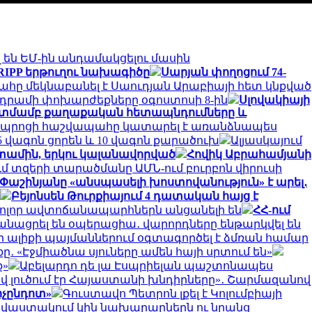
 են ԵՄ-ին անդամակցելու մասին
TRIPP երթուղու նախագիծը
Սարյան փողոցում 74-
ը մեկնաբանել է Սաուդյան Արաբիայի հետ կնքված
րամի փոխարժեքները օգոստոսի 8-ին
Սլովակիայի
նկատմամբ քաղաքական հետապնդումները և
դպրոցի հաշվապահը կատարել է առանձնապես
 վագոն ցորեն և 10 վագոն քարածուխ
Ալյասկայում
ետամին, երկու կալանավորված
Հովիկ Աբրահամյանի
ւմ տզերի տարածմանը ԱՄՆ-ում բուրբոն վիրուսի
Փաշինյանը «անսպասելի խոստովանություն» է արել․
Բեյոնսեն Թուրքիայում 4 դատական հայց է
բոլոր ավտոճանապարհներն անցանելի են
ՀՀ-ում
նացրել են օպերացիա․ վարորդները ենթարկվել են
գի ալիքի պայմաններում օգտագործել է ձմռան համար
․ «Էջմիածնա սյուները ամեն հայի սրտում են»
ք»
Աբելարդո դե լա Էսպրիելան պաշտոնապես
ով լուծում էր Հայաստանի խնդիրները»․ Շարմազանով
ոչընդոտ»
Գուստավո Պետրոն լքել է Կոլումբիայի
 վաստակում կին նախարարներն ու նրանց