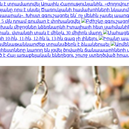
է տրամադրվել Արայիկ Հարությունյանին. «Ժողովու
յանը որս է սկսել Ծառուկյանի համախոհների նկա
պարակ». Խիստ զգուշացրել են՝ ոչ մեկին չասել պ
 մլն դրամ գումար է փոխանցվել
Բժիշկը զգուշացր
ն միջոցներ կձեռնարկի Իտալիայի հետ սահմանի
տան․ վտանգի տակ է մինչև 30 միլիոն մարդ
Մահացել
ին, 11-ին, 12-ին և 13-ին գազ չի լինելու
Իրանը պա
 ամենաթանկարժեք տրանսֆերն է ձևակերպել
Արմե
եստները կարող են լցվել ծովային ճանապարհներ
 Հայ առաքելական եկեղեցու շուրջ ստեղծված իրա