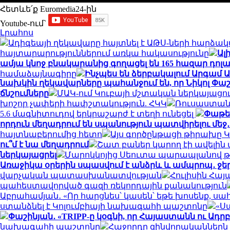
Հետևե՛ք Euromedia24-ին
Youtube-ում`
Լրահոս
Ադիգեայի ղեկավարը հայտնել է ԱԹՍ-ների հարձա
հայտարարություններում առկա հակասությունը
Ալ
ամյա կնոջ բնակարանից գողացել են 165 հազար դոլա
համաձայնագիրը
Ինչպես են ձերբակալում Արգամ 
նախկին ղեկավարները պահանջում են, որ Նիկոլ Փ
ճնշումները
ՄԱԿ-ում Կուբայի մշտական ​​ներկայացո
խոշոր չափերի հափշտակություն. ՀԿԿ
Ռուսաստանի
5.6 մագնիտուդով երկրաշարժ է տեղի ունեցել
Փաթեթ
որդուն մեղադրում են սպանություն պատվիրելու մեջ
հայտնաբերումից հետո
Այս գործընթացի թիրախը Կ
ու՞մ է նա մեղադրում
Շատ բաներ կարող էի ավելին 
ներկայացրել
Մարոկկոյից Սեուտա պարապլանով թ
Առաջիկա օրերին սպասվում է անձրև և ամպրոպ․ ջ
վարչական պատասխանատվության
Հուլիսին Հա
պահեստավորված գազի ռեկորդային քանակություն
Աբրահամյան․ «Որ հարցնես՝ կասեն՝ եթե խոսենք, ս
ստանձնել է Կոլումբիայի նախագահի պաշտոնը
«Ս
Փաշինյան․ «TRIPP-ը կօգնի, որ Հայաստանն ու Ադ
նախագահի պաշտոնը
Հաջորդը զինվորականներն