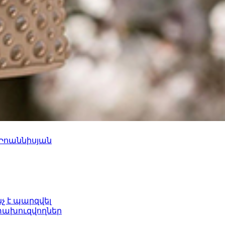
 Իոաննիսյան
նչ է պարզվել
ետախուզվողներ