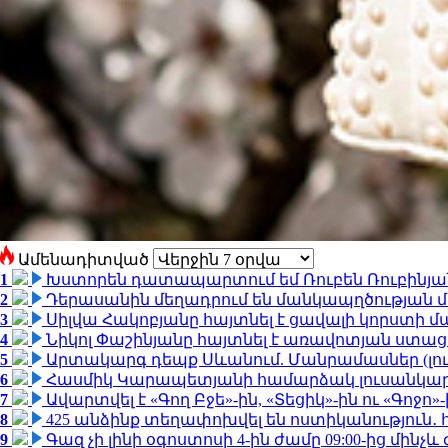
Ամենադիտված
1
Խստորեն դատապարտում եմ Ռուբեն Ռուբինյանի
2
Դերասանին մեղադրում են մանկապղծության մե
3
Սիլվա Հակոբյանը հայտնել է ցավալի կորստի մ
4
Նիկոլ Փաշինյանը հայտնել է առավոտյան ստ
5
Արտակարգ դեպք Սևանում. Մանրամասներ (լո
6
Հասմիկ Կարապետյանի համարձակ լուսանկարն
7
Ավարտվել է «Գող Բջե»-ին, «Տեցիկ»-ին ու «Գոջ
8
425 անձինք տեղափոխվել են ոստիկանություն․
9
Գազ չի լինի օգոստոսի 4-ին ժամը 09:00-ից մինչև 