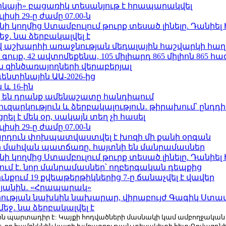
որկայի» բացառիկ տեսանյութ է հրապարակվել
ւլիսի 29-ը ժամը 07.00-ն
 կողմից Ստամբուլում թուրք տեսած լինելը. Դանիել
ջ․ նա ձերբակալվել է
աշխարհի առաջնության մեդալային հաշվարկի հաղ
ւյք, 42 ավտոմեքենա, 105 միլիարդ 865 միլիոն 865 հ
 զինծառայողների վերաբերյալ
ենտինային ԱԱ-2026-ից
 և 16-ին
 են դրանք ամենաշատը հանդիպում
ւզարկություն և ձերբակալություն․ թիրախում՝ ընդդ
լ է մեկ օր, սակայն տեղ չի հասել
ւլիսի 29-ը ժամը 07.00-ն
րդուն փոխպատվաստվել է խոզի մի քանի օրգան
նի մահվան պատճառը. հայտնի են մանրամասներ
 կողմից Ստամբուլում թուրք տեսած լինելը. Դանիել
ում է. նոր մանրամասներ՝ ողբերգական դեպքից
քում 19 քվեաթերթիկներից 7-ը ճանաչվել է վավեր
կյանին․ «Հրապարակ»
ության նախկին նախարար, վիրաբույժ Գագիկ Ստամ
ջ․ նա ձերբակալվել է
r.com-ին պարտադիր է: Կայքի հոդվածների մասնակի կամ ամբողջակա