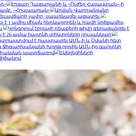
րդ»
Էդգար Ղազարյանի և «Ուժեղ Հայաստան»-ի
տմամբ․ «Հրապարակ»
Աղվան Վարդանյանը
արգեւավճարի չափը, սպառնացել ազատել
ել է 1 ամիս միայն հնդկացորեն և հավի կրծքամիս
ն
Կոնգոյում էբոլայի դեպքերի թիվը գերազանցել է
 է 26-ամյա հայտնի տիկտոկերը (լուսանկար)
տրաստվում է հաստատել ԱՄՆ-ի և Օմանի հետ
ն Ջիգարխանյանի խորթ որդին ԱՄՆ-ից գաղտնի
ի փակման պատճառով
Եկեղեցիների
վիճակով