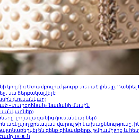
 կողմից Ստամբուլում թուրք տեսած լինելը. Դանիել
ջ․ նա ձերբակալվել է
ասին (Լուսանկար)
ացած «տարօրինակ» նամակի մասին
ւսանկարներ)
երը՝ լողավազանից (լուսանկարներ)
ո»-ին առնչվող քրեական վարույթի նախաքննությունը. ի
 հայտնաբերվել են զենք-զինամթերք, թմրամիջոց և հ
ժամը 18:00-ն