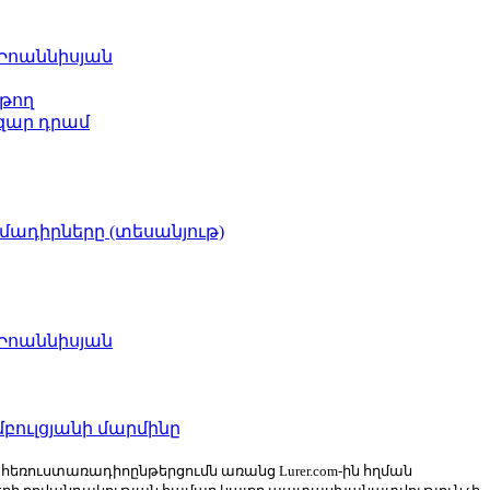
 Իոաննիսյան
թող
ազար դրամ
իմադիրները (տեսանյութ)
 Իոաննիսյան
բուլցյանի մարմինը
ն հեռուստառադիոընթերցումն առանց Lurer.com-ին հղման