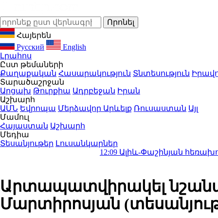
Հայերեն
Русский
English
Լրահոս
Ըստ թեմաների
Քաղաքական
Հասարակություն
Տնտեսություն
Իրավո
Տարածաշրջան
Արցախ
Թուրքիա
Ադրբեջան
Իրան
Աշխարհ
ԱՄՆ
Եվրոպա
Մերձավոր Արևելք
Ռուսաստան
Այլ
Մամուլ
Հայաստան
Աշխարհ
Մեդիա
Տեսանյութեր
Լուսանկարներ
12:09
Ալիև-Փաշինյան հեռախոսազրույց․ 
Արտապատվիրակել նշանակո
Մարտիրոսյան (տեսանյութ