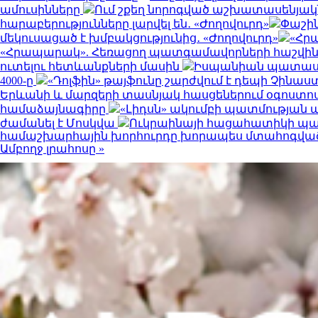
ամուսինները
Ում շքեղ նորոգված աշխատասենյակն 
հարաբերությունները լարվել են․ «Ժողովուրդ»
Փաշին
մեկուսացած է խմբակցությունից․ «Ժողովուրդ»
«Հրա
«Հրապարակ». Հեռացող պատգամավորների հաշվին 5
ուտելու հետևանքների մասին
Իսպանիան պատասխա
4000-ը
«Դոլֆին» թայֆունը շարժվում է դեպի Չինաս
Երևանի և մարզերի տասնյակ հասցեներում օգոստոսի 10-
համաձայնագիրը
«Լիդսն» ակումբի պատմության
ժամանել է Մոսկվա
Ուկրաինայի հացահատիկի պահ
համաշխարհային խորհուրդը խորապես մտահոգված է
Ամբողջ լրահոսը »