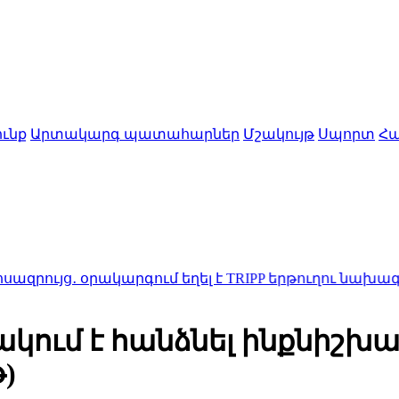
ւնք
Արտակարգ պատահարներ
Մշակույթ
Սպորտ
Հա
օրակարգում եղել է TRIPP երթուղու նախագիծը
12:06
Սա
ւմ է հանձնել ինքնիշխան
)