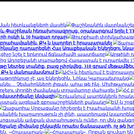
կման հետևանքների մասին
Փաշինյանին մատնանշել
իև-Փաշինյան հեռախոսազրույց․ օրակարգում եղել է 
րի ոսկի և 10 հազար դոլար
Թուրքիայի փոխնախագահ
Աբրահամյանին. ՔԿ-ն կադրեր է հրապարակել
Տարադ
աշինյանը դադարեցնի Հայ Առաքելական Եկեղեցու 
ւցիչը նշել է երկրում ճգնաժամի պատճառը
Արթիկի 
ց Ադրբեջանի տարածքով Հայաստան է ուղարկվել 15
ը նետեց տանիք, բայց չփրկվեց․ 318 գրամ մեթամֆ
․ ՔԿ-ն մանրամասնում է
ԱՀԿ-ն հետևում է Եվրոպայո
աթողիկոսը չէ, այլ Եկեղեցին․ Նինա Կարապետյանց
անել… Չեմպիոնների լիգան, ահա թե ինչ. Մխիթարյան
ռչելու փորձի ժամանակ տղամարդը մահացել է
ՀՀ 
երմաստիճանը կնվազի
Երևանում պարեկներն իրակա
յաստան այցելած զբոսաշրջիկների քանակը
ԵՄ-ն շո
Զաքարիա Սրբազանը հիշեցրել է Իսահակյանի խոսքը
ահմանին խաղաղություն չի լինի, պատերազմ կսադրեն
արգսյանն այնքան վստահություն ուներ, որ մեկ զանգ
րբեջանը միմյանց ընկալեն որպես ճանապարհ, ոչ թե խ
 են․ «Հրապարակ»
«Հրապարակ». Որքան գումար են