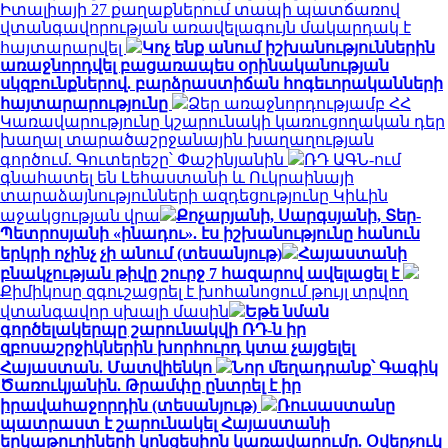
Իտալիայի 27 քաղաքներում տապի պատճառով
վտանգավորության առավելագույն մակարդակ է
հայտարարվել
Կոչ ենք անում իշխանություններին
առաջնորդվել բացառապես օրինականության
սկզբունքներով. բարձրաստիճան հոգեւորականների
հայտարարությունը
Ձեր առաջնորդությամբ ՀՀ
Կառավարությունը կշարունակի կառուցողական դեր
խաղալ տարածաշրջանային խաղաղության
գործում. Գուտերեշը՝ Փաշինյանին
ՌԴ ԱԳՆ-ում
գնահատել են Լեհաստանի և Ուկրաինայի
տարաձայնությունների ազդեցությունը Կիևին
աջակցության վրա
Քոչարյանի, Սարգսյանի, Տեր-
Պետրոսյանի «ինադու». էս իշխանությունը հանուն
երկրի ոչինչ չի անում (տեսանյութ)
Հայաստանի
բնակչության թիվը շուրջ 7 հազարով ավելացել է
Քիմիկոսը զգուշացրել է խոհանոցում թույլ տրվող
վտանգավոր սխալի մասին
Եթե նման
գործելակերպը շարունակվի ՌԴ-ն իր
զբոսաշրջիկներին խորհուրդ կտա չայցելել
Հայաստան. Մատվիենկո
Նոր մեղադրանք՝ Գագիկ
Ծառուկյանին. Թրամփը ընտրել է իր
իրավահաջորդին (տեսանյութ)
Ռուսաստանը
պատրաստ է շարունակել Հայաստանի
երկաթուղիների կոնցեսիոն կառավարումը. Օվերչուկ