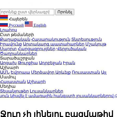
Հայերեն
Русский
English
Լրահոս
Ըստ թեմաների
Քաղաքական
Հասարակություն
Տնտեսություն
Իրավունք
Արտակարգ պատահարներ
Մշակույթ
Սպորտ
Հարցազրույցներ
Վերլուծական
Ծաղրանկարներ
Տարածաշրջան
Արցախ
Թուրքիա
Ադրբեջան
Իրան
Աշխարհ
ԱՄՆ
Եվրոպա
Մերձավոր Արևելք
Ռուսաստան
Այլ
Մամուլ
Հայաստան
Աշխարհ
Մեդիա
Տեսանյութեր
Լուսանկարներ
ն կիսվել է ամառային հանգստի լուսանկարներով (ֆո
Ջուր չի լինելու բազմաթիվ