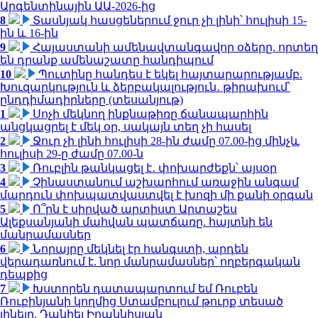
Արգենտինային ԱԱ-2026-ից
8
Տասնյակ հասցեներում ջուր չի լինի՝ հուլիսի 15-
ին և 16-ին
9
Հայաստանի ամենավտանգավոր օձերը. որտեղ
են դրանք ամենաշատը հանդիպում
10
Պուտինը հանդես է եկել հայտարարությամբ.
Խուզարկություն և ձերբակալություն․ թիրախում՝
ընդդիմադիրները (տեսանյութ)
1
Սոչի մեկնող ինքնաթիռը ճանապարհին
անցկացրել է մեկ օր, սակայն տեղ չի հասել
2
Ջուր չի լինի հուլիսի 28-ին ժամը 07.00-ից մինչև
հուլիսի 29-ը ժամը 07.00-ն
3
Ռուբլին թանկացել է․ փոխարժեքն՝ այսօր
4
Չինաստանում աշխարհում առաջին անգամ
մարդուն փոխպատվաստվել է խոզի մի քանի օրգան
5
Ո՞րն է սիրված արտիստ Արտաշես
Ալեքսանյանի մահվան պատճառը. հայտնի են
մանրամասներ
6
Նորայրը մեկնել էր հանգստի, արդեն
վերադառնում է. նոր մանրամասներ՝ ողբերգական
դեպքից
7
Խստորեն դատապարտում եմ Ռուբեն
Ռուբինյանի կողմից Ստամբուլում թուրք տեսած
լինելը. Դանիել Իոաննիսյան