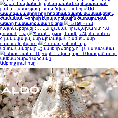
Օլեգ Գազմանովը քննադատել է արհեստական
բանականությամբ ստեղծված երգերը
ԱԺ
պատգամավորի հոր հոգեհանգստին մասնակցելու
ժամանակ Գորիսի էկոպարեկային ծառայության
պետը հանկարծամահ է եղել
«Էմ Ջի»-ում
հայտնաբերվել է 38 վարչական իրավախախտում
(տեսանյութ)
Պուտինը թույլ է տվել «Շերեմետևո»
օդանավակայանի պետական բաժնեմասի
մասնավորեցումը
Գումարը կհոսի այս
կենդանակերպի նշանների ձեռքը. ո՞վ կհարստանա
Լեհաստանում կբացեն Եվրոպայում Աստվածամոր
ամենաբարձր արձանը
Ամբողջ լրահոսը »