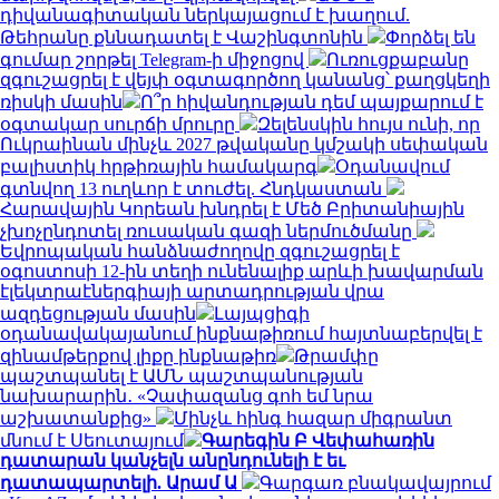
դիվանագիտական ներկայացում է խաղում.
Թեհրանը քննադատել է Վաշինգտոնին
Փորձել են
գումար շորթել Telegram-ի միջոցով
Ուռուցքաբանը
զգուշացրել է վեյփ օգտագործող կանանց՝ քաղցկեղի
ռիսկի մասին
Ո՞ր հիվանդության դեմ պայքարում է
օգտակար սուրճի մրուրը
Զելենսկին հույս ունի, որ
Ուկրաինան մինչև 2027 թվականը կմշակի սեփական
բալիստիկ հրթիռային համակարգ
Օդանավում
գտնվող 13 ուղևոր է տուժել. Հնդկաստան
Հարավային Կորեան խնդրել է Մեծ Բրիտանիային
չխոչընդոտել ռուսական գազի ներմուծմանը
Եվրոպական հանձնաժողովը զգուշացրել է
օգոստոսի 12-ին տեղի ունենալիք արևի խավարման
էլեկտրաէներգիայի արտադրության վրա
ազդեցության մասին
Լայպցիգի
օդանավակայանում ինքնաթիռում հայտնաբերվել է
զինամթերքով լիքը ինքնաթիռ
Թրամփը
պաշտպանել է ԱՄՆ պաշտպանության
նախարարին․ «Չափազանց գոհ եմ նրա
աշխատանքից»
Մինչև հինգ հազար միգրանտ
մնում է Սեուտայում
Գարեգին Բ Վեփահառին
դատարան կանչելն անընդունելի է եւ
դատապարտելի. Արամ Ա
Գարգառ բնակավայրում