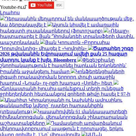
Youtube-ում`
Լրահոս
Դերասանին մեղադրում են մանկապղծության մեջ․
նա ձերբակալվել է
Ալսուն կիսվել է ամառային
հանգստի լուսանկարներով (ֆոտոշարք)
«Ռեալը»
հայտարարել է Յան Դիոմանդեի տրանսֆերի մասին․
պաշտոնական
Յան Կոուտոն «Բորուսիա
Դորտմունդից» միացել է «Կոմոյին»
Ծայրահեղ շոգը
2026 թվականին Եվրոպայում ավելի քան 25 հազար
մարդու կյանք է խլել. Bloomberg
Փեզեշքիանը
շնորհակալություն է հայտնել հարևան երկրներին՝
Իրանին աջակցելու համար
Կոնֆերենցիաների
լիգայի որակավորման երրորդ փուլի առաջին
խաղում «Նոան» ոչ-ոքի խաղաց «Սյոնի» հետ
Հնդկաստանի հյուսիս-արևելքում տեղի ունեցած
ջրհեղեղների հետևանքով զոհերի թիվը հասել է 97-ի
Անահիտ Կիրակոսյանի ու նախկին ամուսինու
թանկարժեք նվերը՝ դստեր հարսանիքին
(տեսանյութ)
Կապահովվեն 61 մանկապարտեզի
հիմնանորոգման, վերանորոգման շինարարական
աշխատանքները
Դամասկոսի արվարձանում
միկրոավտոբուսում պայթյուն է որոտացել․ երկու
մարդ զոհվել է, 13-ը՝ վիրավորվել
ԱՄՆ-ն