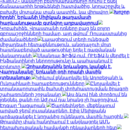
«KamAZ» մակնիշի բետոնախառնիչը դուրս է եկել
ճանապարհի երթևեկելի հատվածից, կողաշրջվել և
բшխվել մոտակա տան պատին․ կա վիրшվոր
Խոշոր
հրդեհ՝ Երևանի Սիլիկյան թաղամասի
հարևանությամբ գտնվող աղբավայրում
Կոբախիձե. Վրաստանի դռները բաց են բոլոր
զբոսաշրջիկների համար, այդ թվում՝ Ռուսաստանից
ժամանածների
Լայպցիգում տեղի ունեցած
միջադեպի հետաքննություն․ անօդաչուի մոտ
հայտնաբերված պայթուցիկը եղել է ռազմական
մակարդակի
Սկանդալ ՖԻՖԱ-ում․ ՈՒԵՖԱ-ն մերժել է
Ինֆանտինոյի ներողությունը և պահպանում է
բոյկոտը
Զոհասեղանին երևանցու կյանքն է․
Վարդանյանը՝ Երևանի օդի որակի մասին
(տեսանյութ)
Կիևում քննարկվել են Ադրբեջանի և
Ուկրաինայի հարաբերությունները
Ընդլայնվել է
տրանսպորտային ծախսի փոխհատուցման ծրագրի
շահառուների շրջանակը
Այս ձևով ինձ փորձում են
լռեցնել, քանի որ ԱԺ-ում դա նրանց չի հաջողվում․
Էդգար Ղազարյան
Ծաղկեփնջեր, մեքենայում
արված ջերմ լուսանկարներ. Էլիզ Մելիքյանն
արձագանքել է կողակից ունենալու մասին հարցին
Թրամփը փակ հանդիպում է անցկացրել ԱՄՆ
հետախուզական համայնքի ղեկավարների հետ