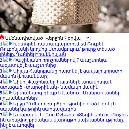
Ամենադիտված
1
Խստորեն դատապարտում եմ Ռուբեն
Ռուբինյանի կողմից Ստամբուլում թուրք տեսած
լինելը. Դանիել Իոաննիսյան
2
Փաշինյանի որոշումներով 7 պաշտոնյա
ազատվել է պաշտոնից
3
Սիլվա Հակոբյանը հայտնել է ցավալի կորստի
մասին (Լուսանկար)
4
Նիկոլ Փաշինյանը հայտնել է առավոտյան
ստացած «տարօրինակ» նամակի մասին
5
Արտակարգ դեպք Սևանում. Մանրամասներ
(լուսանկարներ)
6
Արջը 30 մետր բարձրությունից ցած է գցել և
սպանել կաթոլիկ սարկավագին
7
Ավարտվել է «Գող Բջե»-ին, «Տեցիկ»-ին ու «Գոջո»-
ին առնչվող քրեական վարույթի նախաքննությունը.
ինչ է պարզվել