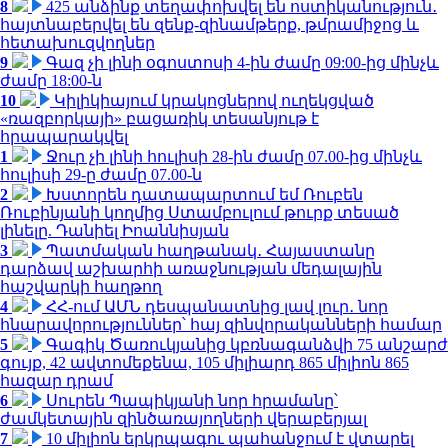
8
425 անձինք տեղափոխվել են ոստիկանություն․
հայտնաբերվել են զենք-զինամթերք, թմրամիջոց և
հետախուզվողներ
9
Գազ չի լինի օգոստոսի 4-ին ժամը 09:00-ից մինչև
ժամը 18:00-ն
10
Կիլիկիայում կրակոցներով ուղեկցված
«ռազբորկայի» բացառիկ տեսանյութ է
հրապարակվել
1
Ջուր չի լինի հուլիսի 28-ին ժամը 07.00-ից մինչև
հուլիսի 29-ը ժամը 07.00-ն
2
Խստորեն դատապարտում եմ Ռուբեն
Ռուբինյանի կողմից Ստամբուլում թուրք տեսած
լինելը. Դանիել Իոաննիսյան
3
Պատմական հաղթանակ․ Հայաստանը
դարձավ աշխարհի առաջնության մեդալային
հաշվարկի հաղթող
4
ՀՀ-ում ԱՄՆ դեսպանատնից լավ լուր․ նոր
հնարավորություններ՝ հայ զինվորականների համար
5
Գագիկ Ծառուկյանից կբռնագանձվի 75 անշարժ
գույք, 42 ավտոմեքենա, 105 միլիարդ 865 միլիոն 865
հազար դրամ
6
Սուրեն Պապիկյանի նոր հրամանը՝
ժամկետային զինծառայողների վերաբերյալ
7
10 միլիոն երկրպագու պահանջում է վտարել