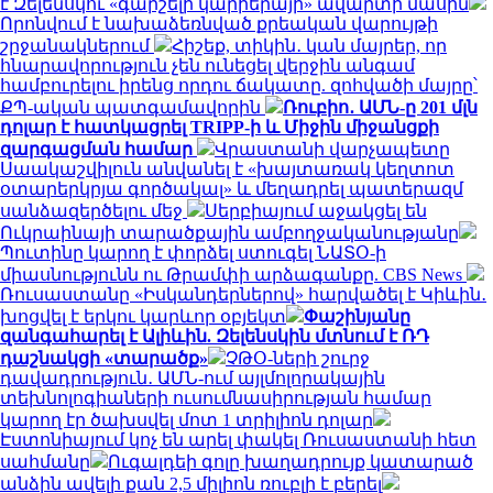
է Զելենսկու «գարշելի կարիերայի» ավարտի մասին
Որոնվում է նախաձեռնված քրեական վարույթի
շրջանակներում
Հիշեք, տիկին․ կան մայրեր, որ
հնարավորություն չեն ունեցել վերջին անգամ
համբուրելու իրենց որդու ճակատը. զոհվածի մայրը՝
ՔՊ-ական պատգամավորին
Ռուբիո․ ԱՄՆ-ը 201 մլն
դոլար է հատկացրել TRIPP-ի և Միջին միջանցքի
զարգացման համար
Վրաստանի վարչապետը
Սաակաշվիլուն անվանել է «խայտառակ կեղտոտ
օտարերկրյա գործակալ» և մեղադրել պատերազմ
սանձազերծելու մեջ
Սերբիայում աջակցել են
Ուկրաինայի տարածքային ամբողջականությանը
Պուտինը կարող է փորձել ստուգել ՆԱՏՕ-ի
միասնությունն ու Թրամփի արձագանքը. CBS News
Ռուսաստանը «Իսկանդերներով» հարվածել է Կիևին․
խոցվել է երկու կարևոր օբյեկտ
Փաշինյանը
զանգահարել է Ալիևին. Զելենսկին մտնում է ՌԴ
դաշնակցի «տարածք»
ՉԹՕ-ների շուրջ
դավադրություն․ ԱՄՆ-ում այլմոլորակային
տեխնոլոգիաների ուսումնասիրության համար
կարող էր ծախսվել մոտ 1 տրիլիոն դոլար
Էստոնիայում կոչ են արել փակել Ռուսաստանի հետ
սահմանը
Ուգալդեի գոլը խաղադրույք կատարած
անձին ավելի քան 2,5 միլիոն ռուբլի է բերել