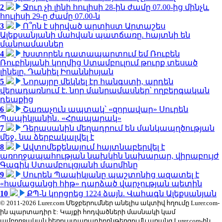
2
Ջուր չի լինի հուլիսի 28-ին ժամը 07.00-ից մինչև
հուլիսի 29-ը ժամը 07.00-ն
3
Ո՞րն է սիրված արտիստ Արտաշես
Ալեքսանյանի մահվան պատճառը. հայտնի են
մանրամասներ
4
Խստորեն դատապարտում եմ Ռուբեն
Ռուբինյանի կողմից Ստամբուլում թուրք տեսած
լինելը. Դանիել Իոաննիսյան
5
Նորայրը մեկնել էր հանգստի, արդեն
վերադառնում է. նոր մանրամասներ՝ ողբերգական
դեպքից
6
Շառաչուն ապտակ՝ «զորավար» Սուրեն
Պապիկյանին․ «Հրապարակ»
7
Դերասանին մեղադրում են մանկապղծության
մեջ․ նա ձերբակալվել է
8
Ավտոմեքենայում հայտնաբերվել է
առողջապահության նախկին նախարար, վիրաբույժ
Գագիկ Ստամբուլցյանի մարմինը
9
Սուրեն Պապիկյանը պաշտոնից ազատել է
«համացանցի հիթ» դարձած վարչության պետին
10
ՔՊ-ն կորցրեց 1224 ձայն. Վահագն Ալեքսանյան
© 2011-2026 Lurer.com Մեջբերումներ անելիս ակտիվ հղումը Lurer.com-
ին պարտադիր է: Կայքի հոդվածների մասնակի կամ
ամբողջական հեռուստառադիոընթերցումն առանց Lurer.com-ին