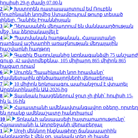
հուլիսի 29-ը ժամը 07.00-ն
2
Խստորեն դատապարտում եմ Ռուբեն
Ռուբինյանի կողմից Ստամբուլում թուրք տեսած
լինելը. Դանիել Իոաննիսյան
3
Դերասանին մեղադրում են մանկապղծության
մեջ․ նա ձերբակալվել է
4
Պատմական հաղթանակ․ Հայաստանը
դարձավ աշխարհի առաջնության մեդալային
հաշվարկի հաղթող
5
Գագիկ Ծառուկյանից կբռնագանձվի 75 անշարժ
գույք, 42 ավտոմեքենա, 105 միլիարդ 865 միլիոն 865
հազար դրամ
6
Սուրեն Պապիկյանի նոր հրամանը՝
ժամկետային զինծառայողների վերաբերյալ
7
10 միլիոն երկրպագու պահանջում է վտարել
Արգենտինային ԱԱ-2026-ից
8
Տասնյակ հասցեներում ջուր չի լինի՝ հուլիսի 15-
ին և 16-ին
9
Հայաստանի ամենավտանգավոր օձերը. որտեղ
են դրանք ամենաշատը հանդիպում
10
Տոկաևի անսպասելի հայտարարությունը՝
Հայաստանի և Ադրբեջանի վերաբերյալ
1
Սոչի մեկնող ինքնաթիռը ճանապարհին
անցկացրել է մեկ օր, սակայն տեղ չի հասել