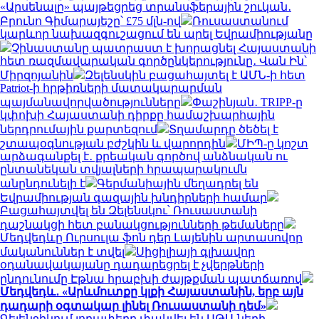
«Արսենալը» պայթեցրեց տրանսֆերային շուկան․
Բրունո Գիմարայեշը՝ £75 մլն-ով
Ռուսաստանում
կարևոր նախազգուշացում են արել Եվրամիությանը
Չինաստանը պատրաստ է խորացնել Հայաստանի
հետ ռազմավարական գործընկերությունը․ Վան Ին՝
Միրզոյանին
Զելենսկին բացահայտել է ԱՄՆ-ի հետ
Patriot-ի հրթիռների մատակարարման
պայմանավորվածությունները
Փաշինյան․ TRIPP-ը
կփոխի Հայաստանի դիրքը համաշխարհային
ներդրումային քարտեզում
Տղամարդը ծեծել է
շտապօգնության բժշկին և վարորդին
ՄԻՊ-ը կոշտ
արձագանքել է․ քրեական գործով անձնական ու
ընտանեկան տվյալների հրապարակումն
անընդունելի է
Գերմանիային մեղադրել են
Եվրամիության գազային խնդիրների համար
Բացահայտվել են Զելենսկու՝ Ռուսաստանի
դաշնակցի հետ բանակցությունների թեմաները
Մեդվեդևը Ուրսուլա ֆոն դեր Լայենին արտասովոր
մականուններ է տվել
Սիցիլիայի գլխավոր
օդանավակայանը դադարեցրել է չվերթների
ընդունումը Էթնա հրաբխի ժայթքման պատճառով
Մեդվեդև․ «Արևմուտքը կլքի Հայաստանին, երբ այն
դադարի օգտակար լինել Ռուսաստանի դեմ»
Գելենջիկում լողափերը փակվել են ԱԹՍ-ների