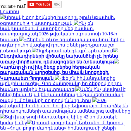
Youtube-ում`
Լրահոս
Կիրակի օրը երկնքից հաջողություն կթափվի․
օգոստոսի 9-ի աստղագուշակ
Ինչ են
կանխատեսում աստղերը մեզ համար.
աստղագուշակ 2026 թվականի օգոստոսի 10-16-ի
համար
«Շերեմետևո» օդանավակայանում երկու
ուղևորուհի վազելով դուրս է եկել թռիչքադաշտ
(տեսանյութ)
Ողբերգական դեպք՝ Երևանում
Ընդդիմադիրների վիճակը նախանձելի չէ. իրենց
առաջ փորձառու դեմագոգներ են (տեսանյութ)
Կարևոր չի ով ինչ ձեռք բերեց հերթական
քաղաքական պրոցեսից, ես միայն կորցրեցի.
Կարապետ Պողոսյան
«Ֆելոն հիվանդանոցից
պոնչիկ ա ուզել». Գոռ Հակոբյանը իր ձեռքով որդու
համար պոնչիկ է պատրաստել
Ամեն ինչ սկսվում է
հենց հիմա․ Այս կենդանակերպի նշանների համար
բացվում է կյանքի բոլորովին նոր փուլ
2026
թվականի հունիսն ու հուլիսը Եվրոպայում դարձել են
դիտարկումների պատմության ամենաշոգ ամիսները
Տզի խայթոցի հետևանքով կինը 42 օր մնացել է
կոմայի մեջ
Արտակարգ դեպք՝ Երևանում․ կոտրել
են «Հույս բոլոր մարդկանց» հիմնադրամի շենքի