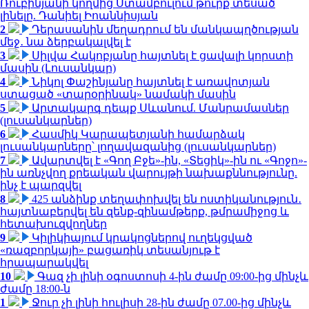
Ռուբինյանի կողմից Ստամբուլում թուրք տեսած
լինելը. Դանիել Իոաննիսյան
2
Դերասանին մեղադրում են մանկապղծության
մեջ․ նա ձերբակալվել է
3
Սիլվա Հակոբյանը հայտնել է ցավալի կորստի
մասին (Լուսանկար)
4
Նիկոլ Փաշինյանը հայտնել է առավոտյան
ստացած «տարօրինակ» նամակի մասին
5
Արտակարգ դեպք Սևանում. Մանրամասներ
(լուսանկարներ)
6
Հասմիկ Կարապետյանի համարձակ
լուսանկարները՝ լողավազանից (լուսանկարներ)
7
Ավարտվել է «Գող Բջե»-ին, «Տեցիկ»-ին ու «Գոջո»-
ին առնչվող քրեական վարույթի նախաքննությունը.
ինչ է պարզվել
8
425 անձինք տեղափոխվել են ոստիկանություն․
հայտնաբերվել են զենք-զինամթերք, թմրամիջոց և
հետախուզվողներ
9
Կիլիկիայում կրակոցներով ուղեկցված
«ռազբորկայի» բացառիկ տեսանյութ է
հրապարակվել
10
Գազ չի լինի օգոստոսի 4-ին ժամը 09:00-ից մինչև
ժամը 18:00-ն
1
Ջուր չի լինի հուլիսի 28-ին ժամը 07.00-ից մինչև