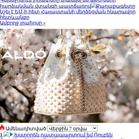
հարձակման վտանգի պատճառով
Քաղաքագետը
նշել է ԵՄ-ի հետ Հայաստանի մերձեցման հնարավոր
հետևանքը
Ամբողջ լրահոսը »
Ամենադիտված
1
Խստորեն դատապարտում եմ Ռուբեն