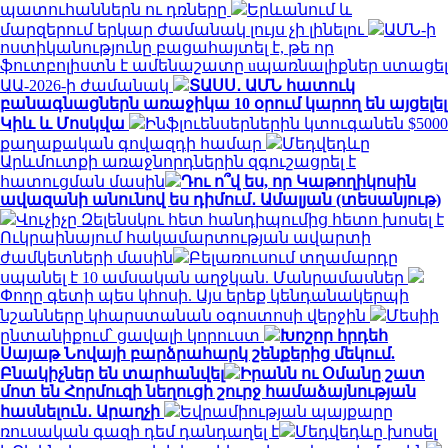
պատուհաններն ու դռները
Երևանում և
մարզերում երկար ժամանակ լույս չի լինելու
ԱՄՆ-ի
ոստիկանությունը բացահայտել է, թե որ
ֆուտբոլիստն է ամենաշատը uպառնալիքներ ստացել
ԱԱ-2026-ի ժամանակ
ՏԱՍՍ․ ԱՄՆ հատուկ
բանագնացներն առաջիկա 10 օրում կարող են այցելել
Կիև և Մոսկվա
Ինֆլուենսերներին կտուգանեն $5000
քաղաքական գովազդի համար
Մեդվեդևը
Արևմուտքի առաջնորդներին զգուշացրել է
հատուցման մասին
Դու ո՞վ ես, որ Կաթողիկոսին
ավազանի անունով ես դիմում․ Ամալյան (տեսանյութ)
Վուչիչը Զելենսկու հետ հանդիպումից հետո խոսել է
Ուկրաինայում հակամարտության ավարտի
ժամկետների մասին
Բելառուսում տղամարդը
սպանել է 10 ամսական աղջկան. Մանրամասներ
Փողը գետի պես կհոսի. Այս երեք կենդանակերպի
նշանները կհարստանան օգոստոսի վերջին
Մեսիի
ընտանիքում՝ ցավալի կորուստ
Խոշոր հրդեհ
Սայաթ Նովայի բարձրահարկ շենքերից մեկում.
Բնակիչներ են տարհանվել
Իրանն ու Օմանը շատ
մոտ են Հորմուզի նեղուցի շուրջ համաձայնության
հասնելուն․ Արաղչի
Եվրամիության պայքարը
ռուսական գազի դեմ դանդաղել է
Մեդվեդևը խոսել