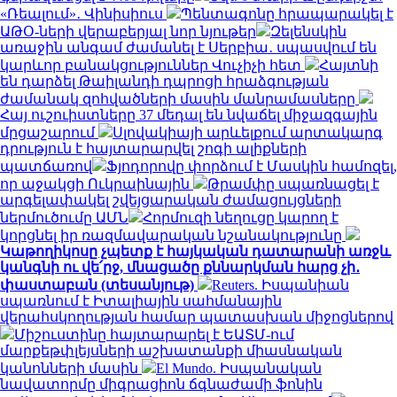
«Ռեալում»․ Վինիսիուս
Պենտագոնը հրապարակել է
ԱԹՕ-ների վերաբերյալ նոր նյութեր
Զելենսկին
առաջին անգամ ժամանել է Սերբիա․ սպասվում են
կարևոր բանակցություններ Վուչիչի հետ
Հայտնի
են դարձել Թաիլանդի դպրոցի հրաձգության
ժամանակ զոհվածների մասին մանրամասները
Հայ ուշուիստները 37 մեդալ են նվաճել միջազգային
մրցաշարում
Սլովակիայի արևելքում արտակարգ
դրություն է հայտարարվել շոգի ալիքների
պատճառով
Ֆյոդորովը փորձում է Մասկին համոզել,
որ աջակցի Ուկրաինային
Թրամփը սպառնացել է
արգելափակել շվեյցարական ժամացույցների
ներմուծումը ԱՄՆ
Հորմուզի նեղուցը կարող է
կորցնել իր ռազմավարական նշանակությունը
Կաթողիկոսը չպետք է հայկական դատարանի առջև
կանգնի ու վե՛րջ, մնացածը քննարկման հարց չի․
փաստաբան (տեսանյութ)
Reuters. Իսպանիան
սպառնում է Իտալիային սահմանային
վերահսկողության համար պատասխան միջոցներով
Միշուստինը հայտարարել է ԵԱՏՄ-ում
մարքեթփլեյսների աշխատանքի միասնական
կանոնների մասին
El Mundo. Իսպանական
նավատորմը միգրացիոն ճգնաժամի ֆոնին