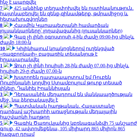
ինչ է պարզվել
7
425 անձինք տեղափոխվել են ոստիկանություն․
հայտնաբերվել են զենք-զինամթերք, թմրամիջոց և
հետախուզվողներ
8
Հասմիկ Կարապետյանի համարձակ
լուսանկարները՝ լողավազանից (լուսանկարներ)
9
Գազ չի լինի օգոստոսի 4-ին ժամը 09:00-ից մինչև
ժամը 18:00-ն
10
Կիլիկիայում կրակոցներով ուղեկցված
«ռազբորկայի» բացառիկ տեսանյութ է
հրապարակվել
1
Ջուր չի լինի հուլիսի 28-ին ժամը 07.00-ից մինչև
հուլիսի 29-ը ժամը 07.00-ն
2
Խստորեն դատապարտում եմ Ռուբեն
Ռուբինյանի կողմից Ստամբուլում թուրք տեսած
լինելը. Դանիել Իոաննիսյան
3
Դերասանին մեղադրում են մանկապղծության
մեջ․ նա ձերբակալվել է
4
Պատմական հաղթանակ․ Հայաստանը
դարձավ աշխարհի առաջնության մեդալային
հաշվարկի հաղթող
5
Գագիկ Ծառուկյանից կբռնագանձվի 75 անշարժ
գույք, 42 ավտոմեքենա, 105 միլիարդ 865 միլիոն 865
հազար դրամ