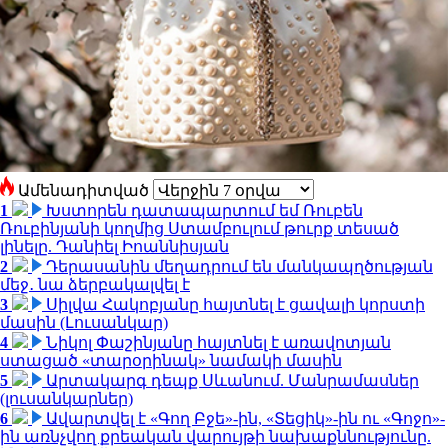
Ամենադիտված
1
Խստորեն դատապարտում եմ Ռուբեն
Ռուբինյանի կողմից Ստամբուլում թուրք տեսած
լինելը. Դանիել Իոաննիսյան
2
Դերասանին մեղադրում են մանկապղծության
մեջ․ նա ձերբակալվել է
3
Սիլվա Հակոբյանը հայտնել է ցավալի կորստի
մասին (Լուսանկար)
4
Նիկոլ Փաշինյանը հայտնել է առավոտյան
ստացած «տարօրինակ» նամակի մասին
5
Արտակարգ դեպք Սևանում. Մանրամասներ
(լուսանկարներ)
6
Ավարտվել է «Գող Բջե»-ին, «Տեցիկ»-ին ու «Գոջո»-
ին առնչվող քրեական վարույթի նախաքննությունը.