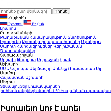
Հայերեն
Русский
English
Լրահոս
Ըստ թեմաների
Քաղաքական
Հասարակություն
Տնտեսություն
Իրավունք
Արտակարգ պատահարներ
Մշակույթ
Սպորտ
Հարցազրույցներ
Վերլուծական
Ծաղրանկարներ
Տարածաշրջան
Արցախ
Թուրքիա
Ադրբեջան
Իրան
Աշխարհ
ԱՄՆ
Եվրոպա
Մերձավոր Արևելք
Ռուսաստան
Այլ
Մամուլ
Հայաստան
Աշխարհ
Մեդիա
Տեսանյութեր
Լուսանկարներ
ւ հետևանքների մասին
1:50
Իսպանիան պատասխան միջ
Իսրայելը կոչ է արել