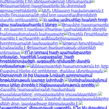
ուժեղացրել է իր ներկայությունը Սեուտայում
Փրկարարները հայտնաբերել են մոլորված
զբոսաշրջիկներին
ԱՄՆ Սենատը հավանություն է
տվել Ռուսաստանի դեմ նոր պատժամիջոցների
մասին օրինագծին
31-ամյա ամուսինը խանդի հողի
վրա դանակահարել է կնոջը
Թրամփը հայտարարել
է, որ կարող է դառնալ Միացյալ Նահանգների վերջին
հանրապետական ​​նախագահը
Ռուբեն Ռուբինյանը
դարձել է աշխարհի ամենաերիտասարդ
խորհրդարանի նախագահը
Արթուր Խուդինյանը
նշանակվել է Փրկարար ծառայության տնօրենի
տեղակալ
Ո՞ւր կորավ հայի պահանջատեր
տեսակը․ Կարինե Նալչաջյանը՝ հայի
հոգեկերտվածքի, ազգային դիմագծի մասին
(տեսանյութ)
Աննկարագրելի հպարտություն էր, երբ
Բաքվում հնչեց ՀՀ օրհներգը․ Ժաննա Անդրեասյան
Օգոստոսի 10-ից Սայաթ-Նովայի պողոտայում
երթևեկության կարգը կփոխվի
Ստեփանավանում
ռուս կինը փորձել է ինքնասպանություն գործել
Հասմիկ Կարապետյանի համարձակ
լուսանկարները՝ լողավազանից (լուսանկարներ)
Դանակահարություն՝ Մասիսի գազալցակայաններից
մեկի մոտ. կասկածյալը ձերբակալվել է
Կաթողիկոսը՝ մեղադրյալի աթոռին․ ի՞նչ են մտածում