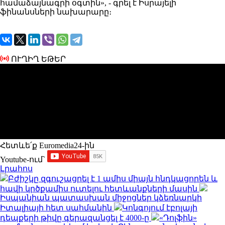
համաձայնագրի օգտին», - գրել է Իսրայելի
ֆինանսների նախարարը։
ՈՒՂԻՂ ԵԹԵՐ
Հետևե՛ք Euromedia24-ին
Youtube-ում`
Լրահոս
Բժիշկը զգուշացրել է 1 ամիս միայն հնդկացորեն և
հավի կրծքամիս ուտելու հետևանքների մասին
Իսպանիան պատասխան միջոցներ կձեռնարկի
Իտալիայի հետ սահմանին
Կոնգոյում էբոլայի
դեպքերի թիվը գերազանցել է 4000-ը
«Դոլֆին»