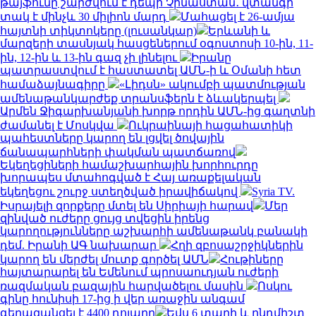
թայֆունը շարժվում է դեպի Չինաստան․ վտանգի
տակ է մինչև 30 միլիոն մարդ
Մահացել է 26-ամյա
հայտնի տիկտոկերը (լուսանկար)
Երևանի և
մարզերի տասնյակ հասցեներում օգոստոսի 10-ին, 11-
ին, 12-ին և 13-ին գազ չի լինելու
Իրանը
պատրաստվում է հաստատել ԱՄՆ-ի և Օմանի հետ
համաձայնագիրը
«Լիդսն» ակումբի պատմության
ամենաթանկարժեք տրանսֆերն է ձևակերպել
Արմեն Ջիգարխանյանի խորթ որդին ԱՄՆ-ից գաղտնի
ժամանել է Մոսկվա
Ուկրաինայի հացահատիկի
պահեստները կարող են լցվել ծովային
ճանապարհների փակման պատճառով
Եկեղեցիների համաշխարհային խորհուրդը
խորապես մտահոգված է Հայ առաքելական
եկեղեցու շուրջ ստեղծված իրավիճակով
Syria TV.
Իսրայելի զորքերը մտել են Սիրիայի հարավ
Մեր
զինված ուժերը ցույց տվեցին իրենց
կարողությունները աշխարհի ամենաթանկ բանակի
դեմ. Իրանի ԱԳ նախարար
Հղի զբոսաշրջիկներին
կարող են մերժել մուտք գործել ԱՄՆ
Հութիները
հայտարարել են Եմենում պրոսաուդյան ուժերի
ռազմական բազային հարվածելու մասին
Ոսկու
գինը հունիսի 17-ից ի վեր առաջին անգամ
գերազանցել է 4400 դոլարը
Եվս 6 տարի և ընդմիշտ