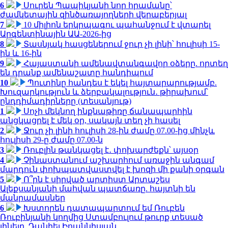
6
Սուրեն Պապիկյանի նոր հրամանը՝
ժամկետային զինծառայողների վերաբերյալ
7
10 միլիոն երկրպագու պահանջում է վտարել
Արգենտինային ԱԱ-2026-ից
8
Տասնյակ հասցեներում ջուր չի լինի՝ հուլիսի 15-
ին և 16-ին
9
Հայաստանի ամենավտանգավոր օձերը. որտեղ
են դրանք ամենաշատը հանդիպում
10
Պուտինը հանդես է եկել հայտարարությամբ.
Խուզարկություն և ձերբակալություն․ թիրախում՝
ընդդիմադիրները (տեսանյութ)
1
Սոչի մեկնող ինքնաթիռը ճանապարհին
անցկացրել է մեկ օր, սակայն տեղ չի հասել
2
Ջուր չի լինի հուլիսի 28-ին ժամը 07.00-ից մինչև
հուլիսի 29-ը ժամը 07.00-ն
3
Ռուբլին թանկացել է․ փոխարժեքն՝ այսօր
4
Չինաստանում աշխարհում առաջին անգամ
մարդուն փոխպատվաստվել է խոզի մի քանի օրգան
5
Ո՞րն է սիրված արտիստ Արտաշես
Ալեքսանյանի մահվան պատճառը. հայտնի են
մանրամասներ
6
Խստորեն դատապարտում եմ Ռուբեն
Ռուբինյանի կողմից Ստամբուլում թուրք տեսած
լինելը. Դանիել Իոաննիսյան