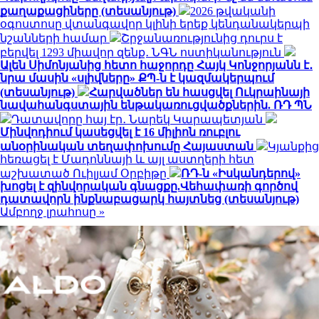
քաղաքացիները (տեսանյութ)
2026 թվականի
օգոստոսը վտանգավոր կլինի երեք կենդանակերպի
նշանների համար
Շրջանառությունից դուրս է
բերվել 1293 միավոր զենք․ ՆԳՆ ոստիկանություն
Ալեն Սիմոնյանից հետո հաջորդը Հայկ Կոնջորյանն է․
նրա մասին «սլիվները» ՔՊ-ն է կազմակերպում
(տեսանյութ)
Հարվածներ են հասցվել Ուկրաինայի
նավահանգստային ենթակառուցվածքներին. ՌԴ ՊՆ
Դատավորը հայ էր․ Նարեկ Կարապետյան
Մինվոդիում կասեցվել է 16 միլիոն ռուբլու
անօրինական տեղափոխումը Հայաստան
Կյանքից
հեռացել է Մադոննայի և այլ աստղերի հետ
աշխատած Ուիլյամ Օրբիթը
ՌԴ-ն «Իսկանդերով»
խոցել է զինվորական գնացքը.Վեհափառի գործով
դատավորն ինքնաբացարկ հայտնեց (տեսանյութ)
Ամբողջ լրահոսը »