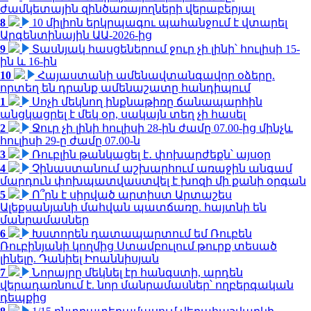
ժամկետային զինծառայողների վերաբերյալ
8
10 միլիոն երկրպագու պահանջում է վտարել
Արգենտինային ԱԱ-2026-ից
9
Տասնյակ հասցեներում ջուր չի լինի՝ հուլիսի 15-
ին և 16-ին
10
Հայաստանի ամենավտանգավոր օձերը.
որտեղ են դրանք ամենաշատը հանդիպում
1
Սոչի մեկնող ինքնաթիռը ճանապարհին
անցկացրել է մեկ օր, սակայն տեղ չի հասել
2
Ջուր չի լինի հուլիսի 28-ին ժամը 07.00-ից մինչև
հուլիսի 29-ը ժամը 07.00-ն
3
Ռուբլին թանկացել է․ փոխարժեքն՝ այսօր
4
Չինաստանում աշխարհում առաջին անգամ
մարդուն փոխպատվաստվել է խոզի մի քանի օրգան
5
Ո՞րն է սիրված արտիստ Արտաշես
Ալեքսանյանի մահվան պատճառը. հայտնի են
մանրամասներ
6
Խստորեն դատապարտում եմ Ռուբեն
Ռուբինյանի կողմից Ստամբուլում թուրք տեսած
լինելը. Դանիել Իոաննիսյան
7
Նորայրը մեկնել էր հանգստի, արդեն
վերադառնում է. նոր մանրամասներ՝ ողբերգական
դեպքից