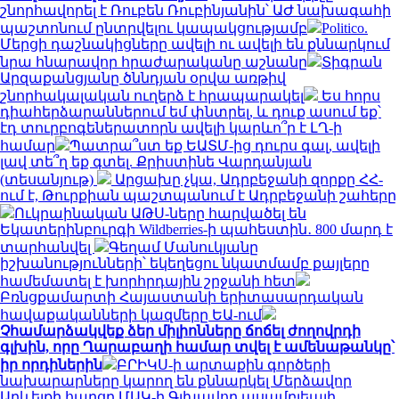
շնորհավորել է Ռուբեն Ռուբինյանին՝ ԱԺ նախագահի
պաշտոնում ընտրվելու կապակցությամբ
Politico.
Մերցի դաշնակիցները ավելի ու ավելի են քննարկում
նրա հնարավոր հրաժարականը աշնանը
Տիգրան
Արզաքանցյանը ծննդյան օրվա առթիվ
շնորհակալական ուղերձ է հրապարակել
Ես հորս
դիահերձարաններում եմ փնտրել, և դուք ասում եք՝
էդ տուրբոգեներատորն ավելի կարևո՞ր է ԼՂ-ի
համար
Պատրա՞ստ եք ԵԱՏՄ-ից դուրս գալ, ավելի
լավ տե՞ղ եք գտել. Քրիստինե Վարդանյան
(տեսանյութ)
Արցախը չկա, Ադրբեջանի զորքը ՀՀ-
ում է, Թուրքիան պաշտպանում է Ադրբեջանի շահերը
Ուկրաինական ԱԹՍ-ները հարվածել են
Եկատերինբուրգի Wildberries-ի պահեստին․ 800 մարդ է
տարհանվել
Գեղամ Մանուկյանը
իշխանությունների՝ եկեղեցու նկատմամբ քայլերը
համեմատել է խորհրդային շրջանի հետ
Բռնցքամարտի Հայաստանի երիտասարդական
հավաքականների կազմերը ԵԱ-ում
Չհամարձակվեք ձեր միլիոնները ճոճել ժողովրդի
գլխին, որը Ղարաբաղի համար տվել է ամենաթանկը՝
իր որդիներին
ԲՐԻԿՍ-ի արտաքին գործերի
նախարարները կարող են քննարկել Մերձավոր
Արևելքի հարցը ՄԱԿ-ի Գլխավոր ասամբլեայի