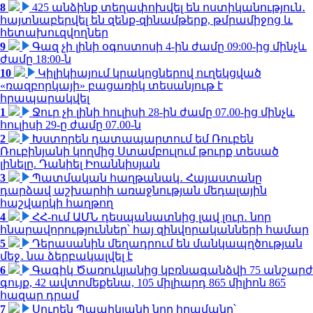
8
425 անձինք տեղափոխվել են ոստիկանություն․
հայտնաբերվել են զենք-զինամթերք, թմրամիջոց և
հետախուզվողներ
9
Գազ չի լինի օգոստոսի 4-ին ժամը 09:00-ից մինչև
ժամը 18:00-ն
10
Կիլիկիայում կրակոցներով ուղեկցված
«ռազբորկայի» բացառիկ տեսանյութ է
հրապարակվել
1
Ջուր չի լինի հուլիսի 28-ին ժամը 07.00-ից մինչև
հուլիսի 29-ը ժամը 07.00-ն
2
Խստորեն դատապարտում եմ Ռուբեն
Ռուբինյանի կողմից Ստամբուլում թուրք տեսած
լինելը. Դանիել Իոաննիսյան
3
Պատմական հաղթանակ․ Հայաստանը
դարձավ աշխարհի առաջնության մեդալային
հաշվարկի հաղթող
4
ՀՀ-ում ԱՄՆ դեսպանատնից լավ լուր․ նոր
հնարավորություններ՝ հայ զինվորականների համար
5
Դերասանին մեղադրում են մանկապղծության
մեջ․ նա ձերբակալվել է
6
Գագիկ Ծառուկյանից կբռնագանձվի 75 անշարժ
գույք, 42 ավտոմեքենա, 105 միլիարդ 865 միլիոն 865
հազար դրամ
7
Սուրեն Պապիկյանի նոր հրամանը՝