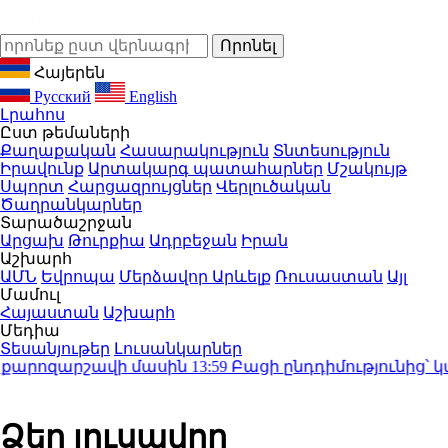
Հայերեն
Русский
English
Լրահոս
Ըստ թեմաների
Քաղաքական
Հասարակություն
Տնտեսություն
Իրավունք
Արտակարգ պատահարներ
Մշակույթ
Սպորտ
Հարցազրույցներ
Վերլուծական
Ծաղրանկարներ
Տարածաշրջան
Արցախ
Թուրքիա
Ադրբեջան
Իրան
Աշխարհ
ԱՄՆ
Եվրոպա
Մերձավոր Արևելք
Ռուսաստան
Այլ
Մամուլ
Հայաստան
Աշխարհ
Մեդիա
Տեսանյութեր
Լուսանկարներ
արոզարշավի մասին
13:59
Բացի ընդդիմությունից՝ կա մի ս
Ձեր լուսավոր