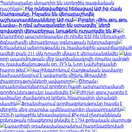
Պակիստանը մտադիր են ստեղծել ռազմական
դաշինք
Ինչ ունեցվածքով հեռացավ ԱԺ-ից Հայկ
Սարգսյանը․ Ինչպես են վերաբաշխվել
աշխատասենյակները ԱԺ-ում
Բլոգեր «Թու-թու-թու
Լավա»-ի դեմ ահազանգեր են ստացվել՝ կեղծ
գովազդի վերաբերյալ. նյութերն ուղարկվել են ՔԿ
Մադրիդը պաշտոնապես չի դիմել ԵՄ-ին Սեուտայի ​​
ճգնաժամի վերաբերյալ օգնության խնդրանքով
Երևանում պետությանն ու համայնքին պատճառված
ավելի քան 211 մլն դրամի վնաս է վերականգնվել
Այս
օրը պատմության մեջ կարձանագրվի որպես ամոթի
ու դավաճանության օր․ ՌԴ և Նոր Նախիջևանի
հայոց թեմ
Վաշինգտոնում Հաղթական կամարը
նախատեսվում է ավարտել մինչև Թրամփի
լիազորությունների ավարտը
«Ծիրան»
սուպերմարկետում գործող հացի արտադրամասի
գործունեությունը կասեցվել է
Բժիշկը զգուշացրել է
ամռանը ժամացույց կրելու հնարավոր վտանգի
մասին
Ֆրանսիայում գործազրկությունը հասել է
վերջին վեց տարվա ամենաբարձր մակարդակին
2026-ի առաջին կիսամյակում ՔԿ-ում ընտանեկան
բռնության դեպքերով քննվել է 1794 քրեական վարույթ
Լայպցիգի օդանավակայանում հայտնաբերված
անօդաչու թռչող սարքը հագեցած էր 5G