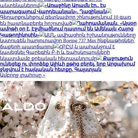
անտենաներով
«Առաջինը Արամն էր.. էս
պարագայում Վարդեւանյան». Ղազինյան
Գեղարքունիքում գետնափոր շինությունում 10 գառ
են հայտնաբերել հոշոտված
Ղահրամանյան․ «Այսօր
ամոթի օր է, Էջմիածնում դատում են Ամենայն Հայոց
Կաթողիկոսին»
ԱՄՆ ավիացիոն իշխանությունները
կստուգեն հարյուրավոր Boeing 737 Max ինքնաթիռներ՝
ճաքերի պատճառով
ՀԲԸՄ-ն պահանջում է
կասեցնել Գարեգին Բ-ի և եպիսկոպոսների
նկատմամբ քրեական հետապնդումը
Քաջություն
ունեցեք ու փորձեք Ալիևի քթից բերել, երբ Արցախում
ջնջվում է հայկական հետքը. Գալստյան
Ամբողջ լրահոսը »