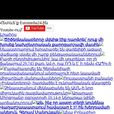
Հետևե՛ք Euromedia24-ին
Youtube-ում`
Լրահոս
Ծիծեռնակաբերդը մզկիթ էիք դարձրել՝ դուք մի
խոսեք նախընտրական քարոզարշավի մասին
Սևաստոպոլում խոստացել են վառելիքի ազատ
վաճառք սկսել մի շարք բենզալցակայաններում
Բացի ընդդիմությունից՝ կա մի սուբյեկտ, որ չի
ճանաչում 29.743 քառ. կմ-ը. դա ՌԴ-ն է՝ ի դեմս ՀԱՊԿ-ի
Բացահայտվել են Գերմանիայի
օդանավակայանում անօդաչուի հետ կապված
միջադեպի մանրամասները
Ռուսաստանի բանակը
«Իսկանդերով» հարվածել է ուկրաինական գնացքին
Չինաստանում մեկնաբանել են ԱՄՆ-ի նոր
միջուկային ռազմավարությունը
Արարատ
Միրզոյանը օգոստոսի 10-14-ը ներառյալ կլինի
արձակուրդում
Այն, ինչ որ այսօր տեղի կունենա
Վաղարշապատաում հավասար է 37-ին խեղդամահ
անելուն. Գեղամ Մանուկյան
Անա Բրնաբիչը