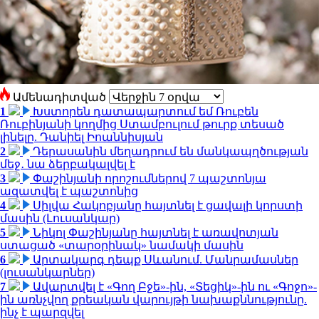
Ամենադիտված
1
Խստորեն դատապարտում եմ Ռուբեն
Ռուբինյանի կողմից Ստամբուլում թուրք տեսած
լինելը. Դանիել Իոաննիսյան
2
Դերասանին մեղադրում են մանկապղծության
մեջ․ նա ձերբակալվել է
3
Փաշինյանի որոշումներով 7 պաշտոնյա
ազատվել է պաշտոնից
4
Սիլվա Հակոբյանը հայտնել է ցավալի կորստի
մասին (Լուսանկար)
5
Նիկոլ Փաշինյանը հայտնել է առավոտյան
ստացած «տարօրինակ» նամակի մասին
6
Արտակարգ դեպք Սևանում. Մանրամասներ
(լուսանկարներ)
7
Ավարտվել է «Գող Բջե»-ին, «Տեցիկ»-ին ու «Գոջո»-
ին առնչվող քրեական վարույթի նախաքննությունը.
ինչ է պարզվել