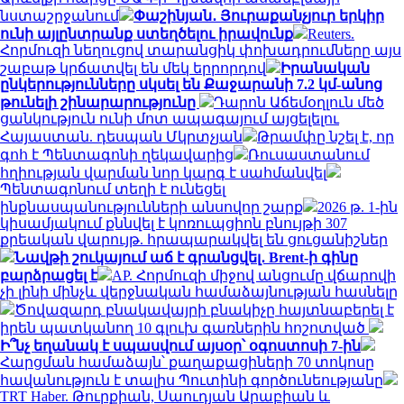
նստաշրջանում
Փաշինյան․ Յուրաքանչյուր երկիր
ունի այլընտրանք ստեղծելու իրավունք
Reuters.
Հորմուզի նեղուցով տարանցիկ փոխադրումները այս
շաբաթ կրճատվել են մեկ երրորդով
Իրանական
ընկերությունները սկսել են Քաջարանի 7.2 կմ-անոց
թունելի շինարարությունը
Դարոն Աճեմօղլուն մեծ
ցանկություն ունի մոտ ապագայում այցելելու
Հայաստան. դեսպան Մկրտչյան
Թրամփը նշել է, որ
գոհ է Պենտագոնի ղեկավարից
Ռուսաստանում
հղիության վարման նոր կարգ է սահմանվել
Պենտագոնում տեղի է ունեցել
ինքնասպանությունների անսովոր շարք
2026 թ. 1-ին
կիսամյակում քննվել է կոռուպցիոն բնույթի 307
քրեական վարույթ. հրապարակվել են ցուցանիշներ
Նավթի շուկայում աճ է գրանցվել․ Brent-ի գինը
բարձրացել է
AP. Հորմուզի միջով անցումը վճարովի
չի լինի մինչև վերջնական համաձայնության հասնելը
Ծովազարդ բնակավայրի բնակիչը հայտնաբերել է
իրեն պատկանող 10 գլուխ գառներին հոշոտված
Ի՞նչ եղանակ է սպասվում այսօր՝ օգոստոսի 7-ին
Հարցման համաձայն՝ քաղաքացիների 70 տոկոսը
հավանություն է տալիս Պուտինի գործունեությանը
TRT Haber. Թուրքիան, Սաուդյան Արաբիան և