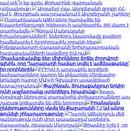
լավ տե՞ղ եք գտել. Քրիստինե Վարդանյան
(տեսանյութ)
Արցախը չկա, Ադրբեջանի զորքը ՀՀ-
ում է, Թուրքիան պաշտպանում է Ադրբեջանի շահերը
Ուկրաինական ԱԹՍ-ները հարվածել են
Եկատերինբուրգի Wildberries-ի պահեստին․ 800 մարդ է
տարհանվել
Գեղամ Մանուկյանը
իշխանությունների՝ եկեղեցու նկատմամբ քայլերը
համեմատել է խորհրդային շրջանի հետ
Բռնցքամարտի Հայաստանի երիտասարդական
հավաքականների կազմերը ԵԱ-ում
Չհամարձակվեք ձեր միլիոնները ճոճել ժողովրդի
գլխին, որը Ղարաբաղի համար տվել է ամենաթանկը՝
իր որդիներին
ԲՐԻԿՍ-ի արտաքին գործերի
նախարարները կարող են քննարկել Մերձավոր
Արևելքի հարցը ՄԱԿ-ի Գլխավոր ասամբլեայի
նստաշրջանում
Փաշինյան․ Յուրաքանչյուր երկիր
ունի այլընտրանք ստեղծելու իրավունք
Reuters.
Հորմուզի նեղուցով տարանցիկ փոխադրումները այս
շաբաթ կրճատվել են մեկ երրորդով
Իրանական
ընկերությունները սկսել են Քաջարանի 7.2 կմ-անոց
թունելի շինարարությունը
Դարոն Աճեմօղլուն մեծ
ցանկություն ունի մոտ ապագայում այցելելու
Հայաստան. դեսպան Մկրտչյան
Թրամփը նշել է, որ
գոհ է Պենտագոնի ղեկավարից
Ռուսաստանում