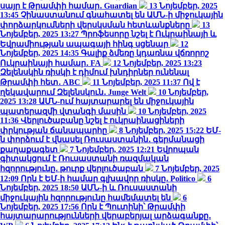
սայր է Թրամփի համար․ Guardian
13 Նոյեմբեր, 2025
13:45
Չինաստանում գնահատել են ԱՄՆ-ի միջուկային
փորձարկումների վերսկսման հետևանքները
13
Նոյեմբեր, 2025 13:27
Պրոֆեսորը նշել է Ուկրաինայի և
Եվրամիության ապագայի հինգ սցենար
12
Նոյեմբեր, 2025 14:35
Գալիք ձմեռը կդառնա վճռորոշ
Ուկրաինայի համար․ FA
12 Նոյեմբեր, 2025 13:23
Զելենսկին ռիսկի է դիմում խնդիրներ ունենալ
Թրամփի հետ․ ABC
11 Նոյեմբեր, 2025 11:37
Ով է
ղեկավարում Զելենսկուն․ Junge Welt
10 Նոյեմբեր,
2025 13:28
ԱՄՆ-ում հայտարարել են միջուկային
պատերազմի վտանգի մասին
10 Նոյեմբեր, 2025
11:36
Վերլուծաբանը նշել է ուկրաինացիների
փրկության ճանապարհը
8 Նոյեմբեր, 2025 15:22
ԵՄ-
ն փորձում է վնասել Ռուսաստանին․ գերմանացի
քաղաքագետ
7 Նոյեմբեր, 2025 12:21
Եվրոպան
գիտակցում է Ռուսաստանի ռազմական
հզորությունը․ թուրք վերլուծաբան
7 Նոյեմբեր, 2025
12:09
Որն է ԵՄ-ի համար գլխավոր ռիսկը․ Politico
6
Նոյեմբեր, 2025 18:50
ԱՄՆ-ի և Ռուսաստանի
միջուկային հզորությունը համեմատել են
6
Նոյեմբեր, 2025 17:56
Որն է Պուտինի՝ Թրամփի
հայտարարությունների վերաբերյալ արձագանքը․