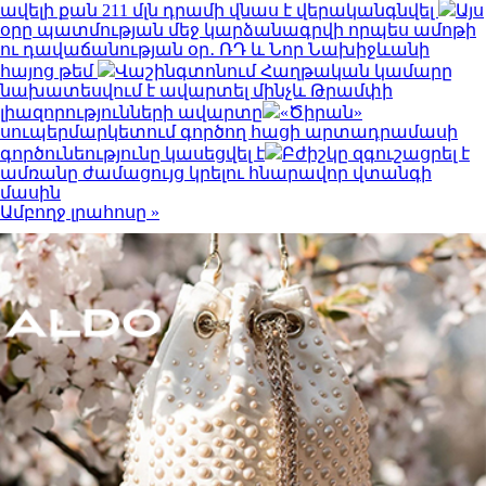
ավելի քան 211 մլն դրամի վնաս է վերականգնվել
Այս
օրը պատմության մեջ կարձանագրվի որպես ամոթի
ու դավաճանության օր․ ՌԴ և Նոր Նախիջևանի
հայոց թեմ
Վաշինգտոնում Հաղթական կամարը
նախատեսվում է ավարտել մինչև Թրամփի
լիազորությունների ավարտը
«Ծիրան»
սուպերմարկետում գործող հացի արտադրամասի
գործունեությունը կասեցվել է
Բժիշկը զգուշացրել է
ամռանը ժամացույց կրելու հնարավոր վտանգի
մասին
Ամբողջ լրահոսը »