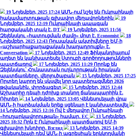
19 Նոյեմբեր, 2025 17:24
ԱՄՆ-ում նշել են Ուկրաինայի
հակամարտության գլխավոր մեղավորներին
19
Նոյեմբեր, 2025 12:19
Ուկրաինայի ապագան
հարցականի տակ է․ DT
19 Նոյեմբեր, 2025 11:56
Զելենսկու «հատուցման ժամը» մոտ է․ Economist
18
Նոյեմբեր, 2025 12:43
Ռուսական ակտիվները ԵՄ-ի
«աշխարհաքաղաքական խաղադրույքն» է․
Conversation
17 Նոյեմբեր, 2025 12:49
Ֆինլանդիայում
աղետ են կանխատեսել Ստուբի գործողությունների
պատճառով
17 Նոյեմբեր, 2025 11:29
Որոնք են
Զելենսկու՝ Հունաստան ուղևորության իրական
պատճառները․ վերլուծաբան
15 Նոյեմբեր, 2025 17:25
Որտեղ կարող են սկսվել նոր պատերազմներ 2026
թվականին․ փորձագետ
15 Նոյեմբեր, 2025 12:44
Աշխարհը դեպի դժոխք տանող ճանապարհին է․
Ռիտեր
14 Նոյեմբեր, 2025 13:05
Վենեսուելայի վրա
ԱՄՆ-ի հարձակման երեք սցենար է կանխատեսվել
14 Նոյեմբեր, 2025 12:16
Ով է մեղավոր Ուկրաինայի
«հուղարկավորության» համար․ EC
13 Նոյեմբեր,
2025 18:32
Որն Է Ուկրաինայի պատճառով ԵՄ-ի
գլխավոր խնդիրը․ Взгляд
13 Նոյեմբեր, 2025 14:39
Վենեսուելայի դեմ ԱՄՆ-ի ագրեսիան երկկողմանի