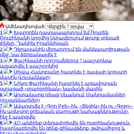
Ամենադիտված
1
Խստորեն դատապարտում եմ Ռուբեն
Ռուբինյանի կողմից Ստամբուլում թուրք տեսած
լինելը. Դանիել Իոաննիսյան
2
Դերասանին մեղադրում են մանկապղծության
մեջ․ նա ձերբակալվել է
3
Փաշինյանի որոշումներով 7 պաշտոնյա
ազատվել է պաշտոնից
4
Սիլվա Հակոբյանը հայտնել է ցավալի կորստի
մասին (Լուսանկար)
5
Նիկոլ Փաշինյանը հայտնել է առավոտյան
ստացած «տարօրինակ» նամակի մասին
6
Արտակարգ դեպք Սևանում. Մանրամասներ
(լուսանկարներ)
7
Ավարտվել է «Գող Բջե»-ին, «Տեցիկ»-ին ու «Գոջո»-
ին առնչվող քրեական վարույթի նախաքննությունը.
ինչ է պարզվել
8
425 անձինք տեղափոխվել են ոստիկանություն․
հայտնաբերվել են զենք-զինամթերք, թմրամիջոց և
հետախուզվողներ