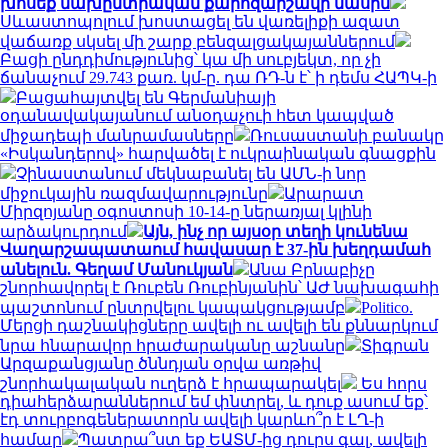
խոսեք նախընտրական քարոզարշավի մասին
Սևաստոպոլում խոստացել են վառելիքի ազատ
վաճառք սկսել մի շարք բենզալցակայաններում
Բացի ընդդիմությունից՝ կա մի սուբյեկտ, որ չի
ճանաչում 29.743 քառ. կմ-ը. դա ՌԴ-ն է՝ ի դեմս ՀԱՊԿ-ի
Բացահայտվել են Գերմանիայի
օդանավակայանում անօդաչուի հետ կապված
միջադեպի մանրամասները
Ռուսաստանի բանակը
«Իսկանդերով» հարվածել է ուկրաինական գնացքին
Չինաստանում մեկնաբանել են ԱՄՆ-ի նոր
միջուկային ռազմավարությունը
Արարատ
Միրզոյանը օգոստոսի 10-14-ը ներառյալ կլինի
արձակուրդում
Այն, ինչ որ այսօր տեղի կունենա
Վաղարշապատաում հավասար է 37-ին խեղդամահ
անելուն. Գեղամ Մանուկյան
Անա Բրնաբիչը
շնորհավորել է Ռուբեն Ռուբինյանին՝ ԱԺ նախագահի
պաշտոնում ընտրվելու կապակցությամբ
Politico.
Մերցի դաշնակիցները ավելի ու ավելի են քննարկում
նրա հնարավոր հրաժարականը աշնանը
Տիգրան
Արզաքանցյանը ծննդյան օրվա առթիվ
շնորհակալական ուղերձ է հրապարակել
Ես հորս
դիահերձարաններում եմ փնտրել, և դուք ասում եք՝
էդ տուրբոգեներատորն ավելի կարևո՞ր է ԼՂ-ի
համար
Պատրա՞ստ եք ԵԱՏՄ-ից դուրս գալ, ավելի