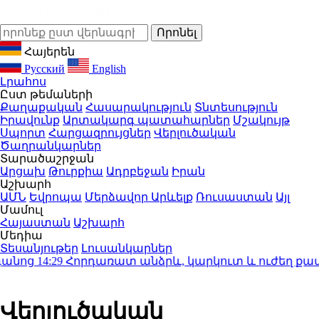
Հայերեն
Русский
English
Լրահոս
Ըստ թեմաների
Քաղաքական
Հասարակություն
Տնտեսություն
Իրավունք
Արտակարգ պատահարներ
Մշակույթ
Սպորտ
Հարցազրույցներ
Վերլուծական
Ծաղրանկարներ
Տարածաշրջան
Արցախ
Թուրքիա
Ադրբեջան
Իրան
Աշխարհ
ԱՄՆ
Եվրոպա
Մերձավոր Արևելք
Ռուսաստան
Այլ
Մամուլ
Հայաստան
Աշխարհ
Մեդիա
Տեսանյութեր
Լուսանկարներ
նոց
14:29
Հորդառատ անձրև, կարկուտ և ուժեղ քամի․
Վերլուծական