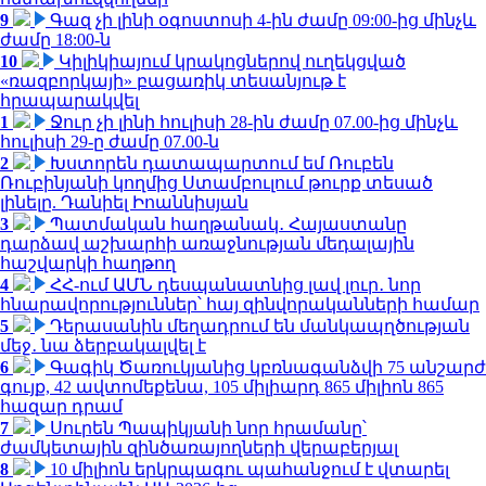
9
Գազ չի լինի օգոստոսի 4-ին ժամը 09:00-ից մինչև
ժամը 18:00-ն
10
Կիլիկիայում կրակոցներով ուղեկցված
«ռազբորկայի» բացառիկ տեսանյութ է
հրապարակվել
1
Ջուր չի լինի հուլիսի 28-ին ժամը 07.00-ից մինչև
հուլիսի 29-ը ժամը 07.00-ն
2
Խստորեն դատապարտում եմ Ռուբեն
Ռուբինյանի կողմից Ստամբուլում թուրք տեսած
լինելը. Դանիել Իոաննիսյան
3
Պատմական հաղթանակ․ Հայաստանը
դարձավ աշխարհի առաջնության մեդալային
հաշվարկի հաղթող
4
ՀՀ-ում ԱՄՆ դեսպանատնից լավ լուր․ նոր
հնարավորություններ՝ հայ զինվորականների համար
5
Դերասանին մեղադրում են մանկապղծության
մեջ․ նա ձերբակալվել է
6
Գագիկ Ծառուկյանից կբռնագանձվի 75 անշարժ
գույք, 42 ավտոմեքենա, 105 միլիարդ 865 միլիոն 865
հազար դրամ
7
Սուրեն Պապիկյանի նոր հրամանը՝
ժամկետային զինծառայողների վերաբերյալ
8
10 միլիոն երկրպագու պահանջում է վտարել