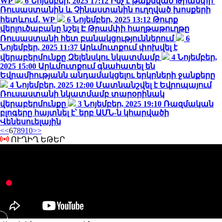
WP
6 Նոյեմբեր, 2025 17:12
Ինչ է թաքնված Թրամփի՝
Ռուսաստանին և Չինաստանին ուղղված խոսքերի
հետևում․ WP
6 Նոյեմբեր, 2025 13:12
Թուրք
վերլուծաբանը նշել Է Թրամփի հաղթաթուղթը
Ռուսաստանի հետ բանակցություններում
6
Նոյեմբեր, 2025 11:37
Արևմուտքում փոխվել է
վերաբերմունքը Զելենսկու նկատմամբ
4 Նոյեմբեր,
2025 15:00
Արևմուտքում գնահատել են
Եվրամիությանն անդամակցելու երկրների ջանքերը
4 Նոյեմբեր, 2025 12:00
Մատնանշվել է Եվրոպայում
Ռուսաստանի նկատմամբ տարօրինակ
վերաբերմունքը
3 Նոյեմբեր, 2025 19:10
Ռազմական
բլոգերը հայտնել է՝ երբ ԱՄՆ-ն կհարվածի
Վենեսուելային
<<
6
7
8
9
10
>>
ՈՒՂԻՂ ԵԹԵՐ