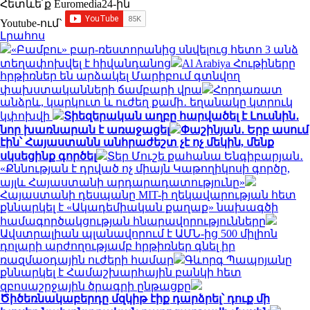
Հետևե՛ք Euromedia24-ին
Youtube-ում`
Լրահոս
«Բամբու» բար-ռեստորանից սնվելուց հետո 3 անձ
տեղափոխվել է հիվանդանոց
Al Arabiya Հութիները
հրթիռներ են արձակել Մարիբում գտնվող
փախստականների ճամբարի վրա
Հորդառատ
անձրև, կարկուտ և ուժեղ քամի․ եղանակը կտրուկ
կփոխվի
Տիեզերական աղբը հարվածել է Լուսնին․
նոր խառնարան է առաջացել
Փաշինյան․ Երբ ասում
էին՝ Հայաստանն անհրաժեշտ չէ ոչ մեկին, մենք
սկսեցինք գործել
Տեր Մուշե քահանա Ենգիբարյան․
«Քննության է դրված ոչ միայն Կաթողիկոսի գործը,
այլև Հայաստանի արդարադատությունը»
Հայաստանի դեսպանը MIT-ի ղեկավարության հետ
քննարկել է «Ակադեմիական քաղաք» նախագծի
համագործակցության հնարավորությունները
Ավստրալիան պլանավորում է ԱՄՆ-ից 500 միլիոն
դոլարի արժողությամբ հրթիռներ գնել իր
ռազմաօդային ուժերի համար
Գևորգ Պապոյանը
քննարկել է Համաշխարհային բանկի հետ
զբոսաշրջային ծրագրի ընթացքը
Ծիծեռնակաբերդը մզկիթ էիք դարձրել՝ դուք մի