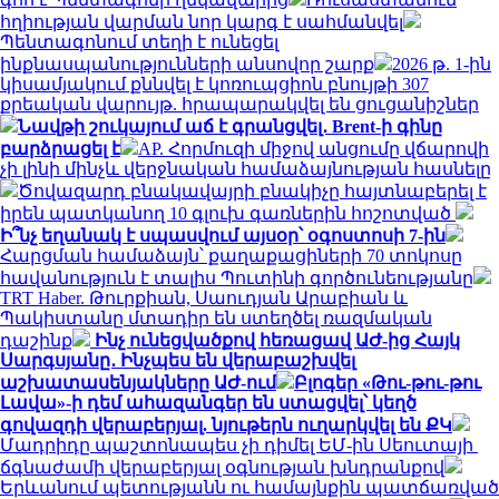
հղիության վարման նոր կարգ է սահմանվել
Պենտագոնում տեղի է ունեցել
ինքնասպանությունների անսովոր շարք
2026 թ. 1-ին
կիսամյակում քննվել է կոռուպցիոն բնույթի 307
քրեական վարույթ. հրապարակվել են ցուցանիշներ
Նավթի շուկայում աճ է գրանցվել․ Brent-ի գինը
բարձրացել է
AP. Հորմուզի միջով անցումը վճարովի
չի լինի մինչև վերջնական համաձայնության հասնելը
Ծովազարդ բնակավայրի բնակիչը հայտնաբերել է
իրեն պատկանող 10 գլուխ գառներին հոշոտված
Ի՞նչ եղանակ է սպասվում այսօր՝ օգոստոսի 7-ին
Հարցման համաձայն՝ քաղաքացիների 70 տոկոսը
հավանություն է տալիս Պուտինի գործունեությանը
TRT Haber. Թուրքիան, Սաուդյան Արաբիան և
Պակիստանը մտադիր են ստեղծել ռազմական
դաշինք
Ինչ ունեցվածքով հեռացավ ԱԺ-ից Հայկ
Սարգսյանը․ Ինչպես են վերաբաշխվել
աշխատասենյակները ԱԺ-ում
Բլոգեր «Թու-թու-թու
Լավա»-ի դեմ ահազանգեր են ստացվել՝ կեղծ
գովազդի վերաբերյալ. նյութերն ուղարկվել են ՔԿ
Մադրիդը պաշտոնապես չի դիմել ԵՄ-ին Սեուտայի ​​
ճգնաժամի վերաբերյալ օգնության խնդրանքով
Երևանում պետությանն ու համայնքին պատճառված