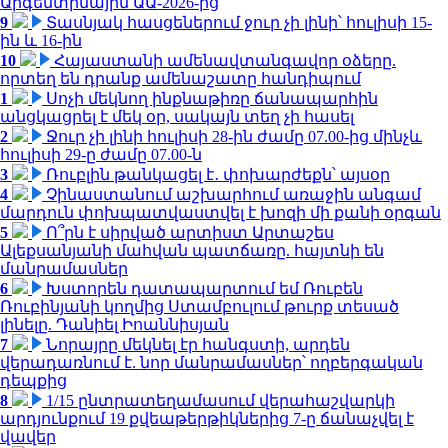
Արգենտինային ԱԱ-2026-ից
9
Տասնյակ հասցեներում ջուր չի լինի՝ հուլիսի 15-
ին և 16-ին
10
Հայաստանի ամենավտանգավոր օձերը.
որտեղ են դրանք ամենաշատը հանդիպում
1
Սոչի մեկնող ինքնաթիռը ճանապարհին
անցկացրել է մեկ օր, սակայն տեղ չի հասել
2
Ջուր չի լինի հուլիսի 28-ին ժամը 07.00-ից մինչև
հուլիսի 29-ը ժամը 07.00-ն
3
Ռուբլին թանկացել է․ փոխարժեքն՝ այսօր
4
Չինաստանում աշխարհում առաջին անգամ
մարդուն փոխպատվաստվել է խոզի մի քանի օրգան
5
Ո՞րն է սիրված արտիստ Արտաշես
Ալեքսանյանի մահվան պատճառը. հայտնի են
մանրամասներ
6
Խստորեն դատապարտում եմ Ռուբեն
Ռուբինյանի կողմից Ստամբուլում թուրք տեսած
լինելը. Դանիել Իոաննիսյան
7
Նորայրը մեկնել էր հանգստի, արդեն
վերադառնում է. նոր մանրամասներ՝ ողբերգական
դեպքից
8
1/15 ընտրատեղամասում վերահաշվարկի
արդյունքում 19 քվեաթերթիկներից 7-ը ճանաչվել է
վավեր