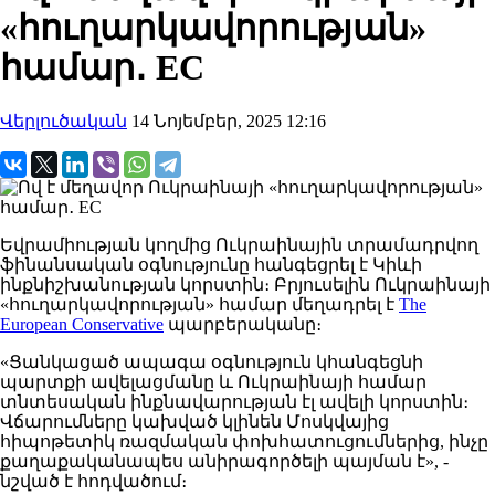
«հուղարկավորության»
համար․ EC
Վերլուծական
14 Նոյեմբեր, 2025 12:16
Եվրամիության կողմից Ուկրաինային տրամադրվող
ֆինանսական օգնությունը
հանգեցրել է Կիևի
ինքնիշխանության կորստին։
Բրյուսելին
Ուկրաինայի
«հուղարկավորության» համար
մեղադրել
է
The
European Conservative
պարբերականը։
«Ցանկացած
ապագա օգնություն
կհանգեցնի
պարտքի
ավելացմանը
և Ուկրաինայի համար
տնտեսական ինքնավարության էլ ավելի կորստին։
Վճարումները
կախված
կլինեն Մոսկվայից
հիպոթետիկ ռազմական փոխհատուցումներից, ինչը
քաղաքականապես անիրագործելի պայման է», -
նշված է հոդվածում։