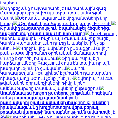
Լրահոս
Ադրբեջանը հայտարարել է Ուկրաինային գազ
մատակարարելու իր պատրաստակամության
մասին
Սեուտան սպասում է միգրանտների նոր
հոսքի
Աֆրիկան ​​հրաժարվում է դոլարից. Economist
Թրամփը բացատրություն է պահանջել Հեգսեթից.
Կաթողիկոսի դատական նիստը՝ վաղը
Ռուբինյանը՝
Վարդևանյանին․ «Ինչո՞ւ այն ժամանակ չեք բացել
Կարեն Կարապետյանի դուռը և ասել՝ էս ի՞նչ եք
անում»
Վերջին վեց ամիսների ընթացքում ավելի
քան 270,000 միգրանտ օրինական ճանապարհով
մուտք է գործել Իսպանիա
Ֆիդան. Իսրայելի
հարձակումները Գազայում ցույց են տալիս, որ այն
խաղաղություն չի ցանկանում
Նարեկ
Կարապետյան․ «Ես կլինեմ Էջմիածնի դատարանի
դիմաց, վաղը ԱԺ-ում չենք լինելու»
Շվեդիայում 2026
թվականին զորակոչիկների թիվը կլինի
ամենաբարձրը տասնամյակների ընթացքում
Առանձնապես խոշոր չափերով շորթման, հոգեկան
ուժեղ տառապանք պատճառելու և
դատավարության մասնակցի լիազորությունների
իրականացմանը խոչընդոտելու վերաբերյալ
քրեական վարույթի նախաքննությունն ավարտվել է.
ՔԿ
Թուրքիայի ԱԳՆ-ը հայտարարել է, որ Իսրայելի