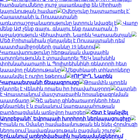
հարձակումները լուրջ սպառնալիք են Սիրիայի
կայունության համար
Օվերչուկը հայտարարել է՝
Հայաստանի և Ռուսաստանի
առևտրաշրջանառությունը կտրուկ նվազել է
Վաղը
մենք ԱԺ չենք գալու, գնալու ենք դատարան՝ ի
աջակցություն Վեհափառի. Նարեկ Կարապետյան
Մեծ Բրիտանիան ընդլայնել է Ռուսաստանի դեմ
պատժամիջոցների ցանկը 19 կետով
Կառավարությունը հերթական մաքսային
արտոնությունն է տրամադրել ՊԵԿ նախկին
փոխնախարարի և Պոլիտեխնիկի ռեկտորի հետ
կապվող ընկերությանը
Մեքսիկացի տիկտոկերը
սպանվել է ուղիղ եթերում
#ՈՒՂԻՂ․ Նարեկ
Կարապետյանի ճեպազրույցը
Թրամփն արդեն
ընտրել է Վենսին որպես իր իրավահաջորդ
Հայտնի
է Վրաստանում մասշտաբային հոսանքազրկման
պատճառը
ԳՇ պետը զինծառայողների հետ
քննարկել է ն բանակում կարգապահության
բարձրացմանն առնչվող հարցեր
Հետ է կանչվել
Ադրբեջանի՝ Եվրոպայի խորհրդի ներկայացուցիչը
Իրանն ու Օմանը համաձայնության են եկել Հորմուզի
նեղուցում նավագնացության բացման շուրջ
Երևանում առեղծվածային հանգամանքներում