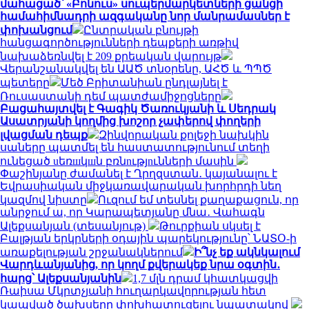
մահացած՝ «Բոնուս» սուպերմարկետների ցանցի
համահիմնադրի ազգականը նոր մանրամասներ է
փոխանցում
Ընտրական բնույթի
հանցագործությունների դեպքերի առթիվ
նախաձեռնվել է 209 քրեական վարույթ
Վերանշանակվել են ԱԱԾ տնօրենը, ԱՀԾ և ՊՊԾ
պետերը
Մեծ Բրիտանիան ընդլայնել է
Ռուսաստանի դեմ պատժամիջոցները
Բացահայտվել է Գագիկ Ծառուկյանի և Սեդրակ
Ասատրյանի կողմից խոշոր չափերով փողերի
լվացման դեպք
Զինվորական քոլեջի նախկին
սաները պատմել են հաստատությունում տեղի
ունեցած uեռшկшն բռնnւթյnւնների մասին
Փաշինյանը ժամանել է Ղրղզստան․ կայանալու է
Եվրասիական միջկառավարական խորհրդի նեղ
կազմով նիստը
Ուզում եմ տեսնել քաղաքացուն, որ
անրջում ա, որ Կարապետյանը մնա․ Վահագն
Ալեքսանյան (տեսանյութ)
Թուրքիան սկսել է
Բալթյան երկրների օդային պարեկությունը՝ ՆԱՏՕ-ի
առաքելության շրջանակներում
Ի՞նչ եք ակնկալում
Վարդևանյանից, որ կողմ քվերակեք նրա օգտին․
հարց՝ Ալեքսանյանին
1,7 մլն դրամ կհատկացվի
Ռաիսա Մկրտչյանի հուղարկավորության հետ
կապված ծախսերը փոխհատուցելու նպատակով