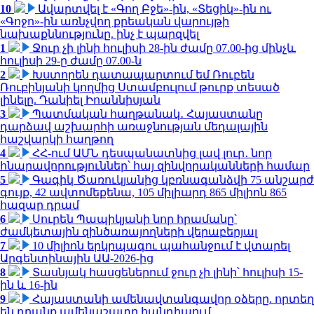
10
Ավարտվել է «Գող Բջե»-ին, «Տեցիկ»-ին ու
«Գոջո»-ին առնչվող քրեական վարույթի
նախաքննությունը. ինչ է պարզվել
1
Ջուր չի լինի հուլիսի 28-ին ժամը 07.00-ից մինչև
հուլիսի 29-ը ժամը 07.00-ն
2
Խստորեն դատապարտում եմ Ռուբեն
Ռուբինյանի կողմից Ստամբուլում թուրք տեսած
լինելը. Դանիել Իոաննիսյան
3
Պատմական հաղթանակ․ Հայաստանը
դարձավ աշխարհի առաջնության մեդալային
հաշվարկի հաղթող
4
ՀՀ-ում ԱՄՆ դեսպանատնից լավ լուր․ նոր
հնարավորություններ՝ հայ զինվորականների համար
5
Գագիկ Ծառուկյանից կբռնագանձվի 75 անշարժ
գույք, 42 ավտոմեքենա, 105 միլիարդ 865 միլիոն 865
հազար դրամ
6
Սուրեն Պապիկյանի նոր հրամանը՝
ժամկետային զինծառայողների վերաբերյալ
7
10 միլիոն երկրպագու պահանջում է վտարել
Արգենտինային ԱԱ-2026-ից
8
Տասնյակ հասցեներում ջուր չի լինի՝ հուլիսի 15-
ին և 16-ին
9
Հայաստանի ամենավտանգավոր օձերը. որտեղ
են դրանք ամենաշատը հանդիպում