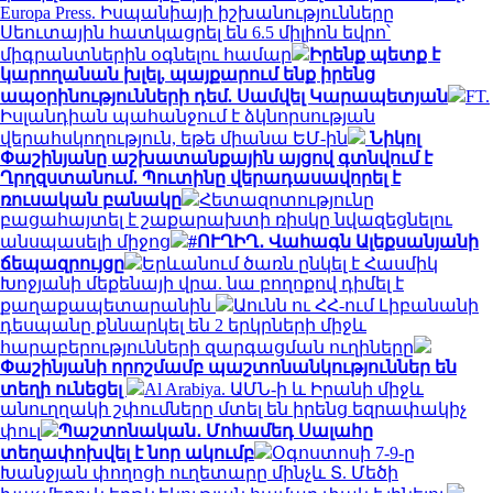
Europa Press. Իսպանիայի իշխանությունները
Սեուտային հատկացրել են 6.5 միլիոն եվրո՝
միգրանտներին օգնելու համար
Իրենք պետք է
կարողանան խլել, պայքարում ենք իրենց
ապօրինությունների դեմ. Սամվել Կարապետյան
FT.
Իսլանդիան պահանջում է ձկնորսության
վերահսկողություն, եթե միանա ԵՄ-ին
Նիկոլ
Փաշինյանը աշխատանքային այցով գտնվում է
Ղրղզստանում. Պուտինը վերադասավորել է
ռուսական բանակը
Հետազոտությունը
բացահայտել է շաքարախտի ռիսկը նվազեցնելու
անսպասելի միջոց
#ՈՒՂԻՂ․ Վահագն Ալեքսանյանի
ճեպազրույցը
Երևանում ծառն ընկել է Հասմիկ
Խոջյանի մեքենայի վրա. նա բողոքով դիմել է
քաղաքապետարանին
Աունն ու ՀՀ-ում Լիբանանի
դեսպանը քննարկել են 2 երկրների միջև
հարաբերությունների զարգացման ուղիները
Փաշինյանի որոշմամբ պաշտոնանկություններ են
տեղի ունեցել
Al Arabiya. ԱՄՆ-ի և Իրանի միջև
անուղղակի շփումները մտել են իրենց եզրափակիչ
փուլ
Պաշտոնական․ Մոհամեդ Սալահը
տեղափոխվել է նոր ակումբ
Օգոստոսի 7-9-ը
Խանջյան փողոցի ուղետարը մինչև Տ. Մեծի