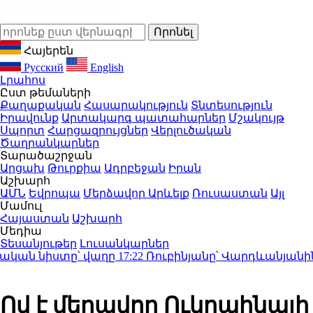
Հայերեն
Русский
English
Լրահոս
Ըստ թեմաների
Քաղաքական
Հասարակություն
Տնտեսություն
Իրավունք
Արտակարգ պատահարներ
Մշակույթ
Սպորտ
Հարցազրույցներ
Վերլուծական
Ծաղրանկարներ
Տարածաշրջան
Արցախ
Թուրքիա
Ադրբեջան
Իրան
Աշխարհ
ԱՄՆ
Եվրոպա
Մերձավոր Արևելք
Ռուսաստան
Այլ
Մամուլ
Հայաստան
Աշխարհ
Մեդիա
Տեսանյութեր
Լուսանկարներ
ան նիստը՝ վաղը
17:22
Ռուբինյանը՝ Վարդևանյանին․ «Ին
Ով է մեղավոր Ուկրաինայի