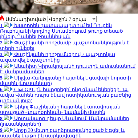
Ամենադիտված
1
Խստորեն դատապարտում եմ Ռուբեն
Ռուբինյանի կողմից Ստամբուլում թուրք տեսած
լինելը. Դանիել Իոաննիսյան
2
Փաշինյանի որոշմամբ պաշտոնանկություն է
տեղի ունեցել
3
Փաշինյանի որոշումներով 7 պաշտոնյա
ազատվել է պաշտոնից
4
Անահիտ Կիրակոսյանի դուստրն ամուսնանում
է. մանրամասներ
5
Սիլվա Հակոբյանը հայտնել է ցավալի կորստի
մասին (Լուսանկար)
6
Chat GPT-ին հարցրեցի՝ ոնց գնամ եկեղեցի. 14-
ամյա Վահեն դուրս եկավ ոստիկանության բաժնից
(տեսանյութ)
7
Նիկոլ Փաշինյանը հայտնել է առավոտյան
ստացած «տարօրինակ» նամակի մասին
8
Արտակարգ դեպք Սևանում. Մանրամասներ
(լուսանկարներ)
9
Արջը 30 մետր բարձրությունից ցած է գցել և
սպանել կաթոլիկ սարկավագին