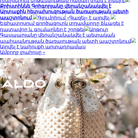
խաչմերուկ երթևեկության համար փակ է լինելու
Քրիստիննե Գրիգորյանը վերանշանակվել է
Արտաքին հետախուզության ծառայության պետի
պաշտոնում
Գյումրիում «Գազել» է այրվել
Եգիպտոսում գործազուրկ տղամարդը ձևացել է
դատավոր և գումարներ է շորթել
Արթուր
Գասպարյանը վերանշանակվել է պետական
պահպանության ծառայության պետի պաշտոնում
Այրվել է կահույքի արտադրամաս
Ամբողջ լրահոսը »