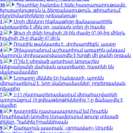
10
Պուտինը հանդես է եկել հայտարարությամբ.
Խուզարկություն և ձերբակալություն․ թիրախում՝
ընդդիմադիրները (տեսանյութ)
1
Սոչի մեկնող ինքնաթիռը ճանապարհին
անցկացրել է մեկ օր, սակայն տեղ չի հասել
2
Ջուր չի լինի հուլիսի 28-ին ժամը 07.00-ից մինչև
հուլիսի 29-ը ժամը 07.00-ն
3
Ռուբլին թանկացել է․ փոխարժեքն՝ այսօր
4
Չինաստանում աշխարհում առաջին անգամ
մարդուն փոխպատվաստվել է խոզի մի քանի օրգան
5
Ո՞րն է սիրված արտիստ Արտաշես
Ալեքսանյանի մահվան պատճառը. հայտնի են
մանրամասներ
6
Նորայրը մեկնել էր հանգստի, արդեն
վերադառնում է. նոր մանրամասներ՝ ողբերգական
դեպքից
7
1/15 ընտրատեղամասում վերահաշվարկի
արդյունքում 19 քվեաթերթիկներից 7-ը ճանաչվել է
վավեր
8
Խստորեն դատապարտում եմ Ռուբեն
Ռուբինյանի կողմից Ստամբուլում թուրք տեսած
լինելը. Դանիել Իոաննիսյան
9
Շառաչուն ապտակ՝ «զորավար» Սուրեն