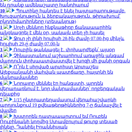
են դրանք ամենաշատը հանդիպում
10
Պուտինը հանդես է եկել հայտարարությամբ.
Խուզարկություն և ձերբակալություն․ թիրախում՝
ընդդիմադիրները (տեսանյութ)
1
Սոչի մեկնող ինքնաթիռը ճանապարհին
անցկացրել է մեկ օր, սակայն տեղ չի հասել
2
Ջուր չի լինի հուլիսի 28-ին ժամը 07.00-ից մինչև
հուլիսի 29-ը ժամը 07.00-ն
3
Ռուբլին թանկացել է․ փոխարժեքն՝ այսօր
4
Չինաստանում աշխարհում առաջին անգամ
մարդուն փոխպատվաստվել է խոզի մի քանի օրգան
5
Ո՞րն է սիրված արտիստ Արտաշես
Ալեքսանյանի մահվան պատճառը. հայտնի են
մանրամասներ
6
Նորայրը մեկնել էր հանգստի, արդեն
վերադառնում է. նոր մանրամասներ՝ ողբերգական
դեպքից
7
1/15 ընտրատեղամասում վերահաշվարկի
արդյունքում 19 քվեաթերթիկներից 7-ը ճանաչվել է
վավեր
8
Խստորեն դատապարտում եմ Ռուբեն
Ռուբինյանի կողմից Ստամբուլում թուրք տեսած
լինելը. Դանիել Իոաննիսյան