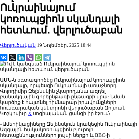
Ուկրաինայում
կոռուպցիոն սկանդալի
հետևում․ վերլուծաբան
Վերլուծական
19 Նոյեմբեր, 2025 18:44
ԱՄՆ
-ն օգտագործեց Ուկրաինայում կոռուպցիոն
սկանդալը, որպեսզի Ուկրաինայի առաջնորդ
Վոլոդիմիր Զելենսկին չկարողանա ազդել
բանակցային գործընթացի ընթացքի վրա:
Նման
կարծիք է հայտնել հիմնարար իրավունքների
հունգարական կենտրոնի վերլուծաբան Զոլտան
Կոշկովիչը
X
սոցիալական ցանցի իր էջում։
«Ամերիկացիները
Զելենսկուն
կրակեցին
Ուկրաինայի
Ազգային հակակոռուպցիոն բյուրոյի
հետաքննությունների լույսի
ներքո
և
BBC-ի