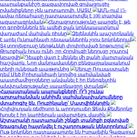
ապրանքանիշի գազավորված զովացուցիչ
ըմպելիքները չեն արտադրվի. ՍԱՏՄ
ԱՄՆ-ում 15-
ամյա դեռահասը դատապարտվել է 100 տարվա
ազատազրկման
Հետազոտությունը պարզել է, թե
որ գործոններն են ավելի քան կրկնապատկում
վաղաժամ մահվան ռիսկը
Զելենսկին պաշտոնանկ
է արել Ուկրաինայի դեսպաններին չորս երկրներում
Տ4 տրոլեյբուսը կերթևեկի փոփոխված երթուղով
Թուրքիան հույս ունի, որ Հորմուզի նեղուցը շուտով
կբացվի
Դեպքի վայր է մեկնել մի քանի մարտական
հաշվարկ. Նոր մանրամասներ բենզալցակայանում
տեղի ունեցած պայթյունից
Սեուլը Ռուսաստանի
դեմ Մեծ Բրիտանիայի կողմից սահմանված
պատժամիջոցները անվանել է իր էներգետիկ
անվտանգությանը սպառնացող վտանգ
Հայաստանյան ապրանքների՝ ՌԴ շուկա
արտահանման անհիմն սահմանափակումները
մտահոգիչ են. Ռուբինյանը՝ Մատվիենկոյին
Հոլիվուդյան ռեժիսոր և պրոդյուսեր Ջեյմս Քեմերոնը
խոսել է իր կարիերան ավարտելու մասին
Աշտարակի դատարանի շենքի տանիքի բզկտված
եռագույնը հայտնվել է ուշադրության կենտրոնում
Ութ երկրներ դատապարտել են Իսրայելին Գազայում