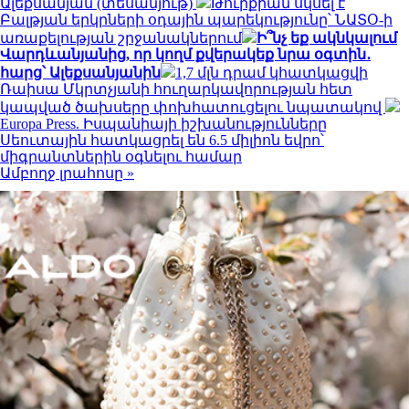
Ալեքսանյան (տեսանյութ)
Թուրքիան սկսել է
Բալթյան երկրների օդային պարեկությունը՝ ՆԱՏՕ-ի
առաքելության շրջանակներում
Ի՞նչ եք ակնկալում
Վարդևանյանից, որ կողմ քվերակեք նրա օգտին․
հարց՝ Ալեքսանյանին
1,7 մլն դրամ կհատկացվի
Ռաիսա Մկրտչյանի հուղարկավորության հետ
կապված ծախսերը փոխհատուցելու նպատակով
Europa Press. Իսպանիայի իշխանությունները
Սեուտային հատկացրել են 6.5 միլիոն եվրո՝
միգրանտներին օգնելու համար
Ամբողջ լրահոսը »