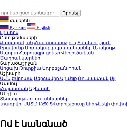
Հայերեն
Русский
English
Լրահոս
Ըստ թեմաների
Քաղաքական
Հասարակություն
Տնտեսություն
Իրավունք
Արտակարգ պատահարներ
Մշակույթ
Սպորտ
Հարցազրույցներ
Վերլուծական
Ծաղրանկարներ
Տարածաշրջան
Արցախ
Թուրքիա
Ադրբեջան
Իրան
Աշխարհ
ԱՄՆ
Եվրոպա
Մերձավոր Արևելք
Ռուսաստան
Այլ
Մամուլ
Հայաստան
Աշխարհ
Մեդիա
Տեսանյութեր
Լուսանկարներ
դրվի. ՍԱՏՄ
18:50
Տ4 տրոլեյբուսը կերթևեկի փոփոխվ
Ով է կանգնած