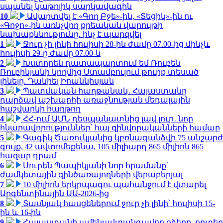
սպանել կաթոլիկ սարկավագին
10
Ավարտվել է «Գող Բջե»-ին, «Տեցիկ»-ին ու
«Գոջո»-ին առնչվող քրեական վարույթի
նախաքննությունը. ինչ է պարզվել
1
Ջուր չի լինի հուլիսի 28-ին ժամը 07.00-ից մինչև
հուլիսի 29-ը ժամը 07.00-ն
2
Խստորեն դատապարտում եմ Ռուբեն
Ռուբինյանի կողմից Ստամբուլում թուրք տեսած
լինելը. Դանիել Իոաննիսյան
3
Պատմական հաղթանակ․ Հայաստանը
դարձավ աշխարհի առաջնության մեդալային
հաշվարկի հաղթող
4
ՀՀ-ում ԱՄՆ դեսպանատնից լավ լուր․ նոր
հնարավորություններ՝ հայ զինվորականների համար
5
Գագիկ Ծառուկյանից կբռնագանձվի 75 անշարժ
գույք, 42 ավտոմեքենա, 105 միլիարդ 865 միլիոն 865
հազար դրամ
6
Սուրեն Պապիկյանի նոր հրամանը՝
ժամկետային զինծառայողների վերաբերյալ
7
10 միլիոն երկրպագու պահանջում է վտարել
Արգենտինային ԱԱ-2026-ից
8
Տասնյակ հասցեներում ջուր չի լինի՝ հուլիսի 15-
ին և 16-ին
9
Հայաստանի ամենավտանգավոր օձերը. որտեղ