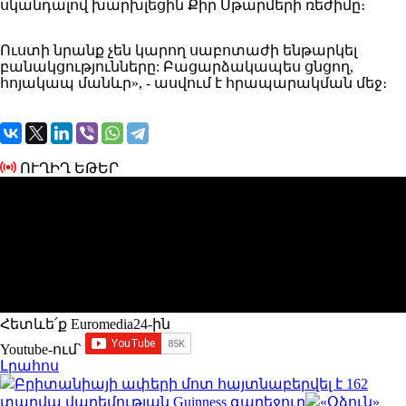
սկանդալով խարխլեցին Քիր Սթարմերի ռեժիմը։
Ուստի
նրանք չեն կարող սաբոտաժի ենթարկել
բանակցությունները
:
Բացարձակապես
ցնցող
,
հոյակապ մանևր»
, - ասվում է հրապարակման մեջ։
ՈՒՂԻՂ ԵԹԵՐ
Հետևե՛ք Euromedia24-ին
Youtube-ում`
Լրահոս
Բրիտանիայի ափերի մոտ հայտնաբերվել է 162
տարվա վաղեմության Guinness գարեջուր
«Օձուն»