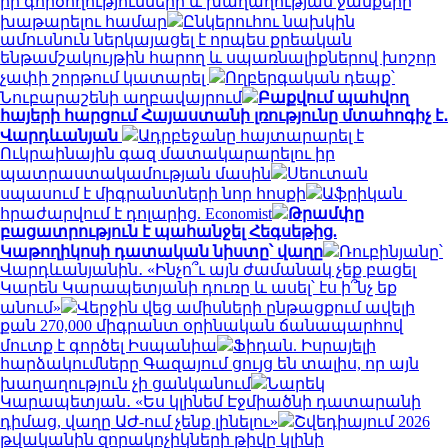
իր գործողությունների և խաղաղության ջանքերը
խաթարելու համար
Ընկերուհու նախկին
ամուսնուն ներկայացել է որպես քրեական
ենթամշակույթին հարող և սպառնալիքներով խոշոր
չափի շորթում կատարել
Ողբերգական դեպք՝
Նուբարաշենի աղբավայրում
Բաքվում պահվող
հայերի հարցում Հայաստանի լռությունը մտահոգիչ է․
Վարդևանյան
Ադրբեջանը հայտարարել է
Ուկրաինային գազ մատակարարելու իր
պատրաստակամության մասին
Սեուտան
սպասում է միգրանտների նոր հոսքի
Աֆրիկան ​​
հրաժարվում է դոլարից. Economist
Թրամփը
բացատրություն է պահանջել Հեգսեթից.
Կաթողիկոսի դատական նիստը՝ վաղը
Ռուբինյանը՝
Վարդևանյանին․ «Ինչո՞ւ այն ժամանակ չեք բացել
Կարեն Կարապետյանի դուռը և ասել՝ էս ի՞նչ եք
անում»
Վերջին վեց ամիսների ընթացքում ավելի
քան 270,000 միգրանտ օրինական ճանապարհով
մուտք է գործել Իսպանիա
Ֆիդան. Իսրայելի
հարձակումները Գազայում ցույց են տալիս, որ այն
խաղաղություն չի ցանկանում
Նարեկ
Կարապետյան․ «Ես կլինեմ Էջմիածնի դատարանի
դիմաց, վաղը ԱԺ-ում չենք լինելու»
Շվեդիայում 2026
թվականին զորակոչիկների թիվը կլինի