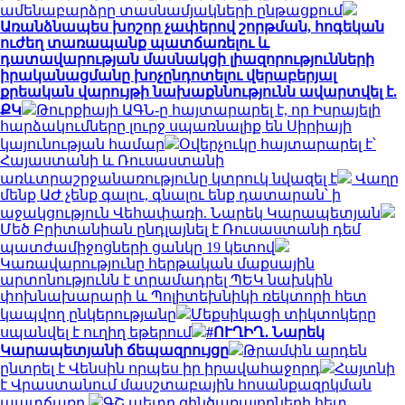
ամենաբարձրը տասնամյակների ընթացքում
Առանձնապես խոշոր չափերով շորթման, հոգեկան
ուժեղ տառապանք պատճառելու և
դատավարության մասնակցի լիազորությունների
իրականացմանը խոչընդոտելու վերաբերյալ
քրեական վարույթի նախաքննությունն ավարտվել է.
ՔԿ
Թուրքիայի ԱԳՆ-ը հայտարարել է, որ Իսրայելի
հարձակումները լուրջ սպառնալիք են Սիրիայի
կայունության համար
Օվերչուկը հայտարարել է՝
Հայաստանի և Ռուսաստանի
առևտրաշրջանառությունը կտրուկ նվազել է
Վաղը
մենք ԱԺ չենք գալու, գնալու ենք դատարան՝ ի
աջակցություն Վեհափառի. Նարեկ Կարապետյան
Մեծ Բրիտանիան ընդլայնել է Ռուսաստանի դեմ
պատժամիջոցների ցանկը 19 կետով
Կառավարությունը հերթական մաքսային
արտոնությունն է տրամադրել ՊԵԿ նախկին
փոխնախարարի և Պոլիտեխնիկի ռեկտորի հետ
կապվող ընկերությանը
Մեքսիկացի տիկտոկերը
սպանվել է ուղիղ եթերում
#ՈՒՂԻՂ․ Նարեկ
Կարապետյանի ճեպազրույցը
Թրամփն արդեն
ընտրել է Վենսին որպես իր իրավահաջորդ
Հայտնի
է Վրաստանում մասշտաբային հոսանքազրկման
պատճառը
ԳՇ պետը զինծառայողների հետ