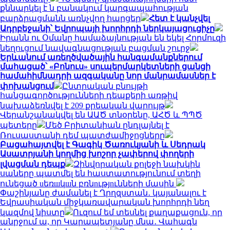
քննարկել է ն բանակում կարգապահության
բարձրացմանն առնչվող հարցեր
Հետ է կանչվել
Ադրբեջանի՝ Եվրոպայի խորհրդի ներկայացուցիչը
Իրանն ու Օմանը համաձայնության են եկել Հորմուզի
նեղուցում նավագնացության բացման շուրջ
Երևանում առեղծվածային հանգամանքներում
մահացած՝ «Բոնուս» սուպերմարկետների ցանցի
համահիմնադրի ազգականը նոր մանրամասներ է
փոխանցում
Ընտրական բնույթի
հանցագործությունների դեպքերի առթիվ
նախաձեռնվել է 209 քրեական վարույթ
Վերանշանակվել են ԱԱԾ տնօրենը, ԱՀԾ և ՊՊԾ
պետերը
Մեծ Բրիտանիան ընդլայնել է
Ռուսաստանի դեմ պատժամիջոցները
Բացահայտվել է Գագիկ Ծառուկյանի և Սեդրակ
Ասատրյանի կողմից խոշոր չափերով փողերի
լվացման դեպք
Զինվորական քոլեջի նախկին
սաները պատմել են հաստատությունում տեղի
ունեցած uեռшկшն բռնnւթյnւնների մասին
Փաշինյանը ժամանել է Ղրղզստան․ կայանալու է
Եվրասիական միջկառավարական խորհրդի նեղ
կազմով նիստը
Ուզում եմ տեսնել քաղաքացուն, որ
անրջում ա, որ Կարապետյանը մնա․ Վահագն