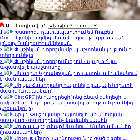
Ամենադիտված
1
Խստորեն դատապարտում եմ Ռուբեն
Ռուբինյանի կողմից Ստամբուլում թուրք տեսած
լինելը. Դանիել Իոաննիսյան
2
Փաշինյանի որոշմամբ պաշտոնանկություն է
տեղի ունեցել
3
Փաշինյանի որոշումներով 7 պաշտոնյա
ազատվել է պաշտոնից
4
Անահիտ Կիրակոսյանի դուստրն ամուսնանում
է. մանրամասներ
5
Սիլվա Հակոբյանը հայտնել է ցավալի կորստի
մասին (Լուսանկար)
6
Chat GPT-ին հարցրեցի՝ ոնց գնամ եկեղեցի. 14-
ամյա Վահեն դուրս եկավ ոստիկանության բաժնից
(տեսանյութ)
7
Նիկոլ Փաշինյանը հայտնել է առավոտյան
ստացած «տարօրինակ» նամակի մասին
8
Արտակարգ դեպք Սևանում. Մանրամասներ
(լուսանկարներ)
9
Արջը 30 մետր բարձրությունից ցած է գցել և