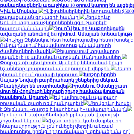
բանագնացներն առաջիկա 10 օրում կարող են այցելել
Կիև և Մոսկվա
Ինֆլուենսերներին կտուգանեն $5000
քաղաքական գովազդի համար
Մեդվեդևը
Արևմուտքի առաջնորդներին զգուշացրել է
հատուցման մասին
Դու ո՞վ ես, որ Կաթողիկոսին
ավազանի անունով ես դիմում․ Ամալյան (տեսանյութ)
Վուչիչը Զելենսկու հետ հանդիպումից հետո խոսել է
Ուկրաինայում հակամարտության ավարտի
ժամկետների մասին
Բելառուսում տղամարդը
սպանել է 10 ամսական աղջկան. Մանրամասներ
Փողը գետի պես կհոսի. Այս երեք կենդանակերպի
նշանները կհարստանան օգոստոսի վերջին
Մեսիի
ընտանիքում՝ ցավալի կորուստ
Խոշոր հրդեհ
Սայաթ Նովայի բարձրահարկ շենքերից մեկում.
Բնակիչներ են տարհանվել
Իրանն ու Օմանը շատ
մոտ են Հորմուզի նեղուցի շուրջ համաձայնության
հասնելուն․ Արաղչի
Եվրամիության պայքարը
ռուսական գազի դեմ դանդաղել է
Մեդվեդևը խոսել
է Զելենսկու «գարշելի կարիերայի» ավարտի մասին
Որոնվում է նախաձեռնված քրեական վարույթի
շրջանակներում
Հիշեք, տիկին․ կան մայրեր, որ
հնարավորություն չեն ունեցել վերջին անգամ
համբուրելու իրենց որդու ճակատը. զոհվածի մայրը՝