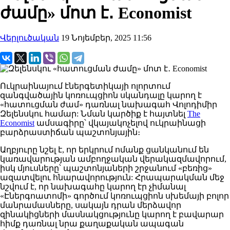
ժամը» մոտ է․ Economist
Վերլուծական
19 Նոյեմբեր, 2025 11:56
Ուկրաինայում
էներգետիկայի
ոլորտում
զանգվածային
կոռուպցիոն
սկանդալը
կարող է
«հատուցման ժամ» դառնալ նախագահ Վոլոդիմիր
Զելենսկու համար:
Նման կարծիք է հայտնել
The
Economist
ամսագիրը
՝
վկայակոչելով ուկրաինացի
բարձրաստիճան
պաշտոնյային
։
Աղբյուրը
նշել
է, որ երկրում ոմանք ցանկանում են
կառավարության ամբողջական վերակազմավորում,
իսկ մյուսները՝ պաշտոնյաների շրջանում «բեռից»
ազատվելու հնարավորություն:
Հրապարակման
մեջ
նշվում
է, որ նախագահը կարող էր չիմանալ
«Էներգոատոմի» գործում կոռուպցիոն սխեմայի բոլոր
մանրամասները, սակայն դրան մերձավոր
զինակիցների մասնակցությունը կարող է բավարար
հիմք դառնալ նրա քաղաքական ապագան