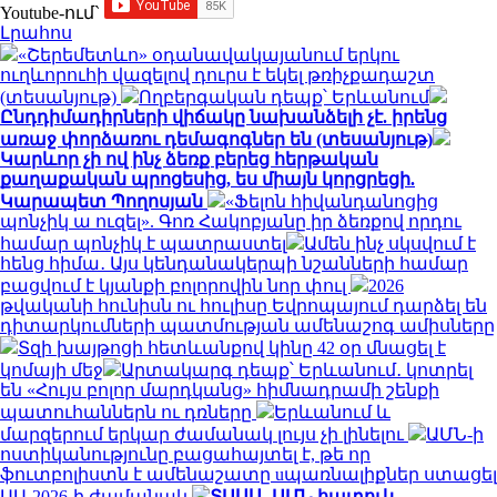
Youtube-ում`
Լրահոս
«Շերեմետևո» օդանավակայանում երկու
ուղևորուհի վազելով դուրս է եկել թռիչքադաշտ
(տեսանյութ)
Ողբերգական դեպք՝ Երևանում
Ընդդիմադիրների վիճակը նախանձելի չէ. իրենց
առաջ փորձառու դեմագոգներ են (տեսանյութ)
Կարևոր չի ով ինչ ձեռք բերեց հերթական
քաղաքական պրոցեսից, ես միայն կորցրեցի.
Կարապետ Պողոսյան
«Ֆելոն հիվանդանոցից
պոնչիկ ա ուզել». Գոռ Հակոբյանը իր ձեռքով որդու
համար պոնչիկ է պատրաստել
Ամեն ինչ սկսվում է
հենց հիմա․ Այս կենդանակերպի նշանների համար
բացվում է կյանքի բոլորովին նոր փուլ
2026
թվականի հունիսն ու հուլիսը Եվրոպայում դարձել են
դիտարկումների պատմության ամենաշոգ ամիսները
Տզի խայթոցի հետևանքով կինը 42 օր մնացել է
կոմայի մեջ
Արտակարգ դեպք՝ Երևանում․ կոտրել
են «Հույս բոլոր մարդկանց» հիմնադրամի շենքի
պատուհաններն ու դռները
Երևանում և
մարզերում երկար ժամանակ լույս չի լինելու
ԱՄՆ-ի
ոստիկանությունը բացահայտել է, թե որ
ֆուտբոլիստն է ամենաշատը uպառնալիքներ ստացել
ԱԱ-2026-ի ժամանակ
ՏԱՍՍ․ ԱՄՆ հատուկ