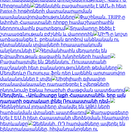
Միրզոյանին
Զելենսկին բացահայտել է ԱՄՆ-ի հետ
Patriot-ի հրթիռների մատակարարման
պայմանավորվածությունները
Փաշինյան․ TRIPP-ը
կփոխի Հայաստանի դիրքը համաշխարհային
ներդրումային քարտեզում
Տղամարդը ծեծել է
շտապօգնության բժշկին և վարորդին
ՄԻՊ-ը կոշտ
արձագանքել է․ քրեական գործով անձնական ու
ընտանեկան տվյալների հրապարակումն
անընդունելի է
Գերմանիային մեղադրել են
Եվրամիության գազային խնդիրների համար
Բացահայտվել են Զելենսկու՝ Ռուսաստանի
դաշնակցի հետ բանակցությունների թեմաները
Մեդվեդևը Ուրսուլա ֆոն դեր Լայենին արտասովոր
մականուններ է տվել
Սիցիլիայի գլխավոր
օդանավակայանը դադարեցրել է չվերթների
ընդունումը Էթնա հրաբխի ժայթքման պատճառով
Մեդվեդև․ «Արևմուտքը կլքի Հայաստանին, երբ այն
դադարի օգտակար լինել Ռուսաստանի դեմ»
Գելենջիկում լողափերը փակվել են ԱԹՍ-ների
հարձակման վտանգի պատճառով
Քաղաքագետը
նշել է ԵՄ-ի հետ Հայաստանի մերձեցման հնարավոր
հետևանքը
Զելենսկի․ ՌԴ հարվածները ավերել են
էլեկտրակայաններ, հիվանդանոցներ ու