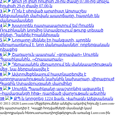
2
Ջուր չի լինի հուլիսի 28-ին ժամը 07.00-ից մինչև
հուլիսի 29-ը ժամը 07.00-ն
3
Ո՞րն է սիրված արտիստ Արտաշես
Ալեքսանյանի մահվան պատճառը. հայտնի են
մանրամասներ
4
Խստորեն դատապարտում եմ Ռուբեն
Ռուբինյանի կողմից Ստամբուլում թուրք տեսած
լինելը. Դանիել Իոաննիսյան
5
Նորայրը մեկնել էր հանգստի, արդեն
վերադառնում է. նոր մանրամասներ՝ ողբերգական
դեպքից
6
Շառաչուն ապտակ՝ «զորավար» Սուրեն
Պապիկյանին․ «Հրապարակ»
7
Դերասանին մեղադրում են մանկապղծության
մեջ․ նա ձերբակալվել է
8
Ավտոմեքենայում հայտնաբերվել է
առողջապահության նախկին նախարար, վիրաբույժ
Գագիկ Ստամբուլցյանի մարմինը
9
Սուրեն Պապիկյանը պաշտոնից ազատել է
«համացանցի հիթ» դարձած վարչության պետին
10
ՔՊ-ն կորցրեց 1224 ձայն. Վահագն Ալեքսանյան
© 2011-2026 Lurer.com Մեջբերումներ անելիս ակտիվ հղումը Lurer.com-
ին պարտադիր է: Կայքի հոդվածների մասնակի կամ
ամբողջական հեռուստառադիոընթերցումն առանց Lurer.com-ին