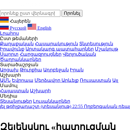
Հայերեն
Русский
English
Լրահոս
Ըստ թեմաների
Քաղաքական
Հասարակություն
Տնտեսություն
Իրավունք
Արտակարգ պատահարներ
Մշակույթ
Սպորտ
Հարցազրույցներ
Վերլուծական
Ծաղրանկարներ
Տարածաշրջան
Արցախ
Թուրքիա
Ադրբեջան
Իրան
Աշխարհ
ԱՄՆ
Եվրոպա
Մերձավոր Արևելք
Ռուսաստան
Այլ
Մամուլ
Հայաստան
Աշխարհ
Մեդիա
Տեսանյութեր
Լուսանկարներ
 թռիչքադաշտ (տեսանյութ)
22:55
Ողբերգական դեպք՝ Ե
Զելենսկու «հատուցման