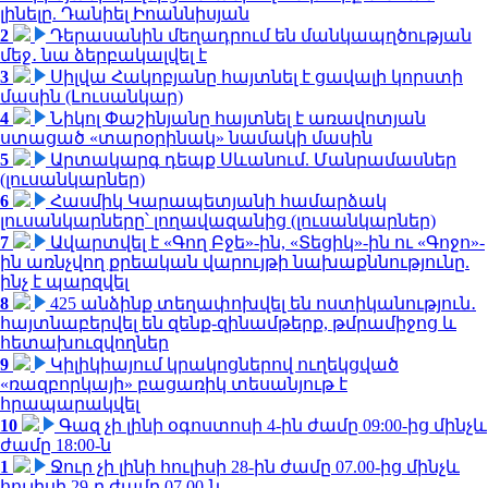
լինելը. Դանիել Իոաննիսյան
2
Դերասանին մեղադրում են մանկապղծության
մեջ․ նա ձերբակալվել է
3
Սիլվա Հակոբյանը հայտնել է ցավալի կորստի
մասին (Լուսանկար)
4
Նիկոլ Փաշինյանը հայտնել է առավոտյան
ստացած «տարօրինակ» նամակի մասին
5
Արտակարգ դեպք Սևանում. Մանրամասներ
(լուսանկարներ)
6
Հասմիկ Կարապետյանի համարձակ
լուսանկարները՝ լողավազանից (լուսանկարներ)
7
Ավարտվել է «Գող Բջե»-ին, «Տեցիկ»-ին ու «Գոջո»-
ին առնչվող քրեական վարույթի նախաքննությունը.
ինչ է պարզվել
8
425 անձինք տեղափոխվել են ոստիկանություն․
հայտնաբերվել են զենք-զինամթերք, թմրամիջոց և
հետախուզվողներ
9
Կիլիկիայում կրակոցներով ուղեկցված
«ռազբորկայի» բացառիկ տեսանյութ է
հրապարակվել
10
Գազ չի լինի օգոստոսի 4-ին ժամը 09:00-ից մինչև
ժամը 18:00-ն
1
Ջուր չի լինի հուլիսի 28-ին ժամը 07.00-ից մինչև
հուլիսի 29-ը ժամը 07.00-ն