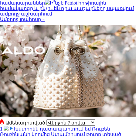
համալսարաններ
Ի՞նչ է Patriot հրթիռային
համակարգը և ինչու են դրա պաշարները սպառվում
ամբողջ աշխարհում
Ամբողջ լրահոսը »
Ամենադիտված
1
Խստորեն դատապարտում եմ Ռուբեն
Ռուբինյանի կողմից Ստամբուլում թուրք տեսած