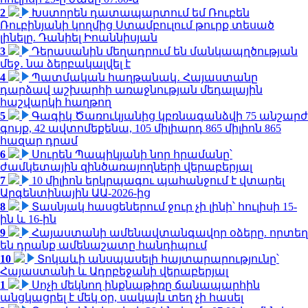
2
Խստորեն դատապարտում եմ Ռուբեն
Ռուբինյանի կողմից Ստամբուլում թուրք տեսած
լինելը. Դանիել Իոաննիսյան
3
Դերասանին մեղադրում են մանկապղծության
մեջ․ նա ձերբակալվել է
4
Պատմական հաղթանակ․ Հայաստանը
դարձավ աշխարհի առաջնության մեդալային
հաշվարկի հաղթող
5
Գագիկ Ծառուկյանից կբռնագանձվի 75 անշարժ
գույք, 42 ավտոմեքենա, 105 միլիարդ 865 միլիոն 865
հազար դրամ
6
Սուրեն Պապիկյանի նոր հրամանը՝
ժամկետային զինծառայողների վերաբերյալ
7
10 միլիոն երկրպագու պահանջում է վտարել
Արգենտինային ԱԱ-2026-ից
8
Տասնյակ հասցեներում ջուր չի լինի՝ հուլիսի 15-
ին և 16-ին
9
Հայաստանի ամենավտանգավոր օձերը. որտեղ
են դրանք ամենաշատը հանդիպում
10
Տոկաևի անսպասելի հայտարարությունը՝
Հայաստանի և Ադրբեջանի վերաբերյալ
1
Սոչի մեկնող ինքնաթիռը ճանապարհին
անցկացրել է մեկ օր, սակայն տեղ չի հասել