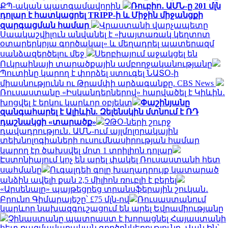
ՔՊ-ական պատգամավորին
Ռուբիո․ ԱՄՆ-ը 201 մլն
դոլար է հատկացրել TRIPP-ի և Միջին միջանցքի
զարգացման համար
Վրաստանի վարչապետը
Սաակաշվիլուն անվանել է «խայտառակ կեղտոտ
օտարերկրյա գործակալ» և մեղադրել պատերազմ
սանձազերծելու մեջ
Սերբիայում աջակցել են
Ուկրաինայի տարածքային ամբողջականությանը
Պուտինը կարող է փորձել ստուգել ՆԱՏՕ-ի
միասնությունն ու Թրամփի արձագանքը. CBS News
Ռուսաստանը «Իսկանդերներով» հարվածել է Կիևին․
խոցվել է երկու կարևոր օբյեկտ
Փաշինյանը
զանգահարել է Ալիևին. Զելենսկին մտնում է ՌԴ
դաշնակցի «տարածք»
ՉԹՕ-ների շուրջ
դավադրություն․ ԱՄՆ-ում այլմոլորակային
տեխնոլոգիաների ուսումնասիրության համար
կարող էր ծախսվել մոտ 1 տրիլիոն դոլար
Էստոնիայում կոչ են արել փակել Ռուսաստանի հետ
սահմանը
Ուգալդեի գոլը խաղադրույք կատարած
անձին ավելի քան 2,5 միլիոն ռուբլի է բերել
«Արսենալը» պայթեցրեց տրանսֆերային շուկան․
Բրունո Գիմարայեշը՝ £75 մլն-ով
Ռուսաստանում
կարևոր նախազգուշացում են արել Եվրամիությանը
Չինաստանը պատրաստ է խորացնել Հայաստանի
հետ ռազմավարական գործընկերությունը․ Վան Ին՝