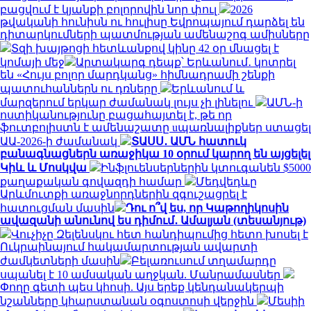
բացվում է կյանքի բոլորովին նոր փուլ
2026
թվականի հունիսն ու հուլիսը Եվրոպայում դարձել են
դիտարկումների պատմության ամենաշոգ ամիսները
Տզի խայթոցի հետևանքով կինը 42 օր մնացել է
կոմայի մեջ
Արտակարգ դեպք՝ Երևանում․ կոտրել
են «Հույս բոլոր մարդկանց» հիմնադրամի շենքի
պատուհաններն ու դռները
Երևանում և
մարզերում երկար ժամանակ լույս չի լինելու
ԱՄՆ-ի
ոստիկանությունը բացահայտել է, թե որ
ֆուտբոլիստն է ամենաշատը uպառնալիքներ ստացել
ԱԱ-2026-ի ժամանակ
ՏԱՍՍ․ ԱՄՆ հատուկ
բանագնացներն առաջիկա 10 օրում կարող են այցելել
Կիև և Մոսկվա
Ինֆլուենսերներին կտուգանեն $5000
քաղաքական գովազդի համար
Մեդվեդևը
Արևմուտքի առաջնորդներին զգուշացրել է
հատուցման մասին
Դու ո՞վ ես, որ Կաթողիկոսին
ավազանի անունով ես դիմում․ Ամալյան (տեսանյութ)
Վուչիչը Զելենսկու հետ հանդիպումից հետո խոսել է
Ուկրաինայում հակամարտության ավարտի
ժամկետների մասին
Բելառուսում տղամարդը
սպանել է 10 ամսական աղջկան. Մանրամասներ
Փողը գետի պես կհոսի. Այս երեք կենդանակերպի
նշանները կհարստանան օգոստոսի վերջին
Մեսիի