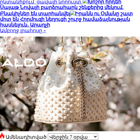
ընտանիքում՝ ցավալի կորուստ
Խոշոր հրդեհ
Սայաթ Նովայի բարձրահարկ շենքերից մեկում.
Բնակիչներ են տարհանվել
Իրանն ու Օմանը շատ
մոտ են Հորմուզի նեղուցի շուրջ համաձայնության
հասնելուն․ Արաղչի
Ամբողջ լրահոսը »
Ամենադիտված