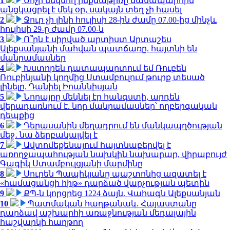
1
Սոչի մեկնող ինքնաթիռը ճանապարհին
անցկացրել է մեկ օր, սակայն տեղ չի հասել
2
Ջուր չի լինի հուլիսի 28-ին ժամը 07.00-ից մինչև
հուլիսի 29-ը ժամը 07.00-ն
3
Ո՞րն է սիրված արտիստ Արտաշես
Ալեքսանյանի մահվան պատճառը. հայտնի են
մանրամասներ
4
Խստորեն դատապարտում եմ Ռուբեն
Ռուբինյանի կողմից Ստամբուլում թուրք տեսած
լինելը. Դանիել Իոաննիսյան
5
Նորայրը մեկնել էր հանգստի, արդեն
վերադառնում է. նոր մանրամասներ՝ ողբերգական
դեպքից
6
Դերասանին մեղադրում են մանկապղծության
մեջ․ նա ձերբակալվել է
7
Ավտոմեքենայում հայտնաբերվել է
առողջապահության նախկին նախարար, վիրաբույժ
Գագիկ Ստամբուլցյանի մարմինը
8
Սուրեն Պապիկյանը պաշտոնից ազատել է
«համացանցի հիթ» դարձած վարչության պետին
9
ՔՊ-ն կորցրեց 1224 ձայն. Վահագն Ալեքսանյան
10
Պատմական հաղթանակ․ Հայաստանը
դարձավ աշխարհի առաջնության մեդալային
հաշվարկի հաղթող