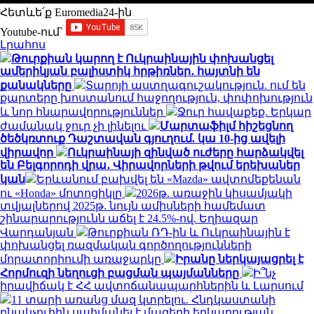
Հետևե՛ք Euromedia24-ին
Youtube-ում`
Լրահոս
Թուրքիան կարող է Ուկրաինային փոխանցել
ամերիկյան բալիստիկ հրթիռներ․ հայտնի են
քանակները
Տարոյի աստղագուշակություն. ում են
քարտերը խոստանում հաջողություն, փոփոխություն
և նոր հնարավորություններ
Ջուր հավաքեք. Երկար
ժամանակ ջուր չի լինելու
Մարտաֆիլմ հիշեցնող
ծեծկռտուք Դաշտավան գյուղում. կա 10-ից ավելի
վիրավոր
Ուկրաինայի զինված ուժերը հարձակվել
են Բելգորոդի վրա․ Վիրավորների թվում երեխաներ
կան
Երևանում բախվել են «Mazda» ավտոմեքենան
ու «Honda» մոտոցիկլը
2026թ. առաջին կիսամյակի
տվյալներով 2025թ. նույն ամիսների համեմատ
շինարարությունն աճել է 24.5%-ով. Եղիազար
Վարդանյան
Թուրքիան ՌԴ-ին և Ուկրաինային է
փոխանցել ռազմական գործողությունների
մորատորիումի առաջարկը
Իրանը ներկայացրել է
Հորմուզի նեղուցի բացման պայմանները
Ի՞նչ
իրավիճակ է ՀՀ ավտոճանապարհներին և Լարսում
11 տարի առանց մազ կտրելու. Հնդկաստանի
բնակչուհին սահմանել է մազերի երկարության