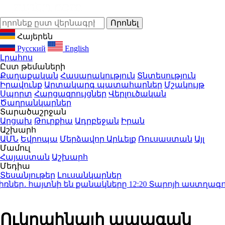
Հայերեն
Русский
English
Լրահոս
Ըստ թեմաների
Քաղաքական
Հասարակություն
Տնտեսություն
Իրավունք
Արտակարգ պատահարներ
Մշակույթ
Սպորտ
Հարցազրույցներ
Վերլուծական
Ծաղրանկարներ
Տարածաշրջան
Արցախ
Թուրքիա
Ադրբեջան
Իրան
Աշխարհ
ԱՄՆ
Եվրոպա
Մերձավոր Արևելք
Ռուսաստան
Այլ
Մամուլ
Հայաստան
Աշխարհ
Մեդիա
Տեսանյութեր
Լուսանկարներ
եր․ հայտնի են քանակները
12:20
Տարոյի աստղագուշակո
Ուկրաինայի ապագան