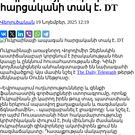
հարցականի տակ է․ DT
Վերլուծական
19 Նոյեմբեր, 2025 12:19
Ուկրաինայի առաջնորդ
Վոլոդիմիր
Զելենսկին
աստիճանաբար
կորցնում
է իրականության հետ
կապը և ընկնում հուսահատության մեջ։
Կիևի
կողմնակիցներն
անհանգստացած
են նախագահի
պահվածքով։
Այս
մասին
նշել
է
The Daily Telegraph
թերթի
մեկնաբան Օուեն Մեթյուսը։
«Եվրոպայում ուղևորությունները և զենքի
ֆանտաստիկ գործարքների ստորագրումը, որոնք
Ուկրաինան չի կարող իրեն թույլ տալ, պատասխան
չեն երկրում սպասվող քաղաքական և ռազմական
ճգնաժամին», - պարզաբանել է լրագրողը:
Նա
նշել
է,
որ այժմ Ռուսաստանի հետ հակամարտությունը
կրիտիկական փուլում է, իսկ միևնույն ժամանակ
ուկրաինացի զինվորները ակտիվորեն լքում են
ռազմաճակատը։ Դասալքության մակարդակը