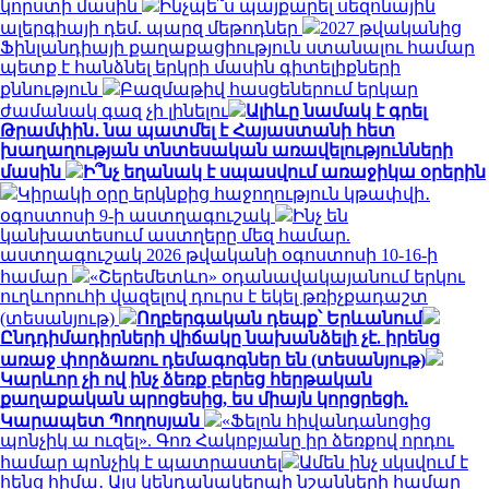
կորստի մասին
Ինչպե՞ս պայքարել սեզոնային
ալերգիայի դեմ. պարզ մեթոդներ
2027 թվականից
Ֆինլանդիայի քաղաքացիություն ստանալու համար
պետք է հանձնել երկրի մասին գիտելիքների
քննություն
Բազմաթիվ հասցեներում երկար
ժամանակ գազ չի լինելու
Ալիևը նամակ է գրել
Թրամփին․ նա պատմել է Հայաստանի հետ
խաղաղության տնտեսական առավելությունների
մասին
Ի՞նչ եղանակ է սպասվում առաջիկա օրերին
Կիրակի օրը երկնքից հաջողություն կթափվի․
օգոստոսի 9-ի աստղագուշակ
Ինչ են
կանխատեսում աստղերը մեզ համար.
աստղագուշակ 2026 թվականի օգոստոսի 10-16-ի
համար
«Շերեմետևո» օդանավակայանում երկու
ուղևորուհի վազելով դուրս է եկել թռիչքադաշտ
(տեսանյութ)
Ողբերգական դեպք՝ Երևանում
Ընդդիմադիրների վիճակը նախանձելի չէ. իրենց
առաջ փորձառու դեմագոգներ են (տեսանյութ)
Կարևոր չի ով ինչ ձեռք բերեց հերթական
քաղաքական պրոցեսից, ես միայն կորցրեցի.
Կարապետ Պողոսյան
«Ֆելոն հիվանդանոցից
պոնչիկ ա ուզել». Գոռ Հակոբյանը իր ձեռքով որդու
համար պոնչիկ է պատրաստել
Ամեն ինչ սկսվում է
հենց հիմա․ Այս կենդանակերպի նշանների համար