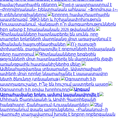
համաշխարհային ռեկորդ
Ford-ը պատրաստում է
«ժողովրդական» էլեկտրական պիկապ՝ «Ֆորմուլա-1»-
ի տեխնոլոգիաներով
Երրորդ համաշխարհային
պատերազմ, ՉԹՕ-ներ և իշխանափոխություն
Ռուսաստանում․ Վանգայի ո՞ր մարգարեություններն
իբր պետք է իրականանան 2026 թվականին
Գիտնականները հայտնաբերել են սունկ, որը
տարբեր երկրների մարդկանց մոտ առաջացնում է
միանման հալյուցինացիաներ
Ո՛չ ուսուցչի
փոխարեն. բացահայտվել է ռոբոտների իդեալական
դերը դպրոցում
Գիտնականները երգեցիկ
թռչունների մոտ հայտնաբերել են մարդկային լեզվի
առանցքային հատկանիշներից մեկը
Ամենահազվադեպ տեսարանը․ Ավստրալիայի
ափերի մոտ դրոնը նկարահանել է սապատավոր
կետի ծնունդը (տեսանյութ)
Օգոստոսի 9-ի
աստղագուշակը. Ի՞նչ են հուշում աստղերն այսօր
Օգոստոսի 9-ի օրվա խորհուրդը
Արգամ
Աբրահամյանը երկու ամսով կալանավորվել է
Միհրան Ծառուկյանի և Արփի Գաբրիելյանի
հանգիստը՝ Շանհայում (Լուսանկարներ)
Չեմ
կարողանում զսպել արցունքներս. «Բանակում»-ի
Վարուժը տաղավարում խոսել է եղբոր ողբերգական