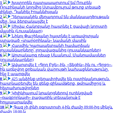
1
Խստորեն դատապարտում եմ Ռուբեն
Ռուբինյանի կողմից Ստամբուլում թուրք տեսած
լինելը. Դանիել Իոաննիսյան
2
Դերասանին մեղադրում են մանկապղծության
մեջ․ նա ձերբակալվել է
3
Սիլվա Հակոբյանը հայտնել է ցավալի կորստի
մասին (Լուսանկար)
4
Նիկոլ Փաշինյանը հայտնել է առավոտյան
ստացած «տարօրինակ» նամակի մասին
5
Հասմիկ Կարապետյանի համարձակ
լուսանկարները՝ լողավազանից (լուսանկարներ)
6
Արտակարգ դեպք Սևանում. Մանրամասներ
(լուսանկարներ)
7
Ավարտվել է «Գող Բջե»-ին, «Տեցիկ»-ին ու «Գոջո»-
ին առնչվող քրեական վարույթի նախաքննությունը.
ինչ է պարզվել
8
425 անձինք տեղափոխվել են ոստիկանություն․
հայտնաբերվել են զենք-զինամթերք, թմրամիջոց և
հետախուզվողներ
9
Կիլիկիայում կրակոցներով ուղեկցված
«ռազբորկայի» բացառիկ տեսանյութ է
հրապարակվել
10
Գազ չի լինի օգոստոսի 4-ին ժամը 09:00-ից մինչև
ժամը 18:00-ն