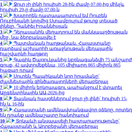
1
Ջուր չի լինի հուլիսի 28-ին ժամը 07.00-ից մինչև
հուլիսի 29-ը ժամը 07.00-ն
2
Խստորեն դատապարտում եմ Ռուբեն
Ռուբինյանի կողմից Ստամբուլում թուրք տեսած
լինելը. Դանիել Իոաննիսյան
3
Դերասանին մեղադրում են մանկապղծության
մեջ․ նա ձերբակալվել է
4
Պատմական հաղթանակ․ Հայաստանը
դարձավ աշխարհի առաջնության մեդալային
հաշվարկի հաղթող
5
Գագիկ Ծառուկյանից կբռնագանձվի 75 անշարժ
գույք, 42 ավտոմեքենա, 105 միլիարդ 865 միլիոն 865
հազար դրամ
6
Սուրեն Պապիկյանի նոր հրամանը՝
ժամկետային զինծառայողների վերաբերյալ
7
10 միլիոն երկրպագու պահանջում է վտարել
Արգենտինային ԱԱ-2026-ից
8
Տասնյակ հասցեներում ջուր չի լինի՝ հուլիսի 15-
ին և 16-ին
9
Հայաստանի ամենավտանգավոր օձերը. որտեղ
են դրանք ամենաշատը հանդիպում
10
Տոկաևի անսպասելի հայտարարությունը՝
Հայաստանի և Ադրբեջանի վերաբերյալ