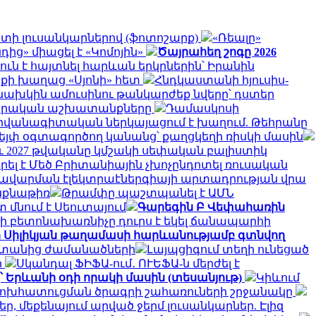
գստի լուսանկարներով (ֆոտոշարք)
«Ռեալը»
ից» միացել է «Կոմոյին»
Ծայրահեղ շոգը 2026
ուն է հայտնել հարևան երկրներին՝ Իրանին
ոքի խաղաց «Սյոնի» հետ
Հնդկաստանի հյուսիս-
նախկին ամուսինու թանկարժեք նվերը՝ դստեր
րարական աշխատանքները
Դամասկոսի
դիվանագիտական ներկայացում է խաղում. Թեհրանը
վեյփ օգտագործող կանանց՝ քաղցկեղի ռիսկի մասին
նչև 2027 թվականը կմշակի սեփական բալիստիկ
ել է Մեծ Բրիտանիային չխոչընդոտել ռուսական
 խավարման էլեկտրաէներգիայի արտադրության վրա
ինքնաթիռ
Թրամփը պաշտպանել է ԱՄՆ
 մնում է Սեուտայում
Գարեգին Բ Վեփահառին
ի բետոնախառնիչը դուրս է եկել ճանապարհի
ի Սիլիկյան թաղամասի հարևանությամբ գտնվող
սաստանից ժամանածների
Լայպցիգում տեղի ունեցած
ի
Սկանդալ ՖԻՖԱ-ում․ ՈՒԵՖԱ-ն մերժել է
՝ Երևանի օդի որակի մասին (տեսանյութ)
Կիևում
փոխհատուցման ծրագրի շահառուների շրջանակը
, մեքենայում արված ջերմ լուսանկարներ. Էլիզ