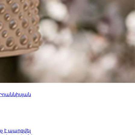
 Իոաննիսյան
նչ է պարզվել