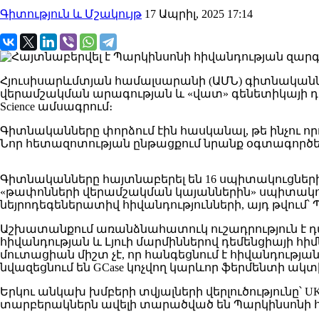
Գիտություն և Մշակույթ
17 Ապրիլ, 2025 17:14
Հյուսիսարևմտյան համալսարանի (ԱՄՆ) գիտնականնե
վերամշակման արագության և «վատ» գենետիկայի դ
Science ամսագրում։
Գիտնականները փորձում էին հասկանալ, թե ինչու որ
Նոր հետազոտության ընթացքում նրանք օգտագործել 
Գիտնականները հայտնաբերել են 16 սպիտակուցներից բ
«թափոնների վերամշակման կայաններին» սպիտակու
նեյրոդեգեներատիվ հիվանդությունների, այդ թվում
Աշխատանքում առանձնահատուկ ուշադրություն է դա
հիվանդության և Լյուի մարմիններով դեմենցիայի հիմն
մուտացիան միշտ չէ, որ հանգեցնում է հիվանդության:
նվազեցնում են GCase կոչվող կարևոր ֆերմենտի ակտի
Երկու անկախ խմբերի տվյալների վերլուծությունը՝ U
տարբերակներն ավելի տարածված են Պարկինսոնի հ