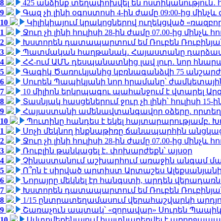
8
425 անձինք տեղափոխվել են ոստիկանություն․
9
Գազ չի լինի օգոստոսի 4-ին ժամը 09:00-ից մինչև 
10
Կիլիկիայում կրակոցներով ուղեկցված «ռազբ
1
Ջուր չի լինի հուլիսի 28-ին ժամը 07.00-ից մինչև հո
2
Խստորեն դատապարտում եմ Ռուբեն Ռուբինյանի
3
Պատմական հաղթանակ․ Հայաստանը դարձավ 
4
ՀՀ-ում ԱՄՆ դեսպանատնից լավ լուր․ նոր հնար
5
Գագիկ Ծառուկյանից կբռնագանձվի 75 անշարժ գո
6
Սուրեն Պապիկյանի նոր հրամանը՝ ժամկետային
7
10 միլիոն երկրպագու պահանջում է վտարել Արգ
8
Տասնյակ հասցեներում ջուր չի լինի՝ հուլիսի 15-ին
9
Հայաստանի ամենավտանգավոր օձերը. որտեղ
10
Պուտինը հանդես է եկել հայտարարությամբ. Խո
1
Սոչի մեկնող ինքնաթիռը ճանապարհին անցկացրե
2
Ջուր չի լինի հուլիսի 28-ին ժամը 07.00-ից մինչև հո
3
Ռուբլին թանկացել է․ փոխարժեքն՝ այսօր
4
Չինաստանում աշխարհում առաջին անգամ մա
5
Ո՞րն է սիրված արտիստ Արտաշես Ալեքսանյա
6
Նորայրը մեկնել էր հանգստի, արդեն վերադառն
7
Խստորեն դատապարտում եմ Ռուբեն Ռուբինյանի
8
1/15 ընտրատեղամասում վերահաշվարկի արդյուն
9
Շառաչուն ապտակ՝ «զորավար» Սուրեն Պապի
10
Ավտոմեքենայում հայտնաբերվել է առողջապա