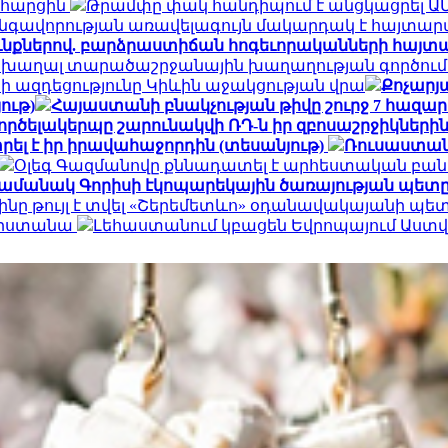
ն հարցին
Թրամփը փակ հանդիպում է անցկացրել Ա
գավորության առավելագույն մակարդակ է հայտար
ւնքներով. բարձրաստիճան հոգեւորականների հայտ
 խաղալ տարածաշրջանային խաղաղության գործում.
ի ազդեցությունը Կիևին աջակցության վրա
Քոչարյա
ութ)
Հայաստանի բնակչության թիվը շուրջ 7 հազար
ործելակերպը շարունակվի ՌԴ-ն իր զբոսաշրջիկների
ել է իր իրավահաջորդին (տեսանյութ)
Ռուսաստան
Օլեգ Գազմանովը քննադատել է արհեստական բան
ամանակ Գորիսի էկոպարեկային ծառայության պետը
ինը թույլ է տվել «Շերեմետևո» օդանավակայանի պ
հարստանա
Լեհաստանում կբացեն Եվրոպայում Աս