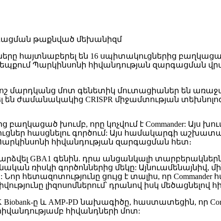
րը հայտնաբերել են 16 սպիտակուցներից բաղկացած 
եպքում Պարկինսոնի հիվանդության զարգացման վր
ոշ մարդկանց մոտ գենետիկ մուտացիաներ են առաջանու
են ժամանակակից CRISPR միջամտության տեխնոլոգիան
աղկացած խումբ, որը կոչվում է Commander: Այս խու
ցներ հասցնելու գործում: Այս համակարգի աշխատ
՝ Պարկինսոնի հիվանդության զարգացման հետ։
րձվել GBA1 գենին. դրա անցանկալի տարբերակներն
ական ռիսկի գործոններից մեկը: Այնուամենայնիվ, մին
 Նոր հետազոտությունը ցույց է տալիս, որ Commander
վությունը լիզոսոմներում՝ դրանով իսկ մեծացնելով 
K Biobank-ը և AMP-PD նախագիծը, հաստատեցին, որ Co
իվանդությամբ հիվանդների մոտ: