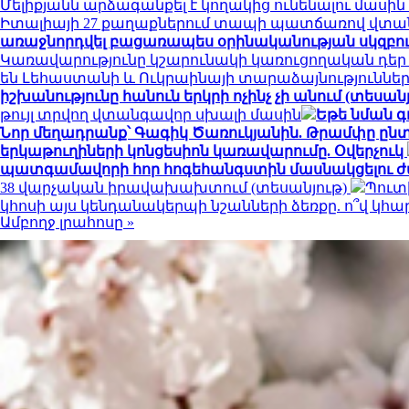
Մելիքյանն արձագանքել է կողակից ունենալու մասի
Իտալիայի 27 քաղաքներում տապի պատճառով վտան
առաջնորդվել բացառապես օրինականության սկզբո
Կառավարությունը կշարունակի կառուցողական դեր
են Լեհաստանի և Ուկրաինայի տարաձայնություններ
իշխանությունը հանուն երկրի ոչինչ չի անում (տեսանյ
թույլ տրվող վտանգավոր սխալի մասին
Եթե նման գ
Նոր մեղադրանք՝ Գագիկ Ծառուկյանին. Թրամփը ընտր
երկաթուղիների կոնցեսիոն կառավարումը. Օվերչուկ
պատգամավորի հոր հոգեհանգստին մասնակցելու ժ
38 վարչական իրավախախտում (տեսանյութ)
Պուտ
կհոսի այս կենդանակերպի նշանների ձեռքը. ո՞վ կ
Ամբողջ լրահոսը »