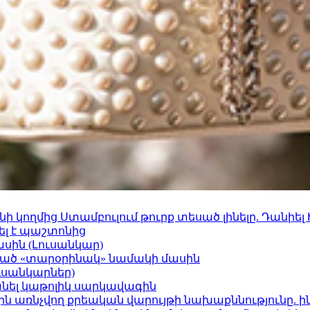
 կողմից Ստամբուլում թուրք տեսած լինելը. Դանիել
ել է պաշտոնից
ասին (Լուսանկար)
ացած «տարօրինակ» նամակի մասին
ւսանկարներ)
պանել կաթոլիկ սարկավագին
ո»-ին առնչվող քրեական վարույթի նախաքննությունը. ի