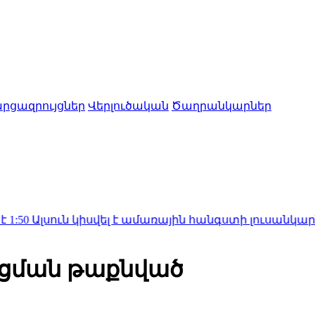
րցազրույցներ
Վերլուծական
Ծաղրանկարներ
ւն կիսվել է ամառային հանգստի լուսանկարներով (ֆ
ացման թաքնված