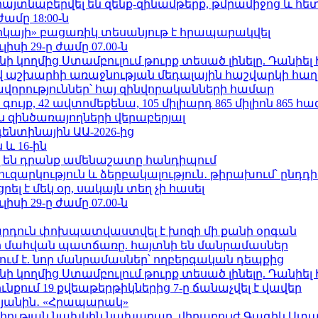
 հայտնաբերվել են զենք-զինամթերք, թմրամիջոց և հ
ժամը 18:00-ն
որկայի» բացառիկ տեսանյութ է հրապարակվել
ւլիսի 29-ը ժամը 07.00-ն
 կողմից Ստամբուլում թուրք տեսած լինելը. Դանիել
աշխարհի առաջնության մեդալային հաշվարկի հաղ
ավորություններ՝ հայ զինվորականների համար
ւյք, 42 ավտոմեքենա, 105 միլիարդ 865 միլիոն 865 հ
 զինծառայողների վերաբերյալ
ենտինային ԱԱ-2026-ից
 և 16-ին
 են դրանք ամենաշատը հանդիպում
ւզարկություն և ձերբակալություն․ թիրախում՝ ընդդ
լ է մեկ օր, սակայն տեղ չի հասել
ւլիսի 29-ը ժամը 07.00-ն
րդուն փոխպատվաստվել է խոզի մի քանի օրգան
նի մահվան պատճառը. հայտնի են մանրամասներ
ում է. նոր մանրամասներ՝ ողբերգական դեպքից
 կողմից Ստամբուլում թուրք տեսած լինելը. Դանիել
քում 19 քվեաթերթիկներից 7-ը ճանաչվել է վավեր
կյանին․ «Հրապարակ»
հության նախկին նախարար, վիրաբույժ Գագիկ Ստամ