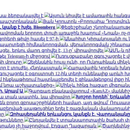
նա ձերբակալվել է
Ալսուն կիսվել է ամառային հան
ն․ պաշտոնական
Յան Կոուտոն «Բորուսիա Դորտմունդ
անք է խլել. Bloomberg
Փեզեշքիանը շնորհակալությ
ավորման երրորդ փուլի առաջին խաղում «Նոան» ոչ-
հերի թիվը հասել է 97-ի
Անահիտ Կիրակոսյանի ու 
ապարտեզի հիմնանորոգման, վերանորոգման շինա
․ երկու մարդ զոհվել է, 13-ը՝ վիրավորվել
ԱՄՆ-ն 
ել Telegram-ի միջոցով
Ուռուցքաբանը զգուշացրել է 
ճի մրուրը
Զելենսկին հույս ունի, որ Ուկրաինան մի
որ է տուժել. Հնդկաստան
Հարավային Կորեան խնդր
ւշացրել է օգոստոսի 12-ին տեղի ունենալիք արևի
ինքնաթիռում հայտնաբերվել է զինամթերքով լիքը 
եմ նրա աշխատանքից»
Մինչև հինգ հազար միգրանտ
ի. Արամ Ա
Գարգառ բնակավայրում «KamAZ» մակնիշ
ակա տան պատին․ կա վիրшվոր
Խոշոր հրդեհ՝ Երևան
ն բոլոր զբոսաշրջիկների համար, այդ թվում՝ Ռու
նաբերված պայթուցիկը եղել է ռազմական մակարդակ
տը
Զոհասեղանին երևանցու կյանքն է․ Վարդանյանը
թյունները
Ընդլայնվել է տրանսպորտային ծախսի 
դա նրանց չի հաջողվում․ Էդգար Ղազարյան
Ծաղկեփնջեր