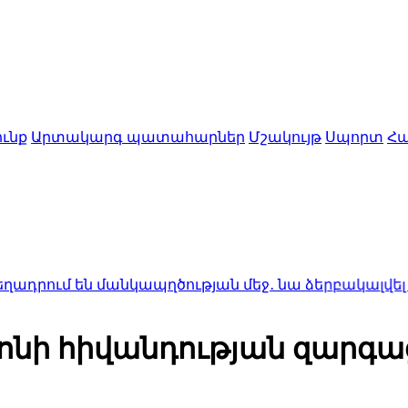
ւնք
Արտակարգ պատահարներ
Մշակույթ
Սպորտ
Հա
ն մանկապղծության մեջ․ նա ձերբակալվել է
1:50
Ալսո
սոնի հիվանդության զարգ