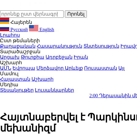
Հայերեն
Русский
English
Լրահոս
Ըստ թեմաների
Քաղաքական
Հասարակություն
Տնտեսություն
Իրավո
Տարածաշրջան
Արցախ
Թուրքիա
Ադրբեջան
Իրան
Աշխարհ
ԱՄՆ
Եվրոպա
Մերձավոր Արևելք
Ռուսաստան
Այլ
Մամուլ
Հայաստան
Աշխարհ
Մեդիա
Տեսանյութեր
Լուսանկարներ
2:00
Դերասանին մեղադրում ե
Հայտնաբերվել է Պարկին
մեխանիզմ