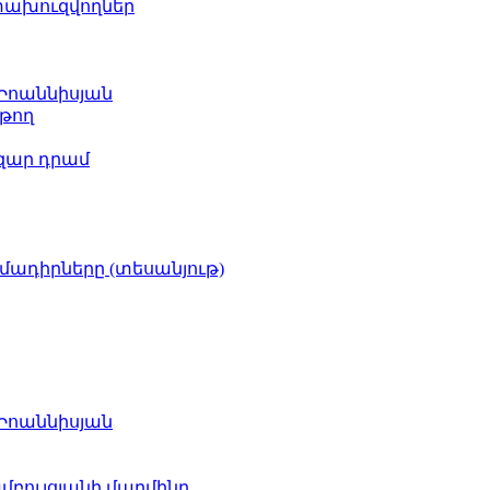
ետախուզվողներ
 Իոաննիսյան
թող
ազար դրամ
իմադիրները (տեսանյութ)
 Իոաննիսյան
բուլցյանի մարմինը