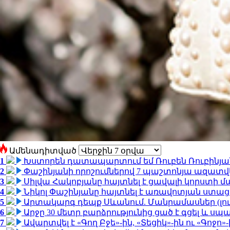
Ամենադիտված
1
Խստորեն դատապարտում եմ Ռուբեն Ռուբինյանի
2
Փաշինյանի որոշումներով 7 պաշտոնյա ազատվ
3
Սիլվա Հակոբյանը հայտնել է ցավալի կորստի մ
4
Նիկոլ Փաշինյանը հայտնել է առավոտյան ստ
5
Արտակարգ դեպք Սևանում. Մանրամասներ (լո
6
Արջը 30 մետր բարձրությունից ցած է գցել և ս
7
Ավարտվել է «Գող Բջե»-ին, «Տեցիկ»-ին ու «Գոջ