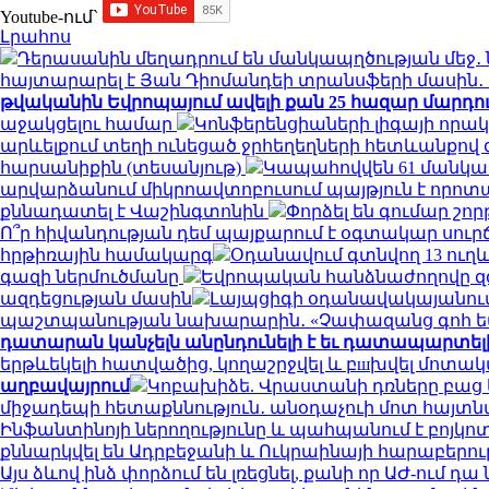
Youtube-ում`
Լրահոս
Դերասանին մեղադրում են մանկապղծության մեջ․ 
հայտարարել է Յան Դիոմանդեի տրանսֆերի մասի
թվականին Եվրոպայում ավելի քան 25 հազար մարդու կյ
աջակցելու համար
Կոնֆերենցիաների լիգայի որակ
արևելքում տեղի ունեցած ջրհեղեղների հետևանքով զո
հարսանիքին (տեսանյութ)
Կապահովվեն 61 մանկ
արվարձանում միկրոավտոբուսում պայթյուն է որոտացել
քննադատել է Վաշինգտոնին
Փորձել են գումար շորթ
Ո՞ր հիվանդության դեմ պայքարում է օգտակար սուր
հրթիռային համակարգ
Օդանավում գտնվող 13 ուղև
գազի ներմուծմանը
Եվրոպական հանձնաժողովը զգո
ազդեցության մասին
Լայպցիգի օդանավակայանում 
պաշտպանության նախարարին․ «Չափազանց գոհ 
դատարան կանչելն անընդունելի է եւ դատապարտել
երթևեկելի հատվածից, կողաշրջվել և բшխվել մոտ
աղբավայրում
Կոբախիձե. Վրաստանի դռները բաց ե
միջադեպի հետաքննություն․ անօդաչուի մոտ հայտ
Ինֆանտինոյի ներողությունը և պահպանում է բոյկո
քննարկվել են Ադրբեջանի և Ուկրաինայի հարաբերու
Այս ձևով ինձ փորձում են լռեցնել, քանի որ ԱԺ-ում 