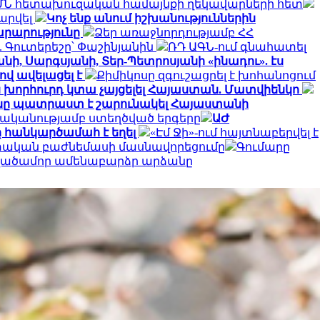
ՄՆ հետախուզական համայնքի ղեկավարների հետ
արվել
Կոչ ենք անում իշխանություններին
արարությունը
Ձեր առաջնորդությամբ ՀՀ
 Գուտերեշը՝ Փաշինյանին
ՌԴ ԱԳՆ-ում գնահատել
նի, Սարգսյանի, Տեր-Պետրոսյանի «ինադու». էս
ով ավելացել է
Քիմիկոսը զգուշացրել է խոհանոցում
ն խորհուրդ կտա չայցելել Հայաստան. Մատվիենկո
ը պատրաստ է շարունակել Հայաստանի
ականությամբ ստեղծված երգերը
ԱԺ
 հանկարծամահ է եղել
«Էմ Ջի»-ում հայտնաբերվել է
ետական բաժնեմասի մասնավորեցումը
Գումարը
տվածամոր ամենաբարձր արձանը