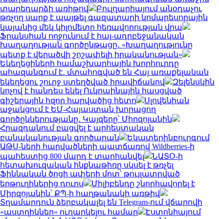
տարեդարձի առիթով
Բուլղարիայում անօդաչու
թռչող սարք է պայթել գազատարի կոմպրեսորային
կայանից մեկ կիլոմետր հեռավորության վրա
Ֆրանսիան ողջունում է հայ-ադրբեջանական
խաղաղության գործընթացը․ «Խաղաղությունը
պետք է վերածվի շոշափելի իրականության»
Եկեղեցիների համաշխարհային խորհուրդը
ահազանգում է․ մտահոգված են Հայ առաքելական
եկեղեցու շուրջ ստեղծված իրավիճակով
Զելենսկին
կոչով է հանդես եկել Ուկրաինային հասցված
գիշերային հզոր հարվածից հետո
Սլովենիան
աջակցում է ԵՄ-Հայաստան խորացող
գործընկերությանը․ Կայզերը՝ Միրզոյանին
Հրազդանում բացվել է արհեստական
բանականության գործարան
Եկատերինբուրգում
ԱԹՍ-ների հարվածների պատճառով Wildberries-ի
պահեստից 800 մարդ է տարհանվել
ՆԱՏՕ-ի
հետախուզական ինքնաթիռը սկսել է թռչել
Ֆիննական ծոցի ափերի մոտ՝ թույլատրված
երթուղիներից դուրս
Միլիբենդը շնորհավորել է
Միրզոյանին՝ ՔՊ-ի հաղթանակի առթիվ
Տղամարդուն ձերբակալել են Telegram-ում վճարովի
«աստղիկներ» ուղարկելու համար
Էստոնիայում