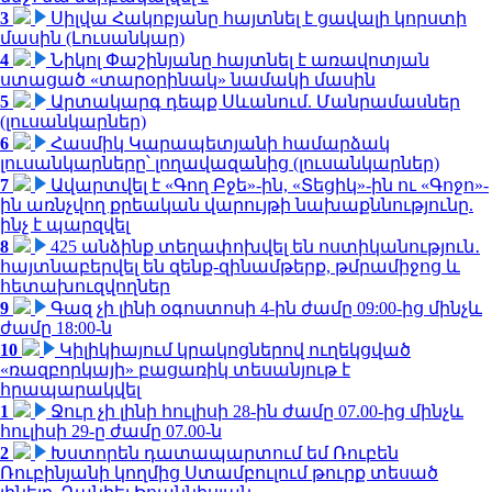
3
Սիլվա Հակոբյանը հայտնել է ցավալի կորստի
մասին (Լուսանկար)
4
Նիկոլ Փաշինյանը հայտնել է առավոտյան
ստացած «տարօրինակ» նամակի մասին
5
Արտակարգ դեպք Սևանում. Մանրամասներ
(լուսանկարներ)
6
Հասմիկ Կարապետյանի համարձակ
լուսանկարները՝ լողավազանից (լուսանկարներ)
7
Ավարտվել է «Գող Բջե»-ին, «Տեցիկ»-ին ու «Գոջո»-
ին առնչվող քրեական վարույթի նախաքննությունը.
ինչ է պարզվել
8
425 անձինք տեղափոխվել են ոստիկանություն․
հայտնաբերվել են զենք-զինամթերք, թմրամիջոց և
հետախուզվողներ
9
Գազ չի լինի օգոստոսի 4-ին ժամը 09:00-ից մինչև
ժամը 18:00-ն
10
Կիլիկիայում կրակոցներով ուղեկցված
«ռազբորկայի» բացառիկ տեսանյութ է
հրապարակվել
1
Ջուր չի լինի հուլիսի 28-ին ժամը 07.00-ից մինչև
հուլիսի 29-ը ժամը 07.00-ն
2
Խստորեն դատապարտում եմ Ռուբեն
Ռուբինյանի կողմից Ստամբուլում թուրք տեսած