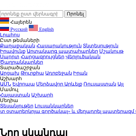
Հայերեն
Русский
English
Լրահոս
Ըստ թեմաների
Քաղաքական
Հասարակություն
Տնտեսություն
Իրավունք
Արտակարգ պատահարներ
Մշակույթ
Սպորտ
Հարցազրույցներ
Վերլուծական
Ծաղրանկարներ
Տարածաշրջան
Արցախ
Թուրքիա
Ադրբեջան
Իրան
Աշխարհ
ԱՄՆ
Եվրոպա
Մերձավոր Արևելք
Ռուսաստան
Այլ
Մամուլ
Հայաստան
Աշխարհ
Մեդիա
Տեսանյութեր
Լուսանկարներ
արերկրյա գործակալ» և մեղադրել պատերազմ սանձ
Նոր սկանդալ