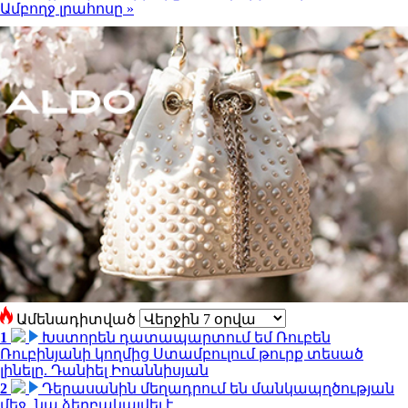
Ամբողջ լրահոսը »
Ամենադիտված
1
Խստորեն դատապարտում եմ Ռուբեն
Ռուբինյանի կողմից Ստամբուլում թուրք տեսած
լինելը. Դանիել Իոաննիսյան
2
Դերասանին մեղադրում են մանկապղծության
մեջ․ նա ձերբակալվել է