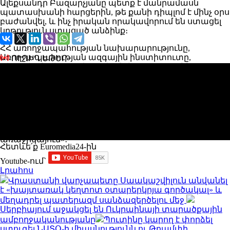
Ալեքսանդր Բազարչյանը պետք է մանրամասն
պատասխանի հարցերին, թե քանի դիպլոմ է մինչ օրս
բաժանվել, և ինչ իրական որակավորում են ստացել
կրթություն ստացած անձինք։
ՀՀ առողջապահության նախարարությունը,
Առողջապահության ազգային ինստիտուտը,
ՈՒՂԻՂ ԵԹԵՐ
Պետական վերահսկողական ծառայությունն ու
տեսչական մարմինները պարտավոր են
պարզաբանել՝ սա իրական առկա կրթությո՞ւն է, թե՞
համակարգի ներսում դիպլոմների ձևական
տրամադրման մեխանիզմ, որպեսզի թղթի վրա ամեն
ինչ կարգին լինի։
Այս մասով մեր հարցումների պատասխանները՝
առաջիկայում»։
Հետևե՛ք Euromedia24-ին
Youtube-ում`
Լրահոս
Վրաստանի վարչապետը Սաակաշվիլուն անվանել
է «խայտառակ կեղտոտ օտարերկրյա գործակալ» և
մեղադրել պատերազմ սանձազերծելու մեջ
Սերբիայում աջակցել են Ուկրաինայի տարածքային
ամբողջականությանը
Պուտինը կարող է փորձել
ստուգել ՆԱՏՕ-ի միասնությունն ու Թրամփի