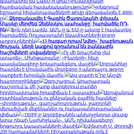
գնահատել են ՆԱՏՕ-ի վրա Ռուսաստանի
հարձակման հավանականությունը
Կոնգոյում
էբոլայով հիվանդացածների թիվը գերազանցել է 4000-
ը
Ձերբակալվել է Գագիկ Ծառուկյանի փեսան.
Մասկը մերժեց Զելենսկու պահանջը՝ հարվածել ՌԴ-
ին
Ֆոն դեր Լայեն․ ԱՄՆ-ը և ԵՄ-ը պետք է համատեղ
հարվածեն Ռուսաստանի եկամուտների բոլոր
աղբյուրներին
«15 հազար դրամ նվեր»՝ խաբեության
ծուղակ․ կեղծ կայքով գողանում են բանկային
հաշիվների տվյալները
«Ոչ մի երաշխիք չեմ
ստացել». Մխիթարյանը՝ «Ինտերի» հետ
պայմանագիրը երկարաձգելու մասին
Սոբյանինը
հայտնել է Մոսկվային մոտեցող 9 անօդաչու թռչող
սարքերի խոցման մասին
Այս տարի ե՞րբ կնշվի
խաղողօրհնեքը
Զգուշացում․ Արարատյան
դաշտում և մի շարք մարզերում բարձր
հրդեհավտանգ իրավիճակ է սպասվում
Աբովյանում
ոստիկանություն ու քննչական բաժին հասնելը՝
«փորձություն»․ գարշահոտություն, ջարդոնի
վերածված մեքենաներ ու հակասանիտարական
վիճակ
«TRIPP-ը Ադրբեջանին անխոչընդոտ մուտք
կտա դեպի Նախիջևան»․ ԱՄՆ դիվանագետը՝
երթուղու նպատակների մասին
Եփեսոսի Ս. Ժողովի
200 հայրապետների հիշատակության օրն է