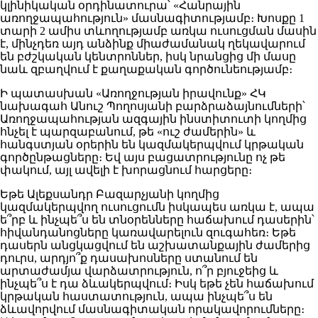
կլինիկական օրդինատուրա՝ «Հանրային
առողջապահություն» մասնագիտությամբ։ Խոսքը 1
տարի 2 ամիս տևողությամբ առկա ուսուցման մասին
է, մինչդեռ այդ անձինք միաժամանակ ղեկավարում
են բժշկական կենտրոններ, իսկ նրանցից մի մասը
նաև զբաղվում է քաղաքական գործունեությամբ։
Ի պատասխան «Առողջության իրավունք» ՀԿ
նախագահ Անուշ Պողոսյանի բարձրաձայնումների՝
Առողջապահության ազգային ինստիտուտի կողմից
հնչել է պարզաբանում, թե «ուշ ժամերին» և
հանգստյան օրերին են կազմակերպվում կրթական
գործընթացները։ Եվ այս բացատրությունը ոչ թե
փակում, այլ ավելի է խորացնում հարցերը։
Եթե Ալեքսանդր Բազարչյանի կողմից
կազմակերպվող ուսուցումն իսկապես առկա է, ապա
ե՞րբ և ինչպե՞ս են տնօրենները հաճախում դասերին՝
հիվանդանոցները կառավարելուն զուգահեռ։ Եթե
դասերն անցկացվում են աշխատանքային ժամերից
դուրս, արդյո՞ք դասախոսները ստանում են
արտաժամյա վարձատրություն, ո՞ր բյուջեից և
ինչպե՞ս է դա ձևակերպվում։ Իսկ եթե չեն հաճախում
կրթական հաստատություն, ապա ինչպե՞ս են
ձևավորվում մասնագիտական որակավորումները։