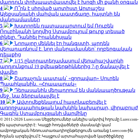
մարդուն փոխպատվաստվել է խոզի մի քանի օրգան
4
Ո՞րն է սիրված արտիստ Արտաշես
Ալեքսանյանի մահվան պատճառը. հայտնի են
մանրամասներ
5
Խստորեն դատապարտում եմ Ռուբեն
Ռուբինյանի կողմից Ստամբուլում թուրք տեսած
լինելը. Դանիել Իոաննիսյան
6
Նորայրը մեկնել էր հանգստի, արդեն
վերադառնում է. նոր մանրամասներ՝ ողբերգական
դեպքից
7
1/15 ընտրատեղամասում վերահաշվարկի
արդյունքում 19 քվեաթերթիկներից 7-ը ճանաչվել է
վավեր
8
Շառաչուն ապտակ՝ «զորավար» Սուրեն
Պապիկյանին․ «Հրապարակ»
9
Դերասանին մեղադրում են մանկապղծության
մեջ․ նա ձերբակալվել է
10
Ավտոմեքենայում հայտնաբերվել է
առողջապահության նախկին նախարար, վիրաբույժ
Գագիկ Ստամբուլցյանի մարմինը
© 2011-2026 Lurer.com Մեջբերումներ անելիս ակտիվ հղումը Lurer.com-
ին պարտադիր է: Կայքի հոդվածների մասնակի կամ
ամբողջական հեռուստառադիոընթերցումն առանց Lurer.com-ին
հղման արգելվում է:Կայքում արտահայտված կարծիքները