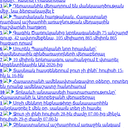
լինելը. Դանիել Իոաննիսյան
3
Դերասանին մեղադրում են մանկապղծության
մեջ․ նա ձերբակալվել է
4
Պատմական հաղթանակ․ Հայաստանը
դարձավ աշխարհի առաջնության մեդալային
հաշվարկի հաղթող
5
Գագիկ Ծառուկյանից կբռնագանձվի 75 անշարժ
գույք, 42 ավտոմեքենա, 105 միլիարդ 865 միլիոն 865
հազար դրամ
6
Սուրեն Պապիկյանի նոր հրամանը՝
ժամկետային զինծառայողների վերաբերյալ
7
10 միլիոն երկրպագու պահանջում է վտարել
Արգենտինային ԱԱ-2026-ից
8
Տասնյակ հասցեներում ջուր չի լինի՝ հուլիսի 15-
ին և 16-ին
9
Հայաստանի ամենավտանգավոր օձերը. որտեղ
են դրանք ամենաշատը հանդիպում
10
Տոկաևի անսպասելի հայտարարությունը՝
Հայաստանի և Ադրբեջանի վերաբերյալ
1
Սոչի մեկնող ինքնաթիռը ճանապարհին
անցկացրել է մեկ օր, սակայն տեղ չի հասել
2
Ջուր չի լինի հուլիսի 28-ին ժամը 07.00-ից մինչև
հուլիսի 29-ը ժամը 07.00-ն
3
Չինաստանում աշխարհում առաջին անգամ