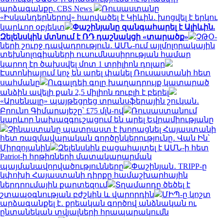
արձագանքը. CBS News
Ռուսաստանը
«Իսկանդերներով» հարվածել է Կիևին․ խոցվել է երկու
կարևոր օբյեկտ
Փաշինյանը զանգահարել է Ալիևին.
Զելենսկին մտնում է ՌԴ դաշնակցի «տարածք»
ՉԹՕ-
ների շուրջ դավադրություն․ ԱՄՆ-ում այլմոլորակային
տեխնոլոգիաների ուսումնասիրության համար
կարող էր ծախսվել մոտ 1 տրիլիոն դոլար
Էստոնիայում կոչ են արել փակել Ռուսաստանի հետ
սահմանը
Ուգալդեի գոլը խաղադրույք կատարած
անձին ավելի քան 2,5 միլիոն ռուբլի է բերել
«Արսենալը» պայթեցրեց տրանսֆերային շուկան․
Բրունո Գիմարայեշը՝ £75 մլն-ով
Ռուսաստանում
կարևոր նախազգուշացում են արել Եվրամիությանը
Չինաստանը պատրաստ է խորացնել Հայաստանի
հետ ռազմավարական գործընկերությունը․ Վան Ին՝
Միրզոյանին
Զելենսկին բացահայտել է ԱՄՆ-ի հետ
Patriot-ի հրթիռների մատակարարման
պայմանավորվածությունները
Փաշինյան․ TRIPP-ը
կփոխի Հայաստանի դիրքը համաշխարհային
ներդրումային քարտեզում
Տղամարդը ծեծել է
շտապօգնության բժշկին և վարորդին
ՄԻՊ-ը կոշտ
արձագանքել է․ քրեական գործով անձնական ու
ընտանեկան տվյալների հրապարակումն