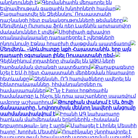
անընդունելի է
Գերմանիային մեղադրել են
Եվրամիության գազային խնդիրների համար
Բացահայտվել են Զելենսկու՝ Ռուսաստանի
դաշնակցի հետ բանակցությունների թեմաները
Մեդվեդևը Ուրսուլա ֆոն դեր Լայենին արտասովոր
մականուններ է տվել
Սիցիլիայի գլխավոր
օդանավակայանը դադարեցրել է չվերթների
ընդունումը Էթնա հրաբխի ժայթքման պատճառով
Մեդվեդև․ «Արևմուտքը կլքի Հայաստանին, երբ այն
դադարի օգտակար լինել Ռուսաստանի դեմ»
Գելենջիկում լողափերը փակվել են ԱԹՍ-ների
հարձակման վտանգի պատճառով
Քաղաքագետը
նշել է ԵՄ-ի հետ Հայաստանի մերձեցման հնարավոր
հետևանքը
Զելենսկի․ ՌԴ հարվածները ավերել են
էլեկտրակայաններ, հիվանդանոցներ ու
համալսարաններ
Ի՞նչ է Patriot հրթիռային
համակարգը և ինչու են դրա պաշարները սպառվում
ամբողջ աշխարհում
Թուրքիան փակում է Սև ծովի
ճանապարհը․ Նովոռոսիյսկ մեկնող նավերի անցումը
սահմանափակվում է
Իրանի ԱԳ նախարարը
հարևան մահմեդական երկրներին «իսկական
եղբայրության» կոչ է արել
Մահացել է Լիոնել Մեսսիի
հայրը՝ Խորխե Մեսսին
Ռուբինյանը շնորհավորել է
խաղաղության հռչակագրի ստորագրման առաջին