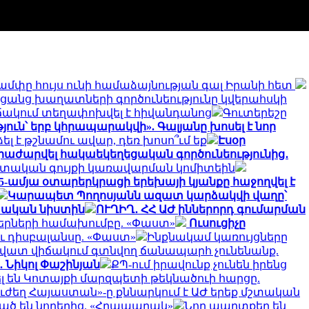
ամփը հույս ունի համաձայնության գալ Իրանի հետ
ռցանց խաղատների գործունեությունը կվերահսկի
ակում տեղափոխվել է հիվանդանոց
Գուտերեշը
յուն՝ երբ կհրապարակվի». Գալյանը խոսել է նոր
լ է թշնամու ավար, դեռ խոսո՞ւմ եք
Էսօր
 հրաժարվել հակաեկեղեցական գործունեությունից․
ետական գույքի կառավարման կոմիտեին
5-ամյա օտարերկրացի երեխայի կյանքը հաջողվել է
Կարապետ Պողոսյանն ազատ կարձակվի վաղը՝
տական նիստին
ՈՒՂԻՂ․ ՀՀ ԱԺ իններորդ գումարման
երների համախումբը. «Փաստ»
Ուսուցիչը
 դիսբալանսը. «Փաստ»
Ինքնակամ կառույցները
րջ վատ վիճակում գտնվող ճանապարհ չունենանք.
 Նիկոլ Փաշինյան
ՔՊ-ում իրավունք չունեն իրենց
ել են Կոտայքի մարզպետի թեկնածուի հարցը.
ւժեղ Հայաստան»-ը քննարկում է ԱԺ երեք մշտական
ծ են նորերից. «Հրապարակ»
Նոր պարտքեր են