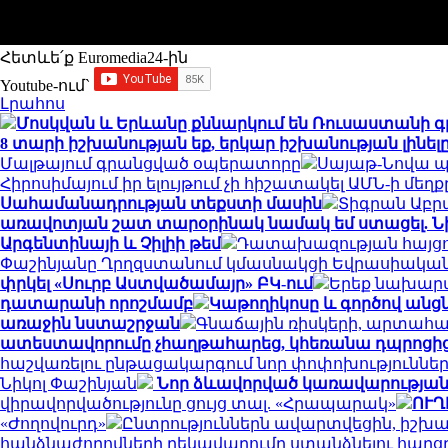
Հետևե՛ք Euromedia24-ին
Youtube-ում`
Լրահոս
Մոսկվան և Երևանը քննարկում են Ռուսաստանի 
8 տարի իշխանության եք, երկար իշխանության լինել
Մալթայում գրանցված օպերատորը
Սայաթ-Նովա պ
Հիրոսիմայում իր ելույթում չի հիշատակել ԱՄՆ-ի մ
Սահամանադրության տեքստի մասին
Տիգրան Աբրա
առավոտյան շատ տարօրինակ նամակ եմ ստացել. Նի
Արգենտինայի և Չիլիի թեմ
Դատախազության հայցով
Փաշինյանը Ղրղզստանում կմասնակցի Եվրասիակա
փրկել «Սուրբ Աստվածամայր» ԲԿ-ում
Երեք նախարա
դատարանի որոշմամբ
Կաթողիկոսը և գործով անց
առաջին նստաշրջան
Գնաճային ռիսկերի, արտահա
ատեստավորումը չհաղթահարեց, կհեռանա դպրոցից.
հաշվառելու ընթացակարգում նոր փոփոխություննե
Նիկոլ Փաշինյան
Նոր ձևավորված կառավարության ա
վիրավորվածությունը ցույց տալ. «Հրապարակ»
ՈՒՂ
«Ժողովուրդ»
Ընտրություններն ավարտվեցին, իշխանո
հանձնաժողովների ղեկավարումը ստանձնելու հարցը.