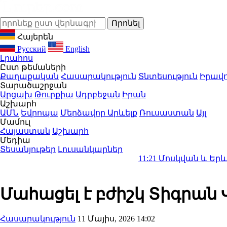
Հայերեն
Русский
English
Լրահոս
Ըստ թեմաների
Քաղաքական
Հասարակություն
Տնտեսություն
Իրավո
Տարածաշրջան
Արցախ
Թուրքիա
Ադրբեջան
Իրան
Աշխարհ
ԱՄՆ
Եվրոպա
Մերձավոր Արևելք
Ռուսաստան
Այլ
Մամուլ
Հայաստան
Աշխարհ
Մեդիա
Տեսանյութեր
Լուսանկարներ
11:21
Մոսկվան և Երևանը քննար
Մահացել է բժիշկ Տիգրան
Հասարակություն
11 Մայիս, 2026 14:02