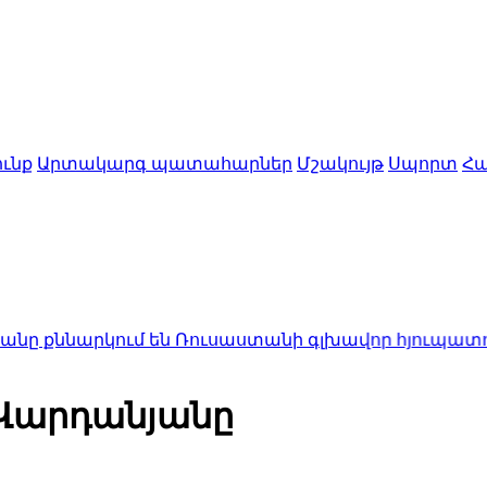
ւնք
Արտակարգ պատահարներ
Մշակույթ
Սպորտ
Հա
կում են Ռուսաստանի գլխավոր հյուպատոսության 
 Վարդանյանը