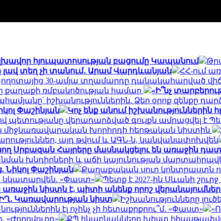
գլխավոր հյուպատոսության բացումը Կապանում
Թր
ը լավ տեղ չի տանում․ Արամ Վարդևանյան
ՀՀ-ում ա
ողոտայից 30-ամյա տղամարդը դանակահարված վիճ
եղքը քաղաքի ռմբակոծության համար
«Ի՞նչ տարբերութ
համյանը՝ իշխանություններին. Ձեր օրոք զենքը դարձե
կոլ Փաշինյան
Կոչ ենք անում իշխանություններին
 պետությանը վերադարձված գույքն ամրացվել է Պ
ն միջկառավարական խորհրդի հերթական նիստին
րություններ, այդ թվում և ԱԳՆ-ն, կանվանափոխվեն
նող Սրբազան Հայրերը մասնակցելու են առաջին դա
նման խնդիրների և աճի կայունության մարտահրավ
 Նիկոլ Փաշինյան
Քաղաքական սուր կոնտրաստն ու
ր կկատարվեն. «Փաստ»
Պետք է 2027-ին Սևանի շու
ռաջին նիստն է, պիտի անենք որոշ վերանայումներ․
ԻՂ․ Կառավարության նիստ
Իշխանությունները լուծ
ւթյուններին էլ ոչինչ չի հետաքրքրու՞մ. «Փաստ»
«Ո
 «Ժողովուրդ»
ՔՊ հնաբնակները խիստ հիասթափվա