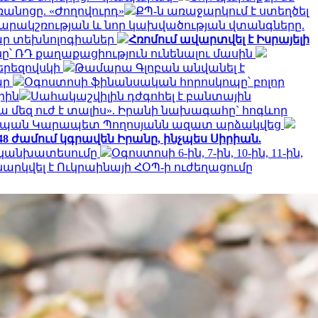
անոցը. «Ժողովուրդ»
ՔՊ-ն առաջարկում է ստեղծել
րակշռության և նոր կախվածության վտանգները.
ար տեխնոլոգիաներ
Հռոմում ավարտվել է Իսրայելի
նը՝ ՌԴ քաղաքացիություն ունենալու մասին
երեզովսկի
Թամարա Գլոբան անվանել է
ար
Օգոստոսի ֆինանսական հորոսկոպը՝ բոլոր
րին
Սահակաշվիլին դժգոհել է բանտային
ա մեզ ուժ է տալիս». Իրանի նախագահը` հոգևոր
տպան Կարապետ Պողոսյանն ազատ արձակվեց
 48 ժամում կգրավեն Իրանը, ինչպես Սիրիան.
ի կանխատեսումը
Օգոստոսի 6-ին, 7-ին, 10-ին, 11-ին,
ննարկվել է Ուկրաինայի ՀՕՊ-ի ուժեղացումը