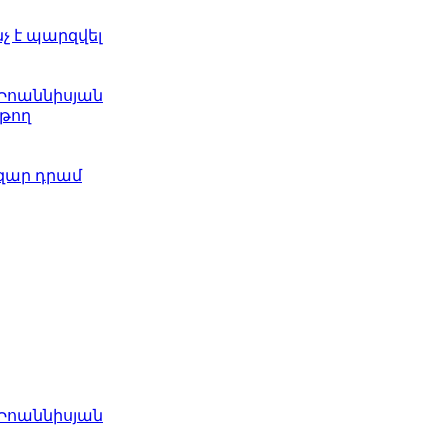
նչ է պարզվել
 Իոաննիսյան
թող
ազար դրամ
 Իոաննիսյան