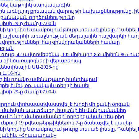
պանել կաթոլիկ սարկավագին
ո»-ին առնչվող քրեական վարույթի նախաքննությունը. ի
անական գործունեությունը
ւլիսի 29-ը ժամը 07.00-ն
 կողմից Ստամբուլում թուրք տեսած լինելը. Դանիել
աշխարհի առաջնության մեդալային հաշվարկի հաղ
ավորություններ՝ հայ զինվորականների համար
ազյան
ւյք, 42 ավտոմեքենա, 105 միլիարդ 865 միլիոն 865 հ
 զինծառայողների վերաբերյալ
ենտինային ԱԱ-2026-ից
 և 16-ին
ղ են դրանք ամենաշատը հանդիպում
լ է մեկ օր, սակայն տեղ չի հասել
ւլիսի 29-ը ժամը 07.00-ն
րդուն փոխպատվաստվել է խոզի մի քանի օրգան
նի մահվան պատճառը. հայտնի են մանրամասներ
ում է. նոր մանրամասներ՝ ողբերգական դեպքից
քում 19 քվեաթերթիկներից 7-ը ճանաչվել է վավեր
 կողմից Ստամբուլում թուրք տեսած լինելը. Դանիել
կյանին․ «Հրապարակ»