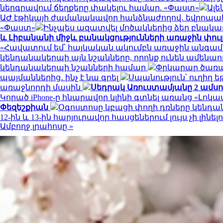
ներգրավում ճեղքերը փակելու համար. «Փաստ»
Ալե
ԱԺ էթիկայի ժամանակավոր հանձնաժողով․ եվրոպակ
«Փաստ»
Ինչպես ազատվել մոծակներից ձեր բնակ
և Լիբանանի միջև բանակցությունների առաջին փու
«Հավատում եմ՝ հայկական ակումբն առաջին անգամ 
կենդանակերպի այն նշանները, որոնք ունեն ամենա
կենդանակերպի նշանների համար
Փրկարար ծառայ
պայմաններից․ ինչ է նա գրել
Սպանություն՝ ուղիղ ե
առաջնորդի մասին
Սեդրակ Առուստամյանը 2 ամս
Կորած iPhone-ը հնարավոր կլինի գտնել առանց «Լոկա
Փեզեշքիան
Օգոստոսը կբացի փողի դռները կենդա
12-ին և 13-ին հարյուրավոր հասցեներում լույս չի լինել
Ամբողջ լրահոսը »