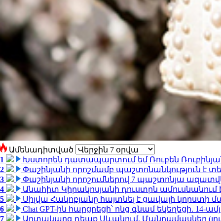
Ամենադիտված
1
Խստորեն դատապարտում եմ Ռուբեն Ռուբինյանի
2
Փաշինյանի որոշմամբ պաշտոնանկություն է տեղ
3
Փաշինյանի որոշումներով 7 պաշտոնյա ազատվ
4
Անահիտ Կիրակոսյանի դուստրն ամուսնանում 
5
Սիլվա Հակոբյանը հայտնել է ցավալի կորստի մ
6
Chat GPT-ին հարցրեցի՝ ոնց գնամ եկեղեցի. 14-
7
Արտակարգ դեպք Սևանում. Մանրամասներ (լո