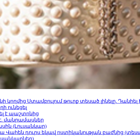
 կողմից Ստամբուլում թուրք տեսած լինելը. Դանիել
ի ունեցել
ել է պաշտոնից
է. մանրամասներ
ասին (Լուսանկար)
ամյա Վահեն դուրս եկավ ոստիկանության բաժնից (տեսա
ւսանկարներ)