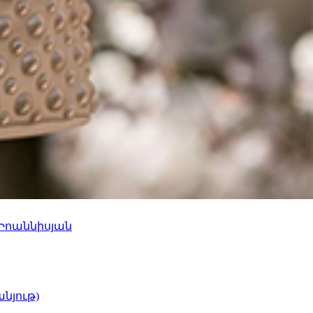
 Իոաննիսյան
նյութ)