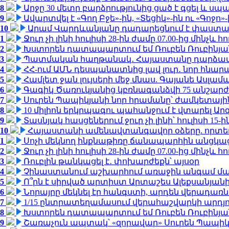
8
Արջը 30 մետր բարձրությունից ցած է գցել և ս
9
Ավարտվել է «Գող Բջե»-ին, «Տեցիկ»-ին ու «Գոջ
10
Արամ Վարդևանյանը դադարեցնում է փաստաբ
1
Ջուր չի լինի հուլիսի 28-ին ժամը 07.00-ից մինչև հո
2
Խստորեն դատապարտում եմ Ռուբեն Ռուբինյանի
3
Պատմական հաղթանակ․ Հայաստանը դարձավ 
4
ՀՀ-ում ԱՄՆ դեսպանատնից լավ լուր․ նոր հնար
5
Համլետ ջան լույսերի մեջ մնաս. Գայանե Ասլամ
6
Գագիկ Ծառուկյանից կբռնագանձվի 75 անշարժ գո
7
Սուրեն Պապիկյանի նոր հրամանը՝ ժամկետային
8
10 միլիոն երկրպագու պահանջում է վտարել Արգ
9
Տասնյակ հասցեներում ջուր չի լինի՝ հուլիսի 15-ին
10
Հայաստանի ամենավտանգավոր օձերը. որտե
1
Սոչի մեկնող ինքնաթիռը ճանապարհին անցկացրե
2
Ջուր չի լինի հուլիսի 28-ին ժամը 07.00-ից մինչև հո
3
Ռուբլին թանկացել է․ փոխարժեքն՝ այսօր
4
Չինաստանում աշխարհում առաջին անգամ մա
5
Ո՞րն է սիրված արտիստ Արտաշես Ալեքսանյա
6
Նորայրը մեկնել էր հանգստի, արդեն վերադառն
7
1/15 ընտրատեղամասում վերահաշվարկի արդյուն
8
Խստորեն դատապարտում եմ Ռուբեն Ռուբինյանի
9
Շառաչուն ապտակ՝ «զորավար» Սուրեն Պապի