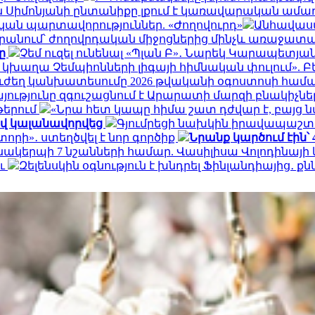
ն Սիմոնյանի ընտանիքը լքում է կառավարական ամառ
ան պարտավորություններ. «Ժողովուրդ»
Անհավասա
արանում՝ ժողովրդական միջոցներից մինչև առաջատ
լը
Չեմ ուզել ունենալ «Պլան Բ»․ Նարեկ Կարապետյա
կխաղա Չեմպիոնների լիգայի հիմնական փուլում». Բ
ուժեղ կանխատեսումը 2026 թվականի օգոստոսի համ
ությունը զգուշացնում է Արարատի մարզի բնակիչնե
թերում
«Նրա հետ կապը հիմա շատ դժվար է, բայց ն
ով կալանավորվեց
Գյումրեցի նախկին իրավապաշ
տորի»․ ստեղծվել է նոր գործիք
Նրանք կարծում էին՝
նակերպի 7 նշանների համար. Վասիլիսա Վոլոդինայ
ու
Զելենսկին օգնություն է խնդրել Ֆինլանդիայից․ ք