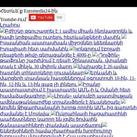
Հետևե՛ք Euromedia24-ին
Youtube-ում`
Լրահոս
Բժիշկը զգուշացրել է 1 ամիս միայն հնդկացորեն և
հավի կրծքամիս ուտելու հետևանքների մասին
Իսպանիան պատասխան միջոցներ կձեռնարկի
Իտալիայի հետ սահմանին
Կոնգոյում էբոլայի
դեպքերի թիվը գերազանցել է 4000-ը
«Դոլֆին»
թայֆունը շարժվում է դեպի Չինաստան․ վտանգի
տակ է մինչև 30 միլիոն մարդ
Մահացել է 26-ամյա
հայտնի տիկտոկերը (լուսանկար)
Երևանի և
մարզերի տասնյակ հասցեներում օգոստոսի 10-ին, 11-
ին, 12-ին և 13-ին գազ չի լինելու
Իրանը
պատրաստվում է հաստատել ԱՄՆ-ի և Օմանի հետ
համաձայնագիրը
«Լիդսն» ակումբի պատմության
ամենաթանկարժեք տրանսֆերն է ձևակերպել
Արմեն Ջիգարխանյանի խորթ որդին ԱՄՆ-ից գաղտնի
ժամանել է Մոսկվա
Ուկրաինայի հացահատիկի
պահեստները կարող են լցվել ծովային
ճանապարհների փակման պատճառով
Եկեղեցիների համաշխարհային խորհուրդը
խորապես մտահոգված է Հայ առաքելական