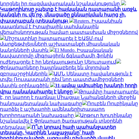
կորցնել իր ռազմավարական նշանակությունը
Կաթողիկոսը չպետք է հայկական դատարանի առջև
կանգնի ու վե՛րջ, մնացածը քննարկման հարց չի․
փաստաբան (տեսանյութ)
Reuters. Իսպանիան
սպառնում է Իտալիային սահմանային
վերահսկողության համար պատասխան միջոցներով
Միշուստինը հայտարարել է ԵԱՏՄ-ում
մարքեթփլեյսների աշխատանքի միասնական
կանոնների մասին
El Mundo. Իսպանական
նավատորմը միգրացիոն ճգնաժամի ֆոնին
ուժեղացրել է իր ներկայությունը Սեուտայում
Փրկարարները հայտնաբերել են մոլորված
զբոսաշրջիկներին
ԱՄՆ Սենատը հավանություն է
տվել Ռուսաստանի դեմ նոր պատժամիջոցների
մասին օրինագծին
31-ամյա ամուսինը խանդի հողի
վրա դանակահարել է կնոջը
Թրամփը հայտարարել
է, որ կարող է դառնալ Միացյալ Նահանգների վերջին
հանրապետական ​​նախագահը
Ռուբեն Ռուբինյանը
դարձել է աշխարհի ամենաերիտասարդ
խորհրդարանի նախագահը
Արթուր Խուդինյանը
նշանակվել է Փրկարար ծառայության տնօրենի
տեղակալ
Ո՞ւր կորավ հայի պահանջատեր
տեսակը․ Կարինե Նալչաջյանը՝ հայի
հոգեկերտվածքի, ազգային դիմագծի մասին