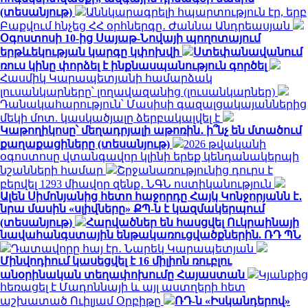
(տեսանյութ)
Աննկարագրելի հպարտություն էր, երբ
Բաքվում հնչեց ՀՀ օրհներգը․ Ժաննա Անդրեասյան
Օգոստոսի 10-ից Սայաթ-Նովայի պողոտայում
երթևեկության կարգը կփոխվի
Ստեփանավանում
ռուս կինը փորձել է ինքնասպանություն գործել
Հասմիկ Կարապետյանի համարձակ
լուսանկարները՝ լողավազանից (լուսանկարներ)
Դանակահարություն՝ Մասիսի գազալցակայաններից
մեկի մոտ. կասկածյալը ձերբակալվել է
Կաթողիկոսը՝ մեղադրյալի աթոռին․ ի՞նչ են մտածում
քաղաքացիները (տեսանյութ)
2026 թվականի
օգոստոսը վտանգավոր կլինի երեք կենդանակերպի
նշանների համար
Շրջանառությունից դուրս է
բերվել 1293 միավոր զենք․ ՆԳՆ ոստիկանություն
Ալեն Սիմոնյանից հետո հաջորդը Հայկ Կոնջորյանն է․
նրա մասին «սլիվները» ՔՊ-ն է կազմակերպում
(տեսանյութ)
Հարվածներ են հասցվել Ուկրաինայի
նավահանգստային ենթակառուցվածքներին. ՌԴ ՊՆ
Դատավորը հայ էր․ Նարեկ Կարապետյան
Մինվոդիում կասեցվել է 16 միլիոն ռուբլու
անօրինական տեղափոխումը Հայաստան
Կյանքից
հեռացել է Մադոննայի և այլ աստղերի հետ
աշխատած Ուիլյամ Օրբիթը
ՌԴ-ն «Իսկանդերով»