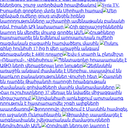
եկեղեցու շուրջ ստեղծված իրավիճակով
Syria TV.
Իսրայելի զորքերը մտել են Սիրիայի հարավ
Մեր
զինված ուժերը ցույց տվեցին իրենց
կարողությունները աշխարհի ամենաթանկ բանակի
դեմ. Իրանի ԱԳ նախարար
Հղի զբոսաշրջիկներին
կարող են մերժել մուտք գործել ԱՄՆ
Հութիները
հայտարարել են Եմենում պրոսաուդյան ուժերի
ռազմական բազային հարվածելու մասին
Ոսկու
գինը հունիսի 17-ից ի վեր առաջին անգամ
գերազանցել է 4400 դոլարը
Եվս 6 տարի և ընդմիշտ
«Ռեալում»․ Վինիսիուս
Պենտագոնը հրապարակել է
ԱԹՕ-ների վերաբերյալ նոր նյութեր
Զելենսկին
առաջին անգամ ժամանել է Սերբիա․ սպասվում են
կարևոր բանակցություններ Վուչիչի հետ
Հայտնի
են դարձել Թաիլանդի դպրոցի հրաձգության
ժամանակ զոհվածների մասին մանրամասները
Հայ ուշուիստները 37 մեդալ են նվաճել միջազգային
մրցաշարում
Սլովակիայի արևելքում արտակարգ
դրություն է հայտարարվել շոգի ալիքների
պատճառով
Ֆյոդորովը փորձում է Մասկին համոզել,
որ աջակցի Ուկրաինային
Թրամփը սպառնացել է
արգելափակել շվեյցարական ժամացույցների
ներմուծումը ԱՄՆ
Հորմուզի նեղուցը կարող է