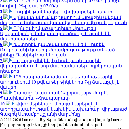
2
Ջուր չի լինի հուլիսի 28-ին ժամը 07.00-ից մինչև
հուլիսի 29-ը ժամը 07.00-ն
3
Ռուբլին թանկացել է․ փոխարժեքն՝ այսօր
4
Չինաստանում աշխարհում առաջին անգամ
մարդուն փոխպատվաստվել է խոզի մի քանի օրգան
5
Ո՞րն է սիրված արտիստ Արտաշես
Ալեքսանյանի մահվան պատճառը. հայտնի են
մանրամասներ
6
Խստորեն դատապարտում եմ Ռուբեն
Ռուբինյանի կողմից Ստամբուլում թուրք տեսած
լինելը. Դանիել Իոաննիսյան
7
Նորայրը մեկնել էր հանգստի, արդեն
վերադառնում է. նոր մանրամասներ՝ ողբերգական
դեպքից
8
1/15 ընտրատեղամասում վերահաշվարկի
արդյունքում 19 քվեաթերթիկներից 7-ը ճանաչվել է
վավեր
9
Շառաչուն ապտակ՝ «զորավար» Սուրեն
Պապիկյանին․ «Հրապարակ»
10
Ավտոմեքենայում հայտնաբերվել է
առողջապահության նախկին նախարար, վիրաբույժ
Գագիկ Ստամբուլցյանի մարմինը
© 2011-2026 Lurer.com Մեջբերումներ անելիս ակտիվ հղումը Lurer.com-
ին պարտադիր է: Կայքի հոդվածների մասնակի կամ