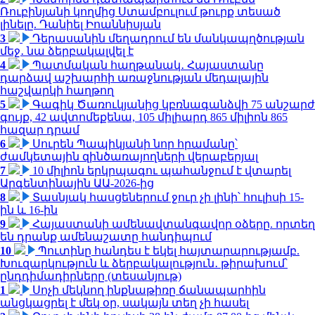
Ռուբինյանի կողմից Ստամբուլում թուրք տեսած
լինելը. Դանիել Իոաննիսյան
3
Դերասանին մեղադրում են մանկապղծության
մեջ․ նա ձերբակալվել է
4
Պատմական հաղթանակ․ Հայաստանը
դարձավ աշխարհի առաջնության մեդալային
հաշվարկի հաղթող
5
Գագիկ Ծառուկյանից կբռնագանձվի 75 անշարժ
գույք, 42 ավտոմեքենա, 105 միլիարդ 865 միլիոն 865
հազար դրամ
6
Սուրեն Պապիկյանի նոր հրամանը՝
ժամկետային զինծառայողների վերաբերյալ
7
10 միլիոն երկրպագու պահանջում է վտարել
Արգենտինային ԱԱ-2026-ից
8
Տասնյակ հասցեներում ջուր չի լինի՝ հուլիսի 15-
ին և 16-ին
9
Հայաստանի ամենավտանգավոր օձերը. որտեղ
են դրանք ամենաշատը հանդիպում
10
Պուտինը հանդես է եկել հայտարարությամբ.
Խուզարկություն և ձերբակալություն․ թիրախում՝
ընդդիմադիրները (տեսանյութ)
1
Սոչի մեկնող ինքնաթիռը ճանապարհին
անցկացրել է մեկ օր, սակայն տեղ չի հասել