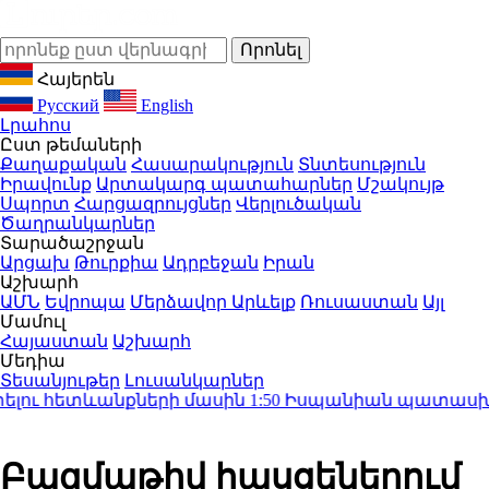
Հայերեն
Русский
English
Լրահոս
Ըստ թեմաների
Քաղաքական
Հասարակություն
Տնտեսություն
Իրավունք
Արտակարգ պատահարներ
Մշակույթ
Սպորտ
Հարցազրույցներ
Վերլուծական
Ծաղրանկարներ
Տարածաշրջան
Արցախ
Թուրքիա
Ադրբեջան
Իրան
Աշխարհ
ԱՄՆ
Եվրոպա
Մերձավոր Արևելք
Ռուսաստան
Այլ
Մամուլ
Հայաստան
Աշխարհ
Մեդիա
Տեսանյութեր
Լուսանկարներ
լու հետևանքների մասին
1:50
Իսպանիան պատասխան մի
Բազմաթիվ հասցեներում