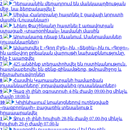
2
Դերասանին մեղադրում են մանկապղծության
մեջ․ նա ձերբակալվել է
3
Սիլվա Հակոբյանը հայտնել է ցավալի կորստի
մասին (Լուսանկար)
4
Նիկոլ Փաշինյանը հայտնել է առավոտյան
ստացած «տարօրինակ» նամակի մասին
5
Արտակարգ դեպք Սևանում. Մանրամասներ
(լուսանկարներ)
6
Ավարտվել է «Գող Բջե»-ին, «Տեցիկ»-ին ու «Գոջո»-
ին առնչվող քրեական վարույթի նախաքննությունը.
ինչ է պարզվել
7
425 անձինք տեղափոխվել են ոստիկանություն․
հայտնաբերվել են զենք-զինամթերք, թմրամիջոց և
հետախուզվողներ
8
Հասմիկ Կարապետյանի համարձակ
լուսանկարները՝ լողավազանից (լուսանկարներ)
9
Գազ չի լինի օգոստոսի 4-ին ժամը 09:00-ից մինչև
ժամը 18:00-ն
10
Կիլիկիայում կրակոցներով ուղեկցված
«ռազբորկայի» բացառիկ տեսանյութ է
հրապարակվել
1
Ջուր չի լինի հուլիսի 28-ին ժամը 07.00-ից մինչև
հուլիսի 29-ը ժամը 07.00-ն
2
Խստորեն դատապարտում եմ Ռուբեն