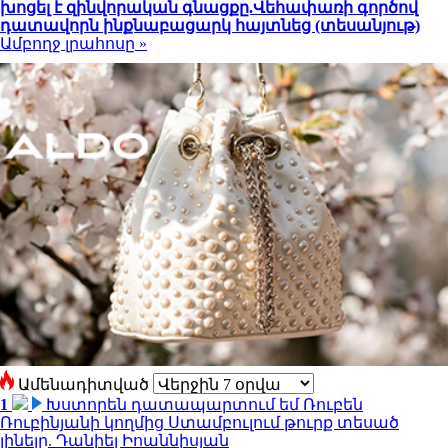
խոցել է զինվորական գնացքը.Վեհափառի գործով
դատավորն ինքնաբացարկ հայտնեց (տեսանյութ)
Ամբողջ լրահոսը »
Ամենադիտված
1
Խստորեն դատապարտում եմ Ռուբեն
Ռուբինյանի կողմից Ստամբուլում թուրք տեսած
լինելը. Դանիել Իոաննիսյան