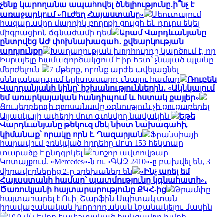
չենք կարողանա ապահովել ծնելիությունը․ի՞նչ է
առաջարկում «Ուժեղ Հայաստանը»
Սեուտայում
հազարավոր մարդիկ բողոքի ցույցի են դուրս եկել
միգրացիոն ճգնաժամի դեմ
Արամ Վարդևանյանը
ընտրվեց ԱԺ փոխնախագահ․ քվեարկության
արդյունքը
Խաղաղության խորհուրդը կարծում է, որ
Իսրայելը համագործակցում է իր հետ՝ չնայած պլանը
մերժելուն
7 մթերք, որոնք արժե ավելացնել
սննդակարգում երիտասարդ մնալու համար
Ռուբեն
Վարդանյանի կինը՝ իշխանություններին․ «Ակնկալում
եմ առարկայական հանդիպում և հստակ քայլեր»
Ցուկերբերգի զբոսանավը օգնություն չի ցուցաբերել
Ալյասկայի ափերի մոտ գտնվող նավակին
Եթե
Վարդևանյանը թեկուզ մեկ նիստ նախագահի,
կիմանաք՝ որակը որն է. Ղազարյան
Ֆրանսիայի
հարավում բռնկված հրդեհը մոտ 153 հեկտար
տարածք է ընդգրկել
Խոշոր ավտովթար
Կոտայքում․ «Mercedes»-ն ու «ԳԱԶ 2410»-ը բախվել են, 3
վիրավորներից 2-ը երեխաներ են
«Ինչ արել եմ
Հայաստանի համար՝ պատմությունը կգնահատի»․
Ծառուկյանի հայտարարությունը ՔԿՀ-ից
Թրամփը
հայտարարել է Ուիլ Շարֆին Սպիտակ տան
իրավաբանական խորհրդական նշանակելու մասին
10.9 մլն եվրո հափշտակած հանցավոր խմբի