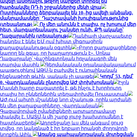
ավելի անօդաչու թռչող սարքեր փորձել են
հարձակվել ՌԴ-ի շրջաններից մեկի վրա
Ոստիկանները ձերբակալել են 10–ից ավելի անձանց․
մանրամասներ` Դաշտավանի խուլիգանությունից
(տեսանյութ)
Ոչ մեր անունն է տալիս, ոչ խոսում մեր
հետ, մարգարեանալու շանսեր ունի․ ՔՊ-ականը՝
Ղազարյանին (տեսանյութ)
Դանիայի վարչապետը
հանդես է եկել ԵՄ-ում խիստ միգրացիոն
քաղաքականության օգտին
«Բոլոր քաղաքացիները
կարող են զգալ, որ խաղաղություն է». Սոնա
Ղազարյանը՝ Վաշինգտոնյան հռչակագրի մեկ
տարվա մասին
Գերմանական օդանավակայանում
պայթուցիկով ԱԹՍ-ն բախվել է ուկրաինական
ինքնաթիռի թևին, սակայն չի պայթել
Կողմ՝ 53, դեմ՝
0․ Վարդևանյանն ընտրվեց ԱԺ փոխխոսնակ
Իլոն
Մասկի հայրը բացատրել է, թե ինչու է խորհուրդ
տալիս իր ընկերներին տեղափոխվել Ռուսաստան
ԱԺ-ում պիտի մշակենք նոր մշակույթ, որին արժանի
են մեր քաղաքացիները. Վարդևանյան
Գազավորված ըմպելիքների արտադրամասը
փակվել է․ ՍԱՏՄ-ն մի շարք լուրջ խախտումներ է
հայտնաբերել
Ադրբեջանը ևս մեկ անգամ ցույց
տվեց, որ կանգնած է իր եղբայր իրանցի ժողովրդի
կողքին.Ալիև
Առանց պահպանողական մոտեցման