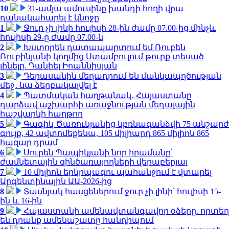
10
31-ամյա ամուսինը խանդի հողի վրա
դանակահարել է կնոջը
1
Ջուր չի լինի հուլիսի 28-ին ժամը 07.00-ից մինչև
հուլիսի 29-ը ժամը 07.00-ն
2
Խստորեն դատապարտում եմ Ռուբեն
Ռուբինյանի կողմից Ստամբուլում թուրք տեսած
լինելը. Դանիել Իոաննիսյան
3
Դերասանին մեղադրում են մանկապղծության
մեջ․ նա ձերբակալվել է
4
Պատմական հաղթանակ․ Հայաստանը
դարձավ աշխարհի առաջնության մեդալային
հաշվարկի հաղթող
5
Գագիկ Ծառուկյանից կբռնագանձվի 75 անշարժ
գույք, 42 ավտոմեքենա, 105 միլիարդ 865 միլիոն 865
հազար դրամ
6
Սուրեն Պապիկյանի նոր հրամանը՝
ժամկետային զինծառայողների վերաբերյալ
7
10 միլիոն երկրպագու պահանջում է վտարել
Արգենտինային ԱԱ-2026-ից
8
Տասնյակ հասցեներում ջուր չի լինի՝ հուլիսի 15-
ին և 16-ին
9
Հայաստանի ամենավտանգավոր օձերը. որտեղ
են դրանք ամենաշատը հանդիպում