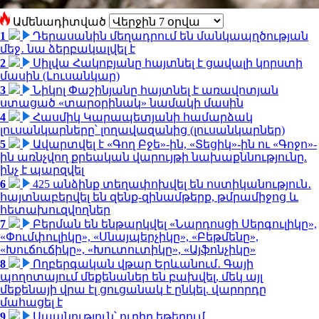
Ամենադիտված
1
Դերասանին մեղադրում են մանկապղծության
մեջ․ նա ձերբակալվել է
2
Սիլվա Հակոբյանը հայտնել է ցավալի կորստի
մասին (Լուսանկար)
3
Նիկոլ Փաշինյանը հայտնել է առավոտյան
ստացած «տարօրինակ» նամակի մասին
4
Հասմիկ Կարապետյանի համարձակ
լուսանկարները՝ լողավազանից (լուսանկարներ)
5
Ավարտվել է «Գող Բջե»-ին, «Տեցիկ»-ին ու «Գոջո»-
ին առնչվող քրեական վարույթի նախաքննությունը.
ինչ է պարզվել
6
425 անձինք տեղափոխվել են ոստիկանություն․
հայտնաբերվել են զենք-զինամթերք, թմրամիջոց և
հետախուզվողներ
7
Բերման են ենթարկվել «Նարդոսցի Սերգուլիկը»,
«Փումփուլիկը», «Սնայպերչիկը», «Բեթմենը»,
«Խուճուճիկը», «Խուտուտիկը», «Այֆոնչիկը»
8
Ողբերգական վթար Երևանում․ Գայի
պողոտայում մեքենաներ են բախվել, մեկ այլ
մեքենայի վրա էլ ցուցանակ է ընկել. վարորդը
մահացել է
9
Սպանություն՝ ուղիղ եթերում