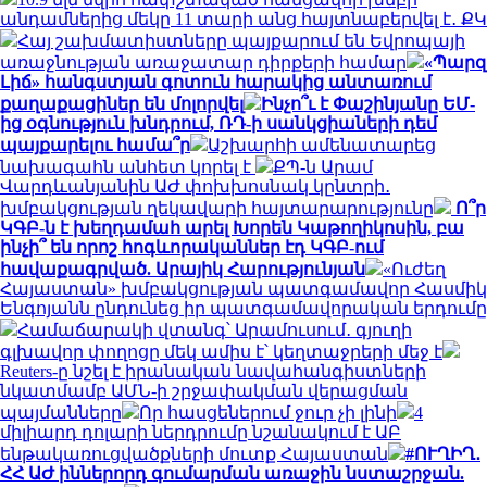
անդամներից մեկը 11 տարի անց հայտնաբերվել է․ ՔԿ
Հայ շախմատիստները պայքարում են Եվրոպայի
առաջնության առաջատար դիրքերի համար
«Պարզ
Լիճ» հանգստյան գոտուն հարակից անտառում
քաղաքացիներ են մոլորվել
Ինչո՞ւ է Փաշինյանը ԵՄ-
ից օգնություն խնդրում, ՌԴ-ի սանկցիաների դեմ
պայքարելու համա՞ր
Աշխարհի ամենատարեց
նախագահն անհետ կորել է
ՔՊ-ն Արամ
Վարդևանյանին ԱԺ փոխխոսնակ կընտրի․
խմբակցության ղեկավարի հայտարարությունը
Ո՞ր
ԿԳԲ-ն է խեղդամահ արել Խորեն Կաթողիկոսին, բա
ինչի՞ են որոշ հոգևորականներ էդ ԿԳԲ-ում
հավաքագրված. Արայիկ Հարությունյան
«Ուժեղ
Հայաստան» խմբակցության պատգամավոր Հասմիկ
Ենգոյանն ընդունեց իր պատգամավորական երդումը
Համաճարակի վտանգ՝ Արամուսում․ գյուղի
գլխավոր փողոցը մեկ ամիս է՝ կեղտաջրերի մեջ է
Reuters-ը նշել է իրանական նավահանգիստների
նկատմամբ ԱՄՆ-ի շրջափակման վերացման
պայմանները
Որ հասցեներում ջուր չի լինի
4
միլիարդ դոլարի ներդրումը նշանակում է ԱԲ
ենթակառուցվածքների մուտք Հայաստան
#ՈՒՂԻՂ․
ՀՀ ԱԺ իններորդ գումարման առաջին նստաշրջան.