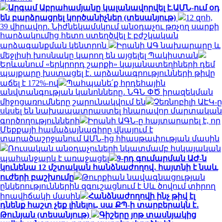
Արգամ Աբրահամյանը կալանավորվել է.ԱՄՆ-ում օդ
են բարձրացրել կործանիչներ (տեսանյութ)
12 զոհ,
39 վիրավոր. Նիժնեկամսկում անօդաչու թռչող սարքի
հարձակումից հետո ստեղծվել է բժշկական
արձագանքման կենտրոն
Իրանի ԱԳ նախարարը և
մեջլիսի խոսնակը կարող են այցելել Պակիստան
Երևանում «երկրորդ շարքի» կայանատեղիների դեմ
պայքարը խստացել է․ արձանագրությունների թիվը
աճել է 172%-ով
Պահպանե՛ք հրդեհային
անվտանգության կանոնները․ ՆԳՆ ՓԾ իրազեկման
միջոցառումները շարունակվում են
Չեռնոբիլի ԱԷԿ-ը
սկսել են նախապատրաստել հնարավոր մարտական
գործողությունների
Իրանի ԱԳՆ-ը հայտարարել է, որ
Մեքքայի համաձայնագիրը վկայում է
տարածաշրջանում ԱՄՆ-ից հիասթափության մասին
Ռուսական անօդաչուների նկատմամբ հսկայական
պահանջարկ է առաջացել
9-րդ գումարման ԱԺ-ն
կունենա 12 մշտական հանձնաժողով․ հայտնի է նաև
ուժերի բաշխումը
Թուրքիան նավագնացության
ընկերություններին զգուշացնում է Սև ծովում տիրող
իրավիճակի մասին
Հանձնաժողովի ինչ թիվ էլ
դնենք հաշտ չեք լինելու, սա ՔՊ-ի տարբերակն է․
Թունյան (տեսանյութ)
Գիշերը յոթ տասնյակից