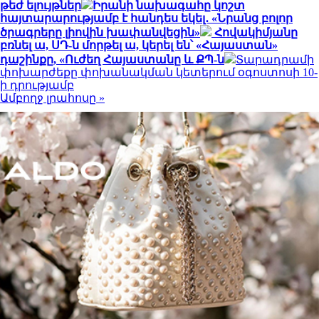
թեժ ելույթներ
Իրանի նախագահը կոշտ
հայտարարությամբ է հանդես եկել․ «Նրանց բոլոր
ծրագրերը լիովին խափանվեցին»
Հովակիմյանը
բռնել ա, ՍԴ-ն մորթել ա, կերել են՝ «Հայաստան»
դաշինքը, «Ուժեղ Հայաստանը և ՔՊ-ն
Տարադրամի
փոխարժեքը փոխանակման կետերում օգոստոսի 10-
ի դրությամբ
Ամբողջ լրահոսը »