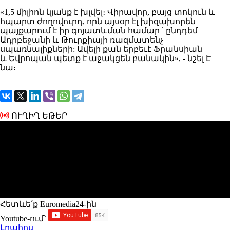
«1,5 միլիոն կյանք է խլվել
։
Վիրավոր
, բայց տոկուն և
հպարտ ժողովուրդ
, որն այսօր էլ խիզախորեն
պայքարում է իր գոյատևման համար ՝ ընդդեմ
Ադրբեջանի և Թուրքիայի ռազմատենչ
սպառնալիքների:
Ավելի քան երբեւէ Ֆրանսիան
և
Եվրոպան
պետք է աջակցեն բանակին», - նշել Է
նա։
ՈՒՂԻՂ ԵԹԵՐ
Հետևե՛ք Euromedia24-ին
Youtube-ում`
Լրահոս