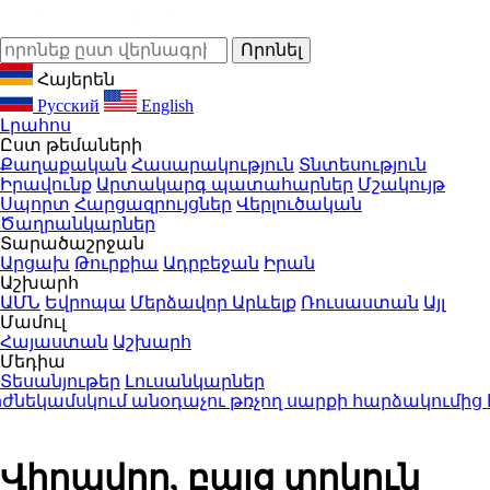
Հայերեն
Русский
English
Լրահոս
Ըստ թեմաների
Քաղաքական
Հասարակություն
Տնտեսություն
Իրավունք
Արտակարգ պատահարներ
Մշակույթ
Սպորտ
Հարցազրույցներ
Վերլուծական
Ծաղրանկարներ
Տարածաշրջան
Արցախ
Թուրքիա
Ադրբեջան
Իրան
Աշխարհ
ԱՄՆ
Եվրոպա
Մերձավոր Արևելք
Ռուսաստան
Այլ
Մամուլ
Հայաստան
Աշխարհ
Մեդիա
Տեսանյութեր
Լուսանկարներ
ժնեկամսկում անօդաչու թռչող սարքի հարձակումից 
Վիրավոր, բայց տոկուն