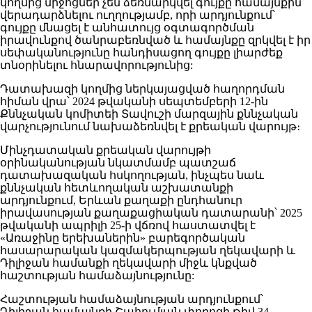
կողմից միջոցներ չեն ձեռնարկվել գույքը համայնքին
վերադարձնելու ուղղությամբ, որի արդյունքում՝
գույքը մնացել է անհատույց օգտագործման
իրավունքով ծանրաբեռնված և համայնքը զրկվել է իր
սեփականությունը հանդիսացող գույքը լիարժեք
տնօրինելու հնարավորությունից:
Դատախազի կողմից ներկայացված հաղորդման
հիման վրա՝ 2024 թվականի սեպտեմբերի 12-ին
Քննչական կոմիտեի Տավուշի մարզային քննչական
վարչությունում նախաձեռնվել է քրեական վարույթ։
Մինչդատական քրեական վարույթի
օրինականության նկատմամբ պատշաճ
դատախազական հսկողության, ինչպես նաև
քննչական հետևողական աշխատանքի
արդյունքում, Երևան քաղաքի ընդհանուր
իրավասության քաղաքացիական դատարանի՝ 2025
թվականի ապրիլի 25-ի վճռով հաստատվել է
«Առաջինը երեխաներին» բարեգործական
հասարարական կազմակերպության ղեկավարի և
Դիլիջան համանքի ղեկավարի միջև կնքված
հաշտության համաձայնությունը:
Հաշտության համաձայնության արդյունքում՝
Դիլիջան համայնքի Շահումյան փողոցի թիվ 34