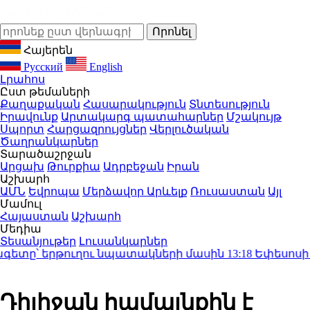
Հայերեն
Русский
English
Լրահոս
Ըստ թեմաների
Քաղաքական
Հասարակություն
Տնտեսություն
Իրավունք
Արտակարգ պատահարներ
Մշակույթ
Սպորտ
Հարցազրույցներ
Վերլուծական
Ծաղրանկարներ
Տարածաշրջան
Արցախ
Թուրքիա
Ադրբեջան
Իրան
Աշխարհ
ԱՄՆ
Եվրոպա
Մերձավոր Արևելք
Ռուսաստան
Այլ
Մամուլ
Հայաստան
Աշխարհ
Մեդիա
Տեսանյութեր
Լուսանկարներ
տը՝ երթուղու նպատակների մասին
13:18
Եփեսոսի Ս. Ժ
Դիլիջան համայնքին է