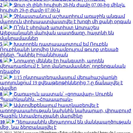
2
Ջուր չի լինի հուլիսի 28-ին ժամը 07.00-ից մինչև
հուլիսի 29-ը ժամը 07.00-ն
3
Չինաստանում աշխարհում առաջին անգամ
մարդուն փոխպատվաստվել է խոզի մի քանի օրգան
4
Ո՞րն է սիրված արտիստ Արտաշես
Ալեքսանյանի մահվան պատճառը. հայտնի են
մանրամասներ
5
Խստորեն դատապարտում եմ Ռուբեն
Ռուբինյանի կողմից Ստամբուլում թուրք տեսած
լինելը. Դանիել Իոաննիսյան
6
Նորայրը մեկնել էր հանգստի, արդեն
վերադառնում է. նոր մանրամասներ՝ ողբերգական
դեպքից
7
1/15 ընտրատեղամասում վերահաշվարկի
արդյունքում 19 քվեաթերթիկներից 7-ը ճանաչվել է
վավեր
8
Շառաչուն ապտակ՝ «զորավար» Սուրեն
Պապիկյանին․ «Հրապարակ»
9
Ավտոմեքենայում հայտնաբերվել է
առողջապահության նախկին նախարար, վիրաբույժ
Գագիկ Ստամբուլցյանի մարմինը
10
Դերասանին մեղադրում են մանկապղծության
մեջ․ նա ձերբակալվել է
© 2011-2026 Lurer.com Մեջբերումներ անելիս ակտիվ հղումը Lurer.com-