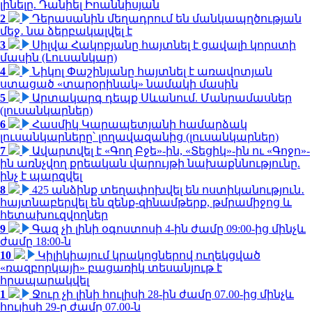
լինելը. Դանիել Իոաննիսյան
2
Դերասանին մեղադրում են մանկապղծության
մեջ․ նա ձերբակալվել է
3
Սիլվա Հակոբյանը հայտնել է ցավալի կորստի
մասին (Լուսանկար)
4
Նիկոլ Փաշինյանը հայտնել է առավոտյան
ստացած «տարօրինակ» նամակի մասին
5
Արտակարգ դեպք Սևանում. Մանրամասներ
(լուսանկարներ)
6
Հասմիկ Կարապետյանի համարձակ
լուսանկարները՝ լողավազանից (լուսանկարներ)
7
Ավարտվել է «Գող Բջե»-ին, «Տեցիկ»-ին ու «Գոջո»-
ին առնչվող քրեական վարույթի նախաքննությունը.
ինչ է պարզվել
8
425 անձինք տեղափոխվել են ոստիկանություն․
հայտնաբերվել են զենք-զինամթերք, թմրամիջոց և
հետախուզվողներ
9
Գազ չի լինի օգոստոսի 4-ին ժամը 09:00-ից մինչև
ժամը 18:00-ն
10
Կիլիկիայում կրակոցներով ուղեկցված
«ռազբորկայի» բացառիկ տեսանյութ է
հրապարակվել
1
Ջուր չի լինի հուլիսի 28-ին ժամը 07.00-ից մինչև
հուլիսի 29-ը ժամը 07.00-ն