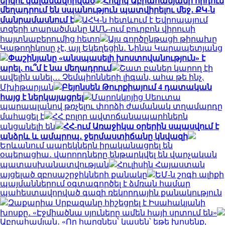
երկու կալանավորված
Հովիկ Աբրահամյանի որդուն
մեղադրում են սպանություն պատվիրելու մեջ․ ՔԿ-ն
մանրամասնում է
ԱՀԿ-ն հետևում է Եվրոպայում
տզերի տարածմանը ԱՄՆ-ում բուրբոն վիրուսի
հայտնաբերումից հետո
Այս գործընթացի թիրախը
Կաթողիկոսը չէ, այլ Եկեղեցին․ Նինա Կարապետյանց
Փաշինյանը «անսպասելի խոստովանություն» է
արել․ ու՞մ է նա մեղադրում
Շատ բաներ կարող էի
ավելին անել… Չեմպիոնների լիգան, ահա թե ինչ.
Մխիթարյան
Բեյոնսեն Թուրքիայում 4 դատական
հայց է ներկայացրել
Մարոկկոյից Սեուտա
պարապլանով թռչելու փորձի ժամանակ տղամարդը
մահացել է
ՀՀ բոլոր ավտոճանապարհներն
անցանելի են
ՀՀ-ում Առաջիկա օրերին սպասվում է
անձրև և ամպրոպ․ ջերմաստիճանը կնվազի
Երևանում պարեկներն իրականացրել են
օպերացիա․ վարորդները ենթարկվել են վարչական
պատասխանատվության
Հուլիսին Հայաստան
այցելած զբոսաշրջիկների քանակը
ԵՄ-ն շոգի ալիքի
պայմաններում օգտագործել է ձմռան համար
պահեստավորված գազի ռեկորդային քանակություն
Զաքարիա Սրբազանը հիշեցրել է Իսահակյանի
խոսքը․ «Էջմիածնա սյուները ամեն հայի սրտում են»
Աբրահամյան․ «Որ հարցնես՝ կասեն՝ եթե խոսենք,