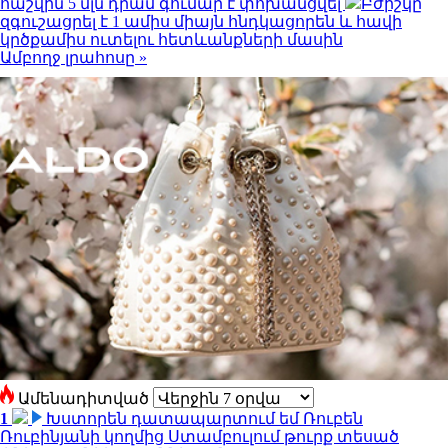
հաշվին 5 մլն դրամ գումար է փոխանցվել
Բժիշկը
զգուշացրել է 1 ամիս միայն հնդկացորեն և հավի
կրծքամիս ուտելու հետևանքների մասին
Ամբողջ լրահոսը »
Ամենադիտված
1
Խստորեն դատապարտում եմ Ռուբեն
Ռուբինյանի կողմից Ստամբուլում թուրք տեսած