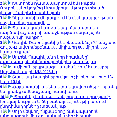
2
Խստորեն դատապարտում եմ Ռուբեն
Ռուբինյանի կողմից Ստամբուլում թուրք տեսած
լինելը. Դանիել Իոաննիսյան
3
Դերասանին մեղադրում են մանկապղծության
մեջ․ նա ձերբակալվել է
4
Պատմական հաղթանակ․ Հայաստանը
դարձավ աշխարհի առաջնության մեդալային
հաշվարկի հաղթող
5
Գագիկ Ծառուկյանից կբռնագանձվի 75 անշարժ
գույք, 42 ավտոմեքենա, 105 միլիարդ 865 միլիոն 865
հազար դրամ
6
Սուրեն Պապիկյանի նոր հրամանը՝
ժամկետային զինծառայողների վերաբերյալ
7
10 միլիոն երկրպագու պահանջում է վտարել
Արգենտինային ԱԱ-2026-ից
8
Տասնյակ հասցեներում ջուր չի լինի՝ հուլիսի 15-
ին և 16-ին
9
Հայաստանի ամենավտանգավոր օձերը. որտեղ
են դրանք ամենաշատը հանդիպում
10
Պուտինը հանդես է եկել հայտարարությամբ.
Խուզարկություն և ձերբակալություն․ թիրախում՝
ընդդիմադիրները (տեսանյութ)
1
Սոչի մեկնող ինքնաթիռը ճանապարհին
անցկացրել է մեկ օր, սակայն տեղ չի հասել