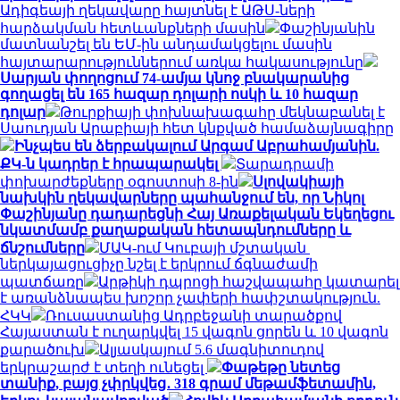
Ադիգեայի ղեկավարը հայտնել է ԱԹՍ-ների
հարձակման հետևանքների մասին
Փաշինյանին
մատնանշել են ԵՄ-ին անդամակցելու մասին
հայտարարություններում առկա հակասությունը
Սարյան փողոցում 74-ամյա կնոջ բնակարանից
գողացել են 165 հազար դոլարի ոսկի և 10 հազար
դոլար
Թուրքիայի փոխնախագահը մեկնաբանել է
Սաուդյան Արաբիայի հետ կնքված համաձայնագիրը
Ինչպես են ձերբակալում Արգամ Աբրահամյանին.
ՔԿ-ն կադրեր է հրապարակել
Տարադրամի
փոխարժեքները օգոստոսի 8-ին
Սլովակիայի
նախկին ղեկավարները պահանջում են, որ Նիկոլ
Փաշինյանը դադարեցնի Հայ Առաքելական Եկեղեցու
նկատմամբ քաղաքական հետապնդումները և
ճնշումները
ՄԱԿ-ում Կուբայի մշտական ​​
ներկայացուցիչը նշել է երկրում ճգնաժամի
պատճառը
Արթիկի դպրոցի հաշվապահը կատարել
է առանձնապես խոշոր չափերի հափշտակություն.
ՀԿԿ
Ռուսաստանից Ադրբեջանի տարածքով
Հայաստան է ուղարկվել 15 վագոն ցորեն և 10 վագոն
քարածուխ
Ալյասկայում 5.6 մագնիտուդով
երկրաշարժ է տեղի ունեցել
Փաթեթը նետեց
տանիք, բայց չփրկվեց․ 318 գրամ մեթամֆետամին,