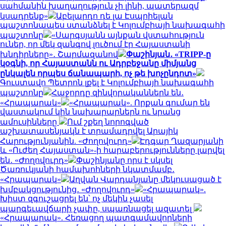
սահմանին խաղաղություն չի լինի, պատերազմ
կսադրենք»
Աբելարդո դե լա Էսպրիելան
պաշտոնապես ստանձնել է Կոլումբիայի նախագահի
պաշտոնը
«Սարգսյանն այնքան վստահություն
ուներ, որ մեկ զանգով լուծում էր Հայաստանի
խնդիրները»․ Շարմազանով
Փաշինյան․ «TRIPP-ը
կօգնի, որ Հայաստանն ու Ադրբեջանը միմյանց
ընկալեն որպես ճանապարհ, ոչ թե խոչընդոտ»
Գուստավո Պետրոն լքել է Կոլումբիայի նախագահի
պաշտոնը
Հաջորդը զինվորականներն են․
«Հրապարակ»
«Հրապարակ». Որքան գումար են
վաստակում կին նախարարներն ու նրանց
ամուսինները
Ում շքեղ նորոգված
աշխատասենյակն է տրամադրվել Արայիկ
Հարությունյանին. «Ժողովուրդ»
Էդգար Ղազարյանի
և «Ուժեղ Հայաստան»-ի հարաբերությունները լարվել
են․ «Ժողովուրդ»
Փաշինյանը որս է սկսել
Ծառուկյանի համախոհների նկատմամբ․
«Հրապարակ»
Աղվան Վարդանյանը մեկուսացած է
խմբակցությունից․ «Ժողովուրդ»
«Հրապարակ».
Խիստ զգուշացրել են՝ ոչ մեկին չասել
պարգեւավճարի չափը, սպառնացել ազատել
«Հրապարակ». Հեռացող պատգամավորների