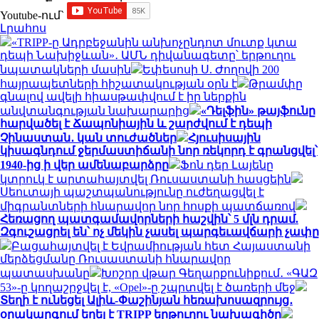
Youtube-ում`
Լրահոս
«TRIPP-ը Ադրբեջանին անխոչընդոտ մուտք կտա
դեպի Նախիջևան»․ ԱՄՆ դիվանագետը՝ երթուղու
նպատակների մասին
Եփեսոսի Ս. Ժողովի 200
հայրապետների հիշատակության օրն է
Թրամփը
գնալով ավելի հիասթափվում է իր ներքին
անվտանգության նախարարից
«Դելֆին» թայֆունը
հարվածել է Ճապոնիային և շարժվում է դեպի
Չինաստան․ կան տուժածներ
Հյուսիսային
կիսագնդում ջերմաստիճանի նոր ռեկորդ է գրանցվել՝
1940-ից ի վեր ամենաբարձրը
Ֆոն դեր Լայենը
կտրուկ է արտահայտվել Ռուսաստանի հասցեին
Սեուտայի ​​պաշտպանությունը ուժեղացվել է
միգրանտների հնարավոր նոր հոսքի պատճառով
Հեռացող պատգամավորների հաշվին՝ 5 մլն դրամ.
Զգուշացրել են՝ ոչ մեկին չասել պարգեւավճարի չափը
Բացահայտվել է Եվրամիության հետ Հայաստանի
մերձեցմանը Ռուսաստանի հնարավոր
պատասխանը
Խոշոր վթար Գեղարքունիքում․ «ԳԱԶ
53»-ը կողաշրջվել է, «Opel»-ը շպրտվել է ծառերի մեջ
Տեղի է ունեցել Ալիև-Փաշինյան հեռախոսազրույց․
օրակարգում եղել է TRIPP երթուղու նախագիծը