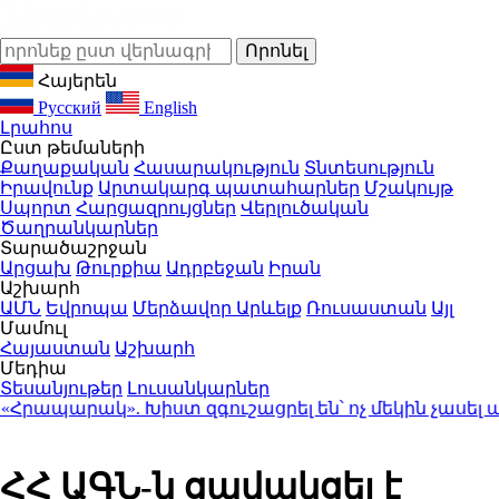
Հայերեն
Русский
English
Լրահոս
Ըստ թեմաների
Քաղաքական
Հասարակություն
Տնտեսություն
Իրավունք
Արտակարգ պատահարներ
Մշակույթ
Սպորտ
Հարցազրույցներ
Վերլուծական
Ծաղրանկարներ
Տարածաշրջան
Արցախ
Թուրքիա
Ադրբեջան
Իրան
Աշխարհ
ԱՄՆ
Եվրոպա
Մերձավոր Արևելք
Ռուսաստան
Այլ
Մամուլ
Հայաստան
Աշխարհ
Մեդիա
Տեսանյութեր
Լուսանկարներ
ապարակ». Խիստ զգուշացրել են՝ ոչ մեկին չասել 
ՀՀ ԱԳՆ-ն ցավակցել է