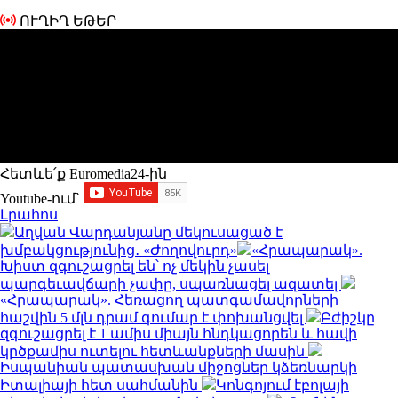
ՈՒՂԻՂ ԵԹԵՐ
Հետևե՛ք Euromedia24-ին
Youtube-ում`
Լրահոս
Աղվան Վարդանյանը մեկուսացած է
խմբակցությունից․ «Ժողովուրդ»
«Հրապարակ».
Խիստ զգուշացրել են՝ ոչ մեկին չասել
պարգեւավճարի չափը, սպառնացել ազատել
«Հրապարակ». Հեռացող պատգամավորների
հաշվին 5 մլն դրամ գումար է փոխանցվել
Բժիշկը
զգուշացրել է 1 ամիս միայն հնդկացորեն և հավի
կրծքամիս ուտելու հետևանքների մասին
Իսպանիան պատասխան միջոցներ կձեռնարկի
Իտալիայի հետ սահմանին
Կոնգոյում էբոլայի