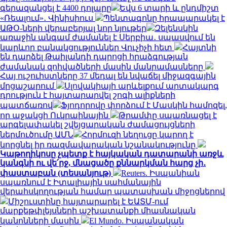
գերազանցել է 4400 դոլարը
Եվս 6 տարի և ընդմիշտ
«Ռեալում»․ Վինիսիուս
Պենտագոնը հրապարակել է
ԱԹՕ-ների վերաբերյալ նոր նյութեր
Զելենսկին
առաջին անգամ ժամանել է Սերբիա․ սպասվում են
կարևոր բանակցություններ Վուչիչի հետ
Հայտնի
են դարձել Թաիլանդի դպրոցի հրաձգության
ժամանակ զոհվածների մասին մանրամասները
Հայ ուշուիստները 37 մեդալ են նվաճել միջազգային
մրցաշարում
Սլովակիայի արևելքում արտակարգ
դրություն է հայտարարվել շոգի ալիքների
պատճառով
Ֆյոդորովը փորձում է Մասկին համոզել,
որ աջակցի Ուկրաինային
Թրամփը սպառնացել է
արգելափակել շվեյցարական ժամացույցների
ներմուծումը ԱՄՆ
Հորմուզի նեղուցը կարող է
կորցնել իր ռազմավարական նշանակությունը
Կաթողիկոսը չպետք է հայկական դատարանի առջև
կանգնի ու վե՛րջ, մնացածը քննարկման հարց չի․
փաստաբան (տեսանյութ)
Reuters. Իսպանիան
սպառնում է Իտալիային սահմանային
վերահսկողության համար պատասխան միջոցներով
Միշուստինը հայտարարել է ԵԱՏՄ-ում
մարքեթփլեյսների աշխատանքի միասնական
կանոնների մասին
El Mundo. Իսպանական