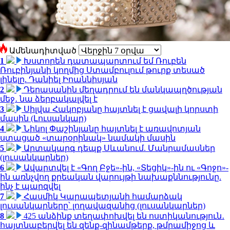
Ամենադիտված
1
Խստորեն դատապարտում եմ Ռուբեն
Ռուբինյանի կողմից Ստամբուլում թուրք տեսած
լինելը. Դանիել Իոաննիսյան
2
Դերասանին մեղադրում են մանկապղծության
մեջ․ նա ձերբակալվել է
3
Սիլվա Հակոբյանը հայտնել է ցավալի կորստի
մասին (Լուսանկար)
4
Նիկոլ Փաշինյանը հայտնել է առավոտյան
ստացած «տարօրինակ» նամակի մասին
5
Արտակարգ դեպք Սևանում. Մանրամասներ
(լուսանկարներ)
6
Ավարտվել է «Գող Բջե»-ին, «Տեցիկ»-ին ու «Գոջո»-
ին առնչվող քրեական վարույթի նախաքննությունը.
ինչ է պարզվել
7
Հասմիկ Կարապետյանի համարձակ
լուսանկարները՝ լողավազանից (լուսանկարներ)
8
425 անձինք տեղափոխվել են ոստիկանություն․
հայտնաբերվել են զենք-զինամթերք, թմրամիջոց և