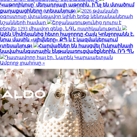
Կաթողիկոսը՝ մեղադրյալի աթոռին․ ի՞նչ են մտածում
քաղաքացիները (տեսանյութ)
2026 թվականի
օգոստոսը վտանգավոր կլինի երեք կենդանակերպի
նշանների համար
Շրջանառությունից դուրս է
բերվել 1293 միավոր զենք․ ՆԳՆ ոստիկանություն
Ալեն Սիմոնյանից հետո հաջորդը Հայկ Կոնջորյանն է․
նրա մասին «սլիվները» ՔՊ-ն է կազմակերպում
(տեսանյութ)
Հարվածներ են հասցվել Ուկրաինայի
նավահանգստային ենթակառուցվածքներին. ՌԴ ՊՆ
Դատավորը հայ էր․ Նարեկ Կարապետյան
Ամբողջ լրահոսը »