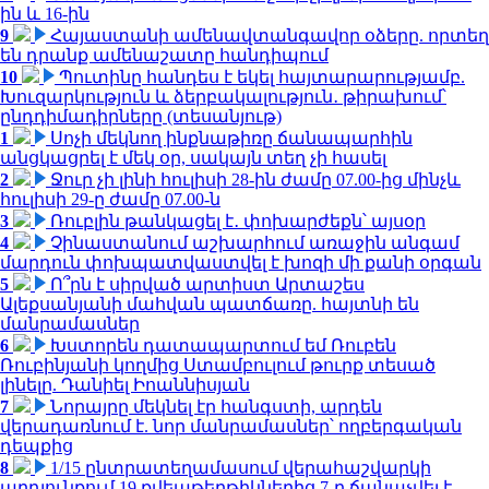
ին և 16-ին
9
Հայաստանի ամենավտանգավոր օձերը. որտեղ
են դրանք ամենաշատը հանդիպում
10
Պուտինը հանդես է եկել հայտարարությամբ.
Խուզարկություն և ձերբակալություն․ թիրախում՝
ընդդիմադիրները (տեսանյութ)
1
Սոչի մեկնող ինքնաթիռը ճանապարհին
անցկացրել է մեկ օր, սակայն տեղ չի հասել
2
Ջուր չի լինի հուլիսի 28-ին ժամը 07.00-ից մինչև
հուլիսի 29-ը ժամը 07.00-ն
3
Ռուբլին թանկացել է․ փոխարժեքն՝ այսօր
4
Չինաստանում աշխարհում առաջին անգամ
մարդուն փոխպատվաստվել է խոզի մի քանի օրգան
5
Ո՞րն է սիրված արտիստ Արտաշես
Ալեքսանյանի մահվան պատճառը. հայտնի են
մանրամասներ
6
Խստորեն դատապարտում եմ Ռուբեն
Ռուբինյանի կողմից Ստամբուլում թուրք տեսած
լինելը. Դանիել Իոաննիսյան
7
Նորայրը մեկնել էր հանգստի, արդեն
վերադառնում է. նոր մանրամասներ՝ ողբերգական
դեպքից
8
1/15 ընտրատեղամասում վերահաշվարկի
արդյունքում 19 քվեաթերթիկներից 7-ը ճանաչվել է