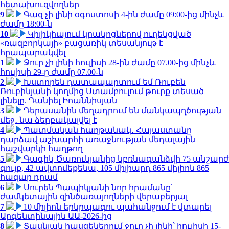
հետախուզվողներ
9
Գազ չի լինի օգոստոսի 4-ին ժամը 09:00-ից մինչև
ժամը 18:00-ն
10
Կիլիկիայում կրակոցներով ուղեկցված
«ռազբորկայի» բացառիկ տեսանյութ է
հրապարակվել
1
Ջուր չի լինի հուլիսի 28-ին ժամը 07.00-ից մինչև
հուլիսի 29-ը ժամը 07.00-ն
2
Խստորեն դատապարտում եմ Ռուբեն
Ռուբինյանի կողմից Ստամբուլում թուրք տեսած
լինելը. Դանիել Իոաննիսյան
3
Դերասանին մեղադրում են մանկապղծության
մեջ․ նա ձերբակալվել է
4
Պատմական հաղթանակ․ Հայաստանը
դարձավ աշխարհի առաջնության մեդալային
հաշվարկի հաղթող
5
Գագիկ Ծառուկյանից կբռնագանձվի 75 անշարժ
գույք, 42 ավտոմեքենա, 105 միլիարդ 865 միլիոն 865
հազար դրամ
6
Սուրեն Պապիկյանի նոր հրամանը՝
ժամկետային զինծառայողների վերաբերյալ
7
10 միլիոն երկրպագու պահանջում է վտարել
Արգենտինային ԱԱ-2026-ից
8
Տասնյակ հասցեներում ջուր չի լինի՝ հուլիսի 15-