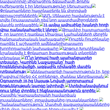
նավատորմը միգրացիոն ճգնաժամի ֆոնին
ուժեղացրել է իր ներկայությունը Սեուտայում
Փրկարարները հայտնաբերել են մոլորված
զբոսաշրջիկներին
ԱՄՆ Սենատը հավանություն է
տվել Ռուսաստանի դեմ նոր պատժամիջոցների
մասին օրինագծին
31-ամյա ամուսինը խանդի հողի
վրա դանակահարել է կնոջը
Թրամփը հայտարարել
է, որ կարող է դառնալ Միացյալ Նահանգների վերջին
հանրապետական ​​նախագահը
Ռուբեն Ռուբինյանը
դարձել է աշխարհի ամենաերիտասարդ
խորհրդարանի նախագահը
Արթուր Խուդինյանը
նշանակվել է Փրկարար ծառայության տնօրենի
տեղակալ
Ո՞ւր կորավ հայի պահանջատեր
տեսակը․ Կարինե Նալչաջյանը՝ հայի
հոգեկերտվածքի, ազգային դիմագծի մասին
(տեսանյութ)
Աննկարագրելի հպարտություն էր, երբ
Բաքվում հնչեց ՀՀ օրհներգը․ Ժաննա Անդրեասյան
Օգոստոսի 10-ից Սայաթ-Նովայի պողոտայում
երթևեկության կարգը կփոխվի
Ստեփանավանում
ռուս կինը փորձել է ինքնասպանություն գործել
Հասմիկ Կարապետյանի համարձակ
լուսանկարները՝ լողավազանից (լուսանկարներ)
Դանակահարություն՝ Մասիսի գազալցակայաններից
մեկի մոտ. կասկածյալը ձերբակալվել է