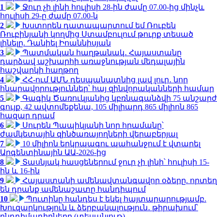
1
Ջուր չի լինի հուլիսի 28-ին ժամը 07.00-ից մինչև
հուլիսի 29-ը ժամը 07.00-ն
2
Խստորեն դատապարտում եմ Ռուբեն
Ռուբինյանի կողմից Ստամբուլում թուրք տեսած
լինելը. Դանիել Իոաննիսյան
3
Պատմական հաղթանակ․ Հայաստանը
դարձավ աշխարհի առաջնության մեդալային
հաշվարկի հաղթող
4
ՀՀ-ում ԱՄՆ դեսպանատնից լավ լուր․ նոր
հնարավորություններ՝ հայ զինվորականների համար
5
Գագիկ Ծառուկյանից կբռնագանձվի 75 անշարժ
գույք, 42 ավտոմեքենա, 105 միլիարդ 865 միլիոն 865
հազար դրամ
6
Սուրեն Պապիկյանի նոր հրամանը՝
ժամկետային զինծառայողների վերաբերյալ
7
10 միլիոն երկրպագու պահանջում է վտարել
Արգենտինային ԱԱ-2026-ից
8
Տասնյակ հասցեներում ջուր չի լինի՝ հուլիսի 15-
ին և 16-ին
9
Հայաստանի ամենավտանգավոր օձերը. որտեղ
են դրանք ամենաշատը հանդիպում
10
Պուտինը հանդես է եկել հայտարարությամբ.
Խուզարկություն և ձերբակալություն․ թիրախում՝
ընդդիմադիրները (տեսանյութ)