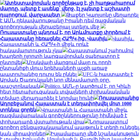
Ատեստավորման գործընթաց է, չի հաղթահարում
մարդը, պետք է ասենք՝ վերջ, էլ չպետք է աշխատի
դպրոցում. վարչապետ
Թաքեր Կարլսոնը մեղադրել
է ԱՄՆ ղեկավարությանը Իրանի դեմ ռազմական
գործողության վերաբերյալ ստելու մեջ
Ռուսաստանը պնդում է, որ Արևմուտքը փորձում է
Հայաստանը հեռացնել ՀԱՊԿ-ից․ Վասիլև
Վասիլև․
Հայաստանի և ՀԱՊԿ-ի միջև որևէ
հակամարտություն չկա
Հայաստանում շահումով
խաղերի ոլորտի կարգավորման օպերատոր է
ընտրվել
Մոսկվայի մարզում մայր ու որդի
ընտանիքի մյուս երեխաների աչքի առաջ
պատուհանից դուրս են ընկել
UFC-ն հաստատել է
Արման Ծառուկյանի նոր մենամարտի օրը.
պաշտոնական
Politico. ԱՄՆ-ը կարծում է, որ Կիևի
հետ հետախուզական տվյալների փոխանակման
տեմպը վերադարձել է նորմալ հունի
Ռուսաստանից
Ադրբեջանով Հայաստան է տեղափոխվել մոտ 1000
տոննա ցորեն
Վրաստանի և Հայաստանի միջև
ռազմավարական գործընկերությունը հիմնված է
փոխադարձ վստահության վրա
Նորապատում
գործող բենզալցակայանում պայթյուն է տեղի ունեցել.
կան վիրավորներ
Իսլամաբադը մեծ նշանակություն
է տալիս Երևանի, Մոսկվայի և Բաքվի հետ կապերի