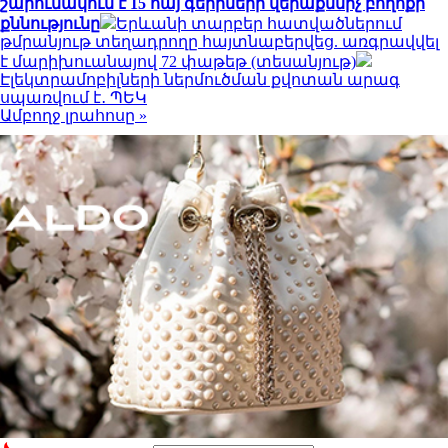
շարունակում է 15 հայ գերիների վերաքննիչ բողոքի
քննությունը
Երևանի տարբեր հատվածներում
թմրանյութ տեղադրողը հայտնաբերվեց. առգրավվել
է մարիխուանայով 72 փաթեթ (տեսանյութ)
Էլեկտրամոբիլների ներմուծման քվոտան արագ
սպառվում է․ ՊԵԿ
Ամբողջ լրահոսը »