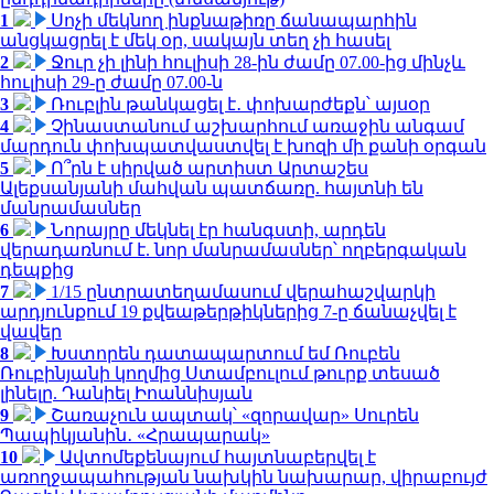
1
Սոչի մեկնող ինքնաթիռը ճանապարհին
անցկացրել է մեկ օր, սակայն տեղ չի հասել
2
Ջուր չի լինի հուլիսի 28-ին ժամը 07.00-ից մինչև
հուլիսի 29-ը ժամը 07.00-ն
3
Ռուբլին թանկացել է․ փոխարժեքն՝ այսօր
4
Չինաստանում աշխարհում առաջին անգամ
մարդուն փոխպատվաստվել է խոզի մի քանի օրգան
5
Ո՞րն է սիրված արտիստ Արտաշես
Ալեքսանյանի մահվան պատճառը. հայտնի են
մանրամասներ
6
Նորայրը մեկնել էր հանգստի, արդեն
վերադառնում է. նոր մանրամասներ՝ ողբերգական
դեպքից
7
1/15 ընտրատեղամասում վերահաշվարկի
արդյունքում 19 քվեաթերթիկներից 7-ը ճանաչվել է
վավեր
8
Խստորեն դատապարտում եմ Ռուբեն
Ռուբինյանի կողմից Ստամբուլում թուրք տեսած
լինելը. Դանիել Իոաննիսյան
9
Շառաչուն ապտակ՝ «զորավար» Սուրեն
Պապիկյանին․ «Հրապարակ»
10
Ավտոմեքենայում հայտնաբերվել է
առողջապահության նախկին նախարար, վիրաբույժ