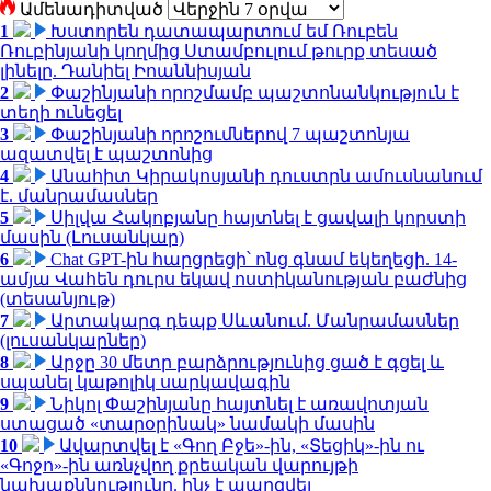
Ամենադիտված
1
Խստորեն դատապարտում եմ Ռուբեն
Ռուբինյանի կողմից Ստամբուլում թուրք տեսած
լինելը. Դանիել Իոաննիսյան
2
Փաշինյանի որոշմամբ պաշտոնանկություն է
տեղի ունեցել
3
Փաշինյանի որոշումներով 7 պաշտոնյա
ազատվել է պաշտոնից
4
Անահիտ Կիրակոսյանի դուստրն ամուսնանում
է. մանրամասներ
5
Սիլվա Հակոբյանը հայտնել է ցավալի կորստի
մասին (Լուսանկար)
6
Chat GPT-ին հարցրեցի՝ ոնց գնամ եկեղեցի. 14-
ամյա Վահեն դուրս եկավ ոստիկանության բաժնից
(տեսանյութ)
7
Արտակարգ դեպք Սևանում. Մանրամասներ
(լուսանկարներ)
8
Արջը 30 մետր բարձրությունից ցած է գցել և
սպանել կաթոլիկ սարկավագին
9
Նիկոլ Փաշինյանը հայտնել է առավոտյան
ստացած «տարօրինակ» նամակի մասին
10
Ավարտվել է «Գող Բջե»-ին, «Տեցիկ»-ին ու
«Գոջո»-ին առնչվող քրեական վարույթի
նախաքննությունը. ինչ է պարզվել