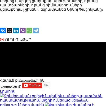
կողմից վարվող քաղաքականությունների, դրանց
պատճառների, դրանց հիմնավորումների
վերաբերյալ չլինեն»,-եզրափակեց Նիկոլ Փաշինյանը։
ՈՒՂԻՂ ԵԹԵՐ
Հետևե՛ք Euromedia24-ին
Youtube-ում`
Լրահոս
Զինվորական քոլեջի նախկին սաները պատմել են
հաստատությունում տեղի ունեցած uեռшկшն
բռնnւթյnւնների մասին
Փաշինյանը ժամանել է