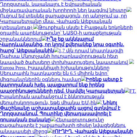
Ղրղզստան․ կայանալու է Եվրասիական
միջկառավարական խորհրդի նեղ կազմով նիստը
Ուզում եմ տեսնել քաղաքացուն, որ անրջում ա, որ
Կարապետյանը մնա․ Վահագն Ալեքսանյան
(տեսանյութ)
Թուրքիան սկսել է Բալթյան երկրների
օդային պարեկությունը՝ ՆԱՏՕ-ի առաքելության
շրջանակներում
Ի՞նչ եք ակնկալում
Վարդևանյանից, որ կողմ քվերակեք նրա օգտին․
հարց՝ Ալեքսանյանին
1,7 մլն դրամ կհատկացվի
Ռաիսա Մկրտչյանի հուղարկավորության հետ
կապված ծախսերը փոխհատուցելու նպատակով
Europa Press. Իսպանիայի իշխանությունները
Սեուտային հատկացրել են 6.5 միլիոն եվրո՝
միգրանտներին օգնելու համար
Իրենք պետք է
կարողանան խլել, պայքարում ենք իրենց
ապօրինությունների դեմ. Սամվել Կարապետյան
FT.
Իսլանդիան պահանջում է ձկնորսության
վերահսկողություն, եթե միանա ԵՄ-ին
Նիկոլ
Փաշինյանը աշխատանքային այցով գտնվում է
Ղրղզստանում. Պուտինը վերադասավորել է
ռուսական բանակը
Հետազոտությունը
բացահայտել է շաքարախտի ռիսկը նվազեցնելու
անսպասելի միջոց
#ՈՒՂԻՂ․ Վահագն Ալեքսանյանի