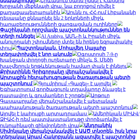
ճեպազրույցը
Երևանում ծառն ընկել է Հասմիկ
Խոջյանի մեքենայի վրա. նա բողոքով դիմել է
քաղաքապետարանին
Աունն ու ՀՀ-ում Լիբանանի
դեսպանը քննարկել են 2 երկրների միջև
հարաբերությունների զարգացման ուղիները
Փաշինյանի որոշմամբ պաշտոնանկություններ են
տեղի ունեցել
Al Arabiya. ԱՄՆ-ի և Իրանի միջև
անուղղակի շփումները մտել են իրենց եզրափակիչ
փուլ
Պաշտոնական․ Մոհամեդ Սալահը
տեղափոխվել է նոր ակումբ
Օգոստոսի 7-9-ը
Խանջյան փողոցի ուղետարը մինչև Տ. Մեծի
խաչմերուկ երթևեկության համար փակ է լինելու
Քրիստիննե Գրիգորյանը վերանշանակվել է
Արտաքին հետախուզության ծառայության պետի
պաշտոնում
Գյումրիում «Գազել» է այրվել
Եգիպտոսում գործազուրկ տղամարդը ձևացել է
դատավոր և գումարներ է շորթել
Արթուր
Գասպարյանը վերանշանակվել է պետական
պահպանության ծառայության պետի պաշտոնում
Այրվել է կահույքի արտադրամաս
Ամերիկյան ՄԻԱՎ/
ՁԻԱՀ-ի դեմ պատվաստանյութը փորձարկվել է
ուկրաինացի զինվորների վրա
Անդրանիկ
Սիմոնյանը վերանշանակվել է ԱԱԾ տնօրեն, իսկ նրա
տեղակալ Արամ Հակոբյանն ազատվել է պաշտոնից