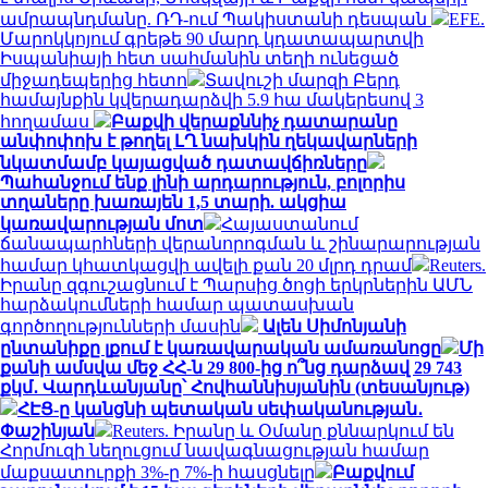
ամրապնդմանը. ՌԴ-ում Պակիստանի դեսպան
EFE.
Մարոկկոյում գրեթե 90 մարդ կդատապարտվի
Իսպանիայի հետ սահմանին տեղի ունեցած
միջադեպերից հետո
Տավուշի մարզի Բերդ
համայնքին կվերադարձվի 5.9 հա մակերեսով 3
հողամաս
Բաքվի վերաքննիչ դատարանը
անփոփոխ է թողել ԼՂ նախկին ղեկավարների
նկատմամբ կայացված դատավճիռները
Պահանջում ենք լինի արդարություն, բոլորիս
տղաները խառայեն 1,5 տարի. ակցիա
կառավարության մոտ
Հայաստանում
ճանապարհների վերանորոգման և շինարարության
համար կհատկացվի ավելի քան 20 մլրդ դրամ
Reuters.
Իրանը զգուշացնում է Պարսից ծոցի երկրներին ԱՄՆ
հարձակումների համար պատասխան
գործողությունների մասին
Ալեն Սիմոնյանի
ընտանիքը լքում է կառավարական ամառանոցը
Մի
քանի ամսվա մեջ ՀՀ-ն 29 800-ից ո՞նց դարձավ 29 743
քկմ․ Վարդևանյանը՝ Հովհաննիսյանին (տեսանյութ)
ՀԷՑ-ը կանցնի պետական սեփականության․
Փաշինյան
Reuters. Իրանը և Օմանը քննարկում են
Հորմուզի նեղուցում նավագնացության համար
մաքսատուրքի 3%-ը 7%-ի հասցնելը
Բաքվում