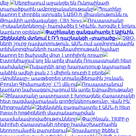
մեջ
Սերբիայում աջակցել են Ուկրաինայի
տարածքային ամբողջականությանը
Պուտինը
կարող է փորձել ստուգել ՆԱՏՕ-ի միասնությունն ու
Թրամփի արձագանքը. CBS News
Ռուսաստանը
«Իսկանդերներով» հարվածել է Կիևին․ խոցվել է երկու
կարևոր օբյեկտ
Փաշինյանը զանգահարել է Ալիևին.
Զելենսկին մտնում է ՌԴ դաշնակցի «տարածք»
ՉԹՕ-
ների շուրջ դավադրություն․ ԱՄՆ-ում այլմոլորակային
տեխնոլոգիաների ուսումնասիրության համար
կարող էր ծախսվել մոտ 1 տրիլիոն դոլար
Էստոնիայում կոչ են արել փակել Ռուսաստանի հետ
սահմանը
Ուգալդեի գոլը խաղադրույք կատարած
անձին ավելի քան 2,5 միլիոն ռուբլի է բերել
«Արսենալը» պայթեցրեց տրանսֆերային շուկան․
Բրունո Գիմարայեշը՝ £75 մլն-ով
Ռուսաստանում
կարևոր նախազգուշացում են արել Եվրամիությանը
Չինաստանը պատրաստ է խորացնել Հայաստանի
հետ ռազմավարական գործընկերությունը․ Վան Ին՝
Միրզոյանին
Զելենսկին բացահայտել է ԱՄՆ-ի հետ
Patriot-ի հրթիռների մատակարարման
պայմանավորվածությունները
Փաշինյան․ TRIPP-ը
կփոխի Հայաստանի դիրքը համաշխարհային
ներդրումային քարտեզում
Տղամարդը ծեծել է