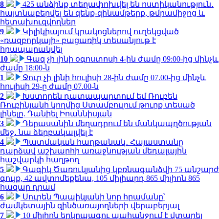
8
425 անձինք տեղափոխվել են ոստիկանություն․
հայտնաբերվել են զենք-զինամթերք, թմրամիջոց և
հետախուզվողներ
9
Կիլիկիայում կրակոցներով ուղեկցված
«ռազբորկայի» բացառիկ տեսանյութ է
հրապարակվել
10
Գազ չի լինի օգոստոսի 4-ին ժամը 09:00-ից մինչև
ժամը 18:00-ն
1
Ջուր չի լինի հուլիսի 28-ին ժամը 07.00-ից մինչև
հուլիսի 29-ը ժամը 07.00-ն
2
Խստորեն դատապարտում եմ Ռուբեն
Ռուբինյանի կողմից Ստամբուլում թուրք տեսած
լինելը. Դանիել Իոաննիսյան
3
Դերասանին մեղադրում են մանկապղծության
մեջ․ նա ձերբակալվել է
4
Պատմական հաղթանակ․ Հայաստանը
դարձավ աշխարհի առաջնության մեդալային
հաշվարկի հաղթող
5
Գագիկ Ծառուկյանից կբռնագանձվի 75 անշարժ
գույք, 42 ավտոմեքենա, 105 միլիարդ 865 միլիոն 865
հազար դրամ
6
Սուրեն Պապիկյանի նոր հրամանը՝
ժամկետային զինծառայողների վերաբերյալ
7
10 միլիոն երկրպագու պահանջում է վտարել