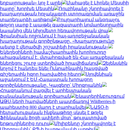
եղբայրության» կոչ է արել
Մահացել է Լիոնել Մեսսիի
հայրը՝ Խորխե Մեսսին
Ռուբինյանը շնորհավորել է
խաղաղության հռչակագրի ստորագրման առաջին
տարեդարձի առիթով
Բուլղարիայում անօդաչու
թռչող սարք է պայթել գազատարի կոմպրեսորային
կայանից մեկ կիլոմետր հեռավորության վրա
Ֆրանսիան ողջունում է հայ-ադրբեջանական
խաղաղության գործընթացը․ «Խաղաղությունը
պետք է վերածվի շոշափելի իրականության»
Եկեղեցիների համաշխարհային խորհուրդը
ահազանգում է․ մտահոգված են Հայ առաքելական
եկեղեցու շուրջ ստեղծված իրավիճակով
Զելենսկին
կոչով է հանդես եկել Ուկրաինային հասցված
գիշերային հզոր հարվածից հետո
Սլովենիան
աջակցում է ԵՄ-Հայաստան խորացող
գործընկերությանը․ Կայզերը՝ Միրզոյանին
Հրազդանում բացվել է արհեստական
բանականության գործարան
Եկատերինբուրգում
ԱԹՍ-ների հարվածների պատճառով Wildberries-ի
պահեստից 800 մարդ է տարհանվել
ՆԱՏՕ-ի
հետախուզական ինքնաթիռը սկսել է թռչել
Ֆիննական ծոցի ափերի մոտ՝ թույլատրված
երթուղիներից դուրս
Միլիբենդը շնորհավորել է
Միրզոյանին՝ ՔՊ-ի հաղթանակի առթիվ