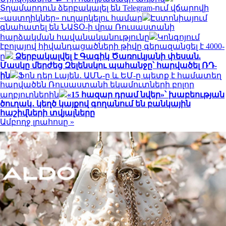
Տղամարդուն ձերբակալել են Telegram-ում վճարովի
«աստղիկներ» ուղարկելու համար
Էստոնիայում
գնահատել են ՆԱՏՕ-ի վրա Ռուսաստանի
հարձակման հավանականությունը
Կոնգոյում
էբոլայով հիվանդացածների թիվը գերազանցել է 4000-
ը
Ձերբակալվել է Գագիկ Ծառուկյանի փեսան.
Մասկը մերժեց Զելենսկու պահանջը՝ հարվածել ՌԴ-
ին
Ֆոն դեր Լայեն․ ԱՄՆ-ը և ԵՄ-ը պետք է համատեղ
հարվածեն Ռուսաստանի եկամուտների բոլոր
աղբյուրներին
«15 հազար դրամ նվեր»՝ խաբեության
ծուղակ․ կեղծ կայքով գողանում են բանկային
հաշիվների տվյալները
Ամբողջ լրահոսը »