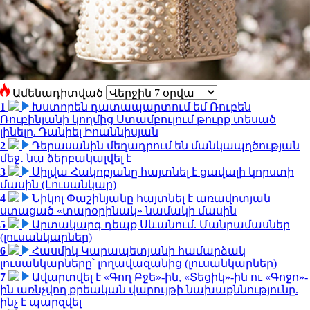
Ամենադիտված
1
Խստորեն դատապարտում եմ Ռուբեն
Ռուբինյանի կողմից Ստամբուլում թուրք տեսած
լինելը. Դանիել Իոաննիսյան
2
Դերասանին մեղադրում են մանկապղծության
մեջ․ նա ձերբակալվել է
3
Սիլվա Հակոբյանը հայտնել է ցավալի կորստի
մասին (Լուսանկար)
4
Նիկոլ Փաշինյանը հայտնել է առավոտյան
ստացած «տարօրինակ» նամակի մասին
5
Արտակարգ դեպք Սևանում. Մանրամասներ
(լուսանկարներ)
6
Հասմիկ Կարապետյանի համարձակ
լուսանկարները՝ լողավազանից (լուսանկարներ)
7
Ավարտվել է «Գող Բջե»-ին, «Տեցիկ»-ին ու «Գոջո»-
ին առնչվող քրեական վարույթի նախաքննությունը.
ինչ է պարզվել