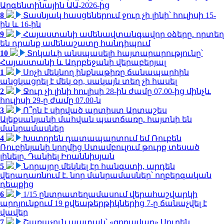
Արգենտինային ԱԱ-2026-ից
8
Տասնյակ հասցեներում ջուր չի լինի՝ հուլիսի 15-
ին և 16-ին
9
Հայաստանի ամենավտանգավոր օձերը. որտեղ
են դրանք ամենաշատը հանդիպում
10
Տոկաևի անսպասելի հայտարարությունը՝
Հայաստանի և Ադրբեջանի վերաբերյալ
1
Սոչի մեկնող ինքնաթիռը ճանապարհին
անցկացրել է մեկ օր, սակայն տեղ չի հասել
2
Ջուր չի լինի հուլիսի 28-ին ժամը 07.00-ից մինչև
հուլիսի 29-ը ժամը 07.00-ն
3
Ո՞րն է սիրված արտիստ Արտաշես
Ալեքսանյանի մահվան պատճառը. հայտնի են
մանրամասներ
4
Խստորեն դատապարտում եմ Ռուբեն
Ռուբինյանի կողմից Ստամբուլում թուրք տեսած
լինելը. Դանիել Իոաննիսյան
5
Նորայրը մեկնել էր հանգստի, արդեն
վերադառնում է. նոր մանրամասներ՝ ողբերգական
դեպքից
6
1/15 ընտրատեղամասում վերահաշվարկի
արդյունքում 19 քվեաթերթիկներից 7-ը ճանաչվել է
վավեր
7
Շառաչուն ապտակ՝ «զորավար» Սուրեն