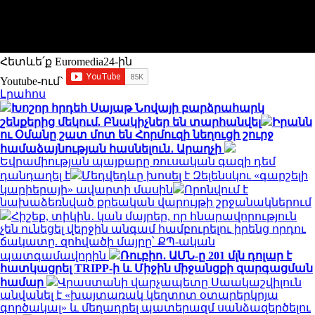
Հետևե՛ք Euromedia24-ին
Youtube-ում`
Լրահոս
Խոշոր հրդեհ Սայաթ Նովայի բարձրահարկ
շենքերից մեկում. Բնակիչներ են տարհանվել
Իրանն
ու Օմանը շատ մոտ են Հորմուզի նեղուցի շուրջ
համաձայնության հասնելուն․ Արաղչի
Եվրամիության պայքարը ռուսական գազի դեմ
դանդաղել է
Մեդվեդևը խոսել է Զելենսկու «գարշելի
կարիերայի» ավարտի մասին
Որոնվում է
նախաձեռնված քրեական վարույթի շրջանակներում
Հիշեք, տիկին․ կան մայրեր, որ հնարավորություն
չեն ունեցել վերջին անգամ համբուրելու իրենց որդու
ճակատը. զոհվածի մայրը՝ ՔՊ-ական
պատգամավորին
Ռուբիո․ ԱՄՆ-ը 201 մլն դոլար է
հատկացրել TRIPP-ի և Միջին միջանցքի զարգացման
համար
Վրաստանի վարչապետը Սաակաշվիլուն
անվանել է «խայտառակ կեղտոտ օտարերկրյա
գործակալ» և մեղադրել պատերազմ սանձազերծելու