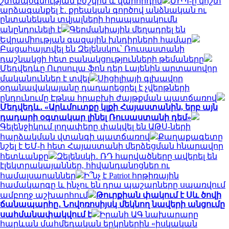
շտապօգնության բժշկին և վարորդին
ՄԻՊ-ը կոշտ
արձագանքել է․ քրեական գործով անձնական ու
ընտանեկան տվյալների հրապարակումն
անընդունելի է
Գերմանիային մեղադրել են
Եվրամիության գազային խնդիրների համար
Բացահայտվել են Զելենսկու՝ Ռուսաստանի
դաշնակցի հետ բանակցությունների թեմաները
Մեդվեդևը Ուրսուլա ֆոն դեր Լայենին արտասովոր
մականուններ է տվել
Սիցիլիայի գլխավոր
օդանավակայանը դադարեցրել է չվերթների
ընդունումը Էթնա հրաբխի ժայթքման պատճառով
Մեդվեդև․ «Արևմուտքը կլքի Հայաստանին, երբ այն
դադարի օգտակար լինել Ռուսաստանի դեմ»
Գելենջիկում լողափերը փակվել են ԱԹՍ-ների
հարձակման վտանգի պատճառով
Քաղաքագետը
նշել է ԵՄ-ի հետ Հայաստանի մերձեցման հնարավոր
հետևանքը
Զելենսկի․ ՌԴ հարվածները ավերել են
էլեկտրակայաններ, հիվանդանոցներ ու
համալսարաններ
Ի՞նչ է Patriot հրթիռային
համակարգը և ինչու են դրա պաշարները սպառվում
ամբողջ աշխարհում
Թուրքիան փակում է Սև ծովի
ճանապարհը․ Նովոռոսիյսկ մեկնող նավերի անցումը
սահմանափակվում է
Իրանի ԱԳ նախարարը
հարևան մահմեդական երկրներին «իսկական