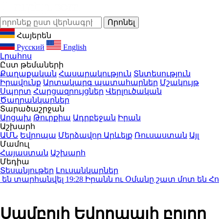
Հայերեն
Русский
English
Լրահոս
Ըստ թեմաների
Քաղաքական
Հասարակություն
Տնտեսություն
Իրավունք
Արտակարգ պատահարներ
Մշակույթ
Սպորտ
Հարցազրույցներ
Վերլուծական
Ծաղրանկարներ
Տարածաշրջան
Արցախ
Թուրքիա
Ադրբեջան
Իրան
Աշխարհ
ԱՄՆ
Եվրոպա
Մերձավոր Արևելք
Ռուսաստան
Այլ
Մամուլ
Հայաստան
Աշխարհ
Մեդիա
Տեսանյութեր
Լուսանկարներ
ն տարհանվել
19:28
Իրանն ու Օմանը շատ մոտ են Հորմու
Սամբոյի Եվրոպայի բոլոր