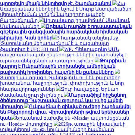
պրոբլեմը միայն նիկոլիզմը չէ․ Շարմազանով
Հայ
Առաքելական եկեղեցին նշում է Սուրբ Աստվածածնի
վերափոխման տոնին նախորդող պահքի
Բարեկենդանը
Արտակարգ իրավիճակ՝ Սևանում.
Մանրամասներ
Օդեսան դարձել է ռուսաստանյան
գիշերային զանգվածային հարձակման հիմնական
թիրախը. Կան զոհեր
5 հաղթանակ անընդմեջ․
Ծառուկյանը վերադառնում է և բացահայտ
ֆավորիտ է UFC 331-ում
WP․ Պենտագոնը ԱՄՆ
պաշտպանական ընկերություններից պահանջել է
արագացնել զենքի արտադրությունը
Թուրքիան
կարող է Ուկրաինային փոխանցել ամերիկյան
բալիստիկ հրթիռներ․ հայտնի են քանակները
Տարոյի աստղագուշակություն. ում են քարտերը
խոստանում հաջողություն, փոփոխություն և նոր
հնարավորություններ
Ջուր հավաքեք. Երկար
ժամանակ ջուր չի լինելու
Մարտաֆիլմ հիշեցնող
ծեծկռտուք Դաշտավան գյուղում. կա 10-ից ավելի
վիրավոր
Ուկրաինայի զինված ուժերը հարձակվել
են Բելգորոդի վրա․ Վիրավորների թվում երեխաներ
կան
Երևանում բախվել են «Mazda» ավտոմեքենան
ու «Honda» մոտոցիկլը
2026թ. առաջին կիսամյակի
տվյալներով 2025թ. նույն ամիսների համեմատ
շինարարությունն աճել է 24.5%-ով. Եղիազար