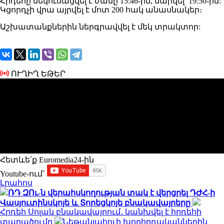
Հրդեհը մեկուսացվել է ժամը 15:46-ին, մարվել՝ 19:50-ին:
Կցորդչի վրա այրվել է մոտ 200 հակ անասնակեր։
Աշխատանքներին ներգրավվել է մեկ տրակտոր:
ՈՒՂԻՂ ԵԹԵՐ
Հետևե՛ք Euromedia24-ին
Youtube-ում`
Լրահոս
ՌԴ ԶՈւ-ն վերահսկողության տակ է վերցրել ԴԺՀ-ի
Վասյուտինսկոյե և Տորեցկոյե բնակավայրերը
Հրդեհ Սոլակ բնակավայրում․ կանխվել է հրդեհի
տարածումը
Նեթանյահուի խորհրդականներին