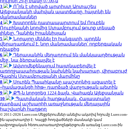
հուլիսի 29-ը ժամը 07.00-ն
3
Ո՞րն է սիրված արտիստ Արտաշես
Ալեքսանյանի մահվան պատճառը. հայտնի են
մանրամասներ
4
Խստորեն դատապարտում եմ Ռուբեն
Ռուբինյանի կողմից Ստամբուլում թուրք տեսած
լինելը. Դանիել Իոաննիսյան
5
Նորայրը մեկնել էր հանգստի, արդեն
վերադառնում է. նոր մանրամասներ՝ ողբերգական
դեպքից
6
Դերասանին մեղադրում են մանկապղծության
մեջ․ նա ձերբակալվել է
7
Ավտոմեքենայում հայտնաբերվել է
առողջապահության նախկին նախարար, վիրաբույժ
Գագիկ Ստամբուլցյանի մարմինը
8
Սուրեն Պապիկյանը պաշտոնից ազատել է
«համացանցի հիթ» դարձած վարչության պետին
9
ՔՊ-ն կորցրեց 1224 ձայն. Վահագն Ալեքսանյան
10
Պատմական հաղթանակ․ Հայաստանը
դարձավ աշխարհի առաջնության մեդալային
հաշվարկի հաղթող
© 2011-2026 Lurer.com Մեջբերումներ անելիս ակտիվ հղումը Lurer.com-
ին պարտադիր է: Կայքի հոդվածների մասնակի կամ
ամբողջական հեռուստառադիոընթերցումն առանց Lurer.com-ին