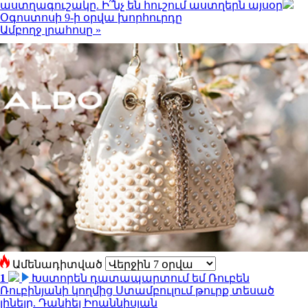
աստղագուշակը. Ի՞նչ են հուշում աստղերն այսօր
Օգոստոսի 9-ի օրվա խորհուրդը
Ամբողջ լրահոսը »
Ամենադիտված
1
Խստորեն դատապարտում եմ Ռուբեն
Ռուբինյանի կողմից Ստամբուլում թուրք տեսած
լինելը. Դանիել Իոաննիսյան