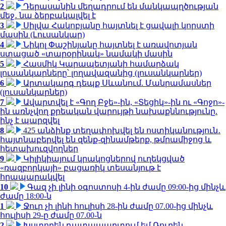
2
Դերասանին մեղադրում են մանկապղծության
մեջ․ նա ձերբակալվել է
3
Սիլվա Հակոբյանը հայտնել է ցավալի կորստի
մասին (Լուսանկար)
4
Նիկոլ Փաշինյանը հայտնել է առավոտյան
ստացած «տարօրինակ» նամակի մասին
5
Հասմիկ Կարապետյանի համարձակ
լուսանկարները՝ լողավազանից (լուսանկարներ)
6
Արտակարգ դեպք Սևանում. Մանրամասներ
(լուսանկարներ)
7
Ավարտվել է «Գող Բջե»-ին, «Տեցիկ»-ին ու «Գոջո»-
ին առնչվող քրեական վարույթի նախաքննությունը.
ինչ է պարզվել
8
425 անձինք տեղափոխվել են ոստիկանություն․
հայտնաբերվել են զենք-զինամթերք, թմրամիջոց և
հետախուզվողներ
9
Կիլիկիայում կրակոցներով ուղեկցված
«ռազբորկայի» բացառիկ տեսանյութ է
հրապարակվել
10
Գազ չի լինի օգոստոսի 4-ին ժամը 09:00-ից մինչև
ժամը 18:00-ն
1
Ջուր չի լինի հուլիսի 28-ին ժամը 07.00-ից մինչև
հուլիսի 29-ը ժամը 07.00-ն
2
Խստորեն դատապարտում եմ Ռուբեն