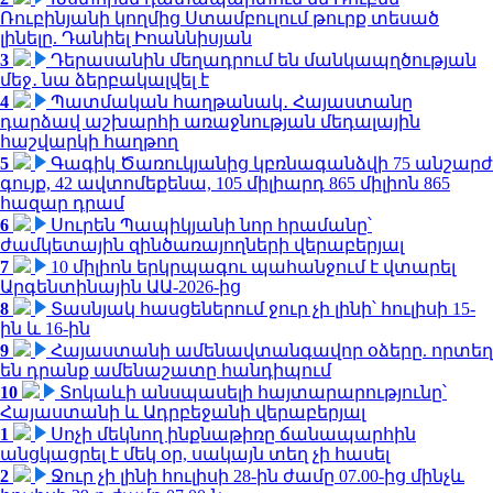
Ռուբինյանի կողմից Ստամբուլում թուրք տեսած
լինելը. Դանիել Իոաննիսյան
3
Դերասանին մեղադրում են մանկապղծության
մեջ․ նա ձերբակալվել է
4
Պատմական հաղթանակ․ Հայաստանը
դարձավ աշխարհի առաջնության մեդալային
հաշվարկի հաղթող
5
Գագիկ Ծառուկյանից կբռնագանձվի 75 անշարժ
գույք, 42 ավտոմեքենա, 105 միլիարդ 865 միլիոն 865
հազար դրամ
6
Սուրեն Պապիկյանի նոր հրամանը՝
ժամկետային զինծառայողների վերաբերյալ
7
10 միլիոն երկրպագու պահանջում է վտարել
Արգենտինային ԱԱ-2026-ից
8
Տասնյակ հասցեներում ջուր չի լինի՝ հուլիսի 15-
ին և 16-ին
9
Հայաստանի ամենավտանգավոր օձերը. որտեղ
են դրանք ամենաշատը հանդիպում
10
Տոկաևի անսպասելի հայտարարությունը՝
Հայաստանի և Ադրբեջանի վերաբերյալ
1
Սոչի մեկնող ինքնաթիռը ճանապարհին
անցկացրել է մեկ օր, սակայն տեղ չի հասել
2
Ջուր չի լինի հուլիսի 28-ին ժամը 07.00-ից մինչև