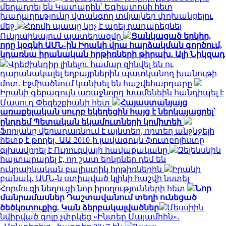
մեղադրել են Կատարին՝ Եգիպտոսի հետ
խաղաղությունը վտանգող տվյալներ փոխանցելու
մեջ
Հռոմի պապը կոչ է արել դադարեցնել
Ուկրաինայում պատերազմը
Ցանկացած երկիր,
որը կօգնի ԱՄՆ-ին Իրանի վրա հարձակման գործում,
կդառնա իրանական հրթիռների թիրախ. Ալի Նիկզադ
Վրեժխնդիր լինելու համար զինվել են ու
դարանակալել եղբայրներին պատկանող խանութի
մոտ. Էջմիածնում կանխել են հաշվեհարդարը
Իրանի գերագույն առաջնորդ Խամենեին հանդիպել է
Մասուդ Փեզեշքիանի հետ
Հայաստանյայց
առաքելական սուրբ եկեղեցին հայց է ներկայացրել՝
ընդդեմ Պետական եկամուտների կոմիտեի
Ֆորլանը վերադառնում է այնտեղ, որտեղ անջնջելի
հետք է թողել․ ԱԱ-2010-ի լավագույն ֆուտբոլիստը
գլխավորել է Ուրուգվայի հավաքականը
Զելենսկին
հայտարարել է, որ շատ երկրներ դեմ են
ուկրաինական բալիստիկ հրթիռներին
Իրանի
բանակ․ ԱՄՆ-ն ստիպված կլինի հաշվի նստել
Հորմուզի նեղուցի նոր իրողությունների հետ
Նոր
մանրամասներ Դաշտավանում տեղի ունեցած
ծեծկռտուքից. Կան ձերբակալվածներ
Մեսսիին
նվիրված գոլը չփրկեց «Ինտեր Մայամիին»․