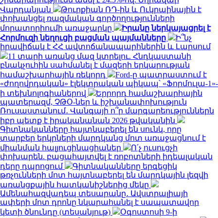
Վարդանյան
Թուրքիան ՌԴ-ին և Ուկրաինային է
փոխանցել ռազմական գործողությունների
մորատորիումի առաջարկը
Իրանը ներկայացրել է
Հորմուզի նեղուցի բացման պայմանները
Ի՞նչ
իրավիճակ է ՀՀ ավտոճանապարհներին և Լարսում
11 տարի առանց մազ կտրելու. Հնդկաստանի
բնակչուհին սահմանել է մազերի երկարության
համաշխարհային ռեկորդ
Ford-ը պատրաստում է
«ժողովրդական» էլեկտրական պիկապ՝ «Ֆորմուլա-1»-
ի տեխնոլոգիաներով
Երրորդ համաշխարհային
պատերազմ, ՉԹՕ-ներ և իշխանափոխություն
Ռուսաստանում․ Վանգայի ո՞ր մարգարեություններն
իբր պետք է իրականանան 2026 թվականին
Գիտնականները հայտնաբերել են սունկ, որը
տարբեր երկրների մարդկանց մոտ առաջացնում է
միանման հալյուցինացիաներ
Ո՛չ ուսուցչի
փոխարեն. բացահայտվել է ռոբոտների իդեալական
դերը դպրոցում
Գիտնականները երգեցիկ
թռչունների մոտ հայտնաբերել են մարդկային լեզվի
առանցքային հատկանիշներից մեկը
Ամենահազվադեպ տեսարանը․ Ավստրալիայի
ափերի մոտ դրոնը նկարահանել է սապատավոր
կետի ծնունդը (տեսանյութ)
Օգոստոսի 9-ի