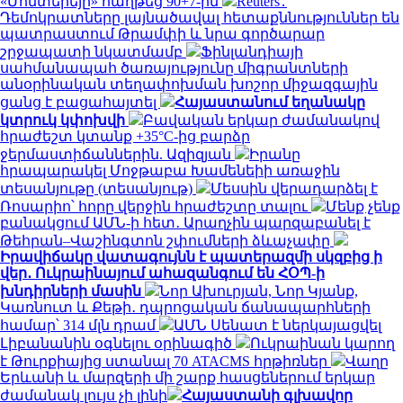
«Մոնտերեյը» հաղթեց 90+7-ին
Reuters․
Դեմոկրատները լայնածավալ հետաքննություններ են
պատրաստում Թրամփի և նրա գործարար
շրջապատի նկատմամբ
Ֆինլանդիայի
սահմանապահ ծառայությունը միգրանտների
անօրինական տեղափոխման խոշոր միջազգային
ցանց է բացահայտել
Հայաստանում եղանակը
կտրուկ կփոխվի
Բավական երկար ժամանակով
հրաժեշտ կտանք +35°C-ից բարձր
ջերմաստիճաններին. Ազիզյան
Իրանը
հրապարակել Մոջթաբա Խամենեիի առաջին
տեսանյութը (տեսանյութ)
Մեսսին վերադարձել է
Ռոսարիո՝ հորը վերջին հրաժեշտը տալու
Մենք չենք
բանակցում ԱՄՆ-ի հետ․ Արաղչին պարզաբանել է
Թեհրան–Վաշինգտոն շփումների ձևաչափը
Իրավիճակը վատագույնն է պատերազմի սկզբից ի
վեր․ Ուկրաինայում ահազանգում են ՀՕՊ-ի
խնդիրների մասին
Նոր Ախուրյան, Նոր Կյանք,
Կառնուտ և Քեթի․ դպրոցական ճանապարհների
համար՝ 314 մլն դրամ
ԱՄՆ Սենատ է ներկայացվել
Լիբանանին օգնելու օրինագիծ
Ուկրաինան կարող
է Թուրքիայից ստանալ 70 ATACMS հրթիռներ
Վաղը
Երևանի և մարզերի մի շարք հասցեներում երկար
ժամանակ լույս չի լինի
Հայաստանի գլխավոր