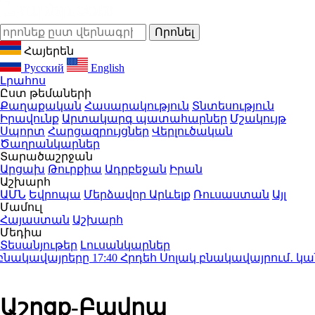
Հայերեն
Русский
English
Լրահոս
Ըստ թեմաների
Քաղաքական
Հասարակություն
Տնտեսություն
Իրավունք
Արտակարգ պատահարներ
Մշակույթ
Սպորտ
Հարցազրույցներ
Վերլուծական
Ծաղրանկարներ
Տարածաշրջան
Արցախ
Թուրքիա
Ադրբեջան
Իրան
Աշխարհ
ԱՄՆ
Եվրոպա
Մերձավոր Արևելք
Ռուսաստան
Այլ
Մամուլ
Հայաստան
Աշխարհ
Մեդիա
Տեսանյութեր
Լուսանկարներ
նակավայրերը
17:40
Հրդեհ Սոլակ բնակավայրում․ կանխվ
Աշոցք-Բավրա