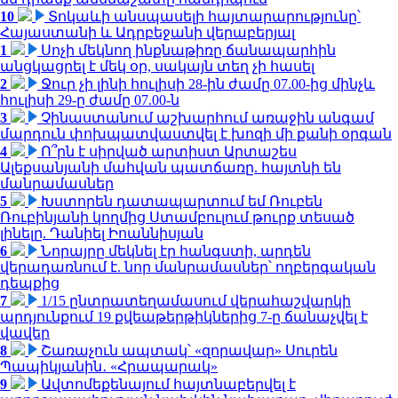
10
Տոկաևի անսպասելի հայտարարությունը՝
Հայաստանի և Ադրբեջանի վերաբերյալ
1
Սոչի մեկնող ինքնաթիռը ճանապարհին
անցկացրել է մեկ օր, սակայն տեղ չի հասել
2
Ջուր չի լինի հուլիսի 28-ին ժամը 07.00-ից մինչև
հուլիսի 29-ը ժամը 07.00-ն
3
Չինաստանում աշխարհում առաջին անգամ
մարդուն փոխպատվաստվել է խոզի մի քանի օրգան
4
Ո՞րն է սիրված արտիստ Արտաշես
Ալեքսանյանի մահվան պատճառը. հայտնի են
մանրամասներ
5
Խստորեն դատապարտում եմ Ռուբեն
Ռուբինյանի կողմից Ստամբուլում թուրք տեսած
լինելը. Դանիել Իոաննիսյան
6
Նորայրը մեկնել էր հանգստի, արդեն
վերադառնում է. նոր մանրամասներ՝ ողբերգական
դեպքից
7
1/15 ընտրատեղամասում վերահաշվարկի
արդյունքում 19 քվեաթերթիկներից 7-ը ճանաչվել է
վավեր
8
Շառաչուն ապտակ՝ «զորավար» Սուրեն
Պապիկյանին․ «Հրապարակ»
9
Ավտոմեքենայում հայտնաբերվել է