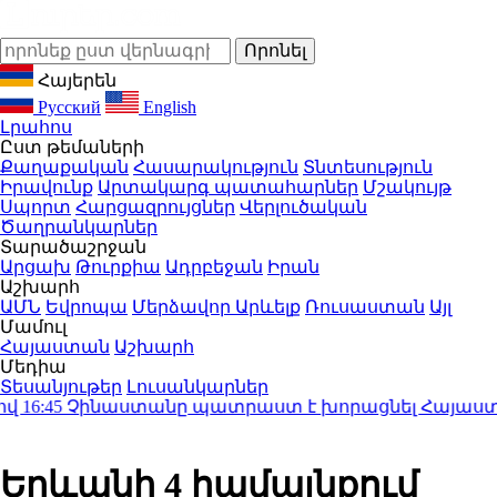
Հայերեն
Русский
English
Լրահոս
Ըստ թեմաների
Քաղաքական
Հասարակություն
Տնտեսություն
Իրավունք
Արտակարգ պատահարներ
Մշակույթ
Սպորտ
Հարցազրույցներ
Վերլուծական
Ծաղրանկարներ
Տարածաշրջան
Արցախ
Թուրքիա
Ադրբեջան
Իրան
Աշխարհ
ԱՄՆ
Եվրոպա
Մերձավոր Արևելք
Ռուսաստան
Այլ
Մամուլ
Հայաստան
Աշխարհ
Մեդիա
Տեսանյութեր
Լուսանկարներ
6:45
Չինաստանը պատրաստ է խորացնել Հայաստանի հ
Երևանի 4 համայնքում