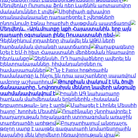
Մեդվեդևը Ուրսուլա ֆոն դեր Լայենին արտասովոր
մականուններ է տվել
Սիցիլիայի գլխավոր
օդանավակայանը դադարեցրել է չվերթների
ընդունումը Էթնա հրաբխի ժայթքման պատճառով
Մեդվեդև․ «Արևմուտքը կլքի Հայաստանին, երբ այն
դադարի օգտակար լինել Ռուսաստանի դեմ»
Գելենջիկում լողափերը փակվել են ԱԹՍ-ների
հարձակման վտանգի պատճառով
Քաղաքագետը
նշել է ԵՄ-ի հետ Հայաստանի մերձեցման հնարավոր
հետևանքը
Զելենսկի․ ՌԴ հարվածները ավերել են
էլեկտրակայաններ, հիվանդանոցներ ու
համալսարաններ
Ի՞նչ է Patriot հրթիռային
համակարգը և ինչու են դրա պաշարները սպառվում
ամբողջ աշխարհում
Թուրքիան փակում է Սև ծովի
ճանապարհը․ Նովոռոսիյսկ մեկնող նավերի անցումը
սահմանափակվում է
Իրանի ԱԳ նախարարը
հարևան մահմեդական երկրներին «իսկական
եղբայրության» կոչ է արել
Մահացել է Լիոնել Մեսսիի
հայրը՝ Խորխե Մեսսին
Ռուբինյանը շնորհավորել է
խաղաղության հռչակագրի ստորագրման առաջին
տարեդարձի առիթով
Բուլղարիայում անօդաչու
թռչող սարք է պայթել գազատարի կոմպրեսորային
կայանից մեկ կիլոմետր հեռավորության վրա