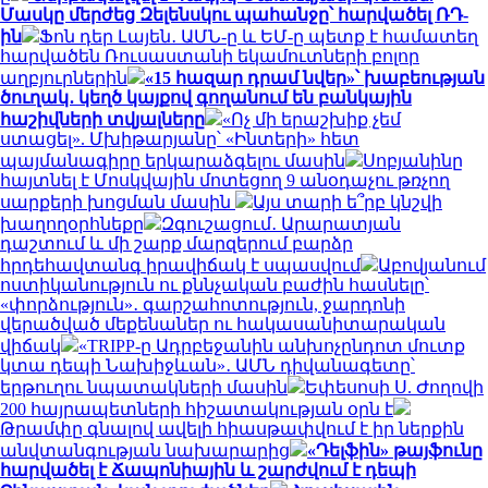
Մասկը մերժեց Զելենսկու պահանջը՝ հարվածել ՌԴ-
ին
Ֆոն դեր Լայեն․ ԱՄՆ-ը և ԵՄ-ը պետք է համատեղ
հարվածեն Ռուսաստանի եկամուտների բոլոր
աղբյուրներին
«15 հազար դրամ նվեր»՝ խաբեության
ծուղակ․ կեղծ կայքով գողանում են բանկային
հաշիվների տվյալները
«Ոչ մի երաշխիք չեմ
ստացել». Մխիթարյանը՝ «Ինտերի» հետ
պայմանագիրը երկարաձգելու մասին
Սոբյանինը
հայտնել է Մոսկվային մոտեցող 9 անօդաչու թռչող
սարքերի խոցման մասին
Այս տարի ե՞րբ կնշվի
խաղողօրհնեքը
Զգուշացում․ Արարատյան
դաշտում և մի շարք մարզերում բարձր
հրդեհավտանգ իրավիճակ է սպասվում
Աբովյանում
ոստիկանություն ու քննչական բաժին հասնելը՝
«փորձություն»․ գարշահոտություն, ջարդոնի
վերածված մեքենաներ ու հակասանիտարական
վիճակ
«TRIPP-ը Ադրբեջանին անխոչընդոտ մուտք
կտա դեպի Նախիջևան»․ ԱՄՆ դիվանագետը՝
երթուղու նպատակների մասին
Եփեսոսի Ս. Ժողովի
200 հայրապետների հիշատակության օրն է
Թրամփը գնալով ավելի հիասթափվում է իր ներքին
անվտանգության նախարարից
«Դելֆին» թայֆունը
հարվածել է Ճապոնիային և շարժվում է դեպի