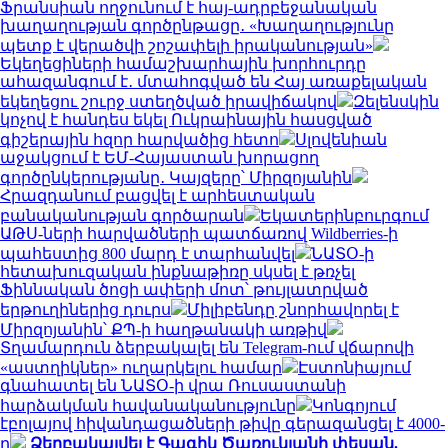
Ֆրանսիան ողջունում է հայ-ադրբեջանական
խաղաղության գործընթացը․ «Խաղաղությունը
պետք է վերածվի շոշափելի իրականության»
Եկեղեցիների համաշխարհային խորհուրդը
ահազանգում է․ մտահոգված են Հայ առաքելական
եկեղեցու շուրջ ստեղծված իրավիճակով
Զելենսկին
կոչով է հանդես եկել Ուկրաինային հասցված
գիշերային հզոր հարվածից հետո
Սլովենիան
աջակցում է ԵՄ-Հայաստան խորացող
գործընկերությանը․ Կայզերը՝ Միրզոյանին
Հրազդանում բացվել է արհեստական
բանականության գործարան
Եկատերինբուրգում
ԱԹՍ-ների հարվածների պատճառով Wildberries-ի
պահեստից 800 մարդ է տարհանվել
ՆԱՏՕ-ի
հետախուզական ինքնաթիռը սկսել է թռչել
Ֆիննական ծոցի ափերի մոտ՝ թույլատրված
երթուղիներից դուրս
Միլիբենդը շնորհավորել է
Միրզոյանին՝ ՔՊ-ի հաղթանակի առթիվ
Տղամարդուն ձերբակալել են Telegram-ում վճարովի
«աստղիկներ» ուղարկելու համար
Էստոնիայում
գնահատել են ՆԱՏՕ-ի վրա Ռուսաստանի
հարձակման հավանականությունը
Կոնգոյում
էբոլայով հիվանդացածների թիվը գերազանցել է 4000-
ը
Ձերբակալվել է Գագիկ Ծառուկյանի փեսան.