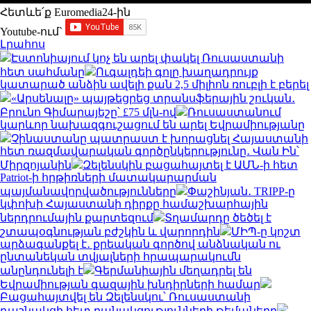
Հետևե՛ք Euromedia24-ին
Youtube-ում`
Լրահոս
Էստոնիայում կոչ են արել փակել Ռուսաստանի
հետ սահմանը
Ուգալդեի գոլը խաղադրույք
կատարած անձին ավելի քան 2,5 միլիոն ռուբլի է բերել
«Արսենալը» պայթեցրեց տրանսֆերային շուկան․
Բրունո Գիմարայեշը՝ £75 մլն-ով
Ռուսաստանում
կարևոր նախազգուշացում են արել Եվրամիությանը
Չինաստանը պատրաստ է խորացնել Հայաստանի
հետ ռազմավարական գործընկերությունը․ Վան Ին՝
Միրզոյանին
Զելենսկին բացահայտել է ԱՄՆ-ի հետ
Patriot-ի հրթիռների մատակարարման
պայմանավորվածությունները
Փաշինյան․ TRIPP-ը
կփոխի Հայաստանի դիրքը համաշխարհային
ներդրումային քարտեզում
Տղամարդը ծեծել է
շտապօգնության բժշկին և վարորդին
ՄԻՊ-ը կոշտ
արձագանքել է․ քրեական գործով անձնական ու
ընտանեկան տվյալների հրապարակումն
անընդունելի է
Գերմանիային մեղադրել են
Եվրամիության գազային խնդիրների համար
Բացահայտվել են Զելենսկու՝ Ռուսաստանի
դաշնակցի հետ բանակցությունների թեմաները