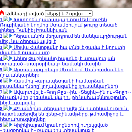
Ամենադիտված
1
Խստորեն դատապարտում եմ Ռուբեն
Ռուբինյանի կողմից Ստամբուլում թուրք տեսած
լինելը. Դանիել Իոաննիսյան
2
Դերասանին մեղադրում են մանկապղծության
մեջ․ նա ձերբակալվել է
3
Սիլվա Հակոբյանը հայտնել է ցավալի կորստի
մասին (Լուսանկար)
4
Նիկոլ Փաշինյանը հայտնել է առավոտյան
ստացած «տարօրինակ» նամակի մասին
5
Արտակարգ դեպք Սևանում. Մանրամասներ
(լուսանկարներ)
6
Հասմիկ Կարապետյանի համարձակ
լուսանկարները՝ լողավազանից (լուսանկարներ)
7
Ավարտվել է «Գող Բջե»-ին, «Տեցիկ»-ին ու «Գոջո»-
ին առնչվող քրեական վարույթի նախաքննությունը.
ինչ է պարզվել
8
425 անձինք տեղափոխվել են ոստիկանություն․
հայտնաբերվել են զենք-զինամթերք, թմրամիջոց և
հետախուզվողներ
9
Կիլիկիայում կրակոցներով ուղեկցված
«ռազբորկայի» բացառիկ տեսանյութ է