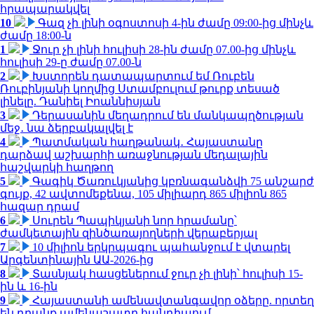
հրապարակվել
10
Գազ չի լինի օգոստոսի 4-ին ժամը 09:00-ից մինչև
ժամը 18:00-ն
1
Ջուր չի լինի հուլիսի 28-ին ժամը 07.00-ից մինչև
հուլիսի 29-ը ժամը 07.00-ն
2
Խստորեն դատապարտում եմ Ռուբեն
Ռուբինյանի կողմից Ստամբուլում թուրք տեսած
լինելը. Դանիել Իոաննիսյան
3
Դերասանին մեղադրում են մանկապղծության
մեջ․ նա ձերբակալվել է
4
Պատմական հաղթանակ․ Հայաստանը
դարձավ աշխարհի առաջնության մեդալային
հաշվարկի հաղթող
5
Գագիկ Ծառուկյանից կբռնագանձվի 75 անշարժ
գույք, 42 ավտոմեքենա, 105 միլիարդ 865 միլիոն 865
հազար դրամ
6
Սուրեն Պապիկյանի նոր հրամանը՝
ժամկետային զինծառայողների վերաբերյալ
7
10 միլիոն երկրպագու պահանջում է վտարել
Արգենտինային ԱԱ-2026-ից
8
Տասնյակ հասցեներում ջուր չի լինի՝ հուլիսի 15-
ին և 16-ին
9
Հայաստանի ամենավտանգավոր օձերը. որտեղ
են դրանք ամենաշատը հանդիպում