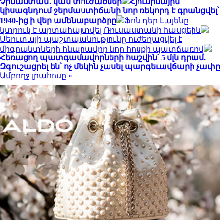
Չինաստան․ կան տուժածներ
Հյուսիսային
կիսագնդում ջերմաստիճանի նոր ռեկորդ է գրանցվել՝
1940-ից ի վեր ամենաբարձրը
Ֆոն դեր Լայենը
կտրուկ է արտահայտվել Ռուսաստանի հասցեին
Սեուտայի ​​պաշտպանությունը ուժեղացվել է
միգրանտների հնարավոր նոր հոսքի պատճառով
Հեռացող պատգամավորների հաշվին՝ 5 մլն դրամ.
Զգուշացրել են՝ ոչ մեկին չասել պարգեւավճարի չափը
Ամբողջ լրահոսը »