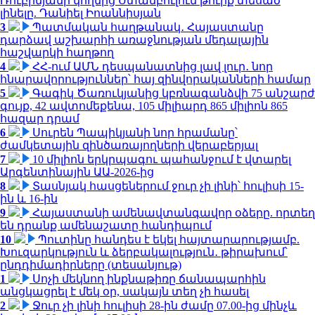
Ռուբինյանի կողմից Ստամբուլում թուրք տեսած
լինելը. Դանիել Իոաննիսյան
3
Պատմական հաղթանակ․ Հայաստանը
դարձավ աշխարհի առաջնության մեդալային
հաշվարկի հաղթող
4
ՀՀ-ում ԱՄՆ դեսպանատնից լավ լուր․ նոր
հնարավորություններ՝ հայ զինվորականների համար
5
Գագիկ Ծառուկյանից կբռնագանձվի 75 անշարժ
գույք, 42 ավտոմեքենա, 105 միլիարդ 865 միլիոն 865
հազար դրամ
6
Սուրեն Պապիկյանի նոր հրամանը՝
ժամկետային զինծառայողների վերաբերյալ
7
10 միլիոն երկրպագու պահանջում է վտարել
Արգենտինային ԱԱ-2026-ից
8
Տասնյակ հասցեներում ջուր չի լինի՝ հուլիսի 15-
ին և 16-ին
9
Հայաստանի ամենավտանգավոր օձերը. որտեղ
են դրանք ամենաշատը հանդիպում
10
Պուտինը հանդես է եկել հայտարարությամբ.
Խուզարկություն և ձերբակալություն․ թիրախում՝
ընդդիմադիրները (տեսանյութ)
1
Սոչի մեկնող ինքնաթիռը ճանապարհին
անցկացրել է մեկ օր, սակայն տեղ չի հասել
2
Ջուր չի լինի հուլիսի 28-ին ժամը 07.00-ից մինչև