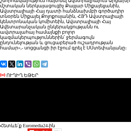
շնորհակալություն հայտնել Ավստրալիայում Արցախի
մշտական ներկայացուցիչ Քայլար Միքայելյանին,
Ավստրալիայի Հայ դատի հանձնախմբի գործադիր
տնօրեն Միքայել Քոլոքոսյանին, ՀՅԴ Ավստրալիայի
կենտրոնական կոմիտեին, Ավստրալիայի Հայ
Ավետարանչական ընկերակցությանն ու
ավտրալահայ համայնքի բոլոր
կազմակերպություններին՝ ջերմագույն
ընդունելության և ցուցաբերած ուշադրության
համար»,- սոցցանցի իր էջում գրել է ՍՍտեփանյանը։
ՈՒՂԻՂ ԵԹԵՐ
Հետևե՛ք Euromedia24-ին