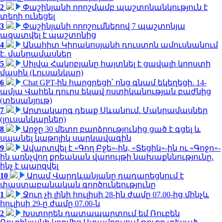
2
Փաշինյանի որոշմամբ պաշտոնանկություն է
տեղի ունեցել
3
Փաշինյանի որոշումներով 7 պաշտոնյա
ազատվել է պաշտոնից
4
Անահիտ Կիրակոսյանի դուստրն ամուսնանում
է. մանրամասներ
5
Սիլվա Հակոբյանը հայտնել է ցավալի կորստի
մասին (Լուսանկար)
6
Chat GPT-ին հարցրեցի՝ ոնց գնամ եկեղեցի. 14-
ամյա Վահեն դուրս եկավ ոստիկանության բաժնից
(տեսանյութ)
7
Արտակարգ դեպք Սևանում. Մանրամասներ
(լուսանկարներ)
8
Արջը 30 մետր բարձրությունից ցած է գցել և
սպանել կաթոլիկ սարկավագին
9
Ավարտվել է «Գող Բջե»-ին, «Տեցիկ»-ին ու «Գոջո»-
ին առնչվող քրեական վարույթի նախաքննությունը.
ինչ է պարզվել
10
Արամ Վարդևանյանը դադարեցնում է
փաստաբանական գործունեությունը
1
Ջուր չի լինի հուլիսի 28-ին ժամը 07.00-ից մինչև
հուլիսի 29-ը ժամը 07.00-ն
2
Խստորեն դատապարտում եմ Ռուբեն