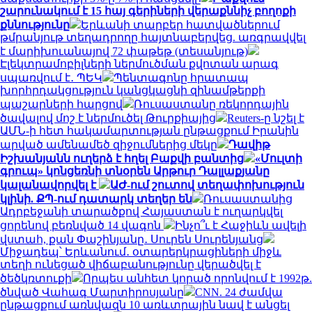
շարունակում է 15 հայ գերիների վերաքննիչ բողոքի
քննությունը
Երևանի տարբեր հատվածներում
թմրանյութ տեղադրողը հայտնաբերվեց. առգրավվել
է մարիխուանայով 72 փաթեթ (տեսանյութ)
Էլեկտրամոբիլների ներմուծման քվոտան արագ
սպառվում է․ ՊԵԿ
Պենտագոնը հրատապ
խորհրդակցություն կանցկացնի զինամթերքի
պաշարների հարցով
Ռուսաստանը ռեկորդային
ծավալով մոշ է ներմուծել Թուրքիայից
Reuters-ը նշել է
ԱՄՆ-ի հետ հակամարտության ընթացքում Իրանին
արված ամենամեծ զիջումներից մեկը
Դավիթ
Իշխանյանն ուղերձ է հղել Բաքվի բանտից
«Մուլտի
գրուպ» կոնցեռնի տնօրեն Արթուր Դալլաքյանը
կալանավորվել է
ԱԺ-ում շուտով տեղափոխություն
կլինի. ՔՊ-ում դատարկ տեղեր են
Ռուսաստանից
Ադրբեջանի տարածքով Հայաստան է ուղարկվել
ցորենով բեռնված 14 վագոն
Ինչո՞ւ է Հաջիևն ավելի
վստահ, քան Փաշինյանը․ Սուրեն Սուրենյանց
Միջադեպ՝ Երևանում․ օտարերկրացիների միջև
տեղի ունեցած վիճաբանությունը վերածվել է
ծեծկռտուքի
Որպես անհետ կորած որոնվում է 1992թ.
ծնված Վահագ Մարտիրոսյանը
CNN. 24 ժամվա
ընթացքում առնվազն 10 առևտրային նավ է անցել