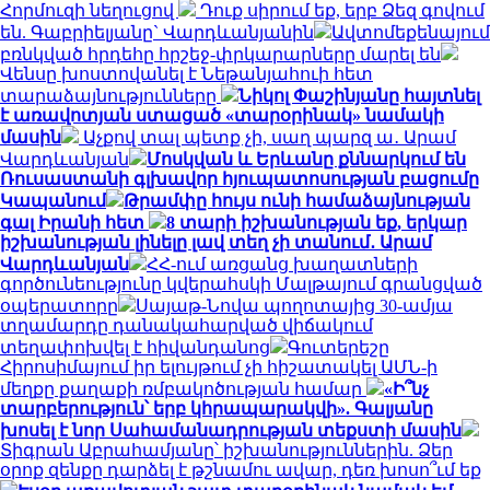
Հորմուզի նեղուցով
Դուք սիրում եք, երբ Ձեզ գովում
են. Գաբրիելյանը` Վարդևանյանին
Ավտոմեքենայում
բռնկված հրդեհը հրշեջ-փրկարարները մարել են
Վենսը խոստովանել է Նեթանյահուի հետ
տարաձայնությունները
Նիկոլ Փաշինյանը հայտնել
է առավոտյան ստացած «տարօրինակ» նամակի
մասին
Աչքով տալ պետք չի, սաղ պարզ ա․ Արամ
Վարդևանյան
Մոսկվան և Երևանը քննարկում են
Ռուսաստանի գլխավոր հյուպատոսության բացումը
Կապանում
Թրամփը հույս ունի համաձայնության
գալ Իրանի հետ
8 տարի իշխանության եք, երկար
իշխանության լինելը լավ տեղ չի տանում․ Արամ
Վարդևանյան
ՀՀ-ում առցանց խաղատների
գործունեությունը կվերահսկի Մալթայում գրանցված
օպերատորը
Սայաթ-Նովա պողոտայից 30-ամյա
տղամարդը դանակահարված վիճակում
տեղափոխվել է հիվանդանոց
Գուտերեշը
Հիրոսիմայում իր ելույթում չի հիշատակել ԱՄՆ-ի
մեղքը քաղաքի ռմբակոծության համար
«Ի՞նչ
տարբերություն՝ երբ կհրապարակվի». Գալյանը
խոսել է նոր Սահամանադրության տեքստի մասին
Տիգրան Աբրահամյանը՝ իշխանություններին. Ձեր
օրոք զենքը դարձել է թշնամու ավար, դեռ խոսո՞ւմ եք