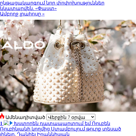
ընթացակարգում նոր փոփոխություններ
կկատարվեն. «Փաստ»
Ամբողջ լրահոսը »
Ամենադիտված
1
Խստորեն դատապարտում եմ Ռուբեն
Ռուբինյանի կողմից Ստամբուլում թուրք տեսած
լինելը. Դանիել Իոաննիսյան