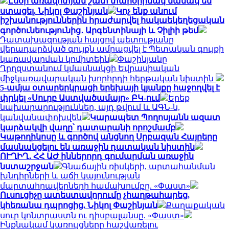
Էսօր առավոտյան շատ տարօրինակ նամակ եմ
ստացել. Նիկոլ Փաշինյան
Կոչ ենք անում
իշխանություններին հրաժարվել հակաեկեղեցական
գործունեությունից․ Արգենտինայի և Չիլիի թեմ
Դատախազության հայցով պետությանը
վերադարձված գույքն ամրացվել է Պետական գույքի
կառավարման կոմիտեին
Փաշինյանը
Ղրղզստանում կմասնակցի Եվրասիական
միջկառավարական խորհրդի հերթական նիստին
5-ամյա օտարերկրացի երեխայի կյանքը հաջողվել է
փրկել «Սուրբ Աստվածամայր» ԲԿ-ում
Երեք
նախարարություններ, այդ թվում և ԱԳՆ-ն,
կանվանափոխվեն
Կարապետ Պողոսյանն ազատ
կարձակվի վաղը՝ դատարանի որոշմամբ
Կաթողիկոսը և գործով անցնող Սրբազան Հայրերը
մասնակցելու են առաջին դատական նիստին
ՈՒՂԻՂ․ ՀՀ ԱԺ իններորդ գումարման առաջին
նստաշրջան
Գնաճային ռիսկերի, արտահանման
խնդիրների և աճի կայունության
մարտահրավերների համախումբը. «Փաստ»
Ուսուցիչը ատեստավորումը չհաղթահարեց,
կհեռանա դպրոցից. Նիկոլ Փաշինյան
Քաղաքական
սուր կոնտրաստն ու դիսբալանսը. «Փաստ»
Ինքնակամ կառույցները հաշվառելու