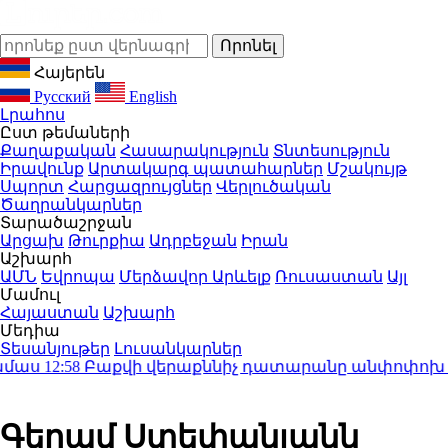
Հայերեն
Русский
English
Լրահոս
Ըստ թեմաների
Քաղաքական
Հասարակություն
Տնտեսություն
Իրավունք
Արտակարգ պատահարներ
Մշակույթ
Սպորտ
Հարցազրույցներ
Վերլուծական
Ծաղրանկարներ
Տարածաշրջան
Արցախ
Թուրքիա
Ադրբեջան
Իրան
Աշխարհ
ԱՄՆ
Եվրոպա
Մերձավոր Արևելք
Ռուսաստան
Այլ
Մամուլ
Հայաստան
Աշխարհ
Մեդիա
Տեսանյութեր
Լուսանկարներ
աս
12:58
Բաքվի վերաքննիչ դատարանը անփոփոխ է թ
Գեղամ Ստեփանյանն