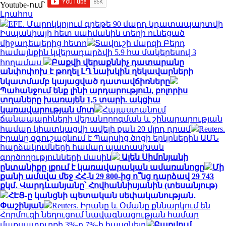
Youtube-ում`
Լրահոս
EFE. Մարոկկոյում գրեթե 90 մարդ կդատապարտվի
Իսպանիայի հետ սահմանին տեղի ունեցած
միջադեպերից հետո
Տավուշի մարզի Բերդ
համայնքին կվերադարձվի 5.9 հա մակերեսով 3
հողամաս
Բաքվի վերաքննիչ դատարանը
անփոփոխ է թողել ԼՂ նախկին ղեկավարների
նկատմամբ կայացված դատավճիռները
Պահանջում ենք լինի արդարություն, բոլորիս
տղաները խառայեն 1,5 տարի. ակցիա
կառավարության մոտ
Հայաստանում
ճանապարհների վերանորոգման և շինարարության
համար կհատկացվի ավելի քան 20 մլրդ դրամ
Reuters.
Իրանը զգուշացնում է Պարսից ծոցի երկրներին ԱՄՆ
հարձակումների համար պատասխան
գործողությունների մասին
Ալեն Սիմոնյանի
ընտանիքը լքում է կառավարական ամառանոցը
Մի
քանի ամսվա մեջ ՀՀ-ն 29 800-ից ո՞նց դարձավ 29 743
քկմ․ Վարդևանյանը՝ Հովհաննիսյանին (տեսանյութ)
ՀԷՑ-ը կանցնի պետական սեփականության․
Փաշինյան
Reuters. Իրանը և Օմանը քննարկում են
Հորմուզի նեղուցում նավագնացության համար
մաքսատուրքի 3%-ը 7%-ի հասցնելը
Բաքվում