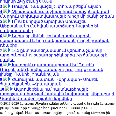
հուլիսի 29-ը ժամը 07.00-ն
3
Ռուբլին թանկացել է․ փոխարժեքն՝ այսօր
4
Չինաստանում աշխարհում առաջին անգամ
մարդուն փոխպատվաստվել է խոզի մի քանի օրգան
5
Ո՞րն է սիրված արտիստ Արտաշես
Ալեքսանյանի մահվան պատճառը. հայտնի են
մանրամասներ
6
Նորայրը մեկնել էր հանգստի, արդեն
վերադառնում է. նոր մանրամասներ՝ ողբերգական
դեպքից
7
1/15 ընտրատեղամասում վերահաշվարկի
արդյունքում 19 քվեաթերթիկներից 7-ը ճանաչվել է
վավեր
8
Խստորեն դատապարտում եմ Ռուբեն
Ռուբինյանի կողմից Ստամբուլում թուրք տեսած
լինելը. Դանիել Իոաննիսյան
9
Շառաչուն ապտակ՝ «զորավար» Սուրեն
Պապիկյանին․ «Հրապարակ»
10
Ավտոմեքենայում հայտնաբերվել է
առողջապահության նախկին նախարար, վիրաբույժ
Գագիկ Ստամբուլցյանի մարմինը
© 2011-2026 Lurer.com Մեջբերումներ անելիս ակտիվ հղումը Lurer.com-
ին պարտադիր է: Կայքի հոդվածների մասնակի կամ
ամբողջական հեռուստառադիոընթերցումն առանց Lurer.com-ին