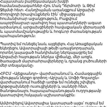
Հայաստան բարեկամական խմբի
համանախագահներ Հյու Մակ Դերմոտի և Թիմ
Ջեյմսի հետ։ Հանդիպման առանցքում Արցախի
ժողովրդի իրավունքներն էին՝ միջազգային
հումանիտար աջակցություն, Բաքվում
ապօրինաբար պահվող հայ պատանդների ազատ
արձակում, արցախցիների հավաքական վերադարձ
և պատմամշակութային և հոգևոր ժառանգության
պահպանություն։
Պատիվ եմ ունեցել նաև այցելելու Հայ Առաքելական
եկեղեցու Ավստրալիայի թեմի առաջնորդարան,
որտեղ կայացած հանդիմանը ներկայացրել եմ
Արցախի հայության ներկա վիճակը, մեր առջև
ծառացած մարտահրավերները և դրանց լուծումների
մեր տեսլականը։
ՀԲԸՄ «Ալեքսանդր» վարժարանում և Համազգային
միության ներքո գործող «Արշակ և Սոֆի Գոլստըն»
վարժարանում հաճելի առիթ եմ ունեցել շփվելու
կրթօջախների ուսուցիչների և սաների հետ,
ծանոթանալու հայապահպանության ուղղությամբ
կատարվող հսկայան աշխատանքին։
Ամփոփելով Ավստրալիա կատարած այցս՝ ուզում եմ