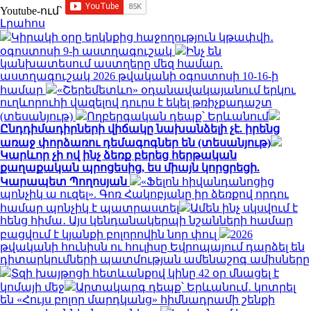
Youtube-ում`
Լրահոս
Կիրակի օրը երկնքից հաջողություն կթափվի․
օգոստոսի 9-ի աստղագուշակ
Ինչ են
կանխատեսում աստղերը մեզ համար.
աստղագուշակ 2026 թվականի օգոստոսի 10-16-ի
համար
«Շերեմետևո» օդանավակայանում երկու
ուղևորուհի վազելով դուրս է եկել թռիչքադաշտ
(տեսանյութ)
Ողբերգական դեպք՝ Երևանում
Ընդդիմադիրների վիճակը նախանձելի չէ. իրենց
առաջ փորձառու դեմագոգներ են (տեսանյութ)
Կարևոր չի ով ինչ ձեռք բերեց հերթական
քաղաքական պրոցեսից, ես միայն կորցրեցի.
Կարապետ Պողոսյան
«Ֆելոն հիվանդանոցից
պոնչիկ ա ուզել». Գոռ Հակոբյանը իր ձեռքով որդու
համար պոնչիկ է պատրաստել
Ամեն ինչ սկսվում է
հենց հիմա․ Այս կենդանակերպի նշանների համար
բացվում է կյանքի բոլորովին նոր փուլ
2026
թվականի հունիսն ու հուլիսը Եվրոպայում դարձել են
դիտարկումների պատմության ամենաշոգ ամիսները
Տզի խայթոցի հետևանքով կինը 42 օր մնացել է
կոմայի մեջ
Արտակարգ դեպք՝ Երևանում․ կոտրել
են «Հույս բոլոր մարդկանց» հիմնադրամի շենքի