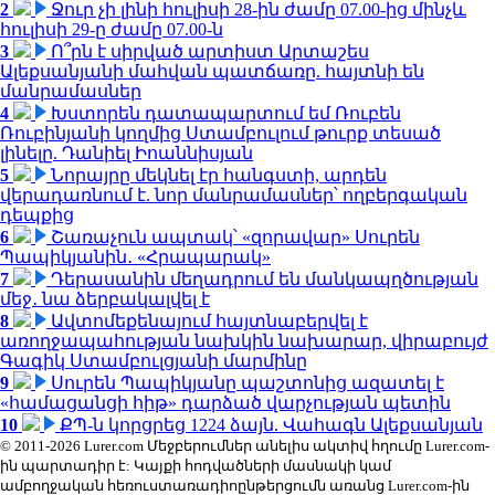
2
Ջուր չի լինի հուլիսի 28-ին ժամը 07.00-ից մինչև
հուլիսի 29-ը ժամը 07.00-ն
3
Ո՞րն է սիրված արտիստ Արտաշես
Ալեքսանյանի մահվան պատճառը. հայտնի են
մանրամասներ
4
Խստորեն դատապարտում եմ Ռուբեն
Ռուբինյանի կողմից Ստամբուլում թուրք տեսած
լինելը. Դանիել Իոաննիսյան
5
Նորայրը մեկնել էր հանգստի, արդեն
վերադառնում է. նոր մանրամասներ՝ ողբերգական
դեպքից
6
Շառաչուն ապտակ՝ «զորավար» Սուրեն
Պապիկյանին․ «Հրապարակ»
7
Դերասանին մեղադրում են մանկապղծության
մեջ․ նա ձերբակալվել է
8
Ավտոմեքենայում հայտնաբերվել է
առողջապահության նախկին նախարար, վիրաբույժ
Գագիկ Ստամբուլցյանի մարմինը
9
Սուրեն Պապիկյանը պաշտոնից ազատել է
«համացանցի հիթ» դարձած վարչության պետին
10
ՔՊ-ն կորցրեց 1224 ձայն. Վահագն Ալեքսանյան
© 2011-2026 Lurer.com Մեջբերումներ անելիս ակտիվ հղումը Lurer.com-
ին պարտադիր է: Կայքի հոդվածների մասնակի կամ
ամբողջական հեռուստառադիոընթերցումն առանց Lurer.com-ին