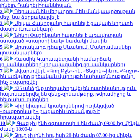
լինելը. Դանիել Իոաննիսյան
2
Դերասանին մեղադրում են մանկապղծության
մեջ․ նա ձերբակալվել է
3
Սիլվա Հակոբյանը հայտնել է ցավալի կորստի
մասին (Լուսանկար)
4
Նիկոլ Փաշինյանը հայտնել է առավոտյան
ստացած «տարօրինակ» նամակի մասին
5
Արտակարգ դեպք Սևանում. Մանրամասներ
(լուսանկարներ)
6
Հասմիկ Կարապետյանի համարձակ
լուսանկարները՝ լողավազանից (լուսանկարներ)
7
Ավարտվել է «Գող Բջե»-ին, «Տեցիկ»-ին ու «Գոջո»-
ին առնչվող քրեական վարույթի նախաքննությունը.
ինչ է պարզվել
8
425 անձինք տեղափոխվել են ոստիկանություն․
հայտնաբերվել են զենք-զինամթերք, թմրամիջոց և
հետախուզվողներ
9
Կիլիկիայում կրակոցներով ուղեկցված
«ռազբորկայի» բացառիկ տեսանյութ է
հրապարակվել
10
Գազ չի լինի օգոստոսի 4-ին ժամը 09:00-ից մինչև
ժամը 18:00-ն
1
Ջուր չի լինի հուլիսի 28-ին ժամը 07.00-ից մինչև