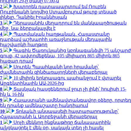
հուլիսի 29-ը ժամը 07.00-ն
2
Խստորեն դատապարտում եմ Ռուբեն
Ռուբինյանի կողմից Ստամբուլում թուրք տեսած
լինելը. Դանիել Իոաննիսյան
3
Դերասանին մեղադրում են մանկապղծության
մեջ․ նա ձերբակալվել է
4
Պատմական հաղթանակ․ Հայաստանը
դարձավ աշխարհի առաջնության մեդալային
հաշվարկի հաղթող
5
Գագիկ Ծառուկյանից կբռնագանձվի 75 անշարժ
գույք, 42 ավտոմեքենա, 105 միլիարդ 865 միլիոն 865
հազար դրամ
6
Սուրեն Պապիկյանի նոր հրամանը՝
ժամկետային զինծառայողների վերաբերյալ
7
10 միլիոն երկրպագու պահանջում է վտարել
Արգենտինային ԱԱ-2026-ից
8
Տասնյակ հասցեներում ջուր չի լինի՝ հուլիսի 15-
ին և 16-ին
9
Հայաստանի ամենավտանգավոր օձերը. որտեղ
են դրանք ամենաշատը հանդիպում
10
Տոկաևի անսպասելի հայտարարությունը՝
Հայաստանի և Ադրբեջանի վերաբերյալ
1
Սոչի մեկնող ինքնաթիռը ճանապարհին
անցկացրել է մեկ օր, սակայն տեղ չի հասել