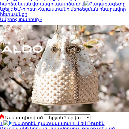
հարձակման վտանգի պատճառով
Քաղաքագետը
նշել է ԵՄ-ի հետ Հայաստանի մերձեցման հնարավոր
հետևանքը
Ամբողջ լրահոսը »
Ամենադիտված
1
Խստորեն դատապարտում եմ Ռուբեն
Ռուբինյանի կողմից Ստամբուլում թուրք տեսած