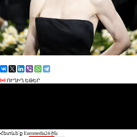
ՈՒՂԻՂ ԵԹԵՐ
Հետևե՛ք Euromedia24-ին