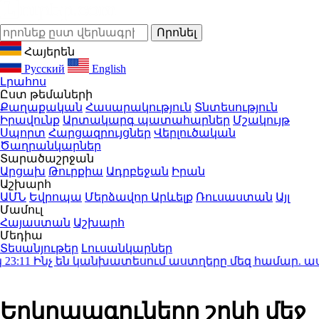
Հայերեն
Русский
English
Լրահոս
Ըստ թեմաների
Քաղաքական
Հասարակություն
Տնտեսություն
Իրավունք
Արտակարգ պատահարներ
Մշակույթ
Սպորտ
Հարցազրույցներ
Վերլուծական
Ծաղրանկարներ
Տարածաշրջան
Արցախ
Թուրքիա
Ադրբեջան
Իրան
Աշխարհ
ԱՄՆ
Եվրոպա
Մերձավոր Արևելք
Ռուսաստան
Այլ
Մամուլ
Հայաստան
Աշխարհ
Մեդիա
Տեսանյութեր
Լուսանկարներ
նչ են կանխատեսում աստղերը մեզ համար. աստղագո
Երկրպագուները շոկի մեջ