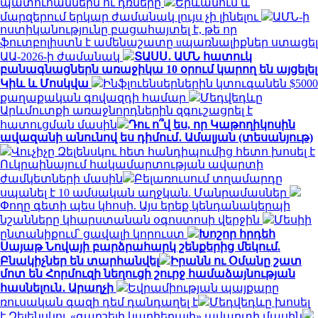
պատուհաններն ու դռները
Երևանում և
մարզերում երկար ժամանակ լույս չի լինելու
ԱՄՆ-ի
ոստիկանությունը բացահայտել է, թե որ
ֆուտբոլիստն է ամենաշատը uպառնալիքներ ստացել
ԱԱ-2026-ի ժամանակ
ՏԱՍՍ․ ԱՄՆ հատուկ
բանագնացներն առաջիկա 10 օրում կարող են այցելել
Կիև և Մոսկվա
Ինֆլուենսերներին կտուգանեն $5000
քաղաքական գովազդի համար
Մեդվեդևը
Արևմուտքի առաջնորդներին զգուշացրել է
հատուցման մասին
Դու ո՞վ ես, որ Կաթողիկոսին
ավազանի անունով ես դիմում․ Ամալյան (տեսանյութ)
Վուչիչը Զելենսկու հետ հանդիպումից հետո խոսել է
Ուկրաինայում հակամարտության ավարտի
ժամկետների մասին
Բելառուսում տղամարդը
սպանել է 10 ամսական աղջկան. Մանրամասներ
Փողը գետի պես կհոսի. Այս երեք կենդանակերպի
նշանները կհարստանան օգոստոսի վերջին
Մեսիի
ընտանիքում՝ ցավալի կորուստ
Խոշոր հրդեհ
Սայաթ Նովայի բարձրահարկ շենքերից մեկում.
Բնակիչներ են տարհանվել
Իրանն ու Օմանը շատ
մոտ են Հորմուզի նեղուցի շուրջ համաձայնության
հասնելուն․ Արաղչի
Եվրամիության պայքարը
ռուսական գազի դեմ դանդաղել է
Մեդվեդևը խոսել
է Զելենսկու «գարշելի կարիերայի» ավարտի մասին