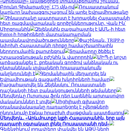
«Արսենալը» պայթեցրեց տրանսֆերային շուկան․
Բրունո Գիմարայեշը՝ £75 մլն-ով
Ռուսաստանում
կարևոր նախազգուշացում են արել Եվրամիությանը
Չինաստանը պատրաստ է խորացնել Հայաստանի
հետ ռազմավարական գործընկերությունը․ Վան Ին՝
Միրզոյանին
Զելենսկին բացահայտել է ԱՄՆ-ի հետ
Patriot-ի հրթիռների մատակարարման
պայմանավորվածությունները
Փաշինյան․ TRIPP-ը
կփոխի Հայաստանի դիրքը համաշխարհային
ներդրումային քարտեզում
Տղամարդը ծեծել է
շտապօգնության բժշկին և վարորդին
ՄԻՊ-ը կոշտ
արձագանքել է․ քրեական գործով անձնական ու
ընտանեկան տվյալների հրապարակումն
անընդունելի է
Գերմանիային մեղադրել են
Եվրամիության գազային խնդիրների համար
Բացահայտվել են Զելենսկու՝ Ռուսաստանի
դաշնակցի հետ բանակցությունների թեմաները
Մեդվեդևը Ուրսուլա ֆոն դեր Լայենին արտասովոր
մականուններ է տվել
Սիցիլիայի գլխավոր
օդանավակայանը դադարեցրել է չվերթների
ընդունումը Էթնա հրաբխի ժայթքման պատճառով
Մեդվեդև․ «Արևմուտքը կլքի Հայաստանին, երբ այն
դադարի օգտակար լինել Ռուսաստանի դեմ»
Գելենջիկում լողափերը փակվել են ԱԹՍ-ների