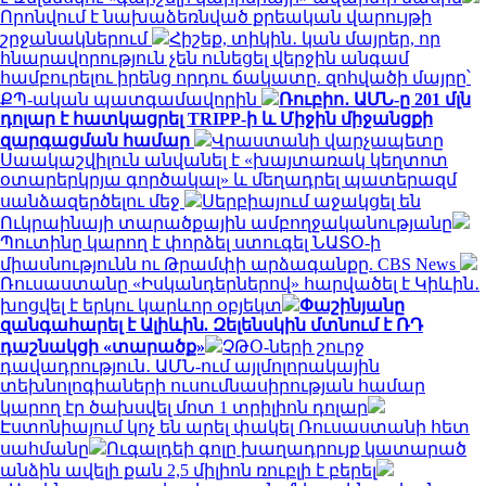
Որոնվում է նախաձեռնված քրեական վարույթի
շրջանակներում
Հիշեք, տիկին․ կան մայրեր, որ
հնարավորություն չեն ունեցել վերջին անգամ
համբուրելու իրենց որդու ճակատը. զոհվածի մայրը՝
ՔՊ-ական պատգամավորին
Ռուբիո․ ԱՄՆ-ը 201 մլն
դոլար է հատկացրել TRIPP-ի և Միջին միջանցքի
զարգացման համար
Վրաստանի վարչապետը
Սաակաշվիլուն անվանել է «խայտառակ կեղտոտ
օտարերկրյա գործակալ» և մեղադրել պատերազմ
սանձազերծելու մեջ
Սերբիայում աջակցել են
Ուկրաինայի տարածքային ամբողջականությանը
Պուտինը կարող է փորձել ստուգել ՆԱՏՕ-ի
միասնությունն ու Թրամփի արձագանքը. CBS News
Ռուսաստանը «Իսկանդերներով» հարվածել է Կիևին․
խոցվել է երկու կարևոր օբյեկտ
Փաշինյանը
զանգահարել է Ալիևին. Զելենսկին մտնում է ՌԴ
դաշնակցի «տարածք»
ՉԹՕ-ների շուրջ
դավադրություն․ ԱՄՆ-ում այլմոլորակային
տեխնոլոգիաների ուսումնասիրության համար
կարող էր ծախսվել մոտ 1 տրիլիոն դոլար
Էստոնիայում կոչ են արել փակել Ռուսաստանի հետ
սահմանը
Ուգալդեի գոլը խաղադրույք կատարած
անձին ավելի քան 2,5 միլիոն ռուբլի է բերել