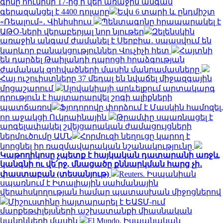
գինը հունիսի 17-ից ի վեր առաջին անգամ
գերազանցել է 4400 դոլարը
Եվս 6 տարի և ընդմիշտ
«Ռեալում»․ Վինիսիուս
Պենտագոնը հրապարակել է
ԱԹՕ-ների վերաբերյալ նոր նյութեր
Զելենսկին
առաջին անգամ ժամանել է Սերբիա․ սպասվում են
կարևոր բանակցություններ Վուչիչի հետ
Հայտնի
են դարձել Թաիլանդի դպրոցի հրաձգության
ժամանակ զոհվածների մասին մանրամասները
Հայ ուշուիստները 37 մեդալ են նվաճել միջազգային
մրցաշարում
Սլովակիայի արևելքում արտակարգ
դրություն է հայտարարվել շոգի ալիքների
պատճառով
Ֆյոդորովը փորձում է Մասկին համոզել,
որ աջակցի Ուկրաինային
Թրամփը սպառնացել է
արգելափակել շվեյցարական ժամացույցների
ներմուծումը ԱՄՆ
Հորմուզի նեղուցը կարող է
կորցնել իր ռազմավարական նշանակությունը
Կաթողիկոսը չպետք է հայկական դատարանի առջև
կանգնի ու վե՛րջ, մնացածը քննարկման հարց չի․
փաստաբան (տեսանյութ)
Reuters. Իսպանիան
սպառնում է Իտալիային սահմանային
վերահսկողության համար պատասխան միջոցներով
Միշուստինը հայտարարել է ԵԱՏՄ-ում
մարքեթփլեյսների աշխատանքի միասնական
կանոնների մասին
El Mundo. Իսպանական