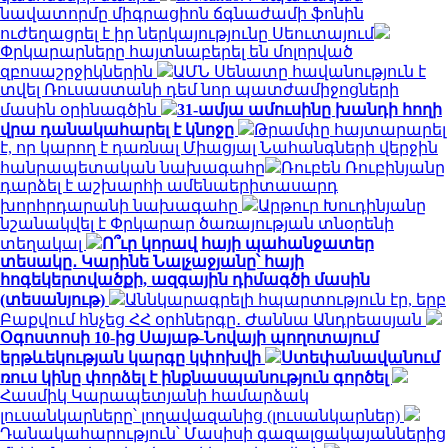
նավատորմը միգրացիոն ճգնաժամի ֆոնին
ուժեղացրել է իր ներկայությունը Սեուտայում
Փրկարարները հայտնաբերել են մոլորված
զբոսաշրջիկներին
ԱՄՆ Սենատը հավանություն է
տվել Ռուսաստանի դեմ նոր պատժամիջոցների
մասին օրինագծին
31-ամյա ամուսինը խանդի հողի
վրա դանակահարել է կնոջը
Թրամփը հայտարարել
է, որ կարող է դառնալ Միացյալ Նահանգների վերջին
հանրապետական ​​նախագահը
Ռուբեն Ռուբինյանը
դարձել է աշխարհի ամենաերիտասարդ
խորհրդարանի նախագահը
Արթուր Խուդինյանը
նշանակվել է Փրկարար ծառայության տնօրենի
տեղակալ
Ո՞ւր կորավ հայի պահանջատեր
տեսակը․ Կարինե Նալչաջյանը՝ հայի
հոգեկերտվածքի, ազգային դիմագծի մասին
(տեսանյութ)
Աննկարագրելի հպարտություն էր, երբ
Բաքվում հնչեց ՀՀ օրհներգը․ Ժաննա Անդրեասյան
Օգոստոսի 10-ից Սայաթ-Նովայի պողոտայում
երթևեկության կարգը կփոխվի
Ստեփանավանում
ռուս կինը փորձել է ինքնասպանություն գործել
Հասմիկ Կարապետյանի համարձակ
լուսանկարները՝ լողավազանից (լուսանկարներ)
Դանակահարություն՝ Մասիսի գազալցակայաններից