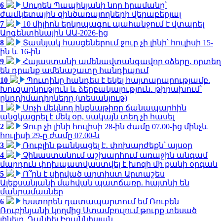
6
Սուրեն Պապիկյանի նոր հրամանը՝
ժամկետային զինծառայողների վերաբերյալ
7
10 միլիոն երկրպագու պահանջում է վտարել
Արգենտինային ԱԱ-2026-ից
8
Տասնյակ հասցեներում ջուր չի լինի՝ հուլիսի 15-
ին և 16-ին
9
Հայաստանի ամենավտանգավոր օձերը. որտեղ
են դրանք ամենաշատը հանդիպում
10
Պուտինը հանդես է եկել հայտարարությամբ.
Խուզարկություն և ձերբակալություն․ թիրախում՝
ընդդիմադիրները (տեսանյութ)
1
Սոչի մեկնող ինքնաթիռը ճանապարհին
անցկացրել է մեկ օր, սակայն տեղ չի հասել
2
Ջուր չի լինի հուլիսի 28-ին ժամը 07.00-ից մինչև
հուլիսի 29-ը ժամը 07.00-ն
3
Ռուբլին թանկացել է․ փոխարժեքն՝ այսօր
4
Չինաստանում աշխարհում առաջին անգամ
մարդուն փոխպատվաստվել է խոզի մի քանի օրգան
5
Ո՞րն է սիրված արտիստ Արտաշես
Ալեքսանյանի մահվան պատճառը. հայտնի են
մանրամասներ
6
Խստորեն դատապարտում եմ Ռուբեն
Ռուբինյանի կողմից Ստամբուլում թուրք տեսած
լինելը. Դանիել Իոաննիսյան