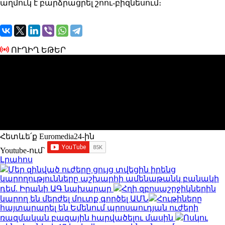
աղմուկ է բարձրացրել շոու-բիզնեսում։
ՈՒՂԻՂ ԵԹԵՐ
Հետևե՛ք Euromedia24-ին
Youtube-ում`
Լրահոս
Մեր զինված ուժերը ցույց տվեցին իրենց
կարողությունները աշխարհի ամենաթանկ բանակի
դեմ. Իրանի ԱԳ նախարար
Հղի զբոսաշրջիկներին
կարող են մերժել մուտք գործել ԱՄՆ
Հութիները
հայտարարել են Եմենում պրոսաուդյան ուժերի
ռազմական բազային հարվածելու մասին
Ոսկու