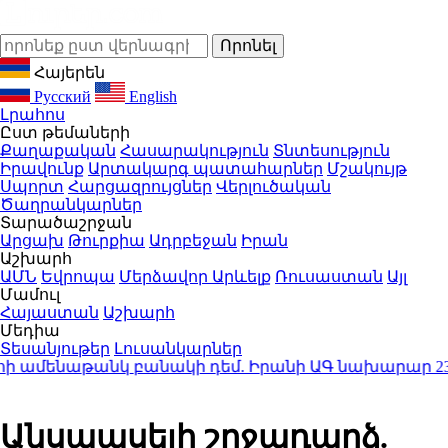
Հայերեն
Русский
English
Լրահոս
Ըստ թեմաների
Քաղաքական
Հասարակություն
Տնտեսություն
Իրավունք
Արտակարգ պատահարներ
Մշակույթ
Սպորտ
Հարցազրույցներ
Վերլուծական
Ծաղրանկարներ
Տարածաշրջան
Արցախ
Թուրքիա
Ադրբեջան
Իրան
Աշխարհ
ԱՄՆ
Եվրոպա
Մերձավոր Արևելք
Ռուսաստան
Այլ
Մամուլ
Հայաստան
Աշխարհ
Մեդիա
Տեսանյութեր
Լուսանկարներ
հի ամենաթանկ բանակի դեմ. Իրանի ԱԳ նախարար
23:30
Անսպասելի շրջադարձ.