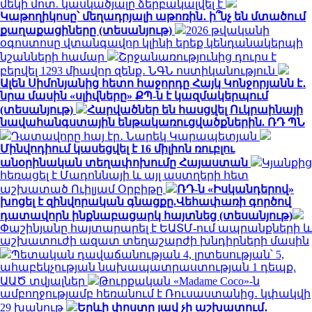
մեկի մոտ. կասկածյալը ձերբակալվել է
Կաթողիկոսը՝ մեղադրյալի աթոռին․ ի՞նչ են մտածում
քաղաքացիները (տեսանյութ)
2026 թվականի
օգոստոսը վտանգավոր կլինի երեք կենդանակերպի
նշանների համար
Շրջանառությունից դուրս է
բերվել 1293 միավոր զենք․ ՆԳՆ ոստիկանություն
Ալեն Սիմոնյանից հետո հաջորդը Հայկ Կոնջորյանն է․
նրա մասին «սլիվները» ՔՊ-ն է կազմակերպում
(տեսանյութ)
Հարվածներ են հասցվել Ուկրաինայի
նավահանգստային ենթակառուցվածքներին. ՌԴ ՊՆ
Դատավորը հայ էր․ Նարեկ Կարապետյան
Մինվոդիում կասեցվել է 16 միլիոն ռուբլու
անօրինական տեղափոխումը Հայաստան
Կյանքից
հեռացել է Մադոննայի և այլ աստղերի հետ
աշխատած Ուիլյամ Օրբիթը
ՌԴ-ն «Իսկանդերով»
խոցել է զինվորական գնացքը.Վեհափառի գործով
դատավորն ինքնաբացարկ հայտնեց (տեսանյութ)
Փաշինյանը հայտարարել է ԵԱՏՄ-ում ապրանքների և
աշխատուժի ազատ տեղաշարժի խնդիրների մասին
Պետական դավաճանության 4, լրտեսության՝ 5,
ահաբեկչության նախապատրաստության 1 դեպք.
ԱԱԾ տվյալներ
Թուրքական «Madame Coco»-ն
ամբողջությամբ հեռանում է Ռուսաստանից․ կփակվի
29 խանութ
Երևի փոստը լավ չի աշխատում․