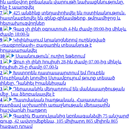
ին առնչվող քրեական վարույթի նախաքննությունը.
ինչ է պարզվել
7
425 անձինք տեղափոխվել են ոստիկանություն․
հայտնաբերվել են զենք-զինամթերք, թմրամիջոց և
հետախուզվողներ
8
Գազ չի լինի օգոստոսի 4-ին ժամը 09:00-ից մինչև
ժամը 18:00-ն
9
Կիլիկիայում կրակոցներով ուղեկցված
«ռազբորկայի» բացառիկ տեսանյութ է
հրապարակվել
10
Սպանություն՝ ուղիղ եթերում
1
Ջուր չի լինի հուլիսի 28-ին ժամը 07.00-ից մինչև
հուլիսի 29-ը ժամը 07.00-ն
2
Խստորեն դատապարտում եմ Ռուբեն
Ռուբինյանի կողմից Ստամբուլում թուրք տեսած
լինելը. Դանիել Իոաննիսյան
3
Դերասանին մեղադրում են մանկապղծության
մեջ․ նա ձերբակալվել է
4
Պատմական հաղթանակ․ Հայաստանը
դարձավ աշխարհի առաջնության մեդալային
հաշվարկի հաղթող
5
Գագիկ Ծառուկյանից կբռնագանձվի 75 անշարժ
գույք, 42 ավտոմեքենա, 105 միլիարդ 865 միլիոն 865
հազար դրամ