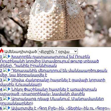
Ամենադիտված
1
Խստորեն դատապարտում եմ Ռուբեն
Ռուբինյանի կողմից Ստամբուլում թուրք տեսած
լինելը. Դանիել Իոաննիսյան
2
Դերասանին մեղադրում են մանկապղծության
մեջ․ նա ձերբակալվել է
3
Սիլվա Հակոբյանը հայտնել է ցավալի կորստի
մասին (Լուսանկար)
4
Նիկոլ Փաշինյանը հայտնել է առավոտյան
ստացած «տարօրինակ» նամակի մասին
5
Արտակարգ դեպք Սևանում. Մանրամասներ
(լուսանկարներ)
6
Ավարտվել է «Գող Բջե»-ին, «Տեցիկ»-ին ու «Գոջո»-