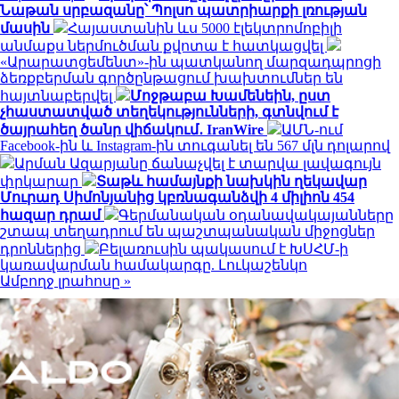
Նաթան սրբազանը՝ Պոլսո պատրիարքի լռության
մասին
Հայաստանին ևս 5000 էլեկտրոմոբիլի
անմաքս ներմուծման քվոտա է հատկացվել
«Արարատցեմենտ»-ին պատկանող մարզադպրոցի
ձեռքբերման գործընթացում խախտումներ են
հայտնաբերվել
Մոջթաբա Խամենեին, ըստ
չհաստատված տեղեկությունների, գտնվում է
ծայրահեղ ծանր վիճակում․ IranWire
ԱՄՆ-ում
Facebook-ին և Instagram-ին տուգանել են 567 մլն դոլարով
Արման Ազարյանը ճանաչվել է տարվա լավագույն
փրկարար
Տաթև համայնքի նախկին ղեկավար
Մուրադ Սիմոնյանից կբռնագանձվի 4 միլիոն 454
հազար դրամ
Գերմանական օդանավակայանները
շտապ տեղադրում են պաշտպանական միջոցներ
դրոններից
Բելառուսին պակասում է ԽՍՀՄ-ի
կառավարման համակարգը. Լուկաշենկո
Ամբողջ լրահոսը »