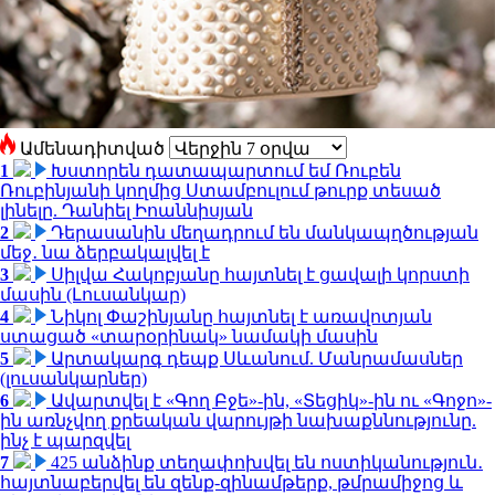
Ամենադիտված
1
Խստորեն դատապարտում եմ Ռուբեն
Ռուբինյանի կողմից Ստամբուլում թուրք տեսած
լինելը. Դանիել Իոաննիսյան
2
Դերասանին մեղադրում են մանկապղծության
մեջ․ նա ձերբակալվել է
3
Սիլվա Հակոբյանը հայտնել է ցավալի կորստի
մասին (Լուսանկար)
4
Նիկոլ Փաշինյանը հայտնել է առավոտյան
ստացած «տարօրինակ» նամակի մասին
5
Արտակարգ դեպք Սևանում. Մանրամասներ
(լուսանկարներ)
6
Ավարտվել է «Գող Բջե»-ին, «Տեցիկ»-ին ու «Գոջո»-
ին առնչվող քրեական վարույթի նախաքննությունը.
ինչ է պարզվել
7
425 անձինք տեղափոխվել են ոստիկանություն․
հայտնաբերվել են զենք-զինամթերք, թմրամիջոց և