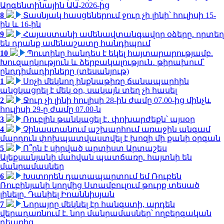
Արգենտինային ԱԱ-2026-ից
8
Տասնյակ հասցեներում ջուր չի լինի՝ հուլիսի 15-
ին և 16-ին
9
Հայաստանի ամենավտանգավոր օձերը. որտեղ
են դրանք ամենաշատը հանդիպում
10
Պուտինը հանդես է եկել հայտարարությամբ.
Խուզարկություն և ձերբակալություն․ թիրախում՝
ընդդիմադիրները (տեսանյութ)
1
Սոչի մեկնող ինքնաթիռը ճանապարհին
անցկացրել է մեկ օր, սակայն տեղ չի հասել
2
Ջուր չի լինի հուլիսի 28-ին ժամը 07.00-ից մինչև
հուլիսի 29-ը ժամը 07.00-ն
3
Ռուբլին թանկացել է․ փոխարժեքն՝ այսօր
4
Չինաստանում աշխարհում առաջին անգամ
մարդուն փոխպատվաստվել է խոզի մի քանի օրգան
5
Ո՞րն է սիրված արտիստ Արտաշես
Ալեքսանյանի մահվան պատճառը. հայտնի են
մանրամասներ
6
Խստորեն դատապարտում եմ Ռուբեն
Ռուբինյանի կողմից Ստամբուլում թուրք տեսած
լինելը. Դանիել Իոաննիսյան
7
Նորայրը մեկնել էր հանգստի, արդեն
վերադառնում է. նոր մանրամասներ՝ ողբերգական
դեպքից