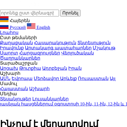
Հայերեն
Русский
English
Լրահոս
Ըստ թեմաների
Քաղաքական
Հասարակություն
Տնտեսություն
Իրավունք
Արտակարգ պատահարներ
Մշակույթ
Սպորտ
Հարցազրույցներ
Վերլուծական
Ծաղրանկարներ
Տարածաշրջան
Արցախ
Թուրքիա
Ադրբեջան
Իրան
Աշխարհ
ԱՄՆ
Եվրոպա
Մերձավոր Արևելք
Ռուսաստան
Այլ
Մամուլ
Հայաստան
Աշխարհ
Մեդիա
Տեսանյութեր
Լուսանկարներ
 հասցեներում օգոստոսի 10-ին, 11-ին, 12-ին և 13-ին
Ինչում է մեղադրվում