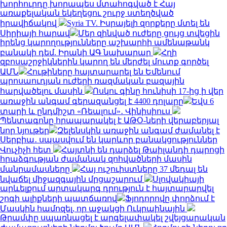
խորհուրդը խորապես մտահոգված է Հայ
առաքելական եկեղեցու շուրջ ստեղծված
իրավիճակով
Syria TV. Իսրայելի զորքերը մտել են
Սիրիայի հարավ
Մեր զինված ուժերը ցույց տվեցին
իրենց կարողությունները աշխարհի ամենաթանկ
բանակի դեմ. Իրանի ԱԳ նախարար
Հղի
զբոսաշրջիկներին կարող են մերժել մուտք գործել
ԱՄՆ
Հութիները հայտարարել են Եմենում
պրոսաուդյան ուժերի ռազմական բազային
հարվածելու մասին
Ոսկու գինը հունիսի 17-ից ի վեր
առաջին անգամ գերազանցել է 4400 դոլարը
Եվս 6
տարի և ընդմիշտ «Ռեալում»․ Վինիսիուս
Պենտագոնը հրապարակել է ԱԹՕ-ների վերաբերյալ
նոր նյութեր
Զելենսկին առաջին անգամ ժամանել է
Սերբիա․ սպասվում են կարևոր բանակցություններ
Վուչիչի հետ
Հայտնի են դարձել Թաիլանդի դպրոցի
հրաձգության ժամանակ զոհվածների մասին
մանրամասները
Հայ ուշուիստները 37 մեդալ են
նվաճել միջազգային մրցաշարում
Սլովակիայի
արևելքում արտակարգ դրություն է հայտարարվել
շոգի ալիքների պատճառով
Ֆյոդորովը փորձում է
Մասկին համոզել, որ աջակցի Ուկրաինային
Թրամփը սպառնացել է արգելափակել շվեյցարական