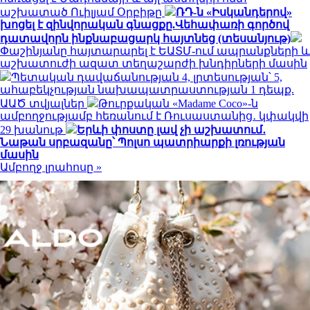
աշխատած Ուիլյամ Օրբիթը
ՌԴ-ն «Իսկանդերով»
խոցել է զինվորական գնացքը.Վեհափառի գործով
դատավորն ինքնաբացարկ հայտնեց (տեսանյութ)
Փաշինյանը հայտարարել է ԵԱՏՄ-ում ապրանքների և
աշխատուժի ազատ տեղաշարժի խնդիրների մասին
Պետական դավաճանության 4, լրտեսության՝ 5,
ահաբեկչության նախապատրաստության 1 դեպք.
ԱԱԾ տվյալներ
Թուրքական «Madame Coco»-ն
ամբողջությամբ հեռանում է Ռուսաստանից․ կփակվի
29 խանութ
Երևի փոստը լավ չի աշխատում․
Նաթան սրբազանը՝ Պոլսո պատրիարքի լռության
մասին
Ամբողջ լրահոսը »