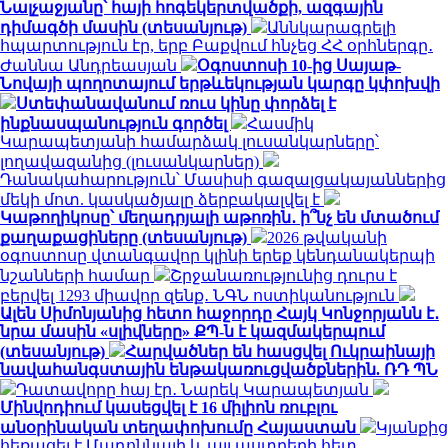
Նալչաջյանը՝ հայի հոգեկերտվածքի, ազգային
դիմագծի մասին (տեսանյութ)
Աննկարագրելի
հպարտություն էր, երբ Բաքվում հնչեց ՀՀ օրհներգը․
Ժաննա Անդրեասյան
Օգոստոսի 10-ից Սայաթ-
Նովայի պողոտայում երթևեկության կարգը կփոխվի
Ստեփանավանում ռուս կինը փորձել է
ինքնասպանություն գործել
Հասմիկ
Կարապետյանի համարձակ լուսանկարները՝
լողավազանից (լուսանկարներ)
Դանակահարություն՝ Մասիսի գազալցակայաններից
մեկի մոտ. կասկածյալը ձերբակալվել է
Կաթողիկոսը՝ մեղադրյալի աթոռին․ ի՞նչ են մտածում
քաղաքացիները (տեսանյութ)
2026 թվականի
օգոստոսը վտանգավոր կլինի երեք կենդանակերպի
նշանների համար
Շրջանառությունից դուրս է
բերվել 1293 միավոր զենք․ ՆԳՆ ոստիկանություն
Ալեն Սիմոնյանից հետո հաջորդը Հայկ Կոնջորյանն է․
նրա մասին «սլիվները» ՔՊ-ն է կազմակերպում
(տեսանյութ)
Հարվածներ են հասցվել Ուկրաինայի
նավահանգստային ենթակառուցվածքներին. ՌԴ ՊՆ
Դատավորը հայ էր․ Նարեկ Կարապետյան
Մինվոդիում կասեցվել է 16 միլիոն ռուբլու
անօրինական տեղափոխումը Հայաստան
Կյանքից
հեռացել է Մադոննայի և այլ աստղերի հետ