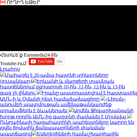
ՈՒՂԻՂ ԵԹԵՐ
Հետևե՛ք Euromedia24-ին
Youtube-ում`
Լրահոս
Մահացել է 26-ամյա հայտնի տիկտոկերը
(լուսանկար)
Երևանի և մարզերի տասնյակ
հասցեներում օգոստոսի 10-ին, 11-ին, 12-ին և 13-ին
գազ չի լինելու
Իրանը պատրաստվում է հաստատել
ԱՄՆ-ի և Օմանի հետ համաձայնագիրը
«Լիդսն»
ակումբի պատմության ամենաթանկարժեք
տրանսֆերն է ձևակերպել
Արմեն Ջիգարխանյանի
խորթ որդին ԱՄՆ-ից գաղտնի ժամանել է Մոսկվա
Ուկրաինայի հացահատիկի պահեստները կարող են
լցվել ծովային ճանապարհների փակման
պատճառով
Եկեղեցիների համաշխարհային