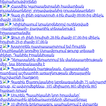
հետախուզվողներ
8
Հասմիկ Կարապետյանի համարձակ
լուսանկարները՝ լողավազանից (լուսանկարներ)
9
Գազ չի լինի օգոստոսի 4-ին ժամը 09:00-ից մինչև
ժամը 18:00-ն
10
Կիլիկիայում կրակոցներով ուղեկցված
«ռազբորկայի» բացառիկ տեսանյութ է
հրապարակվել
1
Ջուր չի լինի հուլիսի 28-ին ժամը 07.00-ից մինչև
հուլիսի 29-ը ժամը 07.00-ն
2
Խստորեն դատապարտում եմ Ռուբեն
Ռուբինյանի կողմից Ստամբուլում թուրք տեսած
լինելը. Դանիել Իոաննիսյան
3
Դերասանին մեղադրում են մանկապղծության
մեջ․ նա ձերբակալվել է
4
Պատմական հաղթանակ․ Հայաստանը
դարձավ աշխարհի առաջնության մեդալային
հաշվարկի հաղթող
5
Գագիկ Ծառուկյանից կբռնագանձվի 75 անշարժ
գույք, 42 ավտոմեքենա, 105 միլիարդ 865 միլիոն 865
հազար դրամ
6
Սուրեն Պապիկյանի նոր հրամանը՝
ժամկետային զինծառայողների վերաբերյալ
7
10 միլիոն երկրպագու պահանջում է վտարել