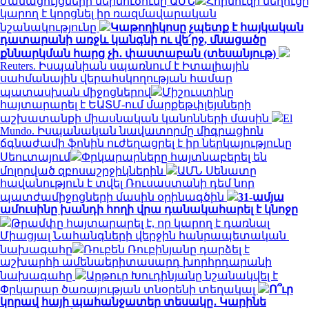
ժամացույցների ներմուծումը ԱՄՆ
Հորմուզի նեղուցը
կարող է կորցնել իր ռազմավարական
նշանակությունը
Կաթողիկոսը չպետք է հայկական
դատարանի առջև կանգնի ու վե՛րջ, մնացածը
քննարկման հարց չի․ փաստաբան (տեսանյութ)
Reuters. Իսպանիան սպառնում է Իտալիային
սահմանային վերահսկողության համար
պատասխան միջոցներով
Միշուստինը
հայտարարել է ԵԱՏՄ-ում մարքեթփլեյսների
աշխատանքի միասնական կանոնների մասին
El
Mundo. Իսպանական նավատորմը միգրացիոն
ճգնաժամի ֆոնին ուժեղացրել է իր ներկայությունը
Սեուտայում
Փրկարարները հայտնաբերել են
մոլորված զբոսաշրջիկներին
ԱՄՆ Սենատը
հավանություն է տվել Ռուսաստանի դեմ նոր
պատժամիջոցների մասին օրինագծին
31-ամյա
ամուսինը խանդի հողի վրա դանակահարել է կնոջը
Թրամփը հայտարարել է, որ կարող է դառնալ
Միացյալ Նահանգների վերջին հանրապետական ​​
նախագահը
Ռուբեն Ռուբինյանը դարձել է
աշխարհի ամենաերիտասարդ խորհրդարանի
նախագահը
Արթուր Խուդինյանը նշանակվել է
Փրկարար ծառայության տնօրենի տեղակալ
Ո՞ւր
կորավ հայի պահանջատեր տեսակը․ Կարինե