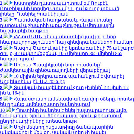
2
Խստորեն դատապարտում եմ Ռուբեն
Ռուբինյանի կողմից Ստամբուլում թուրք տեսած
լինելը. Դանիել Իոաննիսյան
3
Պատմական հաղթանակ․ Հայաստանը
դարձավ աշխարհի առաջնության մեդալային
հաշվարկի հաղթող
4
ՀՀ-ում ԱՄՆ դեսպանատնից լավ լուր․ նոր
հնարավորություններ՝ հայ զինվորականների համար
5
Գագիկ Ծառուկյանից կբռնագանձվի 75 անշարժ
գույք, 42 ավտոմեքենա, 105 միլիարդ 865 միլիոն 865
հազար դրամ
6
Սուրեն Պապիկյանի նոր հրամանը՝
ժամկետային զինծառայողների վերաբերյալ
7
10 միլիոն երկրպագու պահանջում է վտարել
Արգենտինային ԱԱ-2026-ից
8
Տասնյակ հասցեներում ջուր չի լինի՝ հուլիսի 15-
ին և 16-ին
9
Հայաստանի ամենավտանգավոր օձերը. որտեղ
են դրանք ամենաշատը հանդիպում
10
Պուտինը հանդես է եկել հայտարարությամբ.
Խուզարկություն և ձերբակալություն․ թիրախում՝
ընդդիմադիրները (տեսանյութ)
1
Սոչի մեկնող ինքնաթիռը ճանապարհին
անցկացրել է մեկ օր, սակայն տեղ չի հասել