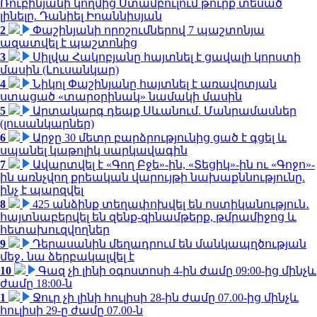
Ռուբինյանի կողմից Ստամբուլում թուրք տեսած
լինելը. Դանիել Իոաննիսյան
2
Փաշինյանի որոշումներով 7 պաշտոնյա
ազատվել է պաշտոնից
3
Սիլվա Հակոբյանը հայտնել է ցավալի կորստի
մասին (Լուսանկար)
4
Նիկոլ Փաշինյանը հայտնել է առավոտյան
ստացած «տարօրինակ» նամակի մասին
5
Արտակարգ դեպք Սևանում. Մանրամասներ
(լուսանկարներ)
6
Արջը 30 մետր բարձրությունից ցած է գցել և
սպանել կաթոլիկ սարկավագին
7
Ավարտվել է «Գող Բջե»-ին, «Տեցիկ»-ին ու «Գոջո»-
ին առնչվող քրեական վարույթի նախաքննությունը.
ինչ է պարզվել
8
425 անձինք տեղափոխվել են ոստիկանություն․
հայտնաբերվել են զենք-զինամթերք, թմրամիջոց և
հետախուզվողներ
9
Դերասանին մեղադրում են մանկապղծության
մեջ․ նա ձերբակալվել է
10
Գազ չի լինի օգոստոսի 4-ին ժամը 09:00-ից մինչև
ժամը 18:00-ն
1
Ջուր չի լինի հուլիսի 28-ին ժամը 07.00-ից մինչև
հուլիսի 29-ը ժամը 07.00-ն