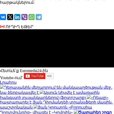
հարթակներում։
ՈՒՂԻՂ ԵԹԵՐ
Հետևե՛ք Euromedia24-ին
Youtube-ում`
Լրահոս
Դերասանին մեղադրում են մանկապղծության մեջ․
նա ձերբակալվել է
Ալսուն կիսվել է ամառային
հանգստի լուսանկարներով (ֆոտոշարք)
«Ռեալը»
հայտարարել է Յան Դիոմանդեի տրանսֆերի մասին․
պաշտոնական
Յան Կոուտոն «Բորուսիա
Դորտմունդից» միացել է «Կոմոյին»
Ծայրահեղ շոգը