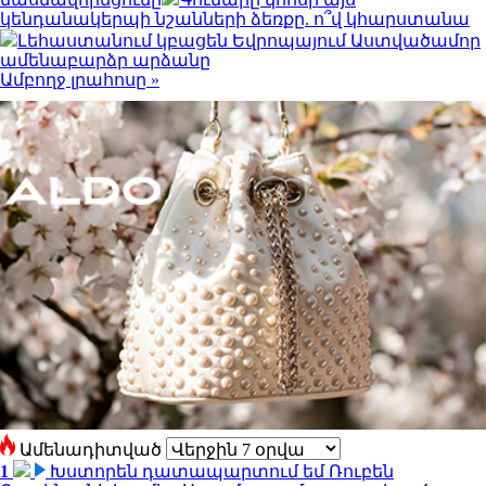
կենդանակերպի նշանների ձեռքը. ո՞վ կհարստանա
Լեհաստանում կբացեն Եվրոպայում Աստվածամոր
ամենաբարձր արձանը
Ամբողջ լրահոսը »
Ամենադիտված
1
Խստորեն դատապարտում եմ Ռուբեն