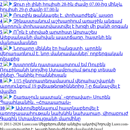
2
Ջուր չի լինի հուլիսի 28-ին ժամը 07.00-ից մինչև
հուլիսի 29-ը ժամը 07.00-ն
3
Ռուբլին թանկացել է․ փոխարժեքն՝ այսօր
4
Չինաստանում աշխարհում առաջին անգամ
մարդուն փոխպատվաստվել է խոզի մի քանի օրգան
5
Ո՞րն է սիրված արտիստ Արտաշես
Ալեքսանյանի մահվան պատճառը. հայտնի են
մանրամասներ
6
Նորայրը մեկնել էր հանգստի, արդեն
վերադառնում է. նոր մանրամասներ՝ ողբերգական
դեպքից
7
Խստորեն դատապարտում եմ Ռուբեն
Ռուբինյանի կողմից Ստամբուլում թուրք տեսած
լինելը. Դանիել Իոաննիսյան
8
1/15 ընտրատեղամասում վերահաշվարկի
արդյունքում 19 քվեաթերթիկներից 7-ը ճանաչվել է
վավեր
9
Շառաչուն ապտակ՝ «զորավար» Սուրեն
Պապիկյանին․ «Հրապարակ»
10
Ավտոմեքենայում հայտնաբերվել է
առողջապահության նախկին նախարար, վիրաբույժ
Գագիկ Ստամբուլցյանի մարմինը
© 2011-2026 Lurer.com Մեջբերումներ անելիս ակտիվ հղումը Lurer.com-
ին պարտադիր է: Կայքի հոդվածների մասնակի կամ