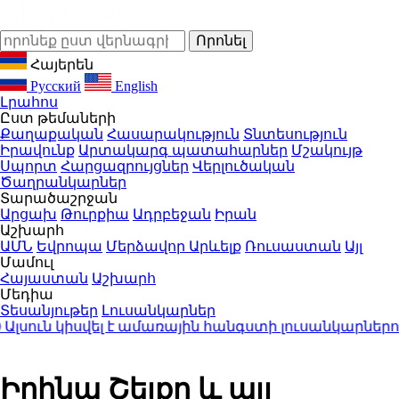
Հայերեն
Русский
English
Լրահոս
Ըստ թեմաների
Քաղաքական
Հասարակություն
Տնտեսություն
Իրավունք
Արտակարգ պատահարներ
Մշակույթ
Սպորտ
Հարցազրույցներ
Վերլուծական
Ծաղրանկարներ
Տարածաշրջան
Արցախ
Թուրքիա
Ադրբեջան
Իրան
Աշխարհ
ԱՄՆ
Եվրոպա
Մերձավոր Արևելք
Ռուսաստան
Այլ
Մամուլ
Հայաստան
Աշխարհ
Մեդիա
Տեսանյութեր
Լուսանկարներ
ուն կիսվել է ամառային հանգստի լուսանկարներով 
Իրինա Շեյքը և այլ