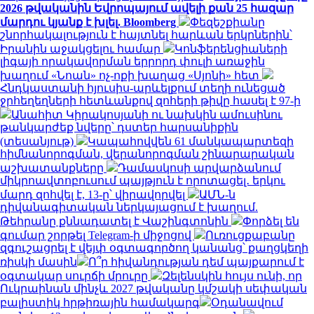
2026 թվականին Եվրոպայում ավելի քան 25 հազար
մարդու կյանք է խլել. Bloomberg
Փեզեշքիանը
շնորհակալություն է հայտնել հարևան երկրներին՝
Իրանին աջակցելու համար
Կոնֆերենցիաների
լիգայի որակավորման երրորդ փուլի առաջին
խաղում «Նոան» ոչ-ոքի խաղաց «Սյոնի» հետ
Հնդկաստանի հյուսիս-արևելքում տեղի ունեցած
ջրհեղեղների հետևանքով զոհերի թիվը հասել է 97-ի
Անահիտ Կիրակոսյանի ու նախկին ամուսինու
թանկարժեք նվերը՝ դստեր հարսանիքին
(տեսանյութ)
Կապահովվեն 61 մանկապարտեզի
հիմնանորոգման, վերանորոգման շինարարական
աշխատանքները
Դամասկոսի արվարձանում
միկրոավտոբուսում պայթյուն է որոտացել․ երկու
մարդ զոհվել է, 13-ը՝ վիրավորվել
ԱՄՆ-ն
դիվանագիտական ներկայացում է խաղում.
Թեհրանը քննադատել է Վաշինգտոնին
Փորձել են
գումար շորթել Telegram-ի միջոցով
Ուռուցքաբանը
զգուշացրել է վեյփ օգտագործող կանանց՝ քաղցկեղի
ռիսկի մասին
Ո՞ր հիվանդության դեմ պայքարում է
օգտակար սուրճի մրուրը
Զելենսկին հույս ունի, որ
Ուկրաինան մինչև 2027 թվականը կմշակի սեփական
բալիստիկ հրթիռային համակարգ
Օդանավում