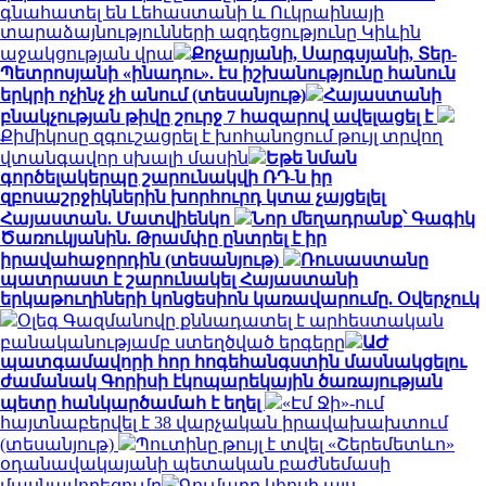
գնահատել են Լեհաստանի և Ուկրաինայի
տարաձայնությունների ազդեցությունը Կիևին
աջակցության վրա
Քոչարյանի, Սարգսյանի, Տեր-
Պետրոսյանի «ինադու». էս իշխանությունը հանուն
երկրի ոչինչ չի անում (տեսանյութ)
Հայաստանի
բնակչության թիվը շուրջ 7 հազարով ավելացել է
Քիմիկոսը զգուշացրել է խոհանոցում թույլ տրվող
վտանգավոր սխալի մասին
Եթե նման
գործելակերպը շարունակվի ՌԴ-ն իր
զբոսաշրջիկներին խորհուրդ կտա չայցելել
Հայաստան. Մատվիենկո
Նոր մեղադրանք՝ Գագիկ
Ծառուկյանին. Թրամփը ընտրել է իր
իրավահաջորդին (տեսանյութ)
Ռուսաստանը
պատրաստ է շարունակել Հայաստանի
երկաթուղիների կոնցեսիոն կառավարումը. Օվերչուկ
Օլեգ Գազմանովը քննադատել է արհեստական
բանականությամբ ստեղծված երգերը
ԱԺ
պատգամավորի հոր հոգեհանգստին մասնակցելու
ժամանակ Գորիսի էկոպարեկային ծառայության
պետը հանկարծամահ է եղել
«Էմ Ջի»-ում
հայտնաբերվել է 38 վարչական իրավախախտում
(տեսանյութ)
Պուտինը թույլ է տվել «Շերեմետևո»
օդանավակայանի պետական բաժնեմասի
մասնավորեցումը
Գումարը կհոսի այս