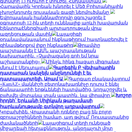
գտնվող 13 ուղևոր է տուժել. Հնդկաստան
Հարավային Կորեան խնդրել է Մեծ Բրիտանիային
չխոչընդոտել ռուսական գազի ներմուծմանը
Եվրոպական հանձնաժողովը զգուշացրել է
օգոստոսի 12-ին տեղի ունենալիք արևի խավարման
էլեկտրաէներգիայի արտադրության վրա
ազդեցության մասին
Լայպցիգի
օդանավակայանում ինքնաթիռում հայտնաբերվել է
զինամթերքով լիքը ինքնաթիռ
Թրամփը
պաշտպանել է ԱՄՆ պաշտպանության
նախարարին․ «Չափազանց գոհ եմ նրա
աշխատանքից»
Մինչև հինգ հազար միգրանտ
մնում է Սեուտայում
Գարեգին Բ Վեփահառին
դատարան կանչելն անընդունելի է եւ
դատապարտելի. Արամ Ա
Գարգառ բնակավայրում
«KamAZ» մակնիշի բետոնախառնիչը դուրս է եկել
ճանապարհի երթևեկելի հատվածից, կողաշրջվել և
բшխվել մոտակա տան պատին․ կա վիրшվոր
Խոշոր
հրդեհ՝ Երևանի Սիլիկյան թաղամասի
հարևանությամբ գտնվող աղբավայրում
Կոբախիձե. Վրաստանի դռները բաց են բոլոր
զբոսաշրջիկների համար, այդ թվում՝ Ռուսաստանից
ժամանածների
Լայպցիգում տեղի ունեցած
միջադեպի հետաքննություն․ անօդաչուի մոտ