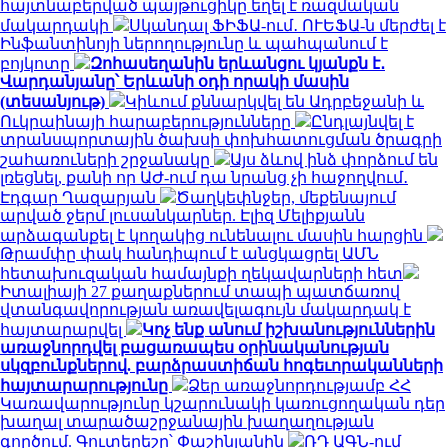
հայտնաբերված պայթուցիկը եղել է ռազմական
մակարդակի
Սկանդալ ՖԻՖԱ-ում․ ՈՒԵՖԱ-ն մերժել է
Ինֆանտինոյի ներողությունը և պահպանում է
բոյկոտը
Զոհասեղանին երևանցու կյանքն է․
Վարդանյանը՝ Երևանի օդի որակի մասին
(տեսանյութ)
Կիևում քննարկվել են Ադրբեջանի և
Ուկրաինայի հարաբերությունները
Ընդլայնվել է
տրանսպորտային ծախսի փոխհատուցման ծրագրի
շահառուների շրջանակը
Այս ձևով ինձ փորձում են
լռեցնել, քանի որ ԱԺ-ում դա նրանց չի հաջողվում․
Էդգար Ղազարյան
Ծաղկեփնջեր, մեքենայում
արված ջերմ լուսանկարներ. Էլիզ Մելիքյանն
արձագանքել է կողակից ունենալու մասին հարցին
Թրամփը փակ հանդիպում է անցկացրել ԱՄՆ
հետախուզական համայնքի ղեկավարների հետ
Իտալիայի 27 քաղաքներում տապի պատճառով
վտանգավորության առավելագույն մակարդակ է
հայտարարվել
Կոչ ենք անում իշխանություններին
առաջնորդվել բացառապես օրինականության
սկզբունքներով. բարձրաստիճան հոգեւորականների
հայտարարությունը
Ձեր առաջնորդությամբ ՀՀ
Կառավարությունը կշարունակի կառուցողական դեր
խաղալ տարածաշրջանային խաղաղության
գործում. Գուտերեշը՝ Փաշինյանին
ՌԴ ԱԳՆ-ում