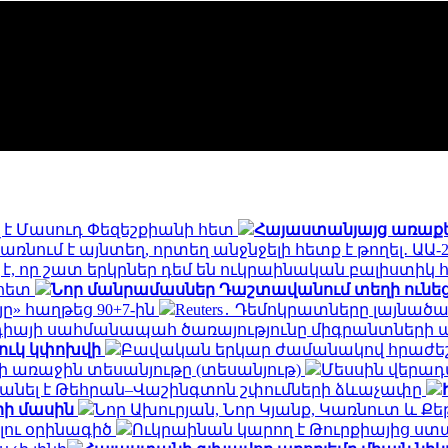
 է Մասուդ Փեզեշքիանի հետ
Հայաստանյայց առաքելա
ռնում է այնտեղ, որտեղ անջնջելի հետք է թողել․ ԱԱ-2
 է, որ շատ երկրներ դեմ են ուկրաինական բալիստիկ 
 հետ
Նոր մանրամասներ Դաշտավանում տեղի ունեց
ը» հաղթեց 90+7-ին
Reuters․ Դեմոկրատները լայնա
դիայի սահմանապահ ծառայությունը միգրանտների
ուկ կփոխվի
Բավական երկար ժամանակով հրաժեշտ
 առաջին տեսանյութը (տեսանյութ)
Մեսսին վերադա
բանել է Թեհրան–Վաշինգտոն շփումների ձևաչափը
րի մասին
Նոր Ախուրյան, Նոր Կյանք, Կառնուտ և Ք
լու օրինագիծ
Ուկրաինան կարող է Թուրքիայից ստա