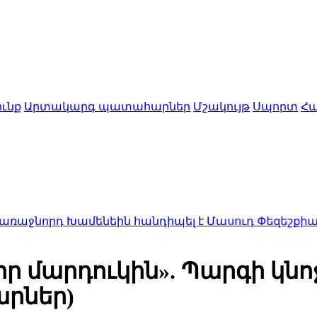
ւնք
Արտակարգ պատահարներ
Մշակույթ
Սպորտ
Հա
 հանդիպել է Մասուդ Փեզեշքիանի հետ
16:40
Հայաստա
որ մարդուկին». Պարգի կն
արներ)