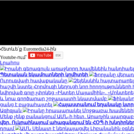
Հետևե՛ք Euromedia24-ին
Youtube-ում`
Լրահոս
Իրանի գերագույն առաջնորդ Խամենեին հանդիպել
Պետական եկամուտների կոմիտեի
Ֆորլանը վերադա
Ուրուգվայի հավաքականը
Զելենսկին հայտարարել
հաշվի նստել Հորմուզի նեղուցի նոր իրողությունների
նվիրված գոլը չփրկեց «Ինտեր Մայամիին»․ «Մոնտերեյ
և նրա գործարար շրջապատի նկատմամբ
Ֆինլան
ցանց է բացահայտել
Հայաստանում եղանակը կտր
Ազիզյան
Իրանը հրապարակել Մոջթաբա Խամենեիի
Մենք չենք բանակցում ԱՄՆ-ի հետ․ Արաղչին պարզա
վեր․ Ուկրաինայում ահազանգում են ՀՕՊ-ի խնդիրնե
դրամ
ԱՄՆ Սենատ է ներկայացվել Լիբանանին օգնե