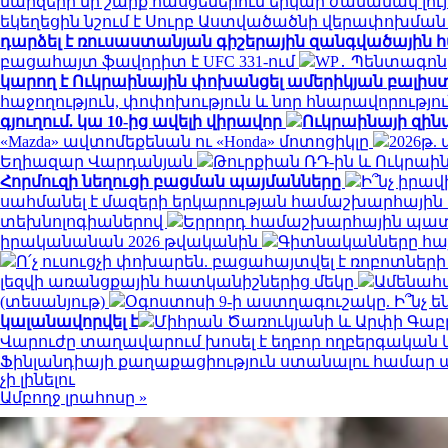
մարզերի մի շարք հասցեներում երկար ժամանակ լույս
եկեղեցին նշում է Սուրբ Աստվածածնի վերափոխմա
դարձել է ռուսաստանյան գիշերային զանգվածային
բացահայտ ֆավորիտ է UFC 331-ում
WP․ Պենտագոն
կարող է Ուկրաինային փոխանցել ամերիկյան բալիս
հաջողություն, փոփոխություն և նոր հնարավորությո
գյուղում. կա 10-ից ավելի վիրավոր
Ուկրաինայի զին
«Mazda» ավտոմեքենան ու «Honda» մոտոցիկլը
2026թ.
Եղիազար Վարդանյան
Թուրքիան ՌԴ-ին և Ուկրաի
Հորմուզի նեղուցի բացման պայմանները
Ի՞նչ իրա
սահմանել է մազերի երկարության համաշխարհային
տեխնոլոգիաներով
Երրորդ համաշխարհային պատե
իրականանան 2026 թվականին
Գիտնականները հայ
Ո՛չ ուսուցչի փոխարեն. բացահայտվել է ռոբոտներ
լեզվի առանցքային հատկանիշներից մեկը
Ամենահ
(տեսանյութ)
Օգոստոսի 9-ի աստղագուշակը. Ի՞նչ են
կալանավորվել է
Միհրան Ծառուկյանի և Արփի Գաբր
Վարուժը տաղավարում խոսել է եղբոր ողբերգական
Ֆինլանդիայի քաղաքացիություն ստանալու համար պե
չի լինելու
Ամբողջ լրահոսը »