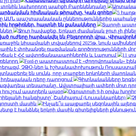
 չի լինի
Հայաստանի գլխավոր պրոբլեմը միայն նիկ
ն տոնին նախորդող պահքի Բարեկենդանը
Արտակար
 հարձակման հիմնական թիրախը. Կան զոհեր
5 հաղթ
ը ԱՄՆ պաշտպանական ընկերություններից պահանջե
տիկ հրթիռներ․ հայտնի են քանակները
Տարոյի աստղ
ւններ
Ջուր հավաքեք. Երկար ժամանակ ջուր չի լինե
ված ուժերը հարձակվել են Բելգորոդի վրա․ Վիրավոր
 առաջին կիսամյակի տվյալներով 2025թ. նույն ամիսներ
նային է փոխանցել ռազմական գործողությունների 
վիճակ է ՀՀ ավտոճանապարհներին և Լարսում
11 տ
 ռեկորդ
Ford-ը պատրաստում է «ժողովրդական» էլե
րազմ, ՉԹՕ-ներ և իշխանափոխություն Ռուսաստանու
տնաբերել են սունկ, որը տարբեր երկրների մարդկա
ի իդեալական դերը դպրոցում
Գիտնականները երգեցի
ազվադեպ տեսարանը․ Ավստրալիայի ափերի մոտ դրո
 հուշում աստղերն այսօր
Օգոստոսի 9-ի օրվա խորհ
իելյանի հանգիստը՝ Շանհայում (Լուսանկարներ)
Չ
 կորստի մասին
Ինչպե՞ս պայքարել սեզոնային ալեր
տք է հանձնել երկրի մասին գիտելիքների քննությու