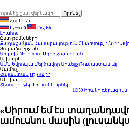
Հայերեն
Русский
English
Լրահոս
Ըստ թեմաների
Քաղաքական
Հասարակություն
Տնտեսություն
Իրավո
Տարածաշրջան
Արցախ
Թուրքիա
Ադրբեջան
Իրան
Աշխարհ
ԱՄՆ
Եվրոպա
Մերձավոր Արևելք
Ռուսաստան
Այլ
Մամուլ
Հայաստան
Աշխարհ
Մեդիա
Տեսանյութեր
Լուսանկարներ
16:50
Իրանի գերագույն առաջնորդ Խամենեին
«Սիրում եմ էս տաղանդավ
ամուսնու մասին (լուսանկ