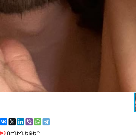
ՈՒՂԻՂ ԵԹԵՐ