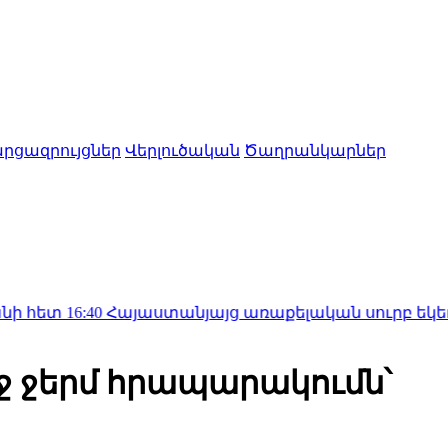
րցազրույցներ
Վերլուծական
Ծաղրանկարներ
նյայց առաքելական սուրբ եկեղեցին հայց է ներկայ
ոջ ջերմ հրապարակումն՝