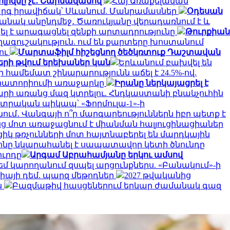
ոլիզմը չէ․ Շարմազանով
Հայ Առաքելական
գ իրավիճակ՝ Սևանում. Մանրամասներ
Օդեսան
անակ անընդմեջ․ Ծառուկյանը վերադառնում է և
լ է արագացնել զենքի արտադրությունը
Թուրքիան
ագուշակություն. ում են քարտերը խոստանում
լու
Մարտաֆիլմ հիշեցնող ծեծկռտուք Դաշտավան
ների թվում երեխաներ կան
Երևանում բախվել են
ի համեմատ շինարարությունն աճել է 24.5%-ով.
մորատորիումի առաջարկը
Իրանը ներկայացրել է
արի առանց մազ կտրելու. Հնդկաստանի բնակչուհին
կտրական պիկապ՝ «Ֆորմուլա-1»-ի
մ․ Վանգայի ո՞ր մարգարեություններն իբր պետք է
նց մոտ առաջացնում է միանման հալյուցինացիաներ
կ թռչունների մոտ հայտնաբերել են մարդկային
նը նկարահանել է սապատավոր կետի ծնունդը
ուրդը
Արգամ Աբրահամյանը երկու ամսով
եմ կարողանում զսպել արցունքներս. «Բանակում»-ի
գիայի դեմ. պարզ մեթոդներ
2027 թվականից
ն
Բազմաթիվ հասցեներում երկար ժամանակ գազ