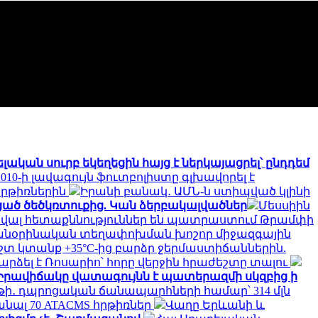
կան սուրբ եկեղեցին հայց է ներկայացրել՝ ընդդեմ
010-ի լավագույն ֆուտբոլիստը գլխավորել է
հրթիռներին
Իրանի բանակ․ ԱՄՆ-ն ստիպված կլինի
ած ծեծկռտուքից. Կան ձերբակալվածներ
Մեսսիին
ծավալ հետաքննություններ են պատրաստում Թրամփի
 անօրինական տեղափոխման խոշոր միջազգային
 կտանք +35°C-ից բարձր ջերմաստիճաններին.
րձել է Ռոսարիո՝ հորը վերջին հրաժեշտը տալու
Իրավիճակը վատագույնն է պատերազմի սկզբից ի
եթի․ դպրոցական ճանապարհների համար՝ 314 մլն
նալ 70 ATACMS հրթիռներ
Վաղը Երևանի և