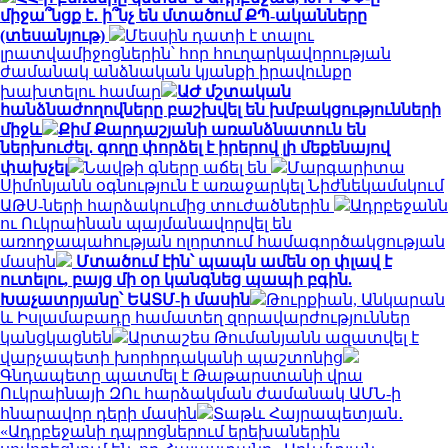
միջա՞նցք է․ ի՞նչ են մտածում ՔՊ-ականները
(տեսանյութ)
Մեսսին դատի է տալու
լրատվամիջոցներին՝ հոր հուղարկավորության
ժամանակ անձնական կյանքի իրավունքը
խախտելու համար
ԱԺ մշտական
հանձնաժողովները բաշխվել են խմբակցությունների
միջև
Քիմ Քարդաշյանի առանձնատուն են
ներխուժել․ գողը փորձել է իրերով լի մեքենայով
փախչել
Նավթի գները աճել են
Մարգարիտա
Սիմոնյանն օգնություն է առաջարկել Նիժնեկամսկում
ԱԹՍ-ների հարձակումից տուժածներին
Ադրբեջանն
ու Ուկրաինան պայմանավորվել են
առողջապահության ոլորտում համագործակցության
մասին
Մտածում էին՝ պապն ամեն օր փլավ է
ուտելու, բայց մի օր կանգնեց պապի բգին.
Խաչատրյանը՝ ԵԱՏՄ-ի մասին
Թուրքիան, Անկարան
և Իսլամաբադը համատեղ զորավարժություններ
կանցկացնեն
Արտաշես Թումանյանն ազատվել է
վարչապետի խորհրդականի պաշտոնից
Գնդապետը պատմել է Թաթարստանի վրա
Ուկրաինայի ԶՈւ հարձակման ժամանակ ԱՄՆ-ի
հնարավոր դերի մասին
Տաթև Հայրապետյան․
«Ադրբեջանի դպրոցներում երեխաներին