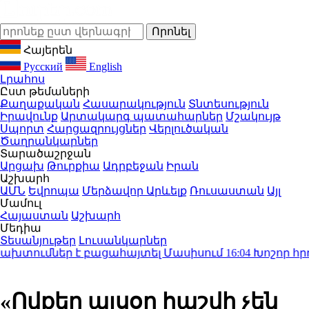
Հայերեն
Русский
English
Լրահոս
Ըստ թեմաների
Քաղաքական
Հասարակություն
Տնտեսություն
Իրավունք
Արտակարգ պատահարներ
Մշակույթ
Սպորտ
Հարցազրույցներ
Վերլուծական
Ծաղրանկարներ
Տարածաշրջան
Արցախ
Թուրքիա
Ադրբեջան
Իրան
Աշխարհ
ԱՄՆ
Եվրոպա
Մերձավոր Արևելք
Ռուսաստան
Այլ
Մամուլ
Հայաստան
Աշխարհ
Մեդիա
Տեսանյութեր
Լուսանկարներ
տումներ է բացահայտել Մասիսում
16:04
Խոշոր հրդեհ՝
«Ովքեր այսօր հաշվի չեն