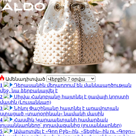
Ամենադիտված
1
Դերասանին մեղադրում են մանկապղծության
մեջ․ նա ձերբակալվել է
2
Սիլվա Հակոբյանը հայտնել է ցավալի կորստի
մասին (Լուսանկար)
3
Նիկոլ Փաշինյանը հայտնել է առավոտյան
ստացած «տարօրինակ» նամակի մասին
4
Հասմիկ Կարապետյանի համարձակ
լուսանկարները՝ լողավազանից (լուսանկարներ)
5
Ավարտվել է «Գող Բջե»-ին, «Տեցիկ»-ին ու «Գոջո»-