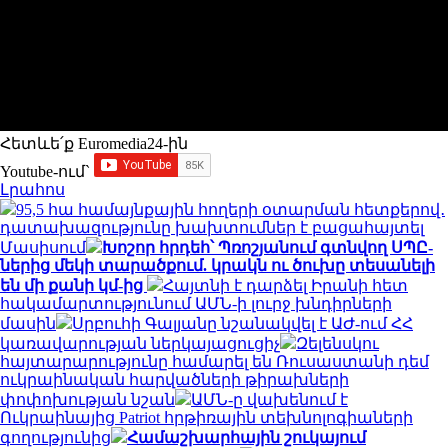
Հետևե՛ք Euromedia24-ին
Youtube-ում`
Լրահոս
95,5 հա համայնքային հողերի օտարման հետքերով․
դատախազությունը խախտումներ է բացահայտել
Մասիսում
Խոշոր հրդեհ՝ Պռոշյանում գտնվող ՍՊԸ-
ներից մեկի տարածքում. կրակն ու ծուխը տեսանելի
են մի քանի կմ-ից
Հայտնի է դարձել Իրանի հետ
հակամարտությունում ԱՄՆ-ի լուրջ խնդիրների
մասին
Սրբուհի Գալյանը նշանակվել է ԱԺ-ում ՀՀ
կառավարության ներկայացուցիչ
Զելենսկու
հայտարարությունը համարել են Ռուսաստանի դեմ
ուկրաինական հարվածների թիրախների
փոփոխության նշան
ԱՄՆ-ը վախենում է
Ուկրաինայից Patriot հրթիռային տեխնոլոգիաների
գողությունից
Համաշխարհային շուկայում