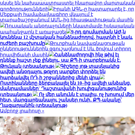
սկսել են նախապատրաստել հնարավոր մարտական
գործողությունների
Իրանի ԱԳՆ-ը հայտարարել է, որ
Մեքքայի համաձայնագիրը վկայում է
տարածաշրջանում ԱՄՆ-ից հիասթափության մասին
Ռուսական անօդաչուների նկատմամբ հսկայական
պահանջարկ է առաջացել
9-րդ գումարման ԱԺ-ն
կունենա 12 մշտական հանձնաժողով․ հայտնի է նաև
ուժերի բաշխումը
Թուրքիան նավագնացության
ընկերություններին զգուշացնում է Սև ծովում տիրող
իրավիճակի մասին
Հանձնաժողովի ինչ թիվ էլ
դնենք հաշտ չեք լինելու, սա ՔՊ-ի տարբերակն է․
Թունյան (տեսանյութ)
Գիշերը յոթ տասնյակից
ավելի անօդաչու թռչող սարքեր փորձել են
հարձակվել ՌԴ-ի շրջաններից մեկի վրա
Ոստիկանները ձերբակալել են 10–ից ավելի անձանց․
մանրամասներ` Դաշտավանի խուլիգանությունից
(տեսանյութ)
Ոչ մեր անունն է տալիս, ոչ խոսում մեր
հետ, մարգարեանալու շանսեր ունի․ ՔՊ-ականը՝
Ղազարյանին (տեսանյութ)
Ամբողջ լրահոսը »