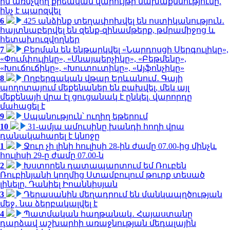
ին առնչվող քրեական վարույթի նախաքննությունը.
ինչ է պարզվել
6
425 անձինք տեղափոխվել են ոստիկանություն․
հայտնաբերվել են զենք-զինամթերք, թմրամիջոց և
հետախուզվողներ
7
Բերման են ենթարկվել «Նարդոսցի Սերգուլիկը»,
«Փումփուլիկը», «Սնայպերչիկը», «Բեթմենը»,
«Խուճուճիկը», «Խուտուտիկը», «Այֆոնչիկը»
8
Ողբերգական վթար Երևանում․ Գայի
պողոտայում մեքենաներ են բախվել, մեկ այլ
մեքենայի վրա էլ ցուցանակ է ընկել. վարորդը
մահացել է
9
Սպանություն՝ ուղիղ եթերում
10
31-ամյա ամուսինը խանդի հողի վրա
դանակահարել է կնոջը
1
Ջուր չի լինի հուլիսի 28-ին ժամը 07.00-ից մինչև
հուլիսի 29-ը ժամը 07.00-ն
2
Խստորեն դատապարտում եմ Ռուբեն
Ռուբինյանի կողմից Ստամբուլում թուրք տեսած
լինելը. Դանիել Իոաննիսյան
3
Դերասանին մեղադրում են մանկապղծության
մեջ․ նա ձերբակալվել է
4
Պատմական հաղթանակ․ Հայաստանը
դարձավ աշխարհի առաջնության մեդալային