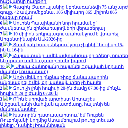
հաշվարկի հաղթող
5
Գագիկ Ծառուկյանից կբռնագանձվի 75 անշարժ
գույք, 42 ավտոմեքենա, 105 միլիարդ 865 միլիոն 865
հազար դրամ
6
Սուրեն Պապիկյանի նոր հրամանը՝
ժամկետային զինծառայողների վերաբերյալ
7
10 միլիոն երկրպագու պահանջում է վտարել
Արգենտինային ԱԱ-2026-ից
8
Տասնյակ հասցեներում ջուր չի լինի՝ հուլիսի 15-
ին և 16-ին
9
Հայաստանի ամենավտանգավոր օձերը. որտեղ
են դրանք ամենաշատը հանդիպում
10
Սիլվա Հակոբյանը հայտնել է ցավալի կորստի
մասին (Լուսանկար)
1
Սոչի մեկնող ինքնաթիռը ճանապարհին
անցկացրել է մեկ օր, սակայն տեղ չի հասել
2
Ջուր չի լինի հուլիսի 28-ին ժամը 07.00-ից մինչև
հուլիսի 29-ը ժամը 07.00-ն
3
Ո՞րն է սիրված արտիստ Արտաշես
Ալեքսանյանի մահվան պատճառը. հայտնի են
մանրամասներ
4
Խստորեն դատապարտում եմ Ռուբեն
Ռուբինյանի կողմից Ստամբուլում թուրք տեսած
լինելը. Դանիել Իոաննիսյան