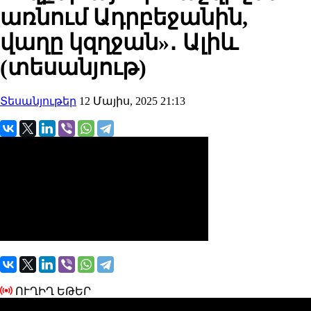
առնում Ադրբեջանին,
վաղը կզղջան»․ Ալիև
(տեսանյութ)
Տեսանյութեր
12 Մայիս, 2025 21:13
ՈՒՂԻՂ ԵԹԵՐ