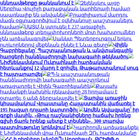
սննդամթերքը թանկանում է
Զելենսկու այցը
Սերբիա Վուչիչի քաղաքական կարիերայի համար
սպառնալիք են անվանել
Բրազիլիայում մարդու
մազն օգտագործվում է օվկիանոսը պաշտպանելու
համար
ՍԱՏՄ-ն ստուգել է 237 առաքիչի․
սննդամթերք տեղափոխողների մոտ խախտումներ
չեն արձանագրվել
Սանկտ Պետերբուրգում երկու
ուղևորներով մեքենան ընկել է Նևա գետը
Վիլեն
Գաբրիելյանը՝ Պաշտպանության և անվտանգային
հարցերի հանձնաժողովի նախագահի թեկնածու
Նիժնեկամսկում Ուկրաինայի հարձակման
հետևանքով 12 մարդ է զոհվել. Թաթարստանում սուգ
է հայտարարվել
ՔՊ-ն պաշտպանության
հանձնաժողովի նախագահի պաշտոնում
առաջադրել է Վիլեն Գաբրիելյանին
Քասախ
համայնքի նախկին ղեկավարը 28 հողամաս է
օտարել. 6 անձ ձերբակալվել է
Տարվա առաջին
կիսամյակում Վրաստանը Հայաստանին վաճառել է
195 հազար դոլարի կարտոֆիլ
Արմեն Այվազյանը՝ իր
գրքի մասին․ «Թույլ դաշնակիցները հաճախ իրենց
գլխի ճարն իրենք պետք է տեսնեն»․ 300 տարվա
պատմությունը կրկնվում է
Կադիրովն արձագանքել
է Նիժնեկամսկի վրա Ուկրաինայի ԶՈւ հարձակմանը
ՀՀ-ի բեռները կմտնե՞ն Ադրբեջան, ԹՐԻՓՓ-ը