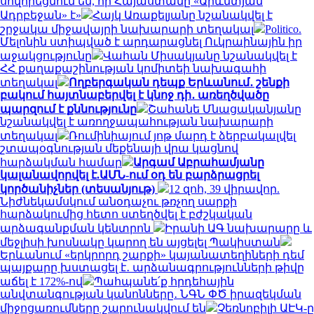
սովորեցնում են, որ Հայաստանը «Արևմտյան
Ադրբեջան» է»
Հայկ Առաքելյանը նշանակվել է
շրջակա միջավայրի նախարարի տեղակալ
Politico.
Մելոնին ստիպված է արդարացնել Ուկրաինային իր
աջակցությունը
Վահան Միսակյանը նշանակվել է
ՀՀ քաղաքաշինության կոմիտեի նախագահի
տեղակալ
Ողբերգական դեպք Երևանում․ շենքի
բակում հայտնաբերվել է կնոջ դի․ առեղծվածը
պարզում է քննությունը
Շահանե Մնացականյանը
նշանակվել է առողջապահության նախարարի
տեղակալ
Ռումինիայում յոթ մարդ է ձերբակալվել
շտապօգնության մեքենայի վրա կացնով
հարձակման համար
Արգամ Աբրահամյանը
կալանավորվել է.ԱՄՆ-ում օդ են բարձրացրել
կործանիչներ (տեսանյութ)
12 զոհ, 39 վիրավոր.
Նիժնեկամսկում անօդաչու թռչող սարքի
հարձակումից հետո ստեղծվել է բժշկական
արձագանքման կենտրոն
Իրանի ԱԳ նախարարը և
մեջլիսի խոսնակը կարող են այցելել Պակիստան
Երևանում «երկրորդ շարքի» կայանատեղիների դեմ
պայքարը խստացել է․ արձանագրությունների թիվը
աճել է 172%-ով
Պահպանե՛ք հրդեհային
անվտանգության կանոնները․ ՆԳՆ ՓԾ իրազեկման
միջոցառումները շարունակվում են
Չեռնոբիլի ԱԷԿ-ը