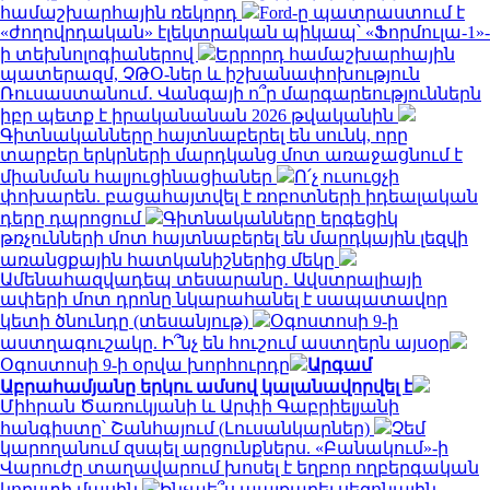
համաշխարհային ռեկորդ
Ford-ը պատրաստում է
«ժողովրդական» էլեկտրական պիկապ՝ «Ֆորմուլա-1»-
ի տեխնոլոգիաներով
Երրորդ համաշխարհային
պատերազմ, ՉԹՕ-ներ և իշխանափոխություն
Ռուսաստանում․ Վանգայի ո՞ր մարգարեություններն
իբր պետք է իրականանան 2026 թվականին
Գիտնականները հայտնաբերել են սունկ, որը
տարբեր երկրների մարդկանց մոտ առաջացնում է
միանման հալյուցինացիաներ
Ո՛չ ուսուցչի
փոխարեն. բացահայտվել է ռոբոտների իդեալական
դերը դպրոցում
Գիտնականները երգեցիկ
թռչունների մոտ հայտնաբերել են մարդկային լեզվի
առանցքային հատկանիշներից մեկը
Ամենահազվադեպ տեսարանը․ Ավստրալիայի
ափերի մոտ դրոնը նկարահանել է սապատավոր
կետի ծնունդը (տեսանյութ)
Օգոստոսի 9-ի
աստղագուշակը. Ի՞նչ են հուշում աստղերն այսօր
Օգոստոսի 9-ի օրվա խորհուրդը
Արգամ
Աբրահամյանը երկու ամսով կալանավորվել է
Միհրան Ծառուկյանի և Արփի Գաբրիելյանի
հանգիստը՝ Շանհայում (Լուսանկարներ)
Չեմ
կարողանում զսպել արցունքներս. «Բանակում»-ի
Վարուժը տաղավարում խոսել է եղբոր ողբերգական
կորստի մասին
Ինչպե՞ս պայքարել սեզոնային