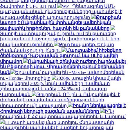
Ծառուկյանը վերադառնում է և բացահայտ
ֆավորիտ է UFC 331-ում
WP․ Պենտագոնը ԱՄՆ
պաշտպանական ընկերություններից պահանջել է
արագացնել զենքի արտադրությունը
Թուրքիան
կարող է Ուկրաինային փոխանցել ամերիկյան
բալիստիկ հրթիռներ․ հայտնի են քանակները
Տարոյի աստղագուշակություն. ում են քարտերը
խոստանում հաջողություն, փոփոխություն և նոր
հնարավորություններ
Ջուր հավաքեք. Երկար
ժամանակ ջուր չի լինելու
Մարտաֆիլմ հիշեցնող
ծեծկռտուք Դաշտավան գյուղում. կա 10-ից ավելի
վիրավոր
Ուկրաինայի զինված ուժերը հարձակվել
են Բելգորոդի վրա․ Վիրավորների թվում երեխաներ
կան
Երևանում բախվել են «Mazda» ավտոմեքենան
ու «Honda» մոտոցիկլը
2026թ. առաջին կիսամյակի
տվյալներով 2025թ. նույն ամիսների համեմատ
շինարարությունն աճել է 24.5%-ով. Եղիազար
Վարդանյան
Թուրքիան ՌԴ-ին և Ուկրաինային է
փոխանցել ռազմական գործողությունների
մորատորիումի առաջարկը
Իրանը ներկայացրել է
Հորմուզի նեղուցի բացման պայմանները
Ի՞նչ
իրավիճակ է ՀՀ ավտոճանապարհներին և Լարսում
11 տարի առանց մազ կտրելու. Հնդկաստանի
բնակչուհին սահմանել է մազերի երկարության