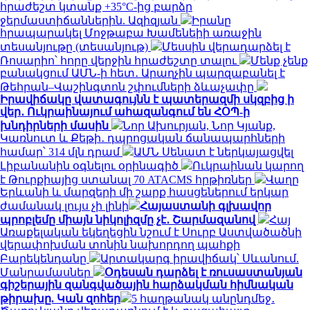
հրաժեշտ կտանք +35°C-ից բարձր
ջերմաստիճաններին. Ազիզյան
Իրանը
հրապարակել Մոջթաբա Խամենեիի առաջին
տեսանյութը (տեսանյութ)
Մեսսին վերադարձել է
Ռոսարիո՝ հորը վերջին հրաժեշտը տալու
Մենք չենք
բանակցում ԱՄՆ-ի հետ․ Արաղչին պարզաբանել է
Թեհրան–Վաշինգտոն շփումների ձևաչափը
Իրավիճակը վատագույնն է պատերազմի սկզբից ի
վեր․ Ուկրաինայում ահազանգում են ՀՕՊ-ի
խնդիրների մասին
Նոր Ախուրյան, Նոր Կյանք,
Կառնուտ և Քեթի․ դպրոցական ճանապարհների
համար՝ 314 մլն դրամ
ԱՄՆ Սենատ է ներկայացվել
Լիբանանին օգնելու օրինագիծ
Ուկրաինան կարող
է Թուրքիայից ստանալ 70 ATACMS հրթիռներ
Վաղը
Երևանի և մարզերի մի շարք հասցեներում երկար
ժամանակ լույս չի լինի
Հայաստանի գլխավոր
պրոբլեմը միայն նիկոլիզմը չէ․ Շարմազանով
Հայ
Առաքելական եկեղեցին նշում է Սուրբ Աստվածածնի
վերափոխման տոնին նախորդող պահքի
Բարեկենդանը
Արտակարգ իրավիճակ՝ Սևանում.
Մանրամասներ
Օդեսան դարձել է ռուսաստանյան
գիշերային զանգվածային հարձակման հիմնական
թիրախը. Կան զոհեր
5 հաղթանակ անընդմեջ․