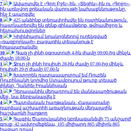
7
Ավարտվել է «Գող Բջե»-ին, «Տեցիկ»-ին ու «Գոջո»-
ին առնչվող քրեական վարույթի նախաքննությունը.
ինչ է պարզվել
8
425 անձինք տեղափոխվել են ոստիկանություն․
հայտնաբերվել են զենք-զինամթերք, թմրամիջոց և
հետախուզվողներ
9
Կիլիկիայում կրակոցներով ուղեկցված
«ռազբորկայի» բացառիկ տեսանյութ է
հրապարակվել
10
Գազ չի լինի օգոստոսի 4-ին ժամը 09:00-ից մինչև
ժամը 18:00-ն
1
Ջուր չի լինի հուլիսի 28-ին ժամը 07.00-ից մինչև
հուլիսի 29-ը ժամը 07.00-ն
2
Խստորեն դատապարտում եմ Ռուբեն
Ռուբինյանի կողմից Ստամբուլում թուրք տեսած
լինելը. Դանիել Իոաննիսյան
3
Դերասանին մեղադրում են մանկապղծության
մեջ․ նա ձերբակալվել է
4
Պատմական հաղթանակ․ Հայաստանը
դարձավ աշխարհի առաջնության մեդալային
հաշվարկի հաղթող
5
Գագիկ Ծառուկյանից կբռնագանձվի 75 անշարժ
գույք, 42 ավտոմեքենա, 105 միլիարդ 865 միլիոն 865
հազար դրամ