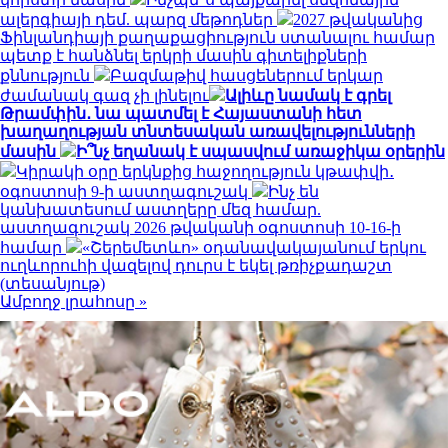
ալերգիայի դեմ. պարզ մեթոդներ
2027 թվականից
Ֆինլանդիայի քաղաքացիություն ստանալու համար
պետք է հանձնել երկրի մասին գիտելիքների
քննություն
Բազմաթիվ հասցեներում երկար
ժամանակ գազ չի լինելու
Ալիևը նամակ է գրել
Թրամփին․ նա պատմել է Հայաստանի հետ
խաղաղության տնտեսական առավելությունների
մասին
Ի՞նչ եղանակ է սպասվում առաջիկա օրերին
Կիրակի օրը երկնքից հաջողություն կթափվի․
օգոստոսի 9-ի աստղագուշակ
Ինչ են
կանխատեսում աստղերը մեզ համար.
աստղագուշակ 2026 թվականի օգոստոսի 10-16-ի
համար
«Շերեմետևո» օդանավակայանում երկու
ուղևորուհի վազելով դուրս է եկել թռիչքադաշտ
(տեսանյութ)
Ամբողջ լրահոսը »