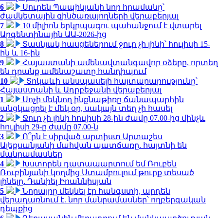
6
Սուրեն Պապիկյանի նոր հրամանը՝
ժամկետային զինծառայողների վերաբերյալ
7
10 միլիոն երկրպագու պահանջում է վտարել
Արգենտինային ԱԱ-2026-ից
8
Տասնյակ հասցեներում ջուր չի լինի՝ հուլիսի 15-
ին և 16-ին
9
Հայաստանի ամենավտանգավոր օձերը. որտեղ
են դրանք ամենաշատը հանդիպում
10
Տոկաևի անսպասելի հայտարարությունը՝
Հայաստանի և Ադրբեջանի վերաբերյալ
1
Սոչի մեկնող ինքնաթիռը ճանապարհին
անցկացրել է մեկ օր, սակայն տեղ չի հասել
2
Ջուր չի լինի հուլիսի 28-ին ժամը 07.00-ից մինչև
հուլիսի 29-ը ժամը 07.00-ն
3
Ո՞րն է սիրված արտիստ Արտաշես
Ալեքսանյանի մահվան պատճառը. հայտնի են
մանրամասներ
4
Խստորեն դատապարտում եմ Ռուբեն
Ռուբինյանի կողմից Ստամբուլում թուրք տեսած
լինելը. Դանիել Իոաննիսյան
5
Նորայրը մեկնել էր հանգստի, արդեն
վերադառնում է. նոր մանրամասներ՝ ողբերգական
դեպքից