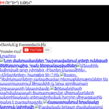
ՈՒՂԻՂ ԵԹԵՐ
Հետևե՛ք Euromedia24-ին
Youtube-ում`
Լրահոս
Նոր մանրամասներ Դաշտավանում տեղի ունեցած
ծեծկռտուքից. Կան ձերբակալվածներ
Մեսսիին
նվիրված գոլը չփրկեց «Ինտեր Մայամիին»․
«Մոնտերեյը» հաղթեց 90+7-ին
Reuters․
Դեմոկրատները լայնածավալ հետաքննություններ են
պատրաստում Թրամփի և նրա գործարար
շրջապատի նկատմամբ
Ֆինլանդիայի
սահմանապահ ծառայությունը միգրանտների
անօրինական տեղափոխման խոշոր միջազգային
ցանց է բացահայտել
Հայաստանում եղանակը
կտրուկ կփոխվի
Բավական երկար ժամանակով