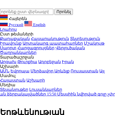
Հայերեն
Русский
English
Լրահոս
Ըստ թեմաների
Քաղաքական
Հասարակություն
Տնտեսություն
Իրավունք
Արտակարգ պատահարներ
Մշակույթ
Սպորտ
Հարցազրույցներ
Վերլուծական
Ծաղրանկարներ
Տարածաշրջան
Արցախ
Թուրքիա
Ադրբեջան
Իրան
Աշխարհ
ԱՄՆ
Եվրոպա
Մերձավոր Արևելք
Ռուսաստան
Այլ
Մամուլ
Հայաստան
Աշխարհ
Մեդիա
Տեսանյութեր
Լուսանկարներ
 ձերբակալվածներ
15:50
Մեսսիին նվիրված գոլը չփրկեց
Երթևեկության