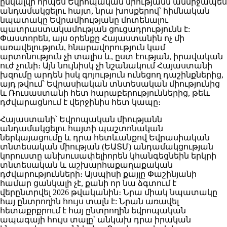
ընկալվի որպես Եվրոպական միությանն անմիջապես
անդամակցելու հայտ, նրա խոսքերով՝ հիմնական
նպատակը Եվրամիությանը մոտենալու
պատրաստակամության ցուցադրությունն է:
Փաստորեն, այս օրենքը Հայաստանին ոչ մի
առավելություն, հնարավորություն կամ
արտոնություն չի տալիս և, ըստ էության, իրավական
ուժ չունի։ Այն նույնիսկ չի նշանակում Հայաստանի
խզումը արդեն իսկ գոյություն ունեցող դաշինքներից,
այդ թվում՝ Եվրասիական տնտեսական միությունից
և Ռուսաստանի հետ հարաբերություններից, թեև
դժվարացնում է վերջինիս հետ կապը։
Հայաստանի՝ Եվրոպական միությանն
անդամակցելու հայտի պաշտոնական
ներկայացումը և դրա հետևանքով Եվրասիական
տնտեսական միության (ԵԱՏՄ) անդամակցության
կորուստը անխուսափելիորեն կհանգեցնեին երկրի
տնտեսական և աշխարհաքաղաքական
դժվարությունների։ Այսպիսի քայլը Փաշինյանի
համար ցանկալի չէ, քանի որ նա ձգտում է
վերընտրվել 2026 թվականին։ Նրա միակ նպատակը
հայ ընտրողին հույս տալն է: Նրան առավել
հետաքրքրում է հայ ընտրողին եվրոպական
ապագայի հույս տալը՝ անկախ դրա իրական