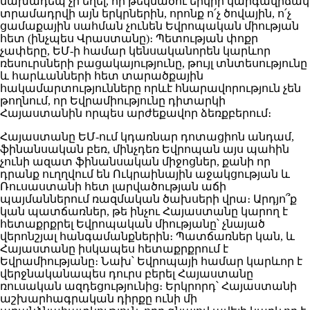
նախադեպ չի եղել, որ թեկնածու երկրի կարգավիճակ
տրամադրվի այն երկրներին, որոնք ո՛չ ծովային, ո՛չ
ցամաքային սահման չունեն Եվրոպական միության
հետ (ինչպես Վրաստանը)։ Պետության փոքր
չափերը, ԵՄ-ի համար կենսականորեն կարևոր
ռեսուրսների բացակայությունը, թույլ տնտեսությունը
և հարևանների հետ տարածքային
հակամարտությունները որևէ հնարավորություն չեն
թողնում, որ Եվրամիությունը դիտարկի
Հայաստանին որպես արժեքավոր ձեռքբերում։
Հայաստանը ԵՄ-ում կդառնար դոտացիոն անդամ,
ֆինանսական բեռ, մինչդեռ Եվրոպան այս պահին
չունի ազատ ֆինանսական միջոցներ, քանի որ
դրանք ուղղվում են Ուկրաինային աջակցության և
Ռուսաստանի հետ լարվածության աճի
պայմաններում ռազմական ծախսերի վրա։ Արդյո՞ք
կան պատճառներ, թե ինչու Հայաստանը կարող է
հետաքրքրել Եվրոպական միությանը՝ չնայած
վերոնշյալ հանգամանքներին։ Պատճառներ կան, և
Հայաստանը իսկապես հետաքրքրում է
Եվրամիությանը։ Նախ՝ Եվրոպայի համար կարևոր է
վերջնականապես դուրս բերել Հայաստանը
ռուսական ազդեցությունից։ Երկրորդ՝ Հայաստանի
աշխարհագրական դիրքը ունի մի