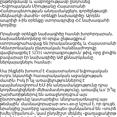
ընթերցմամբ և ամբողջությամբ ընդունեց
«Եվրոպական Միությանը Հայաստանի
Հանրապետության անդամակցելու գործընթացի
մեկնարկի մասին» օրենքի նախագիծը: Արդեն
ապրիլի 4-ին օրենքը ստորագրվեց ՀՀ նախագահի
կողմից:
Որպեսզի օրենքի նախագիծը հասնի խորհրդարան,
նախաձեռնողները 60 օրվա ընթացքում
ստորագրահավաք են իրականացրել, և Հայաստանի
Կենտրոնական ընտրական հանձնաժողովը
վավերացրել է 52351 ստորագրություն՝ թիվ, որը լիովին
բավարար էր նախագիծը ԱԺ քննարկմանը
ներկայացնելու համար։
Սա ինքնին խոսում է Հայաստանում եվրոպական
ուղու նկատելի հասարակական աջակցության
մասին։ Իսկ ի՞նչ առավելություններով է
պայմանավորում ԵՄ-ին անդամակցությունը դրա
կողմնակիցների մեծամասնությունը, առավել ևս՝ ի՞նչ
շարժառիթներով են առաջնորդվում այս
ընտրությունը կատարելիս։ Անդրադառնալով այս
թեմային՝ մասնավորաբար news.am-ը նշում է, որ գուցե
նրանցից շատերը պարզապես ցանկանում են «սուրճ
խմել Միլանում», կամ ընդմիշտ մեկնել «քաղաքակիրթ