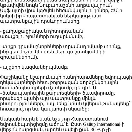
կթափվեն նույն Նուբարաշենի աղբավայրում։
Ասֆալտի վրա կգծվեն հեծանվային ուղիներ, ԵՄ-ը
կսկսի իր «հայաստանյան ներկայության»
պատրանքային դրսևորումները.
- քաղաքացիական դիտորդական
առաքելությունների ուղարկմամբ,
- փոքր դրամաշնորհների տրամադրմամբ (որոնք,
ինչպես միշտ, կնստեն մեր պաշտոնյաների
գրպաններում),
- այցերի կազմակերպմամբ։
Փաշինյանը կշարունակի հանդիպումները եվրոպացի
ղեկավարների հետ, բոլորազան գործընկերային
համաձայնագրերի մշակումը, դեպի ԵՄ
«ճանապարհային քարտեզների» ձևավորումը,
որպեսզի պահի այս պատրանքը մինչև
ընտրությունները, իսկ մենք նրան կվերանշանակենք՝
հուսալով, որ նա կավարտի սկսածը։
Սակայն հարկ է նաև նշել, որ Հայաստանում
եվրոսկեպտիցիզմը աճում է։ Ըստ Gallup International-ի
վերջին հարցման, արդեն ավելի քան 36 %-ը չի