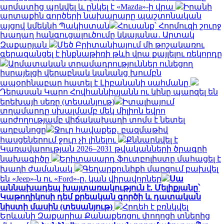
արմատից պոկվել և ընկել է «Mazda»-ի վրա
Իրանի
արտաքին գործերի նախարարը պաշտոնական
այցով կմեկնի Պակիստան
Հուսանք՝ Հորմուզի շուրջ
խաղաղ հանգուցալուծումը կկայանա․ Արտակ
Զաքարյան
Մեծ Բրիտանիայում մի թոշակառու
գերազանցել է ինքնաթիռի թևի վրա քայլելու ռեկորդը
Արմատական տրամադրություններ ունեցող
իսրայելցի վերաբնակ կանանց խումբն
ապօրինաբար հատել է Լիբանանի սահմանը
Դերասան Կարո Հովհաննիսյանն ու կինը պարզել են
երեխայի սեռը (տեսանյութ)
Իտալիայում
տղամարդը սխալմամբ մեկ միլիոն եվրո
արժողությամբ վիճակախաղի տոմս է նետել
աղբանոցը
Ջուր հավաքեք․ բազմաթիվ
հասցեներում ջուր չի լինելու
Քննարկվել է
Կառավարության 2026–2031 թվականների ծրագրի
նախագիծը
Երիտասարդ ֆուտբոլիստը մահացել է
խաղի ժամանակ
Գեղարքունիքի մարզում բախվել
են «Jeep»-ն ու «Ford»-ը. կան վիրավորներ
Սա
աննախադեպ խայտառակություն է. Մելիքյանը՝
Կաթողիկոսի դեմ քրեական գործի և դատական
նիստի մասին (տեսանյութ)
Հրդեհ է բռնկվել
Երևանի Զաքարիա Քանաքեռցու փողոցի տներից