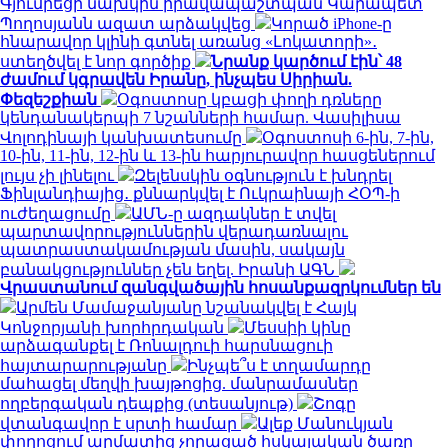
Գյումրեցի նախկին իրավապաշտպան Կարապետ
Պողոսյանն ազատ արձակվեց
Կորած iPhone-ը
հնարավոր կլինի գտնել առանց «Լոկատորի»․
ստեղծվել է նոր գործիք
Նրանք կարծում էին՝ 48
ժամում կգրավեն Իրանը, ինչպես Սիրիան.
Փեզեշքիան
Օգոստոսը կբացի փողի դռները
կենդանակերպի 7 նշանների համար. Վասիլիսա
Վոլոդինայի կանխատեսումը
Օգոստոսի 6-ին, 7-ին,
10-ին, 11-ին, 12-ին և 13-ին հարյուրավոր հասցեներում
լույս չի լինելու
Զելենսկին օգնություն է խնդրել
Ֆինլանդիայից․ քննարկվել է Ուկրաինայի ՀՕՊ-ի
ուժեղացումը
ԱՄՆ-ը ազդակներ է տվել
պարտավորություններին վերադառնալու
պատրաստակամության մասին, սակայն
բանակցություններ չեն եղել. Իրանի ԱԳՆ
Վրաստանում զանգվածային հոսանքազրկումներ են
Արմեն Մամաջանյանը նշանակվել է Հայկ
Կոնջորյանի խորհրդական
Մեսսիի կինը
արձագանքել է Ռոնալդուի հարսնացուի
հայտարարությանը
Ինչպե՞ս է տղամարդը
մահացել մեղվի խայթոցից. մանրամասներ
ողբերգական դեպքից (տեսանյութ)
Շոգը
վտանգավոր է սրտի համար
Ալեք Մանուկյան
փողոցում արմատից չորացած հսկայական ծառը