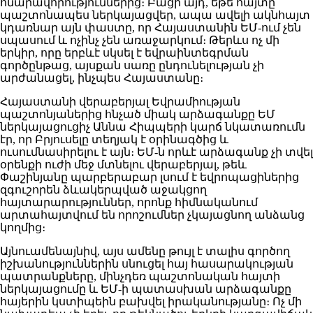
հնարավորություններից։ Բացի այդ, եթե հայտը
պաշտոնապես ներկայացվեր, ապա ավելի ակնհայտ
կդառնար այն փաստը, որ Հայաստանին ԵՄ-ում չեն
սպասում և ոչինչ չեն առաջարկում։ Թերևս ոչ մի
երկիր, որը երբևէ սկսել է եվրաինտեգրման
գործընթաց, այսքան սառը ընդունելության չի
արժանացել, ինչպես Հայաստանը։
Հայաստանի վերաբերյալ Եվրամիության
պաշտոնյաներից հնչած միակ արձագանքը ԵՄ
ներկայացուցիչ Աննա Հիպպերի կարճ նկատառումն
էր, որ Բրյուսելը տեղյակ է օրինագծից և
ուսումնասիրելու է այն։ ԵՄ-ն որևէ արձագանք չի տվել
օրենքի ուժի մեջ մտնելու վերաբերյալ, թեև
Փաշինյանը պարբերաբար լսում է եվրոպացիներից
զգուշորեն ձևակերպված աջակցող
հայտարարություններ, որոնք հիմնականում
արտահայտվում են որոշումներ չկայացնող անձանց
կողմից։
Այնուամենայնիվ, այս ամենը թույլ է տալիս գործող
իշխանություններին սնուցել հայ հասարակության
պատրանքները, մինչդեռ պաշտոնական հայտի
ներկայացումը և ԵՄ-ի պատասխան արձագանքը
հայերին կստիպեին բախվել իրականությանը։ Ոչ մի