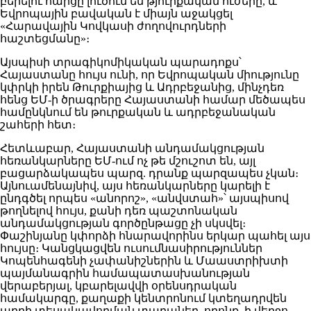
բերելու հարցը լուծում են թյուրքական ուժերը, և
Եվրոպային բավական է միայն աջակցել
«Հարավային Կովկասի ժողովուրդների
հաշտեցմանը»։
Այսպիսի տրագիկոմիկական պարադոքս՝
Հայաստանը հույս ունի, որ Եվրոպական միությունը
կփրկի իրեն Թուրքիայից և Ադրբեջանից, մինչդեռ
հենց ԵՄ-ի ծրագրերը Հայաստանի համար մեծապես
համընկնում են թուրքական և ադրբեջանական
շահերի հետ։
Հետևաբար, Հայաստանի անդամակցության
հեռանկարները ԵՄ-ում ոչ թե մշուշոտ են, այլ
բացարձակապես պարզ. դրանք պարզապես չկան։
Այնուամենայնիվ, այս հեռանկարները կարելի է
ընդգծել որպես «անորոշ», «անվստահ»՝ այսպիսով
թողնելով հույս, քանի դեռ պաշտոնական
անդամակցության գործընթացը չի սկսվել։
Փաշինյանը կփորձի հնարավորինս երկար պահել այս
հույսը։ Կանցկացվեն ուսումնասիրություններ
Կոպենհագենի չափանիշներին և Մաաստրիխտի
պայմանագրին համապատասխանության
վերաբերյալ, կբարելավվի օրենսդրական
համակարգը, քաղաքի կենտրոնում կտեղադրվեն
աղբի տեսակավորման տարաներ, որոնք, ի վերջո,