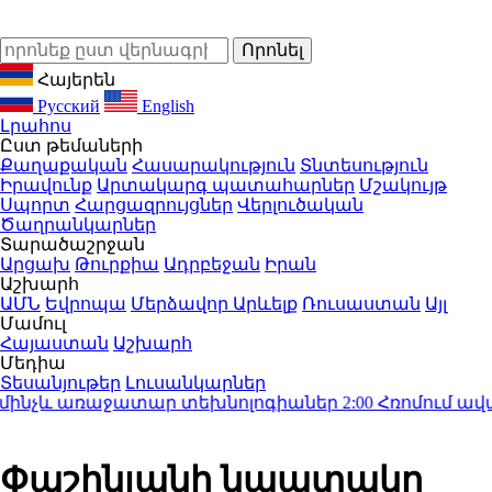
Հայերեն
Русский
English
Լրահոս
Ըստ թեմաների
Քաղաքական
Հասարակություն
Տնտեսություն
Իրավունք
Արտակարգ պատահարներ
Մշակույթ
Սպորտ
Հարցազրույցներ
Վերլուծական
Ծաղրանկարներ
Տարածաշրջան
Արցախ
Թուրքիա
Ադրբեջան
Իրան
Աշխարհ
ԱՄՆ
Եվրոպա
Մերձավոր Արևելք
Ռուսաստան
Այլ
Մամուլ
Հայաստան
Աշխարհ
Մեդիա
Տեսանյութեր
Լուսանկարներ
նչև առաջատար տեխնոլոգիաներ
2:00
Հռոմում ավարտվել
Փաշինյանի նպատակը