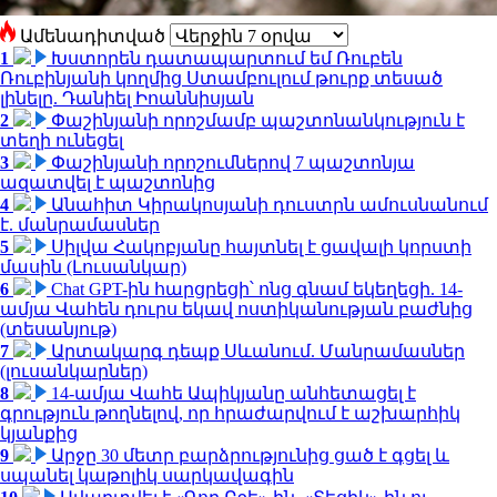
Ամենադիտված
1
Խստորեն դատապարտում եմ Ռուբեն
Ռուբինյանի կողմից Ստամբուլում թուրք տեսած
լինելը. Դանիել Իոաննիսյան
2
Փաշինյանի որոշմամբ պաշտոնանկություն է
տեղի ունեցել
3
Փաշինյանի որոշումներով 7 պաշտոնյա
ազատվել է պաշտոնից
4
Անահիտ Կիրակոսյանի դուստրն ամուսնանում
է. մանրամասներ
5
Սիլվա Հակոբյանը հայտնել է ցավալի կորստի
մասին (Լուսանկար)
6
Chat GPT-ին հարցրեցի՝ ոնց գնամ եկեղեցի. 14-
ամյա Վահեն դուրս եկավ ոստիկանության բաժնից
(տեսանյութ)
7
Արտակարգ դեպք Սևանում. Մանրամասներ
(լուսանկարներ)
8
14-ամյա Վահե Ապիկյանը անհետացել է
գրություն թողնելով, որ հրաժարվում է աշխարհիկ
կյանքից
9
Արջը 30 մետր բարձրությունից ցած է գցել և
սպանել կաթոլիկ սարկավագին