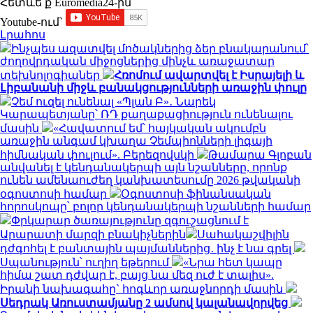
Հետևե՛ք Euromedia24-ին
Youtube-ում`
Լրահոս
Ինչպես ազատվել մոծակներից ձեր բնակարանում՝
ժողովրդական միջոցներից մինչև առաջատար
տեխնոլոգիաներ
Հռոմում ավարտվել է Իսրայելի և
Լիբանանի միջև բանակցությունների առաջին փուլը
Չեմ ուզել ունենալ «Պլան Բ»․ Նարեկ
Կարապետյանը՝ ՌԴ քաղաքացիություն ունենալու
մասին
«Հավատում եմ՝ հայկական ակումբն
առաջին անգամ կխաղա Չեմպիոնների լիգայի
հիմնական փուլում». Բերեզովսկի
Թամարա Գլոբան
անվանել է կենդանակերպի այն նշանները, որոնք
ունեն ամենաուժեղ կանխատեսումը 2026 թվականի
օգոստոսի համար
Օգոստոսի ֆինանսական
հորոսկոպը՝ բոլոր կենդանակերպի նշանների համար
Փրկարար ծառայությունը զգուշացնում է
Արարատի մարզի բնակիչներին
Սահակաշվիլին
դժգոհել է բանտային պայմաններից․ ինչ է նա գրել
Սպանություն՝ ուղիղ եթերում
«Նրա հետ կապը
հիմա շատ դժվար է, բայց նա մեզ ուժ է տալիս».
Իրանի նախագահը` հոգևոր առաջնորդի մասին
Սեդրակ Առուստամյանը 2 ամսով կալանավորվեց