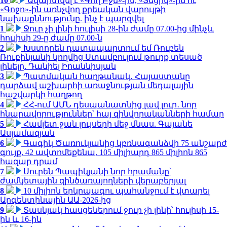
10
Ավարտվել է «Գող Բջե»-ին, «Տեցիկ»-ին ու
«Գոջո»-ին առնչվող քրեական վարույթի
նախաքննությունը. ինչ է պարզվել
1
Ջուր չի լինի հուլիսի 28-ին ժամը 07.00-ից մինչև
հուլիսի 29-ը ժամը 07.00-ն
2
Խստորեն դատապարտում եմ Ռուբեն
Ռուբինյանի կողմից Ստամբուլում թուրք տեսած
լինելը. Դանիել Իոաննիսյան
3
Պատմական հաղթանակ․ Հայաստանը
դարձավ աշխարհի առաջնության մեդալային
հաշվարկի հաղթող
4
ՀՀ-ում ԱՄՆ դեսպանատնից լավ լուր․ նոր
հնարավորություններ՝ հայ զինվորականների համար
5
Համլետ ջան լույսերի մեջ մնաս. Գայանե
Ասլամազյան
6
Գագիկ Ծառուկյանից կբռնագանձվի 75 անշարժ
գույք, 42 ավտոմեքենա, 105 միլիարդ 865 միլիոն 865
հազար դրամ
7
Սուրեն Պապիկյանի նոր հրամանը՝
ժամկետային զինծառայողների վերաբերյալ
8
10 միլիոն երկրպագու պահանջում է վտարել
Արգենտինային ԱԱ-2026-ից
9
Տասնյակ հասցեներում ջուր չի լինի՝ հուլիսի 15-
ին և 16-ին