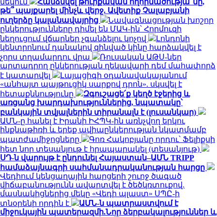
մեկում
Հանձնվել թուրքական ողորմածությա՞նը,
թե՞ պայքարել մինչև վերջ. Ավետիք Չալաբյանի
ուղերձը կալանավայրից
Նավագնացության խոշոր
ընկերությունները դիմել են ՄԱԿ-ին՝ Հորմուզի
նեղուցում վճարներ չգանձելու կոչով
Լոնդոնի
կենտրոնում դանակով զինված կինը հարձակվել է
չորս տղամարդու վրա
Ռուսական ԱԹՍ-ներ
արտադրող ընկերության ղեկավարի դեմ մահափորձ
է կատարվել
Լայպցիգի օդանավակայանում
«անհայտ պայթուցիկ սարքով դրոն». սկսվել է
հետաքննությունը
Զգուշացե՛ք կեղծ էջերից և
առցանց խարդախություններից, նպատակը՝
բանկային տվյալներին տիրանալն է (լուսանկար)
ԱՄՆ-ը հանել է Իրանի ԻՀՊԿ-ին առնչվող երկու
ինքնաթիռի և երեք ավիաընկերության նկատմամբ
պատժամիջոցները
Գոռ Հակոբյանը որդու՝ Ֆելիքսի
հետ նոր տեսանյութ է հրապարակել (տեսանյութ)
ՍԴ-ն վարույթ է ընդունել Հայաստան–ԱՄՆ TRIPP
համաձայնագրի սահմանադրականության հարցը
Վեդիում կենցաղային հարցերի շուրջ ծագած
վիճաբանությունն ավարտվել է ծեծկռտուքով.
մասնակիցներից մեկը «Վեդի պլաստ» ՍՊԸ-ի
տնօրենի որդին է
ԱՄՆ-ն պատրաստվում է
միջուկային պատերազմի.Նոր ձերբակալություններ և