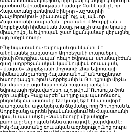
առանձնահատկություն, որը գնալով ավելի կարևոր է
դառնում Եվրամիության համար։ Բանն այն չէ, որ
Հայաստանը գտնվում է ինչ-որ «աշխարհի
խաչմերուկում» (փաստացի՝ ոչ), այլ այն, որ
Հայաստանի տարածքն է բաժանում Թուրքիան և
Ադրբեջանի հիմնական մասը, թույլ չի տալիս նրանց
միավորվել, և Եվրոպան շատ կցանկանար վերացնել
այդ խոչընդոտը։
Ի՞նչ նպատակով։ Եվրոպան ցանկանում է
անցկացնել գազատար Ադրբեջանի տարածքով
դեպի Թուրքիա, ապա՝ դեպի Եվրոպա, ստանալ էժան
գազ՝ ադրբեջանական կամ նույնիսկ ռուսական,
«լվացած» Ադրբեջանի միջոցով։ Ահա Եվրոպայի
հիմնական շահերը Հայաստանում՝ անխոչընդոտ
հաղորդակցություն Ադրբեջանի և Թուրքիայի միջև։
Այս մասին բացահայտորեն հայտարարել են
եվրոպացի ղեկավարներ, այդ թվում՝ Ուրսուլա ֆոն
դեր Լայենը։ Բայց արժե՞ արդյոք այս պատճառով
ընդունել Հայաստանը ԵՄ կազմ, եթե հնարավոր է
պարզապես աջակցել այն ճնշմանը, որը Թուրքիան և
Ադրբեջանը արդեն իրականացնում են Հայաստանի
վրա, և պահանջել «Զանգեզուրի միջանցքի»
բացումը։ Եվրոպան հենց այս ուղով էլ շարժվում է։
Իսկ Հայաստանը ռուսական ազդեցությունից դուրս