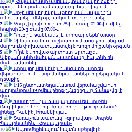
10
Հայաստանի ամենավտանգավոր օձերը.
որտեղ են դրանք ամենաշատը հանդիպում
1
Սոչի մեկնող ինքնաթիռը ճանապարհին
անցկացրել է մեկ օր, սակայն տեղ չի հասել
2
Ջուր չի լինի հուլիսի 28-ին ժամը 07.00-ից մինչև
հուլիսի 29-ը ժամը 07.00-ն
3
Ռուբլին թանկացել է․ փոխարժեքն՝ այսօր
4
Չինաստանում աշխարհում առաջին անգամ
մարդուն փոխպատվաստվել է խոզի մի քանի օրգան
5
Ո՞րն է սիրված արտիստ Արտաշես
Ալեքսանյանի մահվան պատճառը. հայտնի են
մանրամասներ
6
Նորայրը մեկնել էր հանգստի, արդեն
վերադառնում է. նոր մանրամասներ՝ ողբերգական
դեպքից
7
1/15 ընտրատեղամասում վերահաշվարկի
արդյունքում 19 քվեաթերթիկներից 7-ը ճանաչվել է
վավեր
8
Խստորեն դատապարտում եմ Ռուբեն
Ռուբինյանի կողմից Ստամբուլում թուրք տեսած
լինելը. Դանիել Իոաննիսյան
9
Շառաչուն ապտակ՝ «զորավար» Սուրեն
Պապիկյանին․ «Հրապարակ»
10
Ավտոմեքենայում հայտնաբերվել է