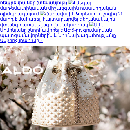
ռեպրեսիաներ (տեսանյութ)
4 մեդալ՝
մաթեմատիկական միջազգային ուսանողական
օլիմպիադայում
Հարավային Կորեայում շոգից 21
մարդ է մահացել. հայտարարվել է եղանակային
վտանգի առավելագույն մակարդակ
Ալեն
Սիմոնյանը շնորհավորել է ԱԺ 9-րդ գումարման
պատգամավորներին և նոր նախագահությանը
Ամբողջ լրահոսը »