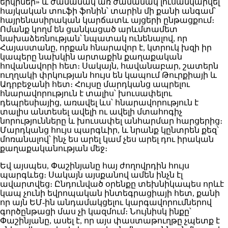
երկրներ» և ժամանակ առ ժամանակ լուսանկարվել
հայկական տուֆի ֆոնին՝ տարին մի քանի անգամ՝
հայրենասիրական կարճատև այցերի ընթացքում։
Ոմանք կողմ են ցանկացած արևմտամետ
նախաձեռնության՝ նպատակ ունենալով, որ
Հայաստանը, որքան հնարավոր է, կտրուկ խզի իր
կապերը նախկին արտաքին քաղաքական
հովանավորի հետ։ Սակայն, հավանաբար, շատերն
ուղղակի փրկության հույս են կապում Թուրքիայի և
Ադրբեջանի հետ։ Հույսը մարդկանց ապրելու
հնարավորություն է տալիս՝ խուսափելու
դեպրեսիայից, առավել ևս՝ հնարավորություն է
տալիս անտեսել ավելի ու ավելի մտահոգիչ
նորությունները և խուսափել անհարմար հարցերից։
Մարդկանց հույս պարգևիր, և նրանք կընտրեն քեզ՝
մոռանալով՝ ինչ ես արել կամ չես արել դու իրական
քաղաքականության մեջ։
Եվ այսպես, Փաշինյանը հայ ժողովրդին հույս
պարգևեց։ Սակայն այսքանով ամեն ինչն էլ
ավարտվեց։ Ընդունված օրենքը տեխնիկապես որևէ
կապ չունի եվրոպական ինտեգրացիայի հետ, քանի
որ այն ԵՄ-ին անդամակցելու կարգավորումներով
գործընթացի մաս չի կազմում։ Նույնիսկ ինքը՝
Փաշինյանը, ասել է, որ այս փաստաթուղթը չպետք է