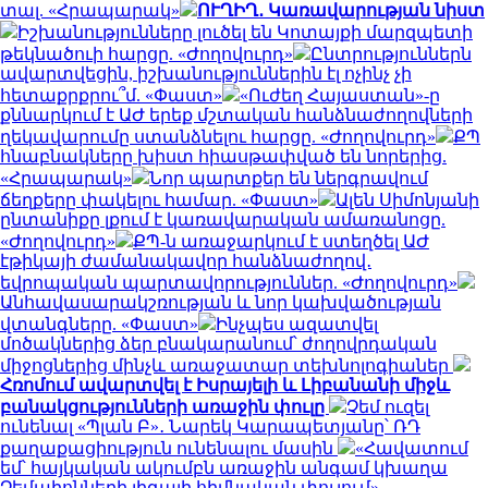
տալ. «Հրապարակ»
ՈՒՂԻՂ․ Կառավարության նիստ
Իշխանությունները լուծել են Կոտայքի մարզպետի
թեկնածուի հարցը. «Ժողովուրդ»
Ընտրություններն
ավարտվեցին, իշխանություններին էլ ոչինչ չի
հետաքրքրու՞մ. «Փաստ»
«Ուժեղ Հայաստան»-ը
քննարկում է ԱԺ երեք մշտական հանձնաժողովների
ղեկավարումը ստանձնելու հարցը. «Ժողովուրդ»
ՔՊ
հնաբնակները խիստ հիասթափված են նորերից.
«Հրապարակ»
Նոր պարտքեր են ներգրավում
ճեղքերը փակելու համար. «Փաստ»
Ալեն Սիմոնյանի
ընտանիքը լքում է կառավարական ամառանոցը.
«Ժողովուրդ»
ՔՊ-ն առաջարկում է ստեղծել ԱԺ
էթիկայի ժամանակավոր հանձնաժողով․
եվրոպական պարտավորություններ. «Ժողովուրդ»
Անհավասարակշռության և նոր կախվածության
վտանգները. «Փաստ»
Ինչպես ազատվել
մոծակներից ձեր բնակարանում՝ ժողովրդական
միջոցներից մինչև առաջատար տեխնոլոգիաներ
Հռոմում ավարտվել է Իսրայելի և Լիբանանի միջև
բանակցությունների առաջին փուլը
Չեմ ուզել
ունենալ «Պլան Բ»․ Նարեկ Կարապետյանը՝ ՌԴ
քաղաքացիություն ունենալու մասին
«Հավատում
եմ՝ հայկական ակումբն առաջին անգամ կխաղա
Չեմպիոնների լիգայի հիմնական փուլում».