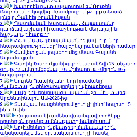
հուլիսի 29-ը ժամը 07.00-ն
2
Խստորեն դատապարտում եմ Ռուբեն
Ռուբինյանի կողմից Ստամբուլում թուրք տեսած
լինելը. Դանիել Իոաննիսյան
3
Պատմական հաղթանակ․ Հայաստանը
դարձավ աշխարհի առաջնության մեդալային
հաշվարկի հաղթող
4
ՀՀ-ում ԱՄՆ դեսպանատնից լավ լուր․ նոր
հնարավորություններ՝ հայ զինվորականների համար
5
Համլետ ջան լույսերի մեջ մնաս. Գայանե
Ասլամազյան
6
Գագիկ Ծառուկյանից կբռնագանձվի 75 անշարժ
գույք, 42 ավտոմեքենա, 105 միլիարդ 865 միլիոն 865
հազար դրամ
7
Սուրեն Պապիկյանի նոր հրամանը՝
ժամկետային զինծառայողների վերաբերյալ
8
10 միլիոն երկրպագու պահանջում է վտարել
Արգենտինային ԱԱ-2026-ից
9
Տասնյակ հասցեներում ջուր չի լինի՝ հուլիսի 15-
ին և 16-ին
10
Հայաստանի ամենավտանգավոր օձերը.
որտեղ են դրանք ամենաշատը հանդիպում
1
Սոչի մեկնող ինքնաթիռը ճանապարհին
անցկացրել է մեկ օր, սակայն տեղ չի հասել