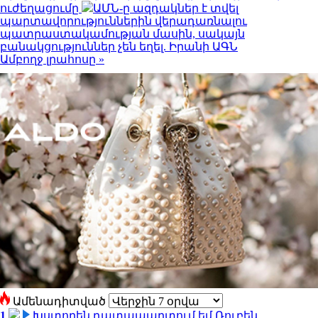
ուժեղացումը
ԱՄՆ-ը ազդակներ է տվել
պարտավորություններին վերադառնալու
պատրաստակամության մասին, սակայն
բանակցություններ չեն եղել. Իրանի ԱԳՆ
Ամբողջ լրահոսը »
Ամենադիտված
1
Խստորեն դատապարտում եմ Ռուբեն