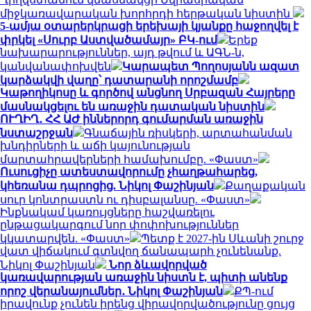
միջկառավարական խորհրդի հերթական նիստին
5-ամյա օտարերկրացի երեխայի կյանքը հաջողվել է
փրկել «Սուրբ Աստվածամայր» ԲԿ-ում
Երեք
նախարարություններ, այդ թվում և ԱԳՆ-ն,
կանվանափոխվեն
Կարապետ Պողոսյանն ազատ
կարձակվի վաղը՝ դատարանի որոշմամբ
Կաթողիկոսը և գործով անցնող Սրբազան Հայրերը
մասնակցելու են առաջին դատական նիստին
ՈՒՂԻՂ․ ՀՀ ԱԺ իններորդ գումարման առաջին
նստաշրջան
Գնաճային ռիսկերի, արտահանման
խնդիրների և աճի կայունության
մարտահրավերների համախումբը. «Փաստ»
Ուսուցիչը ատեստավորումը չհաղթահարեց,
կհեռանա դպրոցից. Նիկոլ Փաշինյան
Քաղաքական
սուր կոնտրաստն ու դիսբալանսը. «Փաստ»
Ինքնակամ կառույցները հաշվառելու
ընթացակարգում նոր փոփոխություններ
կկատարվեն. «Փաստ»
Պետք է 2027-ին Սևանի շուրջ
վատ վիճակում գտնվող ճանապարհ չունենանք.
Նիկոլ Փաշինյան
Նոր ձևավորված
կառավարության առաջին նիստն է, պիտի անենք
որոշ վերանայումներ․ Նիկոլ Փաշինյան
ՔՊ-ում
իրավունք չունեն իրենց վիրավորվածությունը ցույց