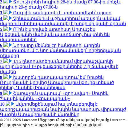
2
Ջուր չի լինի հուլիսի 28-ին ժամը 07.00-ից մինչև
հուլիսի 29-ը ժամը 07.00-ն
3
Ռուբլին թանկացել է․ փոխարժեքն՝ այսօր
4
Չինաստանում աշխարհում առաջին անգամ
մարդուն փոխպատվաստվել է խոզի մի քանի օրգան
5
Ո՞րն է սիրված արտիստ Արտաշես
Ալեքսանյանի մահվան պատճառը. հայտնի են
մանրամասներ
6
Նորայրը մեկնել էր հանգստի, արդեն
վերադառնում է. նոր մանրամասներ՝ ողբերգական
դեպքից
7
1/15 ընտրատեղամասում վերահաշվարկի
արդյունքում 19 քվեաթերթիկներից 7-ը ճանաչվել է
վավեր
8
Խստորեն դատապարտում եմ Ռուբեն
Ռուբինյանի կողմից Ստամբուլում թուրք տեսած
լինելը. Դանիել Իոաննիսյան
9
Շառաչուն ապտակ՝ «զորավար» Սուրեն
Պապիկյանին․ «Հրապարակ»
10
Ավտոմեքենայում հայտնաբերվել է
առողջապահության նախկին նախարար, վիրաբույժ
Գագիկ Ստամբուլցյանի մարմինը
© 2011-2026 Lurer.com Մեջբերումներ անելիս ակտիվ հղումը Lurer.com-
ին պարտադիր է: Կայքի հոդվածների մասնակի կամ