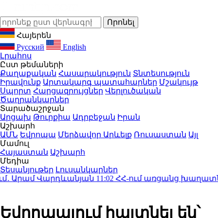
Հայերեն
Русский
English
Լրահոս
Ըստ թեմաների
Քաղաքական
Հասարակություն
Տնտեսություն
Իրավունք
Արտակարգ պատահարներ
Մշակույթ
Սպորտ
Հարցազրույցներ
Վերլուծական
Ծաղրանկարներ
Տարածաշրջան
Արցախ
Թուրքիա
Ադրբեջան
Իրան
Աշխարհ
ԱՄՆ
Եվրոպա
Մերձավոր Արևելք
Ռուսաստան
Այլ
Մամուլ
Հայաստան
Աշխարհ
Մեդիա
Տեսանյութեր
Լուսանկարներ
մ․ Արամ Վարդևանյան
11:02
ՀՀ-ում առցանց խաղատների
Եվրոպայում հայտնել են՝