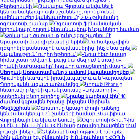
Բերեզովսկի
Թամարա Գլոբան անվանել է
կենդանակերպի այն նշանները, որոնք ունեն
ամենաուժեղ կանխատեսումը 2026 թվականի
օգոստոսի համար
Օգոստոսի ֆինանսական
հորոսկոպը՝ բոլոր կենդանակերպի նշանների համար
Փրկարար ծառայությունը զգուշացնում է
Արարատի մարզի բնակիչներին
Սահակաշվիլին
դժգոհել է բանտային պայմաններից․ ինչ է նա գրել
Սպանություն՝ ուղիղ եթերում
«Նրա հետ կապը
հիմա շատ դժվար է, բայց նա մեզ ուժ է տալիս».
Իրանի նախագահը` հոգևոր առաջնորդի մասին
Սեդրակ Առուստամյանը 2 ամսով կալանավորվեց
Գյումրեցի նախկին իրավապաշտպան Կարապետ
Պողոսյանն ազատ արձակվեց
Կորած iPhone-ը
հնարավոր կլինի գտնել առանց «Լոկատորի»․
ստեղծվել է նոր գործիք
Նրանք կարծում էին՝ 48
ժամում կգրավեն Իրանը, ինչպես Սիրիան.
Փեզեշքիան
Օգոստոսը կբացի փողի դռները
կենդանակերպի 7 նշանների համար. Վասիլիսա
Վոլոդինայի կանխատեսումը
Օգոստոսի 6-ին, 7-ին,
10-ին, 11-ին, 12-ին և 13-ին հարյուրավոր հասցեներում
լույս չի լինելու
Զելենսկին օգնություն է խնդրել
Ֆինլանդիայից․ քննարկվել է Ուկրաինայի ՀՕՊ-ի