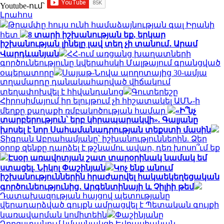
Youtube-ում`
Լրահոս
Թրամփը հույս ունի համաձայնության գալ Իրանի
հետ
8 տարի իշխանության եք, երկար
իշխանության լինելը լավ տեղ չի տանում․ Արամ
Վարդևանյան
ՀՀ-ում առցանց խաղատների
գործունեությունը կվերահսկի Մալթայում գրանցված
օպերատորը
Սայաթ-Նովա պողոտայից 30-ամյա
տղամարդը դանակահարված վիճակում
տեղափոխվել է հիվանդանոց
Գուտերեշը
Հիրոսիմայում իր ելույթում չի հիշատակել ԱՄՆ-ի
մեղքը քաղաքի ռմբակոծության համար
«Ի՞նչ
տարբերություն՝ երբ կհրապարակվի». Գալյանը
խոսել է նոր Սահամանադրության տեքստի մասին
Տիգրան Աբրահամյանը՝ իշխանություններին. Ձեր
օրոք զենքը դարձել է թշնամու ավար, դեռ խոսո՞ւմ եք
Էսօր առավոտյան շատ տարօրինակ նամակ եմ
ստացել. Նիկոլ Փաշինյան
Կոչ ենք անում
իշխանություններին հրաժարվել հակաեկեղեցական
գործունեությունից․ Արգենտինայի և Չիլիի թեմ
Դատախազության հայցով պետությանը
վերադարձված գույքն ամրացվել է Պետական գույքի
կառավարման կոմիտեին
Փաշինյանը
Ղրղզստանում կմասնակցի Եվրասիական