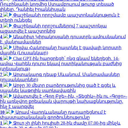
Ռուբինյանի կողմից Ստամբուլում թուրք տեսած
լինելը. Դանիել Իոաննիսյան
2
Փաշինյանի որոշմամբ պաշտոնանկություն է
տեղի ունեցել
3
Փաշինյանի որոշումներով 7 պաշտոնյա
ազատվել է պաշտոնից
4
Անահիտ Կիրակոսյանի դուստրն ամուսնանում
է. մանրամասներ
5
Սիլվա Հակոբյանը հայտնել է ցավալի կորստի
մասին (Լուսանկար)
6
Chat GPT-ին հարցրեցի՝ ոնց գնամ եկեղեցի. 14-
ամյա Վահեն դուրս եկավ ոստիկանության բաժնից
(տեսանյութ)
7
Արտակարգ դեպք Սևանում. Մանրամասներ
(լուսանկարներ)
8
Արջը 30 մետր բարձրությունից ցած է գցել և
սպանել կաթոլիկ սարկավագին
9
Ավարտվել է «Գող Բջե»-ին, «Տեցիկ»-ին ու «Գոջո»-
ին առնչվող քրեական վարույթի նախաքննությունը.
ինչ է պարզվել
10
Արամ Վարդևանյանը դադարեցնում է
փաստաբանական գործունեությունը
1
Ջուր չի լինի հուլիսի 28-ին ժամը 07.00-ից մինչև