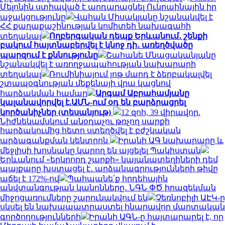
Մելոնին ստիպված է արդարացնել Ուկրաինային իր
աջակցությունը
Վահան Միսակյանը նշանակվել է
ՀՀ քաղաքաշինության կոմիտեի նախագահի
տեղակալ
Ողբերգական դեպք Երևանում․ շենքի
բակում հայտնաբերվել է կնոջ դի․ առեղծվածը
պարզում է քննությունը
Շահանե Մնացականյանը
նշանակվել է առողջապահության նախարարի
տեղակալ
Ռումինիայում յոթ մարդ է ձերբակալվել
շտապօգնության մեքենայի վրա կացնով
հարձակման համար
Արգամ Աբրահամյանը
կալանավորվել է.ԱՄՆ-ում օդ են բարձրացրել
կործանիչներ (տեսանյութ)
12 զոհ, 39 վիրավոր.
Նիժնեկամսկում անօդաչու թռչող սարքի
հարձակումից հետո ստեղծվել է բժշկական
արձագանքման կենտրոն
Իրանի ԱԳ նախարարը և
մեջլիսի խոսնակը կարող են այցելել Պակիստան
Երևանում «երկրորդ շարքի» կայանատեղիների դեմ
պայքարը խստացել է․ արձանագրությունների թիվը
աճել է 172%-ով
Պահպանե՛ք հրդեհային
անվտանգության կանոնները․ ՆԳՆ ՓԾ իրազեկման
միջոցառումները շարունակվում են
Չեռնոբիլի ԱԷԿ-ը
սկսել են նախապատրաստել հնարավոր մարտական
գործողությունների
Իրանի ԱԳՆ-ը հայտարարել է, որ