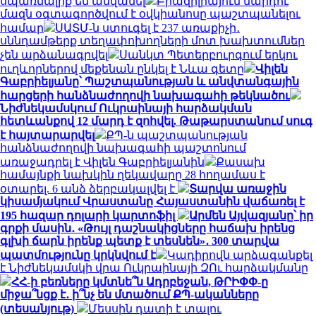
սպառնալիք են անվանել
Բրազիլիայում մարդու
մազն օգտագործվում է օվկիանոսը պաշտպանելու
համար
ՍԱՏՄ-ն ստուգել է 237 առաքիչի․
սննդամթերք տեղափոխողների մոտ խախտումներ
չեն արձանագրվել
Սանկտ Պետերբուրգում երկու
ուղևորներով մեքենան ընկել է Նևա գետը
Վիլեն
Գաբրիելյանը՝ Պաշտպանության և անվտանգային
հարցերի հանձնաժողովի նախագահի թեկնածու
Նիժնեկամսկում Ուկրաինայի հարձակման
հետևանքով 12 մարդ է զոհվել. Թաթարստանում սուգ
է հայտարարվել
ՔՊ-ն պաշտպանության
հանձնաժողովի նախագահի պաշտոնում
առաջադրել է Վիլեն Գաբրիելյանին
Քասախ
համայնքի նախկին ղեկավարը 28 հողամաս է
օտարել. 6 անձ ձերբակալվել է
Տարվա առաջին
կիսամյակում Վրաստանը Հայաստանին վաճառել է
195 հազար դոլարի կարտոֆիլ
Արմեն Այվազյանը՝ իր
գրքի մասին․ «Թույլ դաշնակիցները հաճախ իրենց
գլխի ճարն իրենք պետք է տեսնեն»․ 300 տարվա
պատմությունը կրկնվում է
Կադիրովն արձագանքել
է Նիժնեկամսկի վրա Ուկրաինայի ԶՈւ հարձակմանը
ՀՀ-ի բեռները կմտնե՞ն Ադրբեջան, ԹՐԻՓՓ-ը
միջա՞նցք է․ ի՞նչ են մտածում ՔՊ-ականները
(տեսանյութ)
Մեսսին դատի է տալու