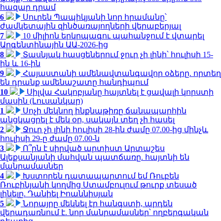
հազար դրամ
6
Սուրեն Պապիկյանի նոր հրամանը՝
ժամկետային զինծառայողների վերաբերյալ
7
10 միլիոն երկրպագու պահանջում է վտարել
Արգենտինային ԱԱ-2026-ից
8
Տասնյակ հասցեներում ջուր չի լինի՝ հուլիսի 15-
ին և 16-ին
9
Հայաստանի ամենավտանգավոր օձերը. որտեղ
են դրանք ամենաշատը հանդիպում
10
Սիլվա Հակոբյանը հայտնել է ցավալի կորստի
մասին (Լուսանկար)
1
Սոչի մեկնող ինքնաթիռը ճանապարհին
անցկացրել է մեկ օր, սակայն տեղ չի հասել
2
Ջուր չի լինի հուլիսի 28-ին ժամը 07.00-ից մինչև
հուլիսի 29-ը ժամը 07.00-ն
3
Ո՞րն է սիրված արտիստ Արտաշես
Ալեքսանյանի մահվան պատճառը. հայտնի են
մանրամասներ
4
Խստորեն դատապարտում եմ Ռուբեն
Ռուբինյանի կողմից Ստամբուլում թուրք տեսած
լինելը. Դանիել Իոաննիսյան
5
Նորայրը մեկնել էր հանգստի, արդեն
վերադառնում է. նոր մանրամասներ՝ ողբերգական