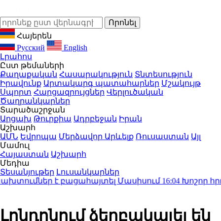
Հայերեն
Русский
English
Լրահոս
Ըստ թեմաների
Քաղաքական
Հասարակություն
Տնտեսություն
Իրավունք
Արտակարգ պատահարներ
Մշակույթ
Սպորտ
Հարցազրույցներ
Վերլուծական
Ծաղրանկարներ
Տարածաշրջան
Արցախ
Թուրքիա
Ադրբեջան
Իրան
Աշխարհ
ԱՄՆ
Եվրոպա
Մերձավոր Արևելք
Ռուսաստան
Այլ
Մամուլ
Հայաստան
Աշխարհ
Մեդիա
Տեսանյութեր
Լուսանկարներ
տումներ է բացահայտել Մասիսում
16:04
Խոշոր հրդեհ՝
Լոնդոնում ձերբակալել են