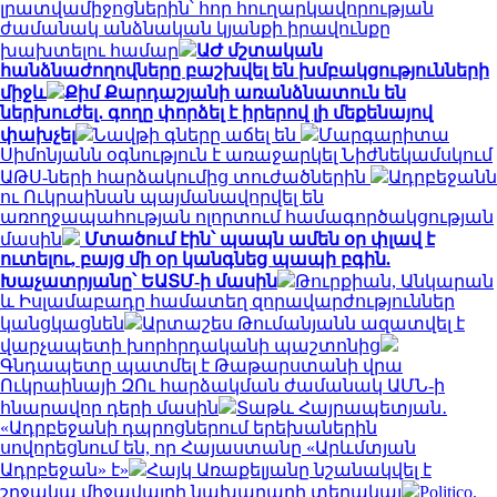
լրատվամիջոցներին՝ հոր հուղարկավորության
ժամանակ անձնական կյանքի իրավունքը
խախտելու համար
ԱԺ մշտական
հանձնաժողովները բաշխվել են խմբակցությունների
միջև
Քիմ Քարդաշյանի առանձնատուն են
ներխուժել․ գողը փորձել է իրերով լի մեքենայով
փախչել
Նավթի գները աճել են
Մարգարիտա
Սիմոնյանն օգնություն է առաջարկել Նիժնեկամսկում
ԱԹՍ-ների հարձակումից տուժածներին
Ադրբեջանն
ու Ուկրաինան պայմանավորվել են
առողջապահության ոլորտում համագործակցության
մասին
Մտածում էին՝ պապն ամեն օր փլավ է
ուտելու, բայց մի օր կանգնեց պապի բգին.
Խաչատրյանը՝ ԵԱՏՄ-ի մասին
Թուրքիան, Անկարան
և Իսլամաբադը համատեղ զորավարժություններ
կանցկացնեն
Արտաշես Թումանյանն ազատվել է
վարչապետի խորհրդականի պաշտոնից
Գնդապետը պատմել է Թաթարստանի վրա
Ուկրաինայի ԶՈւ հարձակման ժամանակ ԱՄՆ-ի
հնարավոր դերի մասին
Տաթև Հայրապետյան․
«Ադրբեջանի դպրոցներում երեխաներին
սովորեցնում են, որ Հայաստանը «Արևմտյան
Ադրբեջան» է»
Հայկ Առաքելյանը նշանակվել է
շրջակա միջավայրի նախարարի տեղակալ
Politico.