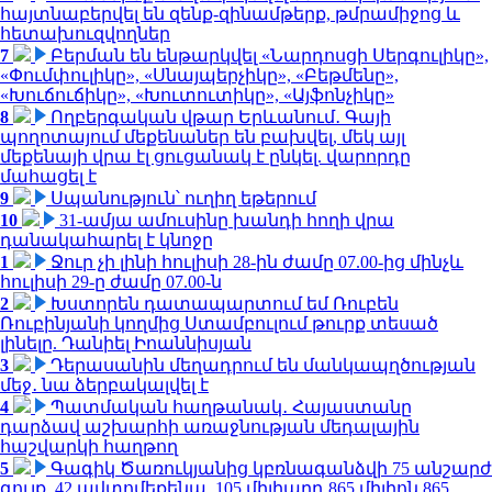
հայտնաբերվել են զենք-զինամթերք, թմրամիջոց և
հետախուզվողներ
7
Բերման են ենթարկվել «Նարդոսցի Սերգուլիկը»,
«Փումփուլիկը», «Սնայպերչիկը», «Բեթմենը»,
«Խուճուճիկը», «Խուտուտիկը», «Այֆոնչիկը»
8
Ողբերգական վթար Երևանում․ Գայի
պողոտայում մեքենաներ են բախվել, մեկ այլ
մեքենայի վրա էլ ցուցանակ է ընկել. վարորդը
մահացել է
9
Սպանություն՝ ուղիղ եթերում
10
31-ամյա ամուսինը խանդի հողի վրա
դանակահարել է կնոջը
1
Ջուր չի լինի հուլիսի 28-ին ժամը 07.00-ից մինչև
հուլիսի 29-ը ժամը 07.00-ն
2
Խստորեն դատապարտում եմ Ռուբեն
Ռուբինյանի կողմից Ստամբուլում թուրք տեսած
լինելը. Դանիել Իոաննիսյան
3
Դերասանին մեղադրում են մանկապղծության
մեջ․ նա ձերբակալվել է
4
Պատմական հաղթանակ․ Հայաստանը
դարձավ աշխարհի առաջնության մեդալային
հաշվարկի հաղթող
5
Գագիկ Ծառուկյանից կբռնագանձվի 75 անշարժ
գույք, 42 ավտոմեքենա, 105 միլիարդ 865 միլիոն 865