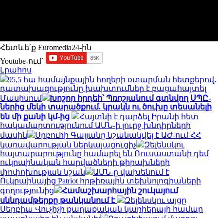
Հետևե՛ք Euromedia24-ին
Youtube-ում`
Լրահոս
95,5 հա համայնքային հողերի օտարման հետքերով․
դատախազությունը խախտումներ է բացահայտել
Մասիսում
Խոշոր հրդեհ՝ Պռոշյանում գտնվող ՍՊԸ-
ներից մեկի տարածքում. կրակն ու ծուխը տեսանելի
են մի քանի կմ-ից
Հայտնի է դարձել Իրանի հետ
հակամարտությունում ԱՄՆ-ի լուրջ խնդիրների
մասին
Սրբուհի Գալյանը նշանակվել է ԱԺ-ում ՀՀ
կառավարության ներկայացուցիչ
Զելենսկու
հայտարարությունը համարել են Ռուսաստանի դեմ
ուկրաինական հարվածների թիրախների
փոփոխության նշան
ԱՄՆ-ը վախենում է
Ուկրաինայից Patriot հրթիռային տեխնոլոգիաների
գողությունից
Համաշխարհային շուկայում
սննդամթերքը թանկանում է
Զելենսկու այցը
Սերբիա Վուչիչի քաղաքական կարիերայի համար