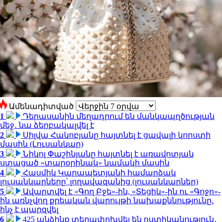
Ամենադիտված
1
Դերասանին մեղադրում են մանկապղծության
մեջ․ նա ձերբակալվել է
2
Սիլվա Հակոբյանը հայտնել է ցավալի կորստի
մասին (Լուսանկար)
3
Նիկոլ Փաշինյանը հայտնել է առավոտյան
ստացած «տարօրինակ» նամակի մասին
4
Հասմիկ Կարապետյանի համարձակ
լուսանկարները՝ լողավազանից (լուսանկարներ)
5
Ավարտվել է «Գող Բջե»-ին, «Տեցիկ»-ին ու «Գոջո»-
ին առնչվող քրեական վարույթի նախաքննությունը.
ինչ է պարզվել
6
425 անձինք տեղափոխվել են ոստիկանություն․