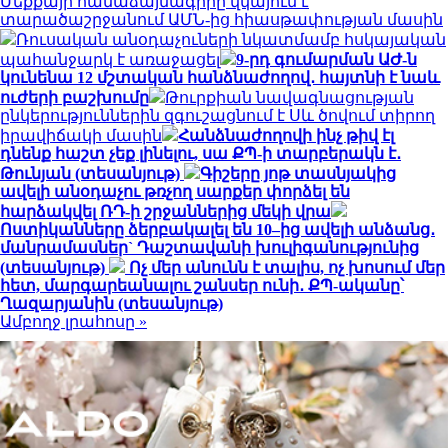
Մեքքայի համաձայնագիրը վկայում է
տարածաշրջանում ԱՄՆ-ից հիասթափության մասին
Ռուսական անօդաչուների նկատմամբ հսկայական
պահանջարկ է առաջացել
9-րդ գումարման ԱԺ-ն
կունենա 12 մշտական հանձնաժողով․ հայտնի է նաև
ուժերի բաշխումը
Թուրքիան նավագնացության
ընկերություններին զգուշացնում է Սև ծովում տիրող
իրավիճակի մասին
Հանձնաժողովի ինչ թիվ էլ
դնենք հաշտ չեք լինելու, սա ՔՊ-ի տարբերակն է․
Թունյան (տեսանյութ)
Գիշերը յոթ տասնյակից
ավելի անօդաչու թռչող սարքեր փորձել են
հարձակվել ՌԴ-ի շրջաններից մեկի վրա
Ոստիկանները ձերբակալել են 10–ից ավելի անձանց․
մանրամասներ` Դաշտավանի խուլիգանությունից
(տեսանյութ)
Ոչ մեր անունն է տալիս, ոչ խոսում մեր
հետ, մարգարեանալու շանսեր ունի․ ՔՊ-ականը՝
Ղազարյանին (տեսանյութ)
Ամբողջ լրահոսը »