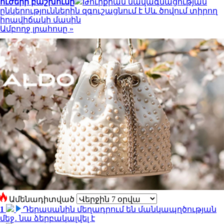
ուժերի բաշխումը
Թուրքիան նավագնացության
ընկերություններին զգուշացնում է Սև ծովում տիրող
իրավիճակի մասին
Ամբողջ լրահոսը »
Ամենադիտված
1
Դերասանին մեղադրում են մանկապղծության
մեջ․ նա ձերբակալվել է