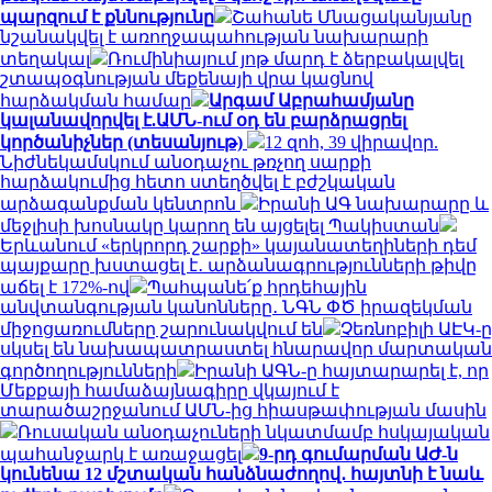
պարզում է քննությունը
Շահանե Մնացականյանը
նշանակվել է առողջապահության նախարարի
տեղակալ
Ռումինիայում յոթ մարդ է ձերբակալվել
շտապօգնության մեքենայի վրա կացնով
հարձակման համար
Արգամ Աբրահամյանը
կալանավորվել է.ԱՄՆ-ում օդ են բարձրացրել
կործանիչներ (տեսանյութ)
12 զոհ, 39 վիրավոր.
Նիժնեկամսկում անօդաչու թռչող սարքի
հարձակումից հետո ստեղծվել է բժշկական
արձագանքման կենտրոն
Իրանի ԱԳ նախարարը և
մեջլիսի խոսնակը կարող են այցելել Պակիստան
Երևանում «երկրորդ շարքի» կայանատեղիների դեմ
պայքարը խստացել է․ արձանագրությունների թիվը
աճել է 172%-ով
Պահպանե՛ք հրդեհային
անվտանգության կանոնները․ ՆԳՆ ՓԾ իրազեկման
միջոցառումները շարունակվում են
Չեռնոբիլի ԱԷԿ-ը
սկսել են նախապատրաստել հնարավոր մարտական
գործողությունների
Իրանի ԱԳՆ-ը հայտարարել է, որ
Մեքքայի համաձայնագիրը վկայում է
տարածաշրջանում ԱՄՆ-ից հիասթափության մասին
Ռուսական անօդաչուների նկատմամբ հսկայական
պահանջարկ է առաջացել
9-րդ գումարման ԱԺ-ն
կունենա 12 մշտական հանձնաժողով․ հայտնի է նաև