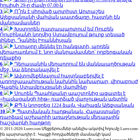
հուլիսի 29-ը ժամը 07.00-ն
3
Ո՞րն է սիրված արտիստ Արտաշես
Ալեքսանյանի մահվան պատճառը. հայտնի են
մանրամասներ
4
Խստորեն դատապարտում եմ Ռուբեն
Ռուբինյանի կողմից Ստամբուլում թուրք տեսած
լինելը. Դանիել Իոաննիսյան
5
Նորայրը մեկնել էր հանգստի, արդեն
վերադառնում է. նոր մանրամասներ՝ ողբերգական
դեպքից
6
Դերասանին մեղադրում են մանկապղծության
մեջ․ նա ձերբակալվել է
7
Ավտոմեքենայում հայտնաբերվել է
առողջապահության նախկին նախարար, վիրաբույժ
Գագիկ Ստամբուլցյանի մարմինը
8
Սուրեն Պապիկյանը պաշտոնից ազատել է
«համացանցի հիթ» դարձած վարչության պետին
9
ՔՊ-ն կորցրեց 1224 ձայն. Վահագն Ալեքսանյան
10
Պատմական հաղթանակ․ Հայաստանը
դարձավ աշխարհի առաջնության մեդալային
հաշվարկի հաղթող
© 2011-2026 Lurer.com Մեջբերումներ անելիս ակտիվ հղումը Lurer.com-
ին պարտադիր է: Կայքի հոդվածների մասնակի կամ
ամբողջական հեռուստառադիոընթերցումն առանց Lurer.com-ին