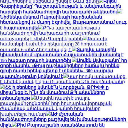
ուղևորներով մեքենան ընկել է Նևա գետը
Վիլեն
Գաբրիելյանը՝ Պաշտպանության և անվտանգային
հարցերի հանձնաժողովի նախագահի թեկնածու
Նիժնեկամսկում Ուկրաինայի հարձակման
հետևանքով 12 մարդ է զոհվել. Թաթարստանում սուգ
է հայտարարվել
ՔՊ-ն պաշտպանության
հանձնաժողովի նախագահի պաշտոնում
առաջադրել է Վիլեն Գաբրիելյանին
Քասախ
համայնքի նախկին ղեկավարը 28 հողամաս է
օտարել. 6 անձ ձերբակալվել է
Տարվա առաջին
կիսամյակում Վրաստանը Հայաստանին վաճառել է
195 հազար դոլարի կարտոֆիլ
Արմեն Այվազյանը՝ իր
գրքի մասին․ «Թույլ դաշնակիցները հաճախ իրենց
գլխի ճարն իրենք պետք է տեսնեն»․ 300 տարվա
պատմությունը կրկնվում է
Կադիրովն արձագանքել
է Նիժնեկամսկի վրա Ուկրաինայի ԶՈւ հարձակմանը
ՀՀ-ի բեռները կմտնե՞ն Ադրբեջան, ԹՐԻՓՓ-ը
միջա՞նցք է․ ի՞նչ են մտածում ՔՊ-ականները
(տեսանյութ)
Մեսսին դատի է տալու
լրատվամիջոցներին՝ հոր հուղարկավորության
ժամանակ անձնական կյանքի իրավունքը
խախտելու համար
ԱԺ մշտական
հանձնաժողովները բաշխվել են խմբակցությունների
միջև
Քիմ Քարդաշյանի առանձնատուն են