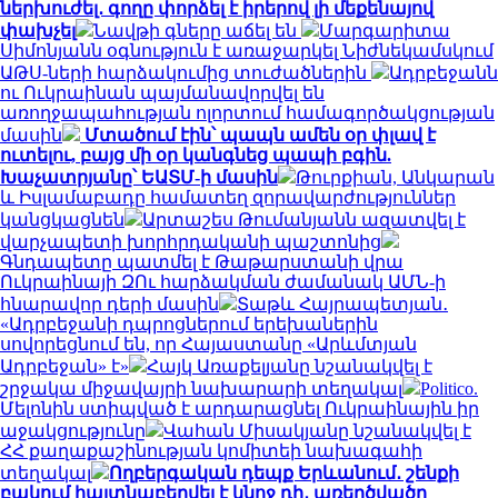
ներխուժել․ գողը փորձել է իրերով լի մեքենայով
փախչել
Նավթի գները աճել են
Մարգարիտա
Սիմոնյանն օգնություն է առաջարկել Նիժնեկամսկում
ԱԹՍ-ների հարձակումից տուժածներին
Ադրբեջանն
ու Ուկրաինան պայմանավորվել են
առողջապահության ոլորտում համագործակցության
մասին
Մտածում էին՝ պապն ամեն օր փլավ է
ուտելու, բայց մի օր կանգնեց պապի բգին.
Խաչատրյանը՝ ԵԱՏՄ-ի մասին
Թուրքիան, Անկարան
և Իսլամաբադը համատեղ զորավարժություններ
կանցկացնեն
Արտաշես Թումանյանն ազատվել է
վարչապետի խորհրդականի պաշտոնից
Գնդապետը պատմել է Թաթարստանի վրա
Ուկրաինայի ԶՈւ հարձակման ժամանակ ԱՄՆ-ի
հնարավոր դերի մասին
Տաթև Հայրապետյան․
«Ադրբեջանի դպրոցներում երեխաներին
սովորեցնում են, որ Հայաստանը «Արևմտյան
Ադրբեջան» է»
Հայկ Առաքելյանը նշանակվել է
շրջակա միջավայրի նախարարի տեղակալ
Politico.
Մելոնին ստիպված է արդարացնել Ուկրաինային իր
աջակցությունը
Վահան Միսակյանը նշանակվել է
ՀՀ քաղաքաշինության կոմիտեի նախագահի
տեղակալ
Ողբերգական դեպք Երևանում․ շենքի
բակում հայտնաբերվել է կնոջ դի․ առեղծվածը