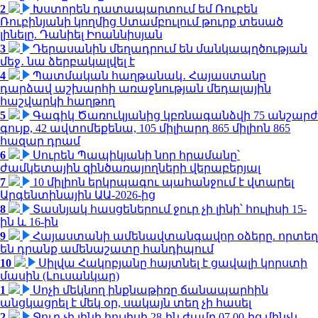
2
Խստորեն դատապարտում եմ Ռուբեն
Ռուբինյանի կողմից Ստամբուլում թուրք տեսած
լինելը. Դանիել Իոաննիսյան
3
Դերասանին մեղադրում են մանկապղծության
մեջ․ նա ձերբակալվել է
4
Պատմական հաղթանակ․ Հայաստանը
դարձավ աշխարհի առաջնության մեդալային
հաշվարկի հաղթող
5
Գագիկ Ծառուկյանից կբռնագանձվի 75 անշարժ
գույք, 42 ավտոմեքենա, 105 միլիարդ 865 միլիոն 865
հազար դրամ
6
Սուրեն Պապիկյանի նոր հրամանը՝
ժամկետային զինծառայողների վերաբերյալ
7
10 միլիոն երկրպագու պահանջում է վտարել
Արգենտինային ԱԱ-2026-ից
8
Տասնյակ հասցեներում ջուր չի լինի՝ հուլիսի 15-
ին և 16-ին
9
Հայաստանի ամենավտանգավոր օձերը. որտեղ
են դրանք ամենաշատը հանդիպում
10
Սիլվա Հակոբյանը հայտնել է ցավալի կորստի
մասին (Լուսանկար)
1
Սոչի մեկնող ինքնաթիռը ճանապարհին
անցկացրել է մեկ օր, սակայն տեղ չի հասել
2
Ջուր չի լինի հուլիսի 28-ին ժամը 07.00-ից մինչև