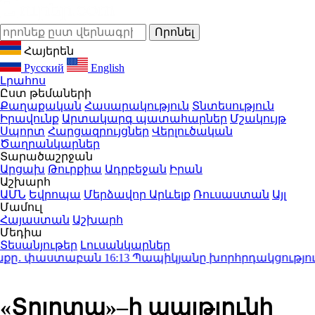
Հայերեն
Русский
English
Լրահոս
Ըստ թեմաների
Քաղաքական
Հասարակություն
Տնտեսություն
Իրավունք
Արտակարգ պատահարներ
Մշակույթ
Սպորտ
Հարցազրույցներ
Վերլուծական
Ծաղրանկարներ
Տարածաշրջան
Արցախ
Թուրքիա
Ադրբեջան
Իրան
Աշխարհ
ԱՄՆ
Եվրոպա
Մերձավոր Արևելք
Ռուսաստան
Այլ
Մամուլ
Հայաստան
Աշխարհ
Մեդիա
Տեսանյութեր
Լուսանկարներ
ը․ փաստաբան
16:13
Պապիկյանը խորհրդակցություն է
«Տոյոտա»–ի պայթյունի