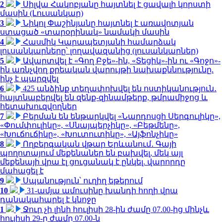
2
Սիլվա Հակոբյանը հայտնել է ցավալի կորստի
մասին (Լուսանկար)
3
Նիկոլ Փաշինյանը հայտնել է առավոտյան
ստացած «տարօրինակ» նամակի մասին
4
Հասմիկ Կարապետյանի համարձակ
լուսանկարները՝ լողավազանից (լուսանկարներ)
5
Ավարտվել է «Գող Բջե»-ին, «Տեցիկ»-ին ու «Գոջո»-
ին առնչվող քրեական վարույթի նախաքննությունը.
ինչ է պարզվել
6
425 անձինք տեղափոխվել են ոստիկանություն․
հայտնաբերվել են զենք-զինամթերք, թմրամիջոց և
հետախուզվողներ
7
Բերման են ենթարկվել «Նարդոսցի Սերգուլիկը»,
«Փումփուլիկը», «Սնայպերչիկը», «Բեթմենը»,
«Խուճուճիկը», «Խուտուտիկը», «Այֆոնչիկը»
8
Ողբերգական վթար Երևանում․ Գայի
պողոտայում մեքենաներ են բախվել, մեկ այլ
մեքենայի վրա էլ ցուցանակ է ընկել. վարորդը
մահացել է
9
Սպանություն՝ ուղիղ եթերում
10
31-ամյա ամուսինը խանդի հողի վրա
դանակահարել է կնոջը
1
Ջուր չի լինի հուլիսի 28-ին ժամը 07.00-ից մինչև
հուլիսի 29-ը ժամը 07.00-ն