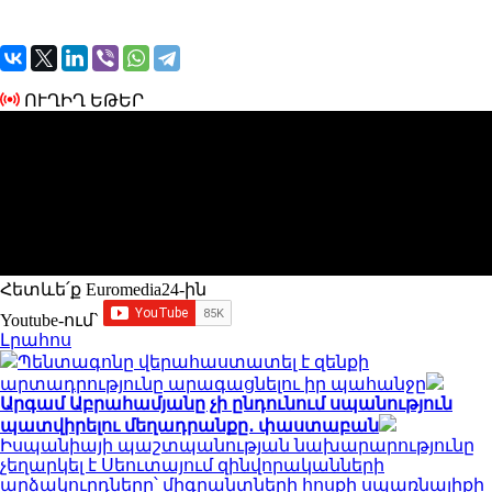
ՈՒՂԻՂ ԵԹԵՐ
Հետևե՛ք Euromedia24-ին
Youtube-ում`
Լրահոս
Պենտագոնը վերահաստատել է զենքի
արտադրությունը արագացնելու իր պահանջը
Արգամ Աբրահամյանը չի ընդունում սպանություն
պատվիրելու մեղադրանքը․ փաստաբան
Իսպանիայի պաշտպանության նախարարությունը
չեղարկել է Սեուտայում զինվորականների
արձակուրդները՝ միգրանտների հոսքի սպառնալիքի