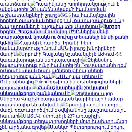
պատճառով
Պապիկյանը խորհրդակցություն է
անցկացրել ԶՈւ անձնակազմի համալրման
աշխատանքների շուրջ
95,5 հա համայնքային
հողերի օտարման հետքերով․ դատախազությունը
խախտումներ է բացահայտել Մասիսում
Խոշոր
հրդեհ՝ Պռոշյանում գտնվող ՍՊԸ-ներից մեկի
տարածքում. կրակն ու ծուխը տեսանելի են մի քանի
կմ-ից
Հայտնի է դարձել Իրանի հետ
հակամարտությունում ԱՄՆ-ի լուրջ խնդիրների
մասին
Սրբուհի Գալյանը նշանակվել է ԱԺ-ում ՀՀ
կառավարության ներկայացուցիչ
Զելենսկու
հայտարարությունը համարել են Ռուսաստանի դեմ
ուկրաինական հարվածների թիրախների
փոփոխության նշան
ԱՄՆ-ը վախենում է
Ուկրաինայից Patriot հրթիռային տեխնոլոգիաների
գողությունից
Համաշխարհային շուկայում
սննդամթերքը թանկանում է
Զելենսկու այցը
Սերբիա Վուչիչի քաղաքական կարիերայի համար
սպառնալիք են անվանել
Բրազիլիայում մարդու
մազն օգտագործվում է օվկիանոսը պաշտպանելու
համար
ՍԱՏՄ-ն ստուգել է 237 առաքիչի․
սննդամթերք տեղափոխողների մոտ խախտումներ
չեն արձանագրվել
Սանկտ Պետերբուրգում երկու