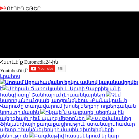
ՈՒՂԻՂ ԵԹԵՐ
Հետևե՛ք Euromedia24-ին
Youtube-ում`
Լրահոս
Արգամ Աբրահամյանը երկու ամսով կալանավորվել
է
Միհրան Ծառուկյանի և Արփի Գաբրիելյանի
հանգիստը՝ Շանհայում (Լուսանկարներ)
Չեմ
կարողանում զսպել արցունքներս. «Բանակում»-ի
Վարուժը տաղավարում խոսել է եղբոր ողբերգական
կորստի մասին
Ինչպե՞ս պայքարել սեզոնային
ալերգիայի դեմ. պարզ մեթոդներ
2027 թվականից
Ֆինլանդիայի քաղաքացիություն ստանալու համար
պետք է հանձնել երկրի մասին գիտելիքների
քննություն
Բազմաթիվ հասցեներում երկար