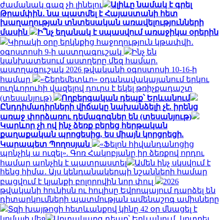
ժամանակ գազ չի լինելու
Ալիևը նամակ է գրել
Թրամփին․ նա պատմել է Հայաստանի հետ
խաղաղության տնտեսական առավելությունների
մասին
Ի՞նչ եղանակ է սպասվում առաջիկա օրերին
Կիրակի օրը երկնքից հաջողություն կթափվի․
օգոստոսի 9-ի աստղագուշակ
Ինչ են
կանխատեսում աստղերը մեզ համար.
աստղագուշակ 2026 թվականի օգոստոսի 10-16-ի
համար
«Շերեմետևո» օդանավակայանում երկու
ուղևորուհի վազելով դուրս է եկել թռիչքադաշտ
(տեսանյութ)
Ողբերգական դեպք՝ Երևանում
Ընդդիմադիրների վիճակը նախանձելի չէ. իրենց
առաջ փորձառու դեմագոգներ են (տեսանյութ)
Կարևոր չի ով ինչ ձեռք բերեց հերթական
քաղաքական պրոցեսից, ես միայն կորցրեցի.
Կարապետ Պողոսյան
«Ֆելոն հիվանդանոցից
պոնչիկ ա ուզել». Գոռ Հակոբյանը իր ձեռքով որդու
համար պոնչիկ է պատրաստել
Ամեն ինչ սկսվում է
հենց հիմա․ Այս կենդանակերպի նշանների համար
բացվում է կյանքի բոլորովին նոր փուլ
2026
թվականի հունիսն ու հուլիսը Եվրոպայում դարձել են
դիտարկումների պատմության ամենաշոգ ամիսները
Տզի խայթոցի հետևանքով կինը 42 օր մնացել է
կոմայի մեջ
Արտակարգ դեպք՝ Երևանում․ կոտրել