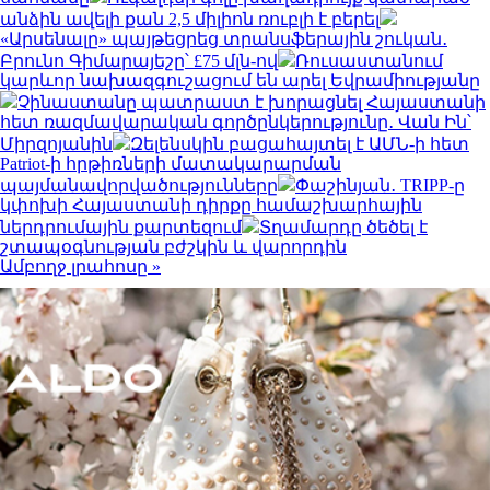
անձին ավելի քան 2,5 միլիոն ռուբլի է բերել
«Արսենալը» պայթեցրեց տրանսֆերային շուկան․
Բրունո Գիմարայեշը՝ £75 մլն-ով
Ռուսաստանում
կարևոր նախազգուշացում են արել Եվրամիությանը
Չինաստանը պատրաստ է խորացնել Հայաստանի
հետ ռազմավարական գործընկերությունը․ Վան Ին՝
Միրզոյանին
Զելենսկին բացահայտել է ԱՄՆ-ի հետ
Patriot-ի հրթիռների մատակարարման
պայմանավորվածությունները
Փաշինյան․ TRIPP-ը
կփոխի Հայաստանի դիրքը համաշխարհային
ներդրումային քարտեզում
Տղամարդը ծեծել է
շտապօգնության բժշկին և վարորդին
Ամբողջ լրահոսը »