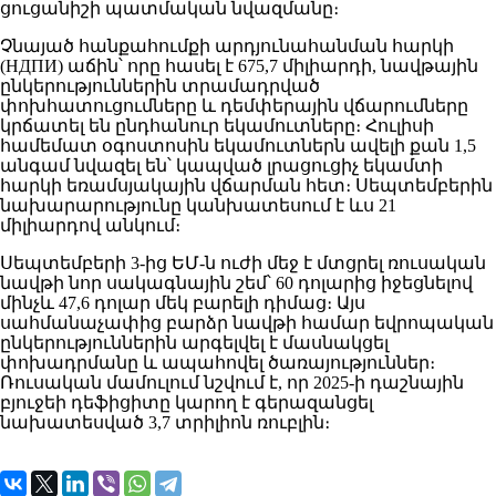
ցուցանիշի պատմական նվազմանը։
Չնայած հանքահումքի արդյունահանման հարկի
(НДПИ) աճին՝ որը հասել է 675,7 միլիարդի, նավթային
ընկերություններին տրամադրված
փոխհատուցումները և դեմփերային վճարումները
կրճատել են ընդհանուր եկամուտները։ Հուլիսի
համեմատ օգոստոսին եկամուտներն ավելի քան 1,5
անգամ նվազել են՝ կապված լրացուցիչ եկամտի
հարկի եռամսյակային վճարման հետ։ Սեպտեմբերին
նախարարությունը կանխատեսում է ևս 21
միլիարդով անկում։
Սեպտեմբերի 3-ից ԵՄ-ն ուժի մեջ է մտցրել ռուսական
նավթի նոր սակագնային շեմ՝ 60 դոլարից իջեցնելով
մինչև 47,6 դոլար մեկ բարելի դիմաց։ Այս
սահմանաչափից բարձր նավթի համար եվրոպական
ընկերություններին արգելվել է մասնակցել
փոխադրմանը և ապահովել ծառայություններ։
Ռուսական մամուլում նշվում է, որ 2025-ի դաշնային
բյուջեի դեֆիցիտը կարող է գերազանցել
նախատեսված 3,7 տրիլիոն ռուբլին։