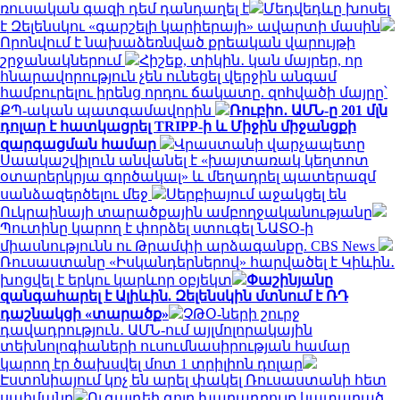
ռուսական գազի դեմ դանդաղել է
Մեդվեդևը խոսել
է Զելենսկու «գարշելի կարիերայի» ավարտի մասին
Որոնվում է նախաձեռնված քրեական վարույթի
շրջանակներում
Հիշեք, տիկին․ կան մայրեր, որ
հնարավորություն չեն ունեցել վերջին անգամ
համբուրելու իրենց որդու ճակատը. զոհվածի մայրը՝
ՔՊ-ական պատգամավորին
Ռուբիո․ ԱՄՆ-ը 201 մլն
դոլար է հատկացրել TRIPP-ի և Միջին միջանցքի
զարգացման համար
Վրաստանի վարչապետը
Սաակաշվիլուն անվանել է «խայտառակ կեղտոտ
օտարերկրյա գործակալ» և մեղադրել պատերազմ
սանձազերծելու մեջ
Սերբիայում աջակցել են
Ուկրաինայի տարածքային ամբողջականությանը
Պուտինը կարող է փորձել ստուգել ՆԱՏՕ-ի
միասնությունն ու Թրամփի արձագանքը. CBS News
Ռուսաստանը «Իսկանդերներով» հարվածել է Կիևին․
խոցվել է երկու կարևոր օբյեկտ
Փաշինյանը
զանգահարել է Ալիևին. Զելենսկին մտնում է ՌԴ
դաշնակցի «տարածք»
ՉԹՕ-ների շուրջ
դավադրություն․ ԱՄՆ-ում այլմոլորակային
տեխնոլոգիաների ուսումնասիրության համար
կարող էր ծախսվել մոտ 1 տրիլիոն դոլար
Էստոնիայում կոչ են արել փակել Ռուսաստանի հետ
սահմանը
Ուգալդեի գոլը խաղադրույք կատարած