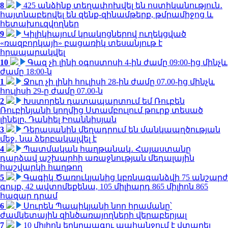
8
425 անձինք տեղափոխվել են ոստիկանություն․
հայտնաբերվել են զենք-զինամթերք, թմրամիջոց և
հետախուզվողներ
9
Կիլիկիայում կրակոցներով ուղեկցված
«ռազբորկայի» բացառիկ տեսանյութ է
հրապարակվել
10
Գազ չի լինի օգոստոսի 4-ին ժամը 09:00-ից մինչև
ժամը 18:00-ն
1
Ջուր չի լինի հուլիսի 28-ին ժամը 07.00-ից մինչև
հուլիսի 29-ը ժամը 07.00-ն
2
Խստորեն դատապարտում եմ Ռուբեն
Ռուբինյանի կողմից Ստամբուլում թուրք տեսած
լինելը. Դանիել Իոաննիսյան
3
Դերասանին մեղադրում են մանկապղծության
մեջ․ նա ձերբակալվել է
4
Պատմական հաղթանակ․ Հայաստանը
դարձավ աշխարհի առաջնության մեդալային
հաշվարկի հաղթող
5
Գագիկ Ծառուկյանից կբռնագանձվի 75 անշարժ
գույք, 42 ավտոմեքենա, 105 միլիարդ 865 միլիոն 865
հազար դրամ
6
Սուրեն Պապիկյանի նոր հրամանը՝
ժամկետային զինծառայողների վերաբերյալ
7
10 միլիոն երկրպագու պահանջում է վտարել