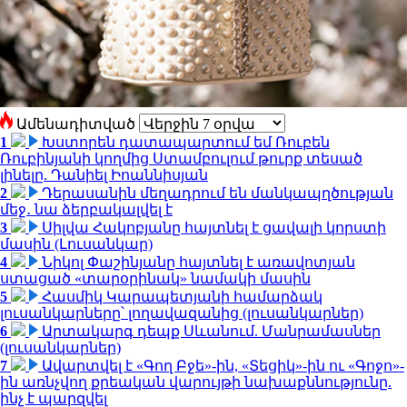
Ամենադիտված
1
Խստորեն դատապարտում եմ Ռուբեն
Ռուբինյանի կողմից Ստամբուլում թուրք տեսած
լինելը. Դանիել Իոաննիսյան
2
Դերասանին մեղադրում են մանկապղծության
մեջ․ նա ձերբակալվել է
3
Սիլվա Հակոբյանը հայտնել է ցավալի կորստի
մասին (Լուսանկար)
4
Նիկոլ Փաշինյանը հայտնել է առավոտյան
ստացած «տարօրինակ» նամակի մասին
5
Հասմիկ Կարապետյանի համարձակ
լուսանկարները՝ լողավազանից (լուսանկարներ)
6
Արտակարգ դեպք Սևանում. Մանրամասներ
(լուսանկարներ)
7
Ավարտվել է «Գող Բջե»-ին, «Տեցիկ»-ին ու «Գոջո»-
ին առնչվող քրեական վարույթի նախաքննությունը.
ինչ է պարզվել