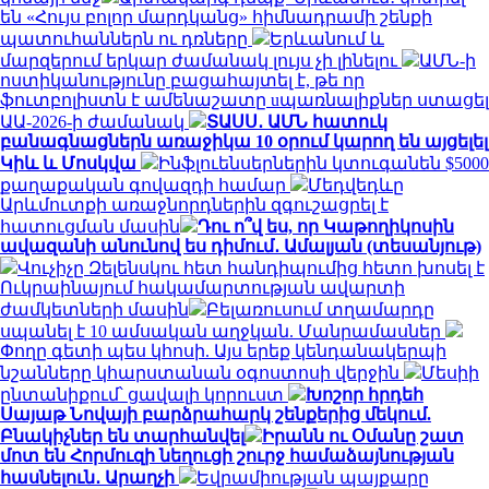
են «Հույս բոլոր մարդկանց» հիմնադրամի շենքի
պատուհաններն ու դռները
Երևանում և
մարզերում երկար ժամանակ լույս չի լինելու
ԱՄՆ-ի
ոստիկանությունը բացահայտել է, թե որ
ֆուտբոլիստն է ամենաշատը uպառնալիքներ ստացել
ԱԱ-2026-ի ժամանակ
ՏԱՍՍ․ ԱՄՆ հատուկ
բանագնացներն առաջիկա 10 օրում կարող են այցելել
Կիև և Մոսկվա
Ինֆլուենսերներին կտուգանեն $5000
քաղաքական գովազդի համար
Մեդվեդևը
Արևմուտքի առաջնորդներին զգուշացրել է
հատուցման մասին
Դու ո՞վ ես, որ Կաթողիկոսին
ավազանի անունով ես դիմում․ Ամալյան (տեսանյութ)
Վուչիչը Զելենսկու հետ հանդիպումից հետո խոսել է
Ուկրաինայում հակամարտության ավարտի
ժամկետների մասին
Բելառուսում տղամարդը
սպանել է 10 ամսական աղջկան. Մանրամասներ
Փողը գետի պես կհոսի. Այս երեք կենդանակերպի
նշանները կհարստանան օգոստոսի վերջին
Մեսիի
ընտանիքում՝ ցավալի կորուստ
Խոշոր հրդեհ
Սայաթ Նովայի բարձրահարկ շենքերից մեկում.
Բնակիչներ են տարհանվել
Իրանն ու Օմանը շատ
մոտ են Հորմուզի նեղուցի շուրջ համաձայնության
հասնելուն․ Արաղչի
Եվրամիության պայքարը