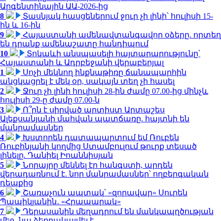
Արգենտինային ԱԱ-2026-ից
8
Տասնյակ հասցեներում ջուր չի լինի՝ հուլիսի 15-
ին և 16-ին
9
Հայաստանի ամենավտանգավոր օձերը. որտեղ
են դրանք ամենաշատը հանդիպում
10
Տոկաևի անսպասելի հայտարարությունը՝
Հայաստանի և Ադրբեջանի վերաբերյալ
1
Սոչի մեկնող ինքնաթիռը ճանապարհին
անցկացրել է մեկ օր, սակայն տեղ չի հասել
2
Ջուր չի լինի հուլիսի 28-ին ժամը 07.00-ից մինչև
հուլիսի 29-ը ժամը 07.00-ն
3
Ո՞րն է սիրված արտիստ Արտաշես
Ալեքսանյանի մահվան պատճառը. հայտնի են
մանրամասներ
4
Խստորեն դատապարտում եմ Ռուբեն
Ռուբինյանի կողմից Ստամբուլում թուրք տեսած
լինելը. Դանիել Իոաննիսյան
5
Նորայրը մեկնել էր հանգստի, արդեն
վերադառնում է. նոր մանրամասներ՝ ողբերգական
դեպքից
6
Շառաչուն ապտակ՝ «զորավար» Սուրեն
Պապիկյանին․ «Հրապարակ»
7
Դերասանին մեղադրում են մանկապղծության
մեջ․ նա ձերբակալվել է