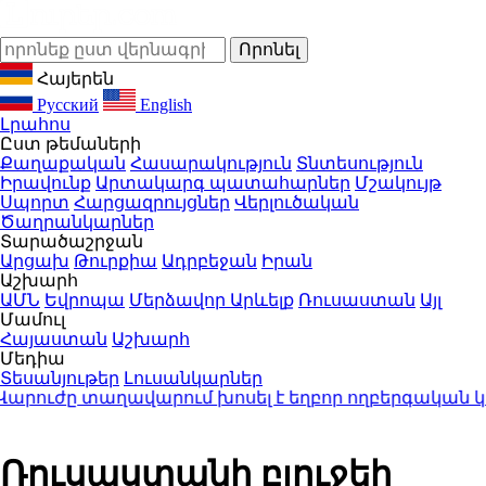
Հայերեն
Русский
English
Լրահոս
Ըստ թեմաների
Քաղաքական
Հասարակություն
Տնտեսություն
Իրավունք
Արտակարգ պատահարներ
Մշակույթ
Սպորտ
Հարցազրույցներ
Վերլուծական
Ծաղրանկարներ
Տարածաշրջան
Արցախ
Թուրքիա
Ադրբեջան
Իրան
Աշխարհ
ԱՄՆ
Եվրոպա
Մերձավոր Արևելք
Ռուսաստան
Այլ
Մամուլ
Հայաստան
Աշխարհ
Մեդիա
Տեսանյութեր
Լուսանկարներ
րուժը տաղավարում խոսել է եղբոր ողբերգական կոր
Ռուսաստանի բյուջեի